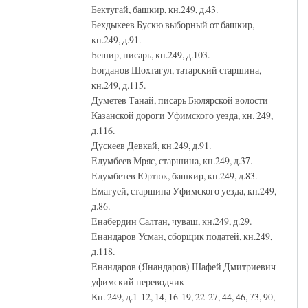
Бектугай, башкир, кн.249, д.43.
Бехдыкеев Бускю выборный от башкир,
кн.249, д.91.
Бешир, писарь, кн.249, д.103.
Богданов Шохтагул, татарский старшина,
кн.249, д.115.
Думетев Танай, писарь Бюлярской волости
Казанской дороги Уфимского уезда, кн. 249,
д.116.
Дускеев Девкай, кн.249, д.91.
Елумбеев Мряс, старшина, кн.249, д.37.
Елумбетев Юртюк, башкир, кн.249, д.83.
Емагуей, старшина Уфимского уезда, кн.249,
д.86.
Енабердин Салтан, чуваш, кн.249, д.29.
Енандаров Усман, сборщик податей, кн.249,
д.118.
Енандаров (Янандаров) Шафей Дмитриевич
уфимский переводчик
Кн. 249, д.1-12, 14, 16-19, 22-27, 44, 46, 73, 90,