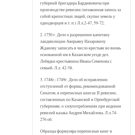
губерний бригадира Бардюкевича при
производстве ревизии (незаконная запись за
собой крепостных людей, скупке земель у
однодворцев и т. п.) Л.л.2-47, 59-72.
2. 1750 г. Дело о разрешении капитану
ландмилиции Аверьяну Назаровичу
Жданову записать в число крестьян во вновь
основанной им в Казанском уезде дел.
Лебядки крестьянина Ивана Семенова с
семьей. Л.л. 42-58.
3. 1748г.-1749г. Дело об исправлении
отступлений от формы, рекомендованной
Сенатом, в переписных книгах II ревизии,
составленных по Казанской и Оренбургской
губерниям; о злоупотреблениях при ведении
ревизий казака Андрея Михайлова. Л.л.74-
276 об.
Образцы формуляра переписных книг и