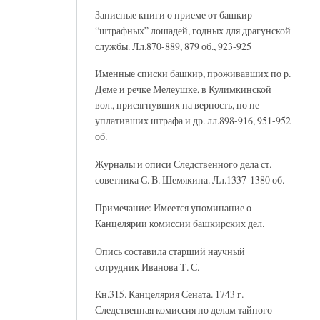
Записные книги о приеме от башкир
“штрафных” лошадей, годных для драгунской
службы. Лл.870-889, 879 об., 923-925
Именные списки башкир, проживавших по р.
Деме и речке Мелеушке, в Кулимкинской
вол., присягнувших на верность, но не
уплативших штрафа и др. лл.898-916, 951-952
об.
Журналы и описи Следственного дела ст.
советника С. В. Шемякина. Лл.1337-1380 об.
Примечание: Имеется упоминание о
Канцелярии комиссии башкирских дел.
Опись составила старший научный
сотрудник Иванова Т. С.
Кн.315. Канцелярия Сената. 1743 г.
Следственная комиссия по делам тайного