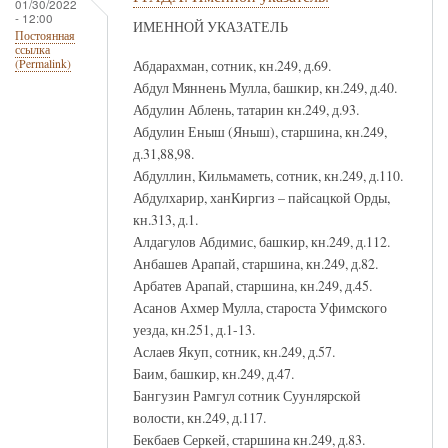
01/30/2022
- 12:00
ИМЕННОЙ УКАЗАТЕЛЬ
Постоянная
ссылка
Абдарахман, сотник, кн.249, д.69.
(Permalink)
Абдул Мяннень Мулла, башкир, кн.249, д.40.
Абдулин Аблень, татарин кн.249, д.93.
Абдулин Еныш (Яныш), старшина, кн.249,
д.31,88,98.
Абдуллин, Кильмаметь, сотник, кн.249, д.110.
Абдулхарир, ханКиргиз – пайсацкой Орды,
кн.313, д.1.
Алдагулов Абдимис, башкир, кн.249, д.112.
Анбашев Арапай, старшина, кн.249, д.82.
Арбатев Арапай, старшина, кн.249, д.45.
Асанов Ахмер Мулла, староста Уфимского
уезда, кн.251, д.1-13.
Аслаев Якуп, сотник, кн.249, д.57.
Баим, башкир, кн.249, д.47.
Бангузин Рамгул сотник Суунлярской
волости, кн.249, д.117.
Бекбаев Серкей, старшина кн.249, д.83.