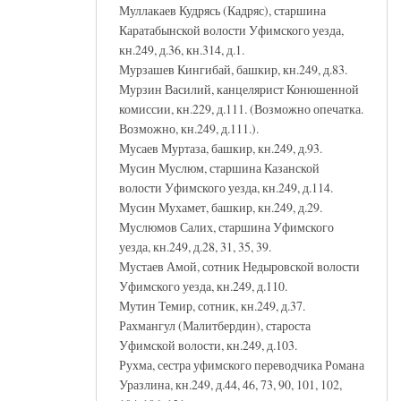
Муллакаев Кудрясь (Кадряс), старшина
Каратабынской волости Уфимского уезда,
кн.249, д.36, кн.314, д.1.
Мурзашев Кингибай, башкир, кн.249, д.83.
Мурзин Василий, канцелярист Конюшенной
комиссии, кн.229, д.111. (Возможно опечатка.
Возможно, кн.249, д.111.).
Мусаев Муртаза, башкир, кн.249, д.93.
Мусин Муслюм, старшина Казанской
волости Уфимского уезда, кн.249, д.114.
Мусин Мухамет, башкир, кн.249, д.29.
Муслюмов Салих, старшина Уфимского
уезда, кн.249, д.28, 31, 35, 39.
Мустаев Амой, сотник Недыровской волости
Уфимского уезда, кн.249, д.110.
Мутин Темир, сотник, кн.249, д.37.
Рахмангул (Малитбердин), староста
Уфимской волости, кн.249, д.103.
Рухма, сестра уфимского переводчика Романа
Уразлина, кн.249, д.44, 46, 73, 90, 101, 102,