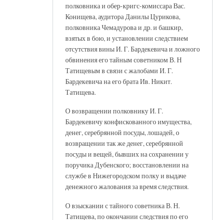
полковника и обер-кригс-комиссара Вас.
Конищева, аудитора Данилы Цурикова,
полковника Чемадурова и др. и башкир,
взятых в бою, и установлении следствием
отсутствия вины И. Г. Бардекевича и ложного
обвинения его тайным советником В. Н
Татищевым в связи с жалобами И. Г.
Бардекевича на его брата Ив. Никит.
Татищева.
О возвращении полковнику И. Г.
Бардекевичу конфискованного имущества,
денег, серебрянной посуды, лошадей, о
возвращении так же денег, серебрянной
посуды и вещей, бывших на сохранении у
поручика Дубенского; восстановлении на
службе в Нижегородском полку и выдаче
денежного жалования за время следствия.
О взыскании с тайного советника В. Н.
Татищева, по окончании следствия по его