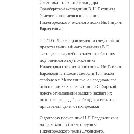
советника – главного командира
Оренбургской экспедиции В. Н. Татищева
(Следственное дело о полковнике
Нижегородского пехотного полка Ив. Гаврил.
Бардекевиче)
1. 1743 г. Дело о произведении следствия по
представлении тайного советника В. Н.
Татищева о служебных злоупотреблениях
подчиненного ему полковника
Нижегородского пехотного полка Ив. Гаврил.
Бардекевича, находившегося в Течинской
слободе в г. Мензелинске: о нерадивом его
отношении к охране границ по Сибирской
дороге от нападений башкир, захвате их
пожитков, лошадей, верблюдов и скота и о
присвоении денег от их продажи.
О допросах полковника И. Г. Бардекевича и
лиц, связанных с ним, поручика
Нижегородского полка Дубенского,