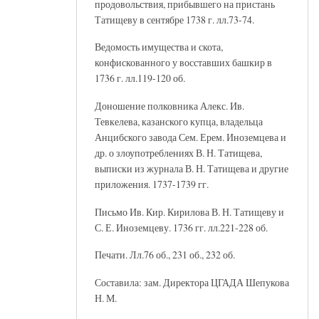
продовольствия, прибывшего на пристань
Татищеву в сентябре 1738 г. лл.73-74.
Ведомость имущества и скота,
конфискованного у восставших башкир в
1736 г. лл.119-120 об.
Доношение полковника Алекс. Ив.
Тевкелева, казанского купца, владельца
Анцибского завода Сем. Ерем. Иноземцева и
др. о злоупотреблениях В. Н. Татищева,
выписки из журнала В. Н. Татищева и другие
приложения. 1737-1739 гг.
Письмо Ив. Кир. Кирилова В. Н. Татищеву и
С. Е. Иноземцеву. 1736 гг. лл.221-228 об.
Печати. Лл.76 об., 231 об., 232 об.
Составила: зам. Директора ЦГАДА Шепукова
Н. М.