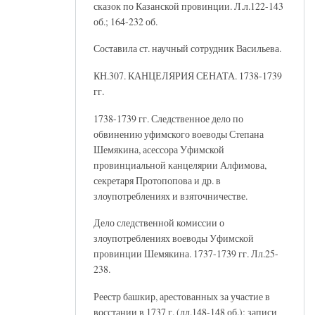
сказок по Казанской провинции. Л.л.122-143
об.; 164-232 об.
Составила ст. научный сотрудник Васильева.
КН.307. КАНЦЕЛЯРИЯ СЕНАТА. 1738-1739
гг.
1738-1739 гг. Следственное дело по
обвинению уфимского воеводы Степана
Шемякина, асессора Уфимской
провинциальной канцелярии Алфимова,
секретаря Протопопова и др. в
злоупотреблениях и взяточничестве.
Дело следственной комиссии о
злоупотреблениях воеводы Уфимской
провинции Шемякина. 1737-1739 гг. Лл.25-
238.
Реестр башкир, арестованных за участие в
восстании в 1737 г. (лл.148-148 об.); записи