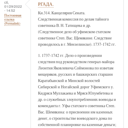
сб,
РГАДА.
01/29/2022
- 14:52
Кн.314. Канцелярия Сената.
Постоянная
Следственная комиссия по делам тайного
ссылка
(Permalink)
советника В. Н. Татищева и др.
(Следственное дело об уфимском статском
советнике Степ. Вас. Щемякине. Следствие
проводилось в г. Мензелинске). 1737-1742 гг.
1. 1737-1742 гг. Дело о произведении
следствия под руководством генерал-майора
Леонтия Яковлевича Соймонова по изветам
мещеряков, русских и башкирских старшин
Каратабынской и Минской волостей
Сибирской и Ногайской дорог Уфимского у.
Кидряся Муллакаева и Мряся Юлумбетева и
др. о служебных злоупотреблениях воеводы и
коменданта г. Уфы статского советника Степ.
Вас. Шемякина: о присвоении им казенных
денег, о строительстве воеводского дома по
собственной планировке на казенные деньги;