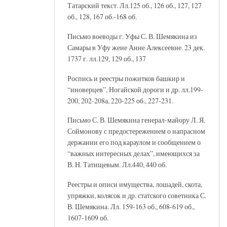
Татарский текст. Лл.125 об., 126 об., 127, 127
об., 128, 167 об.-168 об.
Письмо воеводы г. Уфы С. В. Шемякина из
Самары в Уфу жене Анне Алексеевне. 23 дек.
1737 г. лл.129, 129 об., 137
Роспись и реестры пожитков башкир и
“иноверцев”, Ногайской дороги и др. лл.199-
200, 202-208а, 220-225 об., 227-231.
Письмо С. В. Шемякина генерал-майору Л. Я.
Соймонову с предостережением о напрасном
держании его под караулом и сообщением о
“важных интересных делах”, имеющихся за
В. Н. Татищевым. Лл.440, 440 об.
Реестры и описи имущества, лошадей, скота,
упряжки, колясок и др. статского советника С.
В. Шемякина. Лл. 159-163 об., 608-619 об.,
1607-1609 об.