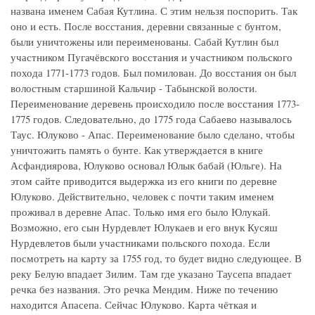
названа именем Сабая Кутлина. С этим нельзя поспорить. Так
оно и есть. После восстания, деревни связанные с бунтом,
были уничтожены или переименованы. Сабай Кутлин был
участником Пугачёвского восстания и участником польского
похода 1771-1773 годов. Был помилован. До восстания он был
волостным старшиной Кальчир - Табынской волости.
Переименование деревень происходило после восстания 1773-
1775 годов. Следовательно, до 1775 года Сабаево называлось
Таус. Юлуково - Апас. Переименование было сделано, чтобы
уничтожить память о бунте. Как утверждается в книге
Асфандиярова, Юлуково основал Юлык бабай (Юльге). На
этом сайте приводится выдержка из его книги по деревне
Юлуково. Действительно, человек с почти таким именем
проживал в деревне Апас. Только имя его было Юлукай.
Возможно, его сын Нурдевлет Юлукаев и его внук Кусяш
Нурдевлетов были участниками польского похода. Если
посмотреть на карту за 1755 год, то будет видно следующее. В
реку Белую впадает Зилим. Там где указано Таусепа впадает
речка без названия. Это речка Мендим. Ниже по течению
находится Апасепа. Сейчас Юлуково. Карта чёткая и