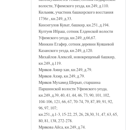
волости, Уфимского уезда, кн.249, д.110.
Кильмяк, участник башкирского восстания
1736г., кн.249, д.33.
Кинзегулов Куват, башкир, кн.251, д.194.
Култуев Ибраш, сотник Елденской волости
Уфимского уезда, кн.249, д.66,67.
Минкин Егафер, сотник деревни Куяшевой
Казанского уезда, кн.249, д.120.
Михайлов Алексей, новокрещеный башкир,
кн.249, д.119.
Мряков Амир хан, кн.249, д.79.
Мряков Ахмр, кн.249, д.79.
Мряков Мухамед Шерып, старшина
Паршинской волости Уфимского уезда,
кн.249, д.39, 40, 41, 44, 46, 73, 90, 101, 102,
104-106, 121, 66, 67, 70-74, 79, 87, 89, 91, 92,
96, 97, 107;
кн.251, д.1-3, 15-22, 25, 26, 28,30, 31, 47, 63, 65,
80, 81, 138, 272-278.
Мрякова Айса, кн.249, д.74.