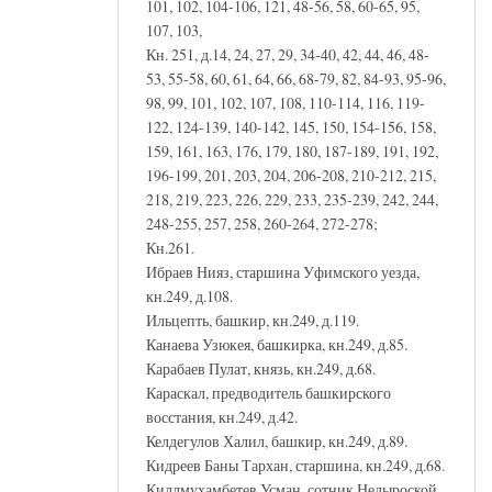
101, 102, 104-106, 121, 48-56, 58, 60-65, 95,
107, 103,
Кн. 251, д.14, 24, 27, 29, 34-40, 42, 44, 46, 48-
53, 55-58, 60, 61, 64, 66, 68-79, 82, 84-93, 95-96,
98, 99, 101, 102, 107, 108, 110-114, 116, 119-
122, 124-139, 140-142, 145, 150, 154-156, 158,
159, 161, 163, 176, 179, 180, 187-189, 191, 192,
196-199, 201, 203, 204, 206-208, 210-212, 215,
218, 219, 223, 226, 229, 233, 235-239, 242, 244,
248-255, 257, 258, 260-264, 272-278;
Кн.261.
Ибраев Нияз, старшина Уфимского уезда,
кн.249, д.108.
Ильцепть, башкир, кн.249, д.119.
Канаева Узюкея, башкирка, кн.249, д.85.
Карабаев Пулат, князь, кн.249, д.68.
Караскал, предводитель башкирского
восстания, кн.249, д.42.
Келдегулов Халил, башкир, кн.249, д.89.
Кидреев Баны Тархан, старшина, кн.249, д.68.
Киллмухамбетев Усман, сотник Недыроской