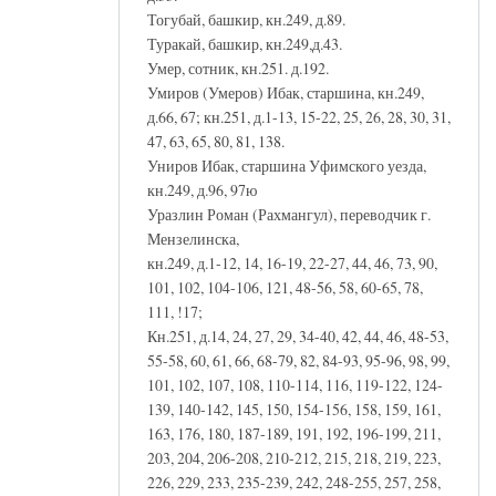
Тогубай, башкир, кн.249, д.89.
Туракай, башкир, кн.249,д.43.
Умер, сотник, кн.251. д.192.
Умиров (Умеров) Ибак, старшина, кн.249,
д.66, 67; кн.251, д.1-13, 15-22, 25, 26, 28, 30, 31,
47, 63, 65, 80, 81, 138.
Униров Ибак, старшина Уфимского уезда,
кн.249, д.96, 97ю
Уразлин Роман (Рахмангул), переводчик г.
Мензелинска,
кн.249, д.1-12, 14, 16-19, 22-27, 44, 46, 73, 90,
101, 102, 104-106, 121, 48-56, 58, 60-65, 78,
111, !17;
Кн.251, д.14, 24, 27, 29, 34-40, 42, 44, 46, 48-53,
55-58, 60, 61, 66, 68-79, 82, 84-93, 95-96, 98, 99,
101, 102, 107, 108, 110-114, 116, 119-122, 124-
139, 140-142, 145, 150, 154-156, 158, 159, 161,
163, 176, 180, 187-189, 191, 192, 196-199, 211,
203, 204, 206-208, 210-212, 215, 218, 219, 223,
226, 229, 233, 235-239, 242, 248-255, 257, 258,