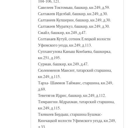
104-106, 121.
Савелеев Токтомыш, башкир, кн.249, д.59.
Салтакеев Иделбай, башкир, кн.249, д.30.
Салтанеев Кулшерин, башкир, кн.249, д.30.
Салтакеев Мураткуз, башкир, кн.249, д.30.
Смайл, башкир, кн.249, д.47.
Солтанаев Кутуй, сотник Елецкой волости
Уфимского уезда, кн.249, д.113.
Супхангулова Каныш Конбаева, башкирка,
кн.251, д.195.
Сурман, башкир, кн.249, д.47.
Сюлеименов Маисют, татарский старшина,
кн.249, д.115.
Тарха- Шаммов Тайманс, старшина, кн.249,
д.69.
Теветягов Идрис, башкир, кн.249, д.112.
Тимрангин Абдрахман, татарский старшина,
кн.249, д.115.
Ткевкеев Бердыш, старшина Бушмас-
Кинчацкой волости Уфимского уезда, кн.249,
д.33.