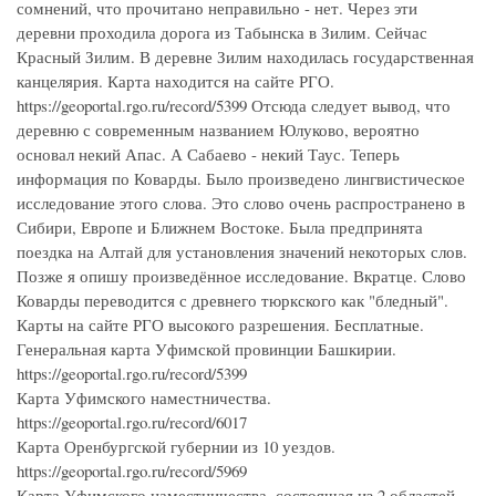
сомнений, что прочитано неправильно - нет. Через эти
деревни проходила дорога из Табынска в Зилим. Сейчас
Красный Зилим. В деревне Зилим находилась государственная
канцелярия. Карта находится на сайте РГО.
https://geoportal.rgo.ru/record/5399 Отсюда следует вывод, что
деревню с современным названием Юлуково, вероятно
основал некий Апас. А Сабаево - некий Таус. Теперь
информация по Коварды. Было произведено лингвистическое
исследование этого слова. Это слово очень распространено в
Сибири, Европе и Ближнем Востоке. Была предпринята
поездка на Алтай для установления значений некоторых слов.
Позже я опишу произведённое исследование. Вкратце. Слово
Коварды переводится с древнего тюркского как "бледный".
Карты на сайте РГО высокого разрешения. Бесплатные.
Генеральная карта Уфимской провинции Башкирии.
https://geoportal.rgo.ru/record/5399
Карта Уфимского наместничества.
https://geoportal.rgo.ru/record/6017
Карта Оренбургской губернии из 10 уездов.
https://geoportal.rgo.ru/record/5969
Карта Уфимского наместничества, состоящая из 2 областей,