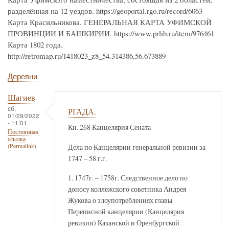
разделённая на 12 уездов. https://geoportal.rgo.ru/record/6063
Карта Красильникова. ГЕНЕРАЛЬНАЯ КАРТА УФИМСКОЙ
ПРОВИНЦИИ И БАШКИРИИ. https://www.prlib.ru/item/976461
Карта 1802 года.
http://retromap.ru/1418023_z8_54.314386,56.673889
Деревни
Шагиев
сб,
РГАДА.
01/29/2022
- 11:01
Кн. 268 Канцелярия Сената
Постоянная
ссылка
Дела по Канцелярии генеральной ревизии за
(Permalink)
1747 – 58 г.г.
1. 1747г. – 1758г. Следственное дело по
доносу коллежского советника Андрея
Жукова о злоупотреблениях главы
Переписной канцелярии (Канцелярия
ревизии) Казанской и Оренбургской