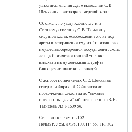
указанием мнения суда о вынесении С. В.
Шемякину приговора о смертной казни.
Об отмене по указу Кабинета е. и. в.
Статскому советнику С. В. Шемякину
смертной казни, освобождении его из-под
ареста и возвращении ему конфискованного
имущества, серебрянной посуды, денег, скота,
лошадей, колясок и конской упряжки,
взыскав в казну денежный штраф за
башкирские пожитки и лошадей.
О допросе по заявлению С. В. Шемякина
генерал-майора Л. Я. Соймонова ио
продолжении следствия по “важным
интересным делам” тайного советника В. Н.
Татищева. Лл.1-1609 об.
Старшинские тамги. Л.52
Печать г. Уфы. Лл.98, 100, 114 об., 116, 302.