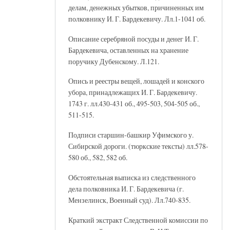
делам, денежных убытков, причиненных им
полковнику И. Г. Бардекевичу. Лл.1-1041 об.
Описание серебряной посуды и денег И. Г.
Бардекевича, оставленных на хранение
поручику Дубенскому. Л.121.
Опись и реестры вещей, лошадей и конского
убора, принадлежащих И. Г. Бардекевичу.
1743 г. лл.430-431 об., 495-503, 504-505 об.,
511-515.
Подписи старшин-башкир Уфимского у.
Сибирской дороги. (тюркские тексты) лл.578-
580 об., 582, 582 об.
Обстоятельная выписка из следственного
дела полковника И. Г. Бардекевича (г.
Мензелинск, Военный суд). Лл.740-835.
Краткий экстракт Следственной комиссии по