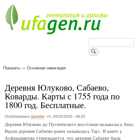
Перейти
к
основному
содержанию
Поиск
Показать — Основная навигация
Основная
навигация
Деревни
Форум
Поиск земляков
Татарские имена
Блоги
Войти
Поддержи Уфаген!
Деревня Юлуково, Сабаево,
Коварды. Карты с 1755 года по
1800 год. Бесплатные.
Опубликовано
Шагиев
-
пт, 09/25/2020 - 08:25
Деревня Юлуково до Пугачёвского восстания называлась Апас.
Рядом деревня Сабаево ранее называлась Таус. В книге у
Асфандиярова утверждается, что деревня Сабаево была