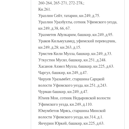
260-264, 265-271, 272-278,;
Кн.261.
Уразлин Сейт, татарин, кн.249, д.75.
Уразлин Уразбухты, сотник Уфимского уезда,
кн.249, д.38, 66, 67.
Уразметев Абулкарим, башкир, кн.249, д.95.
Ураков Кильмухамед, уфимский переводчик,
кн.249, д.28; кн.263, д.15.
Урмстев Кили Мулла, башкир, кн.249, д.33.
Уткустин Мусял, башкир, кн.251, д.248.
Хасанов Ахмел Мулла, башкир, кн.225, д.63.
Чаргул, башкир, кн.249, д.47.
Чируев Уразымбет, старшина Сарцкой
волости Уфимского уезда, кн.251, д.243.
Чурман башкир, кн.249, д.47.
Юзеев Мои, сотник Недыровской волости
Уфимского уезда, кн.249, д.110.
Юмумбетов Мрясь, старшина Минской
волости Уфимского уезда, кн.314, д.1.
Янчурин Юркей, башкир, кн.225, д.63.