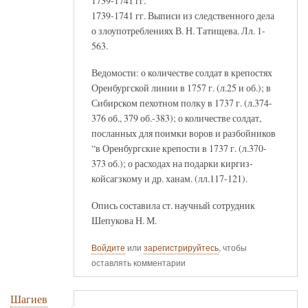
1739-1741 гг.
1739-1741 гг. Выписи из следственного дела
о злоупотреблениях В. Н. Татищева. Лл. 1-
563.
Ведомости: о количестве солдат в крепостях
Оренбургской линии в 1757 г. (л.25 и об.); в
Сибирском пехотном полку в 1737 г. (л.374-
376 об., 379 об.-383); о количестве солдат,
посланных для поимки воров и разбойников
“в Оренбургские крепости в 1737 г. (л.370-
373 об.); о расходах на подарки киргиз-
койсагзкому и др. ханам. (лл.117-121).
Опись составила ст. научный сотрудник
Шепукова Н. М.
Войдите
или
зарегистрируйтесь
, чтобы
оставлять комментарии
Шагиев