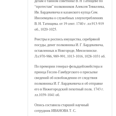
делам о тайном советнике В. Н Татищеве по
“протестам” полковников Алексея Тевкелева,
Ив. Бардекевича и казанского купца Сем.
Иноземцева о служебных злоупотреблениях
В. Н. Татищева. от 19 сент. 1740 г. лл.913-919
об., 1020-1025.
Реестры и роспись имущества, серебряной
посуды, денег полковника И. Г. Бардекевича,
оставленных в Новгороде, Мензелинске.
Лл.970-986, 989-991, 1013-1016, 1028-1031 об.
По премории генерал-фельдцейхмейстера и
принца Гессен-Гамбургского о присылке
сведений об освобождении от следствия
полковника И. Г. Бардекевича и об отправке
его в Нижегородский пехотный полк. 1743 г.
лл.1039-1041 об.
Опись составила старший научный
сотрудник ИВАНОВА Т. С.