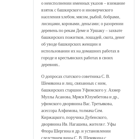
о неисполнении именных указов – взимание
взяток с башкирского и иноверческого
населения хлебом, мясом, рыбой, бобрами,
лисицами, коровами, деньгами; о разорении
деревень по рекам Деме и Уршаку – захвате
башкирских пожитков, лошадей, скота, денег
об уводе башкирских женщин и
использовании их на домашних работах в
городе и крестьянских работах в своих
деревнях..
О допросах статского советника С. В.
Шемякина и лиц, связанных с ним,
башкирских старшин Уфимского у. Ахмер
Муллы Асанова, Мряся Юлумбетова и др.,
уфимского дворянина Вас. Третьякова,
асессора Алфимова, толмача Сем.
Киржацкого, поручика Дубенского,
дворянина Ив. Нагашева, жителя г. Уфы
Флора Шергина и др. и установлении
следствием вины С. В. Шемякина с