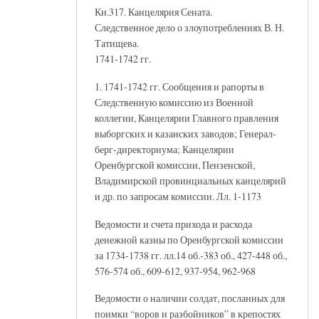
Кн.317. Канцелярия Сената.
Следственное дело о злоупотреблениях В. Н.
Татищева.
1741-1742 гг.
1. 1741-1742 гг. Сообщения и рапорты в
Следственную комиссию из Военной
коллегии, Канцелярии Главного правления
выборгских и казанских заводов; Генерал-
берг-директориума; Канцелярии
Оренбургской комиссии, Пензенской,
Владимирской провинциальных канцелярий
и др. по запросам комиссии. Лл. 1-1173
Ведомости и счета прихода и расхода
денежной казны по Оренбургской комиссии
за 1734-1738 гг. лл.14 об.-383 об., 427-448 об.,
576-574 об., 609-612, 937-954, 962-968
Ведомости о наличии солдат, посланных для
поимки “воров и разбойников” в крепостях