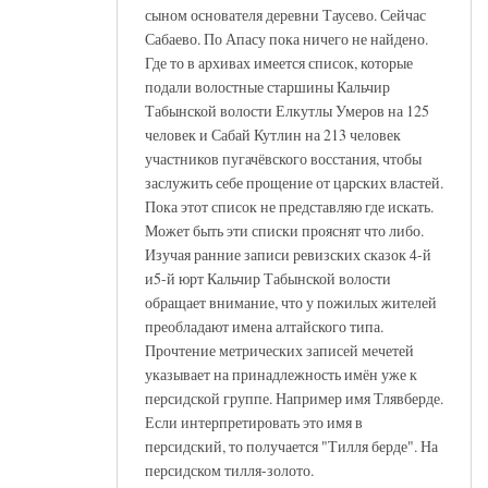
сыном основателя деревни Таусево. Сейчас
Сабаево. По Апасу пока ничего не найдено.
Где то в архивах имеется список, которые
подали волостные старшины Кальчир
Табынской волости Елкутлы Умеров на 125
человек и Сабай Кутлин на 213 человек
участников пугачёвского восстания, чтобы
заслужить себе прощение от царских властей.
Пока этот список не представляю где искать.
Может быть эти списки прояснят что либо.
Изучая ранние записи ревизских сказок 4-й
и5-й юрт Кальчир Табынской волости
обращает внимание, что у пожилых жителей
преобладают имена алтайского типа.
Прочтение метрических записей мечетей
указывает на принадлежность имён уже к
персидской группе. Например имя Тлявберде.
Если интерпретировать это имя в
персидский, то получается "Тилля берде". На
персидском тилля-золото.