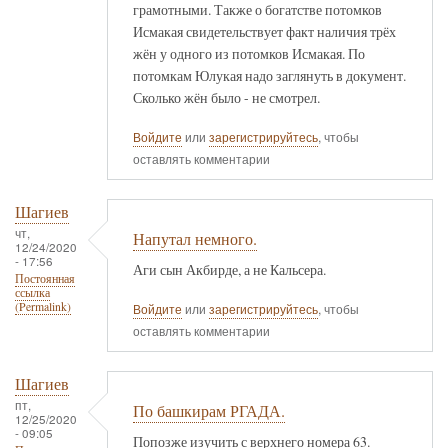
грамотными. Также о богатстве потомков
Исмакая свидетельствует факт наличия трёх
жён у одного из потомков Исмакая. По
потомкам Юлукая надо заглянуть в документ.
Сколько жён было - не смотрел.
Войдите
или
зарегистрируйтесь
, чтобы
оставлять комментарии
Шагиев
чт,
Напутал немного.
12/24/2020
- 17:56
Аги сын Акбирде, а не Кальсера.
Постоянная
ссылка
(Permalink)
Войдите
или
зарегистрируйтесь
, чтобы
оставлять комментарии
Шагиев
пт,
По башкирам РГАДА.
12/25/2020
- 09:05
Попозже изучить с верхнего номера 63.