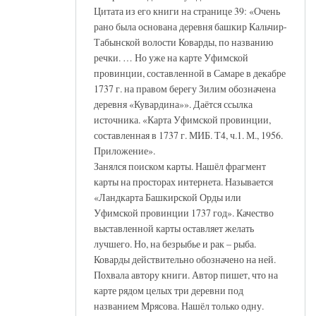
Цитата из его книги на странице 39: «Очень
рано была основана деревня башкир Кальчир-
Табынской волости Коварды, по названию
речки. … Но уже на карте Уфимской
провинции, составленной в Самаре в декабре
1737 г. на правом берегу Зилим обозначена
деревня «Кувардина»». Даётся ссылка
источника. «Карта Уфимской провинции,
составленная в 1737 г. МИБ. Т4, ч.1. М., 1956.
Приложение».
Занялся поиском карты. Нашёл фрагмент
карты на просторах интернета. Называется
«Ландкарта Башкирской Орды или
Уфимской провинции 1737 год». Качество
выставленной карты оставляет желать
лучшего. Но, на безрыбье и рак – рыба.
Коварды действительно обозначено на ней.
Похвала автору книги. Автор пишет, что на
карте рядом целых три деревни под
названием Мрясова. Нашёл только одну.