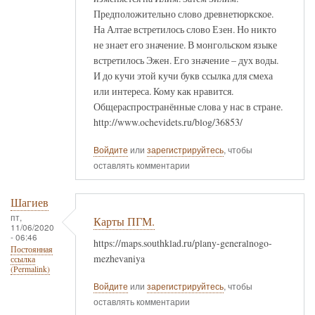
Предположительно слово древнетюркское.
На Алтае встретилось слово Езен. Но никто
не знает его значение. В монгольском языке
встретилось Эжен. Его значение – дух воды.
И до кучи этой кучи букв ссылка для смеха
или интереса. Кому как нравится.
Общераспространённые слова у нас в стране.
http://www.ochevidets.ru/blog/36853/
Войдите
или
зарегистрируйтесь
, чтобы
оставлять комментарии
Шагиев
пт,
Карты ПГМ.
11/06/2020
- 06:46
https://maps.southklad.ru/plany-generalnogo-
Постоянная
mezhevaniya
ссылка
(Permalink)
Войдите
или
зарегистрируйтесь
, чтобы
оставлять комментарии