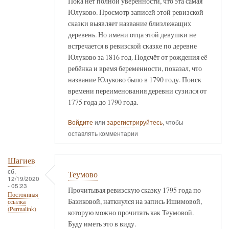
Пока нет полной уверенности, что эта самая
Юлуково. Просмотр записей этой ревизской
сказки выявляет название близлежащих
деревень. Но имени отца этой девушки не
встречается в ревизской сказке по деревне
Юлуково за 1816 год. Подсчёт от рождения её
ребёнка и время беременности, показал, что
название Юлуково было в 1790 году. Поиск
времени переименования деревни сузился от
1775 года до 1790 года.
Войдите
или
зарегистрируйтесь
, чтобы
оставлять комментарии
Шагиев
сб,
Теумово
12/19/2020
- 05:23
Прочитывая ревизскую сказку 1795 года по
Постоянная
Базиковой, наткнулся на запись Ишимовой,
ссылка
(Permalink)
которую можно прочитать как Теумовой.
Буду иметь это в виду.