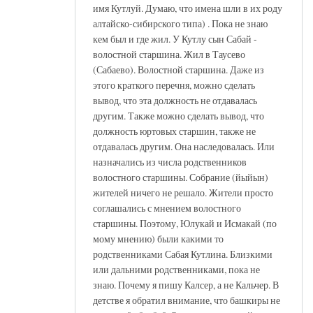
имя Кутлуй. Думаю, что имена шли в их роду
алтайско-сибирского типа) . Пока не знаю
кем был и где жил. У Кутлу сын Сабай -
волостной старшина. Жил в Таусево
(Сабаево). Волостной старшина. Даже из
этого краткого перечня, можно сделать
вывод, что эта должность не отдавалась
другим. Также можно сделать вывод, что
должность юртовых старшин, также не
отдавалась другим. Она наследовалась. Или
назначались из числа родственников
волостного старшины. Собрание (йыйын)
жителей ничего не решало. Жители просто
соглашались с мнением волостного
старшины. Поэтому, Юлукай и Исмакай (по
мому мнению) были какими то
родственниками Сабая Кутлина. Близкими
или дальними родственниками, пока не
знаю. Почему я пишу Калсер, а не Кальчер. В
детстве я обратил внимание, что башкиры не