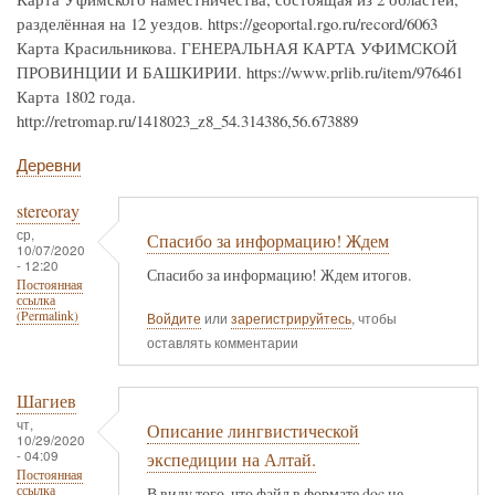
разделённая на 12 уездов. https://geoportal.rgo.ru/record/6063
Карта Красильникова. ГЕНЕРАЛЬНАЯ КАРТА УФИМСКОЙ
ПРОВИНЦИИ И БАШКИРИИ. https://www.prlib.ru/item/976461
Карта 1802 года.
http://retromap.ru/1418023_z8_54.314386,56.673889
Деревни
stereoray
ср,
Спасибо за информацию! Ждем
10/07/2020
- 12:20
Спасибо за информацию! Ждем итогов.
Постоянная
ссылка
(Permalink)
Войдите
или
зарегистрируйтесь
, чтобы
оставлять комментарии
Шагиев
чт,
Описание лингвистической
10/29/2020
- 04:09
экспедиции на Алтай.
Постоянная
ссылка
В виду того, что файл в формате doc не