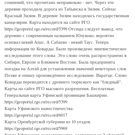
сомнений, что прочитано неправильно - нет. Через эти
деревни проходила дорога из Табынска в Зилим. Сейчас
Красный Зилим. В деревне Зилим находилась государственная
канцелярия. Карта находится на сайте РГО.
https://geoportal.rgo.ru/record/5399 Отсюда следует вывод, что
деревню с современным названием Юлуково, вероятно
основал некий Апас. А Сабаево - некий Таус. Теперь
информация по Коварды. Было произведено лингвистическое
исследование этого слова. Это слово очень распространено в
Сибири, Европе и Ближнем Востоке. Была предпринята
поездка на Алтай для установления значений некоторых слов.
Позже я опишу произведённое исследование. Вкратце. Слово
Коварды переводится с древнего тюркского как "бледный".
Карты на сайте РГО высокого разрешения. Бесплатные.
Генеральная карта Уфимской провинции Башкирии.
https://geoportal.rgo.ru/record/5399
Карта Уфимского наместничества.
https://geoportal.rgo.ru/record/6017
Карта Оренбургской губернии из 10 уездов.
https://geoportal.rgo.ru/record/5969
Карта Уфимского наместничества, состоящая из 2 областей,