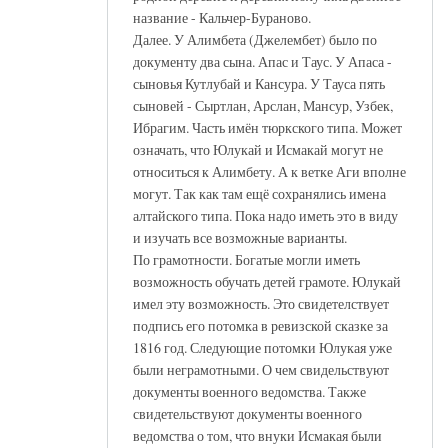
название - Кальчер-Бураново.
Далее. У Алимбета (Джелембет) было по
документу два сына. Апас и Таус. У Апаса -
сыновья Кутлубай и Кансура. У Тауса пять
сыновей - Сыртлан, Арслан, Мансур, Узбек,
Ибрагим. Часть имён тюркского типа. Может
означать, что Юлукай и Исмакай могут не
относиться к Алимбету. А к ветке Аги вполне
могут. Так как там ещё сохранялись имена
алтайского типа. Пока надо иметь это в виду
и изучать все возможные варианты.
По грамотности. Богатые могли иметь
возможность обучать детей грамоте. Юлукай
имел эту возможность. Это свидетелствует
подпись его потомка в ревизской сказке за
1816 год. Следующие потомки Юлукая уже
были неграмотными. О чем свидельствуют
документы военного ведомства. Также
свидетельствуют документы военного
ведомства о том, что внуки Исмакая были