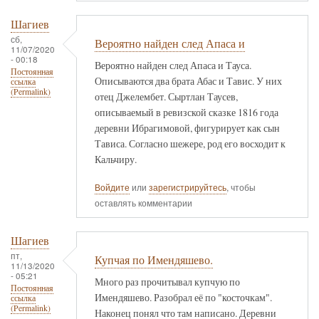
Шагиев
сб,
Вероятно найден след Апаса и
11/07/2020
- 00:18
Вероятно найден след Апаса и Тауса.
Постоянная
Описываются два брата Абас и Тавис. У них
ссылка
(Permalink)
отец Джелембет. Сыртлан Таусев,
описываемый в ревизской сказке 1816 года
деревни Ибрагимовой, фигурирует как сын
Тависа. Согласно шежере, род его восходит к
Кальчиру.
Войдите
или
зарегистрируйтесь
, чтобы
оставлять комментарии
Шагиев
пт,
Купчая по Имендяшево.
11/13/2020
- 05:21
Много раз прочитывал купчую по
Постоянная
Имендяшево. Разобрал её по "косточкам".
ссылка
(Permalink)
Наконец понял что там написано. Деревни