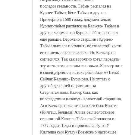
последовательность. Табын распался на
Курпес-Табын, Кесе-Табын и другие.
Примерно в 1680 годах, документально
Курпес-табын распался на Кальсер- Табын и
другие. Формально Курпес-Табын распался
ещё раньше. Вероятно старшина Курпес-
Табын пытался поставить во главе этой части
его земель своего человека. Но Кальсер не
согласился. Так как вероятно хотел передать
эту часть земли своим сыновьям. Кальсер жил
в своей деревне в истоке реки Зилим (Езем).
Сейчас Кальчир- Бураново. Не путать с
другой деревней на равнине за
Стерлитамаком. Калчер был, как
впоследствии назовут - волостной старшина.
Аги Кальсер, пока не знаю кем был. Килтес
(Килтеш, Келдыш) Агиев был волостным
старшиной Калсер- Табынской волости в
1737 годах. Тогда и произошёл бунт. У
Килтеша сын Кутлу (Возможно настоящее