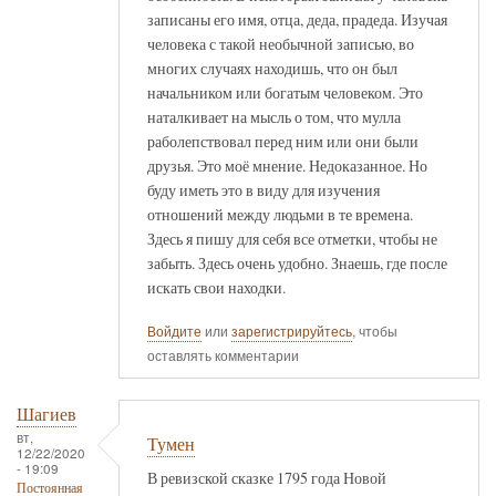
записаны его имя, отца, деда, прадеда. Изучая
человека с такой необычной записью, во
многих случаях находишь, что он был
начальником или богатым человеком. Это
наталкивает на мысль о том, что мулла
раболепствовал перед ним или они были
друзья. Это моё мнение. Недоказанное. Но
буду иметь это в виду для изучения
отношений между людьми в те времена.
Здесь я пишу для себя все отметки, чтобы не
забыть. Здесь очень удобно. Знаешь, где после
искать свои находки.
Войдите
или
зарегистрируйтесь
, чтобы
оставлять комментарии
Шагиев
вт,
Тумен
12/22/2020
- 19:09
В ревизской сказке 1795 года Новой
Постоянная