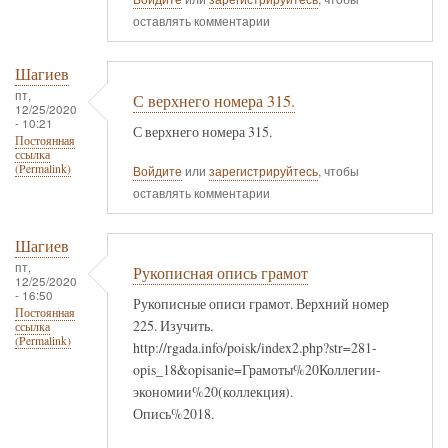
оставлять комментарии
Шагиев
пт,
С верхнего номера 315.
12/25/2020
- 10:21
С верхнего номера 315.
Постоянная
ссылка
(Permalink)
Войдите
или
зарегистрируйтесь
, чтобы
оставлять комментарии
Шагиев
пт,
Рукописная опись грамот
12/25/2020
- 16:50
Рукописные описи грамот. Верхний номер
Постоянная
225. Изучить.
ссылка
(Permalink)
http://rgada.info/poisk/index2.php?str=281-
opis_18&opisanie=Грамоты%20Коллегии-
экономии%20(коллекция).
Опись%2018.