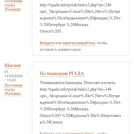
Постоянная
http://rgada.info/poisk/index2.php?str=248-
ссылка
(Permalink)
opis_5&opisanie=Сенат%20и%20его%20учре
ждения%20(объединение%20фондов),%20гг.
%20Петербург,%20Москва.
Опись%205.
Войдите
или
зарегистрируйтесь
, чтобы
оставлять комментарии
Шагиев
пт,
По башкирам РГАДА.
12/25/2020
- 10:20
Упоминаются башкиры. Попозже изучить.
Постоянная
http://rgada.info/poisk/index2.php?str=248-
ссылка
(Permalink)
opis_3&opisanie=Сенат%20и%20его%20учре
ждения%20(объединение%20фондов),%20гг.
%20Петербург,%20Москва.
Опись%203.%20Журналы%20и%20протокол
ы%20Сената
Войдите
или
зарегистрируйтесь
, чтобы