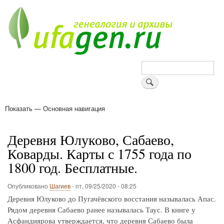
Перейти
к
основному
содержанию
Поиск
Показать — Основная навигация
Основная
навигация
Деревни
Форум
Поиск земляков
Татарские имена
Блоги
Войти
Поддержи Уфаген!
Деревня Юлуково, Сабаево,
Коварды. Карты с 1755 года по
1800 год. Бесплатные.
Опубликовано
Шагиев
-
пт, 09/25/2020 - 08:25
Деревня Юлуково до Пугачёвского восстания называлась Апас.
Рядом деревня Сабаево ранее называлась Таус. В книге у
Асфандиярова утверждается, что деревня Сабаево была