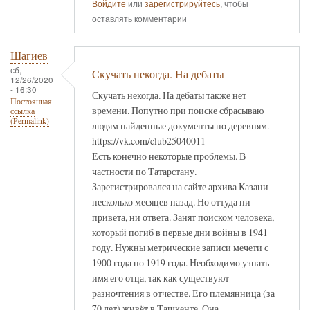
Войдите
или
зарегистрируйтесь
, чтобы
оставлять комментарии
Шагиев
сб,
Скучать некогда. На дебаты
12/26/2020
- 16:30
Скучать некогда. На дебаты также нет
Постоянная
времени. Попутно при поиске сбрасываю
ссылка
(Permalink)
людям найденные документы по деревням.
https://vk.com/club25040011
Есть конечно некоторые проблемы. В
частности по Татарстану.
Зарегистрировался на сайте архива Казани
несколько месяцев назад. Но оттуда ни
привета, ни ответа. Занят поиском человека,
который погиб в первые дни войны в 1941
году. Нужны метрические записи мечети с
1900 года по 1919 года. Необходимо узнать
имя его отца, так как существуют
разночтения в отчестве. Его племянница (за
70 лет) живёт в Ташкенте. Она