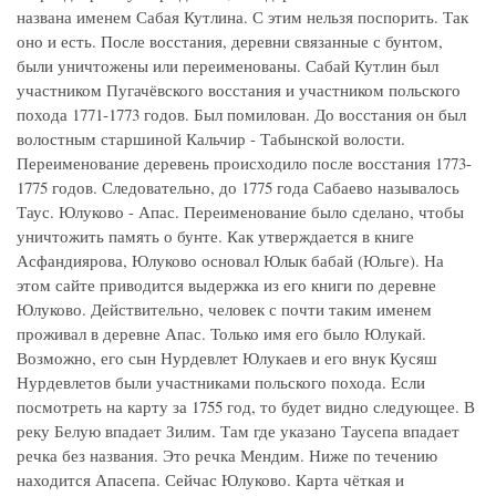
названа именем Сабая Кутлина. С этим нельзя поспорить. Так
оно и есть. После восстания, деревни связанные с бунтом,
были уничтожены или переименованы. Сабай Кутлин был
участником Пугачёвского восстания и участником польского
похода 1771-1773 годов. Был помилован. До восстания он был
волостным старшиной Кальчир - Табынской волости.
Переименование деревень происходило после восстания 1773-
1775 годов. Следовательно, до 1775 года Сабаево называлось
Таус. Юлуково - Апас. Переименование было сделано, чтобы
уничтожить память о бунте. Как утверждается в книге
Асфандиярова, Юлуково основал Юлык бабай (Юльге). На
этом сайте приводится выдержка из его книги по деревне
Юлуково. Действительно, человек с почти таким именем
проживал в деревне Апас. Только имя его было Юлукай.
Возможно, его сын Нурдевлет Юлукаев и его внук Кусяш
Нурдевлетов были участниками польского похода. Если
посмотреть на карту за 1755 год, то будет видно следующее. В
реку Белую впадает Зилим. Там где указано Таусепа впадает
речка без названия. Это речка Мендим. Ниже по течению
находится Апасепа. Сейчас Юлуково. Карта чёткая и