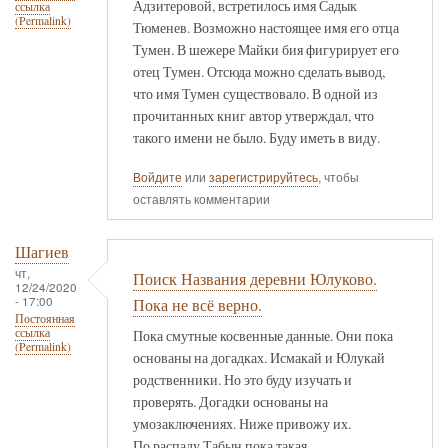
Адзитеровой, встретилось имя Садык
ссылка
(Permalink)
Тюменев. Возможно настоящее имя его отца
Тумен. В шежере Майки бия фигурирует его
отец Тумен. Отсюда можно сделать вывод,
что имя Тумен существовало. В одной из
прочитанных книг автор утверждал, что
такого имени не было. Буду иметь в виду.
Войдите
или
зарегистрируйтесь
, чтобы
оставлять комментарии
Шагиев
чт,
Поиск Названия деревни Юлуково.
12/24/2020
- 17:00
Пока не всё верно.
Постоянная
ссылка
Пока смутные косвенные данные. Они пока
(Permalink)
основаны на догадках. Исмакай и Юлукай
родственники. Но это буду изучать и
проверять. Догадки основаны на
умозаключениях. Ниже привожу их.
По распаду Табын пока такая