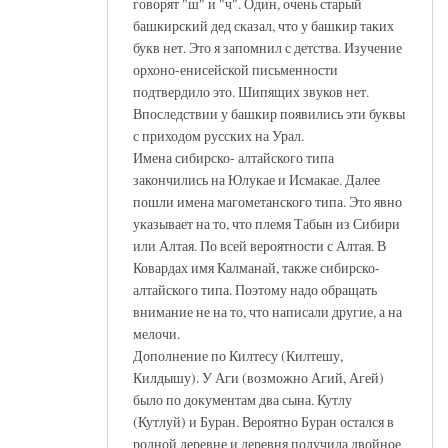
говорят "ш" и "ч". Один, очень старый
башкирский дед сказал, что у башкир таких
букв нет. Это я запомнил с детства. Изучение
орхоно-енисейской письменности
подтвердило это. Шипящих звуков нет.
Впоследствии у башкир появились эти буквы
с приходом русских на Урал.
Имена сибирско- алтайского типа
закончились на Юлукае и Исмакае. Далее
пошли имена магометанского типа. Это явно
указывает на то, что племя Табын из Сибири
или Алтая. По всей вероятности с Алтая. В
Ковардах имя Калманай, также сибирско-
алтайского типа. Поэтому надо обращать
внимание не на то, что написали другие, а на
мелочи.
Дополнение по Килтесу (Килтешу,
Килдышу). У Аги (возможно Агий, Агей)
было по документам два сына. Кутлу
(Кутлуй) и Буран. Вероятно Буран остался в
родной деревне и деревня получила двойное