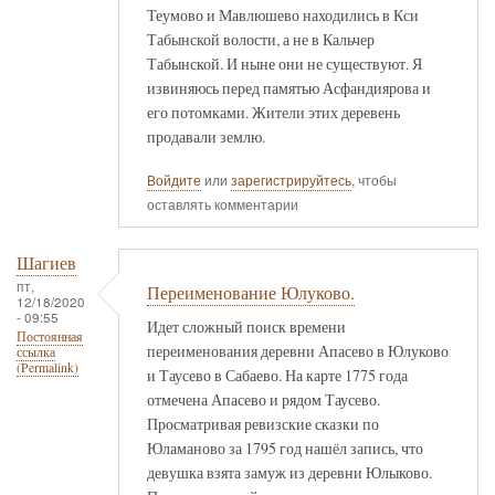
Теумово и Мавлюшево находились в Кси
Табынской волости, а не в Кальчер
Табынской. И ныне они не существуют. Я
извиняюсь перед памятью Асфандиярова и
его потомками. Жители этих деревень
продавали землю.
Войдите
или
зарегистрируйтесь
, чтобы
оставлять комментарии
Шагиев
пт,
Переименование Юлуково.
12/18/2020
- 09:55
Идет сложный поиск времени
Постоянная
переименования деревни Апасево в Юлуково
ссылка
(Permalink)
и Таусево в Сабаево. На карте 1775 года
отмечена Апасево и рядом Таусево.
Просматривая ревизские сказки по
Юламаново за 1795 год нашёл запись, что
девушка взята замуж из деревни Юлыково.