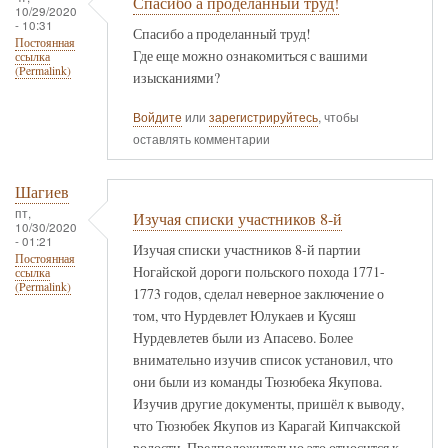
Спасибо а проделанный труд!
10/29/2020
- 10:31
Спасибо а проделанный труд!
Постоянная
Где еще можно ознакомиться с вашими
ссылка
(Permalink)
изысканиями?
Войдите
или
зарегистрируйтесь
, чтобы
оставлять комментарии
Шагиев
пт,
Изучая списки участников 8-й
10/30/2020
- 01:21
Изучая списки участников 8-й партии
Постоянная
Ногайской дороги польского похода 1771-
ссылка
(Permalink)
1773 годов, сделал неверное заключение о
том, что Нурдевлет Юлукаев и Кусяш
Нурдевлетев были из Апасево. Более
внимательно изучив список установил, что
они были из команды Тюзюбека Якупова.
Изучив другие документы, пришёл к выводу,
что Тюзюбек Якупов из Карагай Кипчакской
волости. Предположительно это относится к