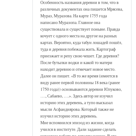
Особенность названия деревни в том, что в
различных документах она пишется Мрясева,
Мураз, Муразова. На карте 1755 года
написано Муразопа. Главное она
существовала и существует поныне. Правда
кочует с одного места на другое на разных
картах. Вероятно, куда табун лошадей пошёл,
туда и деревня побежала жить. Картограф
приезжает и репу свою чешет. Где деревня?
После бутылки водки и какой то матери
находит деревню и отмечает новое место.
Далее он пишет. «В то же время (имеется в
виду ранее первой половины 18 века (ранее
1750 года)) основываются деревни Юлуково,
…., Сабаево, ….». Здесь автор не изучил
историю этих деревень, а тупо высказал
мысли Асфандиярова. Который также не
изучил историю этих деревень.
Мне вспомнился эпизод из жизни, когда
учился в институте. Дали задание сделать
курсовую работу по деталям машин. В это