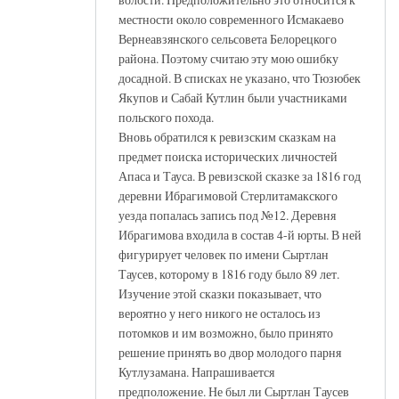
местности около современного Исмакаево
Вернеавзянского сельсовета Белорецкого
района. Поэтому считаю эту мою ошибку
досадной. В списках не указано, что Тюзюбек
Якупов и Сабай Кутлин были участниками
польского похода.
Вновь обратился к ревизским сказкам на
предмет поиска исторических личностей
Апаса и Тауса. В ревизской сказке за 1816 год
деревни Ибрагимовой Стерлитамакского
уезда попалась запись под №12. Деревня
Ибрагимова входила в состав 4-й юрты. В ней
фигурирует человек по имени Сыртлан
Таусев, которому в 1816 году было 89 лет.
Изучение этой сказки показывает, что
вероятно у него никого не осталось из
потомков и им возможно, было принято
решение принять во двор молодого парня
Кутлузамана. Напрашивается
предположение. Не был ли Сыртлан Таусев