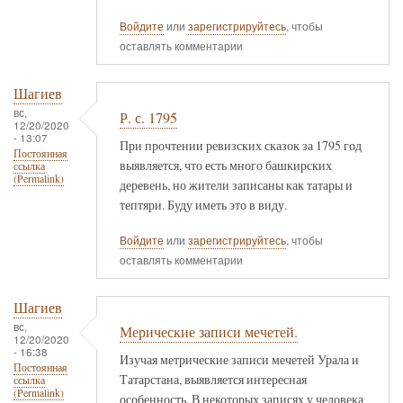
Войдите
или
зарегистрируйтесь
, чтобы
оставлять комментарии
Шагиев
вс,
Р. с. 1795
12/20/2020
- 13:07
При прочтении ревизских сказок за 1795 год
Постоянная
выявляется, что есть много башкирских
ссылка
(Permalink)
деревень, но жители записаны как татары и
тептяри. Буду иметь это в виду.
Войдите
или
зарегистрируйтесь
, чтобы
оставлять комментарии
Шагиев
вс,
Мерические записи мечетей.
12/20/2020
- 16:38
Изучая метрические записи мечетей Урала и
Постоянная
Татарстана, выявляется интересная
ссылка
(Permalink)
особенность. В некоторых записях у человека