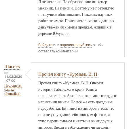
Я не историк. По образованию инженер-
механик. На пенсии. Поэтому не претендую
на научное обоснование. Никаких научных
работ не имею. Поиск исторических данных -
дань уважения к моим предкам, живших в
деревне Юлуково.
Войдите
или
зарегистрируйтесь
, чтобы
оставлять комментарии
Шагиев
пн,
Прочёл книгу «Курмаев. В. Н.
11/02/2020
- 07:00
Прочёл книгу «Курмаев. В. Н. Очерки
Постоянная
истории Табынского края». Книга
ссылка
(Permalink)
познавательная. Автор вложил много труда в
написании книги. Но всё же есть досадные
недоработки. Бич многих авторов в том, что
они не утруждают себя поиском фактов, а
тупо переписывают цитаты из книг других
авторов. Вводя в заблуждение читателей.