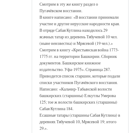
Смотрим в эту же книгу раздел о
Пугачёвском восстании.
В книге написано: «В восстании принимали
участие и другие нерусские народности края.
В отряде Сабая Кутлина находилось 29
ясачных татар из деревень Тябучевой 10 чел.
(ныне неизвестна) и Мрясевой (19 чел.).»
Смотрим в книгу «Крестьянская война 1773-
1775 гг. на территории Башкирии. Сборник
документов. Башкирское книжное
издательство. Уфа-1975». Страница 287.
Приводится список старшин, которые подали
списки участников Пугачёвского восстания.
Написано: «Кальчир-Табынской волости
башкирских (старшины) Елкутлы Умерова
125; тое ж волости башкирских (старшины)
Сабая Кутлина 184.
Есашные татары (старшины Сабая Кутлина) в
деревнях Тябучевой 10, Мрясевой 19; итого
29.».