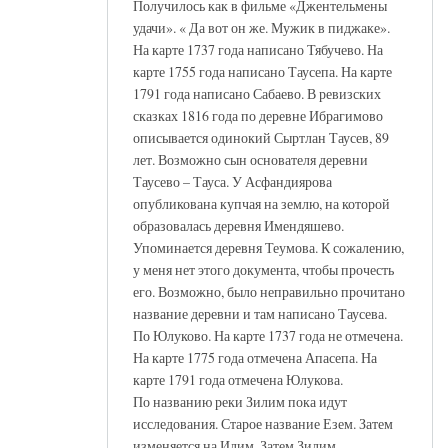
Получилось как в фильме «Джентельмены
удачи». « Да вот он же. Мужик в пиджаке».
На карте 1737 года написано Тябучево. На
карте 1755 года написано Таусепа. На карте
1791 года написано Сабаево. В ревизских
сказках 1816 года по деревне Ибрагимово
описывается одинокий Сыртлан Таусев, 89
лет. Возможно сын основателя деревни
Таусево – Тауса. У Асфандиярова
опубликована купчая на землю, на которой
образовалась деревня Имендяшево.
Упоминается деревня Теумова. К сожалению,
у меня нет этого документа, чтобы прочесть
его. Возможно, было неправильно прочитано
название деревни и там написано Таусева.
По Юлуково. На карте 1737 года не отмечена.
На карте 1775 года отмечена Апасепа. На
карте 1791 года отмечена Юлукова.
По названию реки Зилим пока идут
исследования. Старое название Езем. Затем
изменяется на Илим. Затем Зилим.