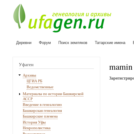
Деревни
Форум
Поиск земляков
Татарские имена
Основная
навигация
mamin
Уфаген
Архивы
Зарегистриро
ЦГИА РБ
Ведомственные
Материалы по истории Башкирской
АССР
Введение в генеалогию
Башкирская генеалогия
Башкирские племена
История Уфы
Некрополистика
Родословные