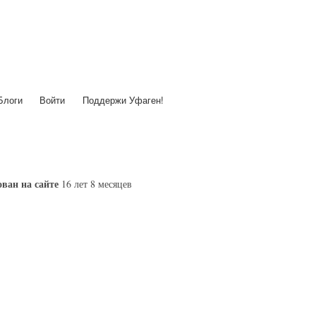
Перейти
к
основному
содержанию
Блоги
Войти
Поддержи Уфаген!
ван на сайте
16 лет 8 месяцев