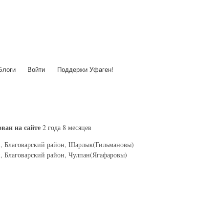
Перейти
к
основному
содержанию
Блоги
Войти
Поддержи Уфаген!
ван на сайте
2 года 8 месяцев
, Благоварский район, Шарлык(Гильмановы)
, Благоварский район, Чулпан(Ягафаровы)