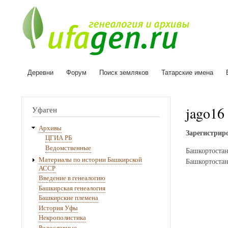
Деревни
Форум
Поиск земляков
Татарские имена
Основная
навигация
jago16
Уфаген
Архивы
Зарегистриро
ЦГИА РБ
Ведомственные
Башкортостан
Материалы по истории Башкирской
Башкортостан
АССР
Введение в генеалогию
Башкирская генеалогия
Башкирские племена
История Уфы
Некрополистика
Родословные