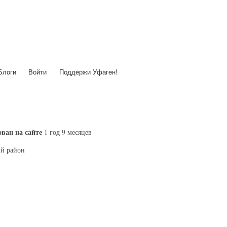
Перейти
к
основному
содержанию
Блоги
Войти
Поддержи Уфаген!
ван на сайте
1 год 9 месяцев
й район