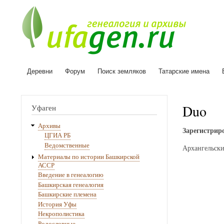
Деревни
Форум
Поиск земляков
Татарские имена
Основная
навигация
Duo
Уфаген
Архивы
Зарегистриро
ЦГИА РБ
Ведомственные
Архангельски
Материалы по истории Башкирской
АССР
Введение в генеалогию
Башкирская генеалогия
Башкирские племена
История Уфы
Некрополистика
Родословные