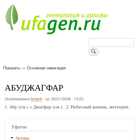
Перейти
к
основному
содержанию
Поиск
Показать — Основная навигация
Основная
навигация
Деревни
Форум
Поиск земляков
Татарские имена
Блоги
Войти
Поддержи Уфаген!
АБУДЖАГФАР
Опубликовано
bulych
-
ср, 05/21/2008 - 15:23
1. Абу (см.) + Джагфар (см.) . 2. Небесный камень, метеорит.
Уфаген
Архивы