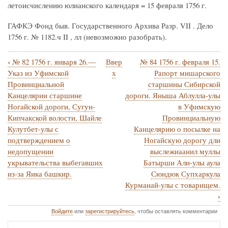
летоисчислению юлианского календаря = 15 февраля 1756 г.
ГАФКЭ Фонд быв. Государственного Архива Разр. VII . Дело
1756 г. № 1182.ч II , лл (невозможно разобрать).
‹
№ 82 1756 г. января 26.—
Ввер
№ 84 1756 г. февраля 15.
Перекрёстные
Указ из Уфимской
х
Рапорт мишарского
ссылки
Провинциальной
старшины Сибирской
Канцелярии старшине
дороги. Яныша Аблулла-улы
книги
Ногайской дороги, Сугун-
в Уфимскую
для
Кипчакской волости, Шайле
Провинциальную
№
Кулутбет-улы с
Канцелярию о посылке на
подтверждением о
Ногайскую дорогу дли
83.
недопущении
выслежиаанил муллы
1756
укрывательства выбегавших
Батырши Али-улы аула
г.
из-за Яика башкир.
Сюндюк Супхаркула
Курманай-улы с товарищем.
февраля
›
15.
Войдите
или
зарегистрируйтесь
, чтобы оставлять комментарии
—