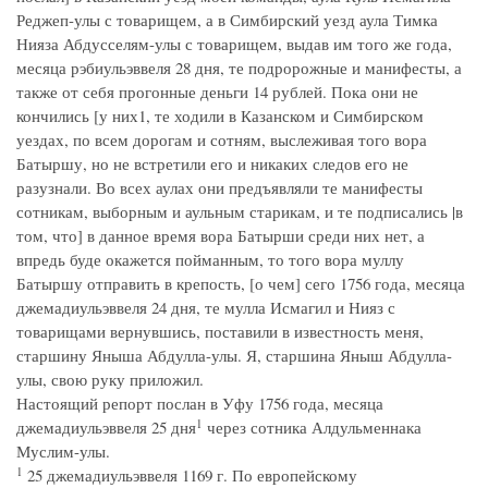
Реджеп-улы с товарищем, а в Симбирский уезд аула Тимка
Нияза Абдусселям-улы с товарищем, выдав им того же года,
месяца рэбиульэввеля 28 дня, те подророжные и манифесты, а
также от себя прогонные деньги 14 рублей. Пока они не
кончились [у них1, те ходили в Казанском и Симбирском
уездах, по всем дорогам и сотням, выслеживая того вора
Батыршу, но не встретили его и никаких следов его не
разузнали. Во всех аулах они предъявляли те манифесты
сотникам, выборным и аульным старикам, и те подписались |в
том, что] в данное время вора Батырши среди них нет, а
впредь буде окажется пойманным, то того вора муллу
Батыршу отправить в крепость, [о чем] сего 1756 года, месяца
джемадиульэввеля 24 дня, те мулла Исмагил и Нияз с
товарищами вернувшись, поставили в известность меня,
старшину Яныша Абдулла-улы. Я, старшина Яныш Абдулла-
улы, свою руку приложил.
Настоящий репорт послан в Уфу 1756 года, месяца
1
джемадиульэввеля 25 дня
через сотника Алдульменнака
Муслим-улы.
1
25 джемадиульэввеля 1169 г. По европейскому