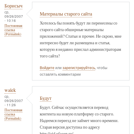
Борисыч
ср,
Материалы старого сайта
09/26/2007
- 10:16
Хотелось бы понять будут ли перенесены со
Постоянная
старого сайта обширные материалы
ссылка
(Permalink)
приложений? Статьи и прочее. Не скрою, мне
интересно будет ли размещена и статья,
которую я недавно прислал администраторам
того сайта?
Войдите
или
зарегистрируйтесь
, чтобы
оставлять комментарии
walek
ср,
Будут
09/26/2007
- 11:26
Будут. Сейчас осуществляется перевод
Постоянная
контента на новую платформу со старого.
ссылка
(Permalink)
Надеемся переезд не займет много времени.
Старая версия доступна по адресу
http://old.ufagen.ru/