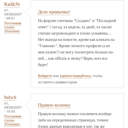
Radik56
пт,
Дело привычки!
09/28/2007
- 09:51
На форуме счетчики "Создано" и "Последний
Постоянная
ответ" ( ххгод, хх недель, хх дней, хх часов)
ссылка
(Permalink)
считаю загромождают и плохо-усваяемы...;
Нет выхода на новости, кроме как кликать на
"Главная>"; Кроме личного профиля (а он
мне нужен?) не могу посмотреть больше ни-
чей..., как пИсать в личку? Верю, што все
будет!
Войдите
или
зарегистрируйтесь
, чтобы
оставлять комментарии
bulych
пт,
Правую колонку
09/28/2007
- 15:00
Правую колонку можно отключить вообще
Постоянная
либо на определенных страницах, точнее
ссылка
(Permalink)
блоки данных выводимые в нее, так же