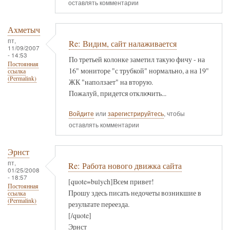
оставлять комментарии
Ахметыч
пт,
Re: Видим, сайт налаживается
11/09/2007
- 14:53
По третьей колонке заметил такую фичу - на
Постоянная
16" мониторе "с трубкой" нормально, а на 19"
ссылка
(Permalink)
ЖК "наползает" на вторую.
Пожалуй, придется отключить...
Войдите
или
зарегистрируйтесь
, чтобы
оставлять комментарии
Эрнст
пт,
Re: Работа нового движка сайта
01/25/2008
- 18:57
[quote=bulych]Всем привет!
Постоянная
Прошу здесь писать недочеты возникшие в
ссылка
(Permalink)
результате переезда.
[/quote]
Эрнст