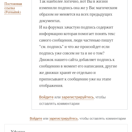
Так наиболее логично, вот Вы в жизни
Постоянная
изменили подпись она же у Вас магическим
ссылка
(Permalink)
образом не меняется на всех предыдущих
документах.
И на форумах зачастую подпись содержит
информацию которая помогает понять текс
самого сообщения, люди частенько пишут
"см. подпись" и что же произойдет если
подпись уже совсем не та и не о том?
Движок нашего сайта добавляет подпись к
сообщению в момент его написания, другие
же движки хранят ее отдельно и
приписывают к сообщению уже на этапе
отображения.
Войдите
или
зарегистрируйтесь
, чтобы
оставлять комментарии
Войдите
или
зарегистрируйтесь
, чтобы оставлять комментарии
Уфаген