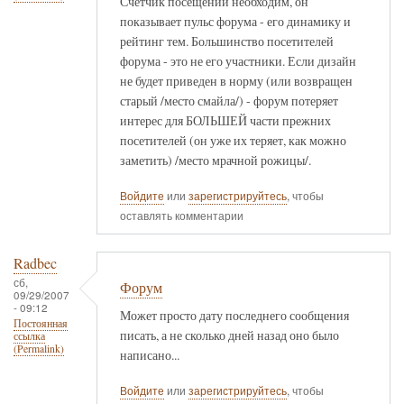
Счетчик посещений необходим, он
показывает пульс форума - его динамику и
рейтинг тем. Большинство посетителей
форума - это не его участники. Если дизайн
не будет приведен в норму (или возвращен
старый /место смайла/) - форум потеряет
интерес для БОЛЬШЕЙ части прежних
посетителей (он уже их теряет, как можно
заметить) /место мрачной рожицы/.
Войдите
или
зарегистрируйтесь
, чтобы
оставлять комментарии
Radbec
сб,
Форум
09/29/2007
- 09:12
Может просто дату последнего сообщения
Постоянная
писать, а не сколько дней назад оно было
ссылка
(Permalink)
написано...
Войдите
или
зарегистрируйтесь
, чтобы