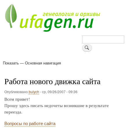
Перейти
к
основному
содержанию
Поиск
Показать — Основная навигация
Основная
навигация
Деревни
Форум
Поиск земляков
Татарские имена
Блоги
Войти
Поддержи Уфаген!
Работа нового движка сайта
Опубликовано
bulych
-
ср, 09/26/2007 - 09:36
Всем привет!
Прошу здесь писать недочеты возникшие в результате
переезда.
Вопросы по работе сайта