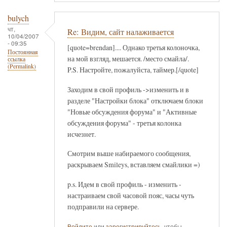
bulych
чт,
Re: Видим, сайт налаживается
10/04/2007
- 09:35
[quote=brendan].... Однако третья колоночка,
Постоянная
на мой взгляд, мешается. /место смайла/.
ссылка
(Permalink)
P.S. Настройте, пожалуйста, таймер.[/quote]
Заходим в свой профиль ->изменить и в
разделе "Настройки блока" отключаем блоки
"Новые обсуждения форума" и "Активные
обсуждения форума" - третья колонка
исчезнет.
Смотрим выше набираемого сообщения,
раскрываем Smileys, вставляем смайлики =)
p.s. Идем в свой профиль - изменить -
настраиваем свой часовой пояс, часы чуть
подправили на сервере.
Войдите
или
зарегистрируйтесь
, чтобы