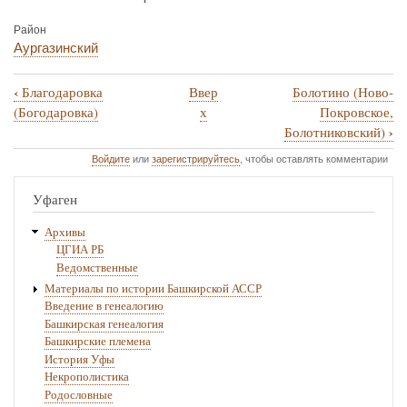
Район
Аургазинский
‹
Благодаровка
Ввер
Болотино (Ново-
Перекрёстные
(Богодаровка)
х
Покровское,
ссылки
›
Болотниковский)
книги
Войдите
или
зарегистрируйтесь
, чтобы оставлять комментарии
для
Уфаген
Боголюбовка
Архивы
ЦГИА РБ
Ведомственные
Материалы по истории Башкирской АССР
Введение в генеалогию
Башкирская генеалогия
Башкирские племена
История Уфы
Некрополистика
Родословные