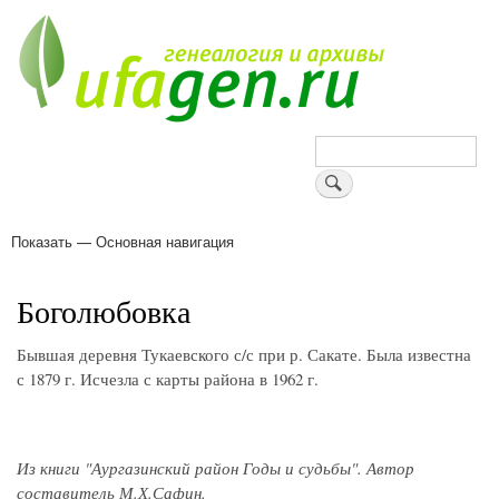
Перейти
к
основному
содержанию
Поиск
Показать — Основная навигация
Основная
навигация
Деревни
Форум
Поиск земляков
Татарские имена
Блоги
Войти
Поддержи Уфаген!
Боголюбовка
Бывшая деревня Тукаевского с/с при р. Сакате. Была известна
с 1879 г. Исчезла с карты района в 1962 г.
Из книги "Аургазинский район Годы и судьбы". Автор
составитель М.Х.Сафин.