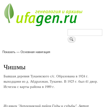
Перейти
к
основному
содержанию
Поиск
Показать — Основная навигация
Основная
навигация
Деревни
Форум
Поиск земляков
Татарские имена
Блоги
Войти
Поддержи Уфаген!
Чишмы
Бывшая деревня Тукаевского с/с. Образована в 1924 г.
выходцами из д. Абдрахман, Тукаево. В 1925 г. был 41 двор.
Исчезла с карты района в 1989 г.
Из книги "Аургазинский район Годы и судьбы". Автор