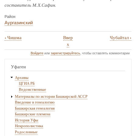
составитель М.Х.Сафин.
Район
Аургазинский
‹
›
Чишма
Ввер
Чубайтал
Перекрёстные
х
ссылки
Войдите
или
зарегистрируйтесь
, чтобы оставлять комментарии
книги
Уфаген
для
Чишмы
Архивы
ЦГИА РБ
Ведомственные
Материалы по истории Башкирской АССР
Введение в генеалогию
Башкирская генеалогия
Башкирские племена
История Уфы
Некрополистика
Родословные