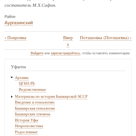
составитель М.Х.Сафин.
Район
Аургазинский
‹
›
Покровка
Ввер
Поташовка (Поташевка)
Перекрёстные
х
ссылки
Войдите
или
зарегистрируйтесь
, чтобы оставлять комментарии
книги
Уфаген
для
Поляновка
Архивы
ЦГИА РБ
Ведомственные
Материалы по истории Башкирской АССР
Введение в генеалогию
Башкирская генеалогия
Башкирские племена
История Уфы
Некрополистика
Родословные