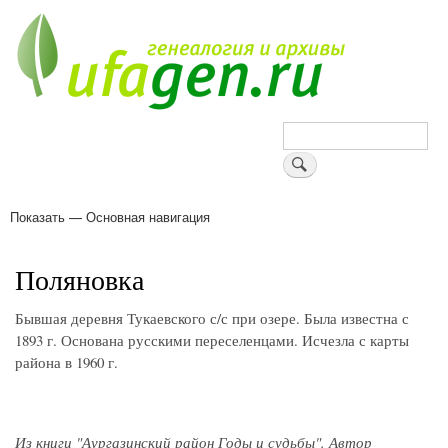
Перейти
к
основному
содержанию
Поиск
Показать — Основная навигация
Основная
навигация
Деревни
Форум
Поиск земляков
Татарские имена
Блоги
Войти
Поддержи Уфаген!
Поляновка
Бывшая деревня Тукаевского с/с при озере. Была известна с
1893 г. Основана русскими переселенцами. Исчезла с карты
района в 1960 г.
Из книги "Аургазинский район Годы и судьбы". Автор