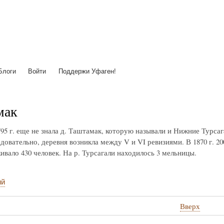
Перейти
к
основному
содержанию
Блоги
Войти
Поддержи Уфаген!
мак
95 г. еще не знала д. Таштамак, которую называли и Нижние Турсаг
довательно, деревня возникла между V и VI ревизиями. В 1870 г. 20
ивало 430 человек. На р. Турсагали находилось 3 мельницы.
ий
Вверх
стные