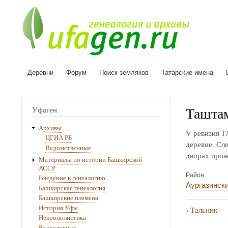
Деревни
Форум
Поиск земляков
Татарские имена
Основная
навигация
Ташта
Уфаген
Архивы
V ревизия 17
ЦГИА РБ
деревне. Сле
Ведомственные
дворах прож
Материалы по истории Башкирской
АССР
Район
Введение в генеалогию
Аургазинск
Башкирская генеалогия
Башкирские племена
История Уфы
‹
Тальник
Перекрё
Некрополистика
Родословные