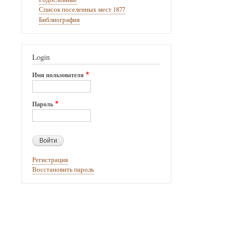
ссылки
Список поселенных мест 1877
книги
Библиография
для
Таштама
Login
Имя пользователя
Пароль
Регистрация
Восстановить пароль