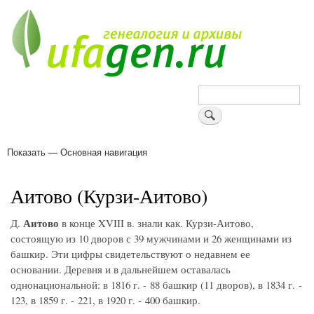
Перейти
к
основному
содержанию
Поиск
Показать — Основная навигация
Основная
навигация
Деревни
Форум
Поиск земляков
Татарские имена
Блоги
Войти
Поддержи Уфаген!
Аитово (Курзи-Аитово)
Аитово
Д.
в конце XVIII в. знали как. Курзи-Аитово,
состоящую из 10 дворов с 39 мужчинами и 26 женщинами из
башкир. Эти цифры свидетельствуют о недавнем ее
основании. Деревня и в дальнейшем оставалась
однонациональной: в 1816 г. - 88 башкир (11 дворов), в 1834 г. -
123, в 1859 г. - 221, в 1920 г. - 400 башкир.