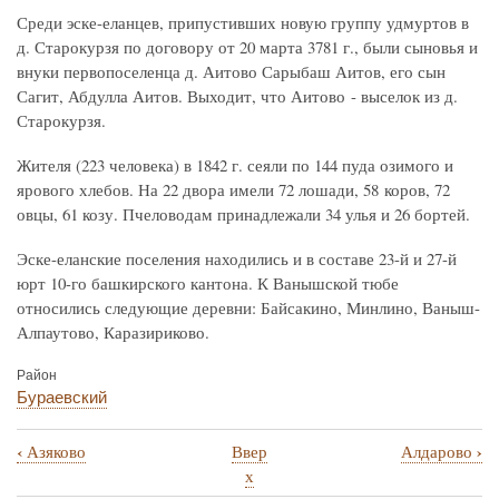
Среди эске-еланцев, припустивших новую группу удмуртов в
д. Старокурзя по договору от 20 марта 3781 г., были сыновья и
внуки первопоселенца д. Аитово Сарыбаш Аитов, его сын
Сагит, Абдулла Аитов. Выходит, что Аитово - выселок из д.
Старокурзя.
Жителя (223 человека) в 1842 г. сеяли по 144 пуда озимого и
ярового хлебов. На 22 двора имели 72 лошади, 58 коров, 72
овцы, 61 козу. Пчеловодам принадлежали 34 улья и 26 бортей.
Эске-еланские поселения находились и в составе 23-й и 27-й
юрт 10-го башкирского кантона. К Ванышской тюбе
относились следующие деревни: Байсакино, Минлино, Ваныш-
Алпаутово, Каразириково.
Район
Бураевский
‹
›
Азяково
Ввер
Алдарово
Перекрёстные
х