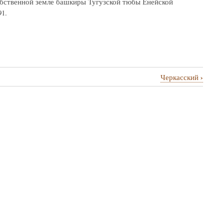
 собственной земле башкиры Тугузской тюбы Енейской
1.
›
Черкасский