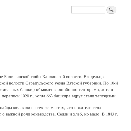
Поиск
е Балгазинской тюбы Канлинской волости. Владельцы -
ской волости Сарапульского уезда Вятской губернии. По 10-й
езземельных башкир объявлены ошибочно тептярями, хотя в
переписи 1920 г., когда 663 башкира вдруг стали тептярями.
пайцы кочевали на тех же местах, что и жители села
о важной роли коневодства. Сеяли и хлеб, но мало. В 1843 г.