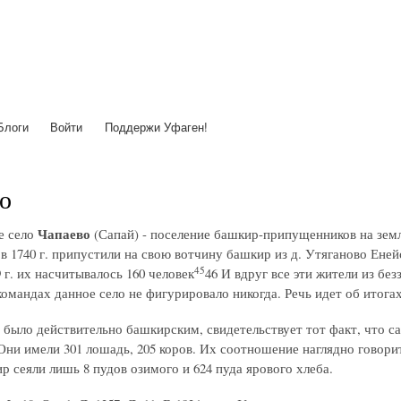
Перейти
к
основному
содержанию
Блоги
Войти
Поддержи Уфаген!
о
Чапаево
е село
(Сапай) - поселение башкир-припущенников на земл
 в 1740 г. припустили на свою вотчину башкир из д. Утяганово Еней
45
 г. их насчитывалось 160 человек
46 И вдруг все эти жители из б
омандах данное село не фигурировало никогда. Речь идет об итогах 
 было действительно башкирским, свидетельствует тот факт, что са
ни имели 301 лошадь, 205 коров. Их соотношение наглядно говорит 
р сеяли лишь 8 пудов озимого и 624 пуда ярового хлеба.