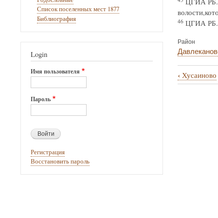
ЦГИА РБ. Ф
Список поселенных мест 1877
волости,кот
Библиография
46
ЦГИА РБ. Ф
Район
Давлеканов
Login
Имя пользователя
‹
Хусаиново
Перекрё
ссылки
Пароль
книги
для
Чапаево
Регистрация
Восстановить пароль