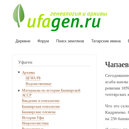
Деревни
Форум
Поиск земляков
Татарские имена
Основная
навигация
Чапаев
Уфаген
Архивы
Сегодняшне
ЦГИА РБ
асаба-канлы
Ведомственные
ревизии 1859
Материалы по истории Башкирской
тептярских к
АССР
Введение в генеалогию
Что это село
Башкирская генеалогия
Кидрячево. О
Башкирские племена
История Уфы
на 236 башки
Некрополистика
Родословные
45