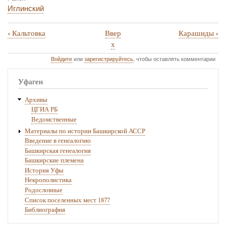
Иглинский
‹
›
Кальтовка
Ввер
Карашиды
Перекрёстные
х
ссылки
Войдите
или
зарегистрируйтесь
, чтобы оставлять комментарии
книги
Уфаген
для
Карамалы
Архивы
ЦГИА РБ
Ведомственные
Материалы по истории Башкирской АССР
Введение в генеалогию
Башкирская генеалогия
Башкирские племена
История Уфы
Некрополистика
Родословные
Список поселенных мест 1877
Библиография