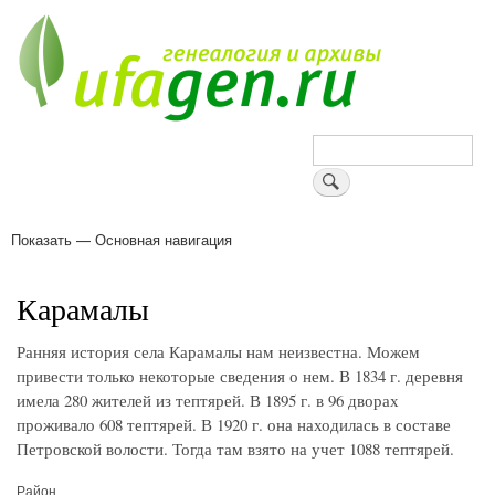
Перейти
к
основному
содержанию
Поиск
Показать — Основная навигация
Основная
навигация
Деревни
Форум
Поиск земляков
Татарские имена
Блоги
Войти
Поддержи Уфаген!
Карамалы
Ранняя история села Карамалы нам неизвестна. Можем
привести только некоторые сведения о нем. В 1834 г. деревня
имела 280 жителей из тептярей. В 1895 г. в 96 дворах
проживало 608 тептярей. В 1920 г. она находилась в составе
Петровской волости. Тогда там взято на учет 1088 тептярей.
Район