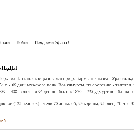
Перейти
к
основному
содержанию
Блоги
Войти
Поддержи Уфаген!
ильды
Уразгиль
Верхних Татышлов образовался при р. Бармыш и назван
834 г. - 69 душ мужского пола. Все удмурты, по сословию - тептяри
859 г. 408 человек и 96 дворов было в 1870 г. 795 удмуртов и башки
 дворов (135 человек) имели 70 лошадей, 93 коровы, 95 овец, 70 коз, 3
кий