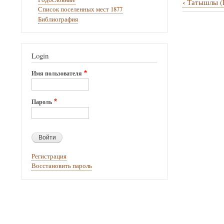
‹
Татышлы (
Перекрё
Список поселенных мест 1877
Библиография
ссылки
книги
для
Login
Уразгил
Имя пользователя
Пароль
Регистрация
Восстановить пароль