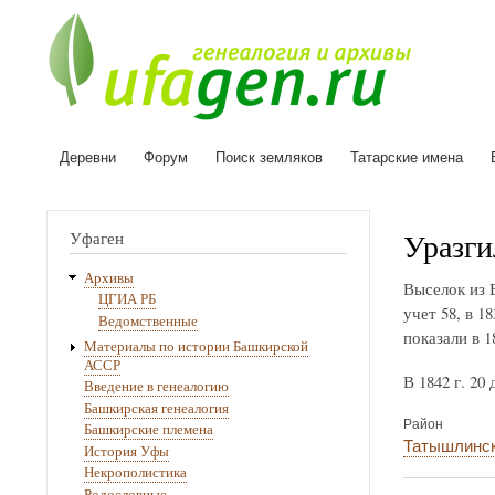
Деревни
Форум
Поиск земляков
Татарские имена
Основная
навигация
Уразг
Уфаген
Архивы
Выселок из 
ЦГИА РБ
учет 58, в 1
Ведомственные
показали в 1
Материалы по истории Башкирской
АССР
В 1842 г. 20
Введение в генеалогию
Башкирская генеалогия
Район
Башкирские племена
Татышлинс
История Уфы
Некрополистика
Родословные