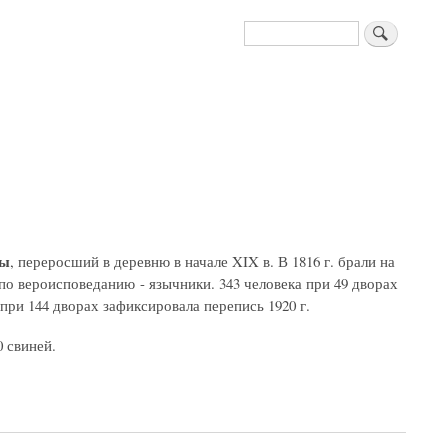
Поиск
ды
, переросший в деревню в начале XIX в. В 1816 г. брали на
, по вероисповеданию - язычники. 343 человека при 49 дворах
р при 144 дворах зафиксировала перепись 1920 г.
0 свиней.