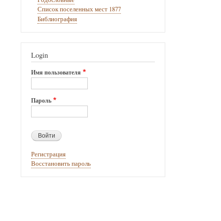
для
Список поселенных мест 1877
Библиография
Уядыба
Login
Имя пользователя
Пароль
Регистрация
Восстановить пароль