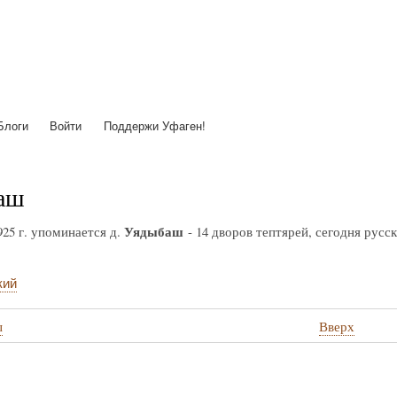
Перейти
к
основному
содержанию
Блоги
Войти
Поддержи Уфаген!
аш
Уядыбаш
925 г. упоминается д.
- 14 дворов тептярей, сегодня русск
кий
ы
Вверх
стные