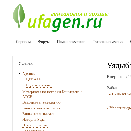
Деревни
Форум
Поиск земляков
Татарские имена
Основная
навигация
Уядыб
Уфаген
Архивы
Впервые в 1
ЦГИА РБ
Ведомственные
Район
Материалы по истории Башкирской
Татышлинс
АССР
Введение в генеалогию
‹
Уразгильд
Башкирская генеалогия
Перекрё
Башкирские племена
ссылки
История Уфы
Некрополистика
книги
Родословные