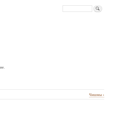
Поиск
ие.
›
Чишмы