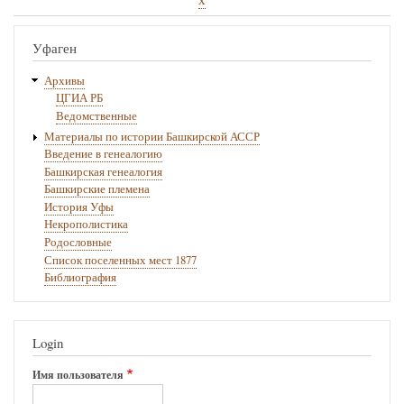
ссылки
книги
Уфаген
для
Архивы
Новонарышево
ЦГИА РБ
Ведомственные
Материалы по истории Башкирской АССР
Введение в генеалогию
Башкирская генеалогия
Башкирские племена
История Уфы
Некрополистика
Родословные
Список поселенных мест 1877
Библиография
Login
Имя пользователя