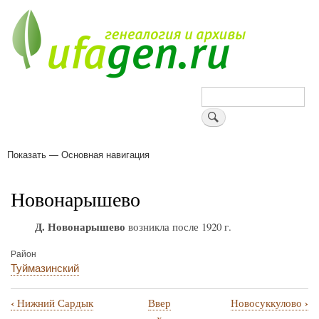
Перейти
к
основному
содержанию
Поиск
Показать — Основная навигация
Основная
навигация
Деревни
Форум
Поиск земляков
Татарские имена
Блоги
Войти
Поддержи Уфаген!
Новонарышево
Д. Новонарышево
возникла после 1920 г.
Район
Туймазинский
‹
›
Нижний Сардык
Ввер
Новосуккулово
Перекрёстные
х