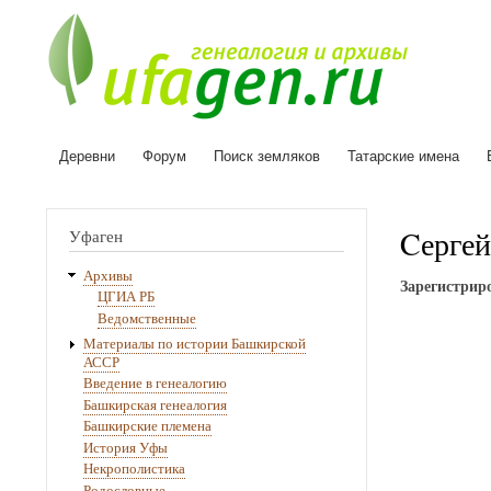
Деревни
Форум
Поиск земляков
Татарские имена
Основная
навигация
Cергей
Уфаген
Архивы
Зарегистриро
ЦГИА РБ
Ведомственные
Материалы по истории Башкирской
АССР
Введение в генеалогию
Башкирская генеалогия
Башкирские племена
История Уфы
Некрополистика
Родословные