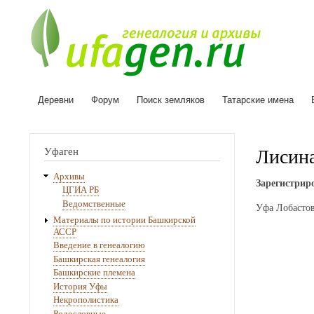
Деревни
Форум
Поиск земляков
Татарские имена
Основная
навигация
Лисин
Уфаген
Архивы
Зарегистриро
ЦГИА РБ
Ведомственные
Уфа Лобастов
Материалы по истории Башкирской
АССР
Введение в генеалогию
Башкирская генеалогия
Башкирские племена
История Уфы
Некрополистика
Родословные