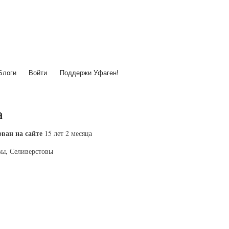
Перейти
к
основному
содержанию
Блоги
Войти
Поддержи Уфаген!
а
ван на сайте
15 лет 2 месяца
ы, Селиверстовы