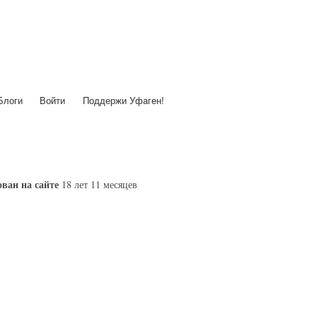
Перейти
к
основному
содержанию
Блоги
Войти
Поддержи Уфаген!
ван на сайте
18 лет 11 месяцев