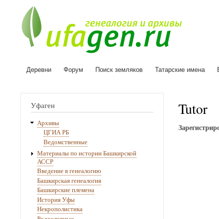
Деревни
Форум
Поиск земляков
Татарские имена
Основная
навигация
Tutor
Уфаген
Архивы
Зарегистриро
ЦГИА РБ
Ведомственные
Материалы по истории Башкирской
АССР
Введение в генеалогию
Башкирская генеалогия
Башкирские племена
История Уфы
Некрополистика
Родословные