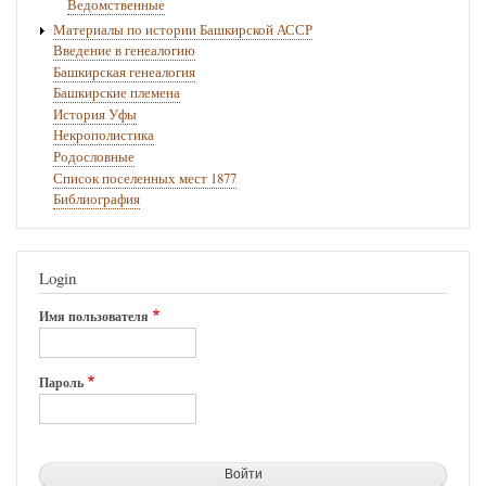
Ведомственные
Материалы по истории Башкирской АССР
Введение в генеалогию
Башкирская генеалогия
Башкирские племена
История Уфы
Некрополистика
Родословные
Список поселенных мест 1877
Библиография
Login
Имя пользователя
Пароль