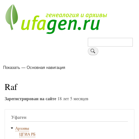
Перейти
к
основному
содержанию
Поиск
Показать — Основная навигация
Основная
навигация
Деревни
Форум
Поиск земляков
Татарские имена
Блоги
Войти
Поддержи Уфаген!
Raf
Зарегистрирован на сайте
18 лет 5 месяцев
Уфаген
Архивы
ЦГИА РБ