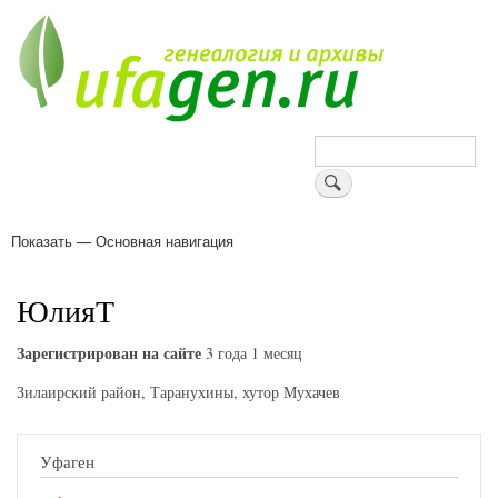
Перейти
к
основному
содержанию
Поиск
Показать — Основная навигация
Основная
навигация
Деревни
Форум
Поиск земляков
Татарские имена
Блоги
Войти
Поддержи Уфаген!
ЮлияТ
Зарегистрирован на сайте
3 года 1 месяц
Зилаирский район, Таранухины, хутор Мухачев
Уфаген