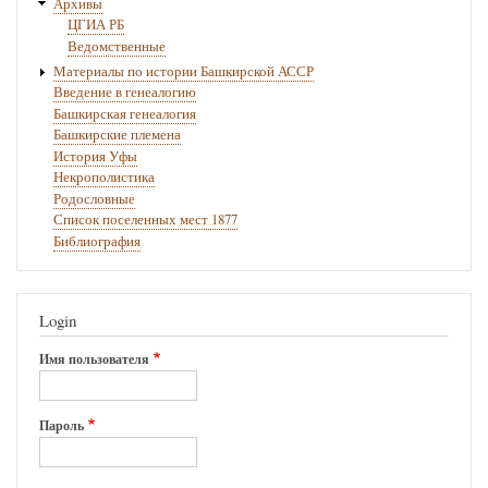
Архивы
ЦГИА РБ
Ведомственные
Материалы по истории Башкирской АССР
Введение в генеалогию
Башкирская генеалогия
Башкирские племена
История Уфы
Некрополистика
Родословные
Список поселенных мест 1877
Библиография
Login
Имя пользователя
Пароль