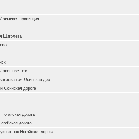
Уфимская провинция
я Щиголева
ово
нск
Лавошное тож
Князева тож Осинская дор
ин Осинская дорога
 Ногайская дорога
Ногайская дорога
уково тож Ногайская дорога