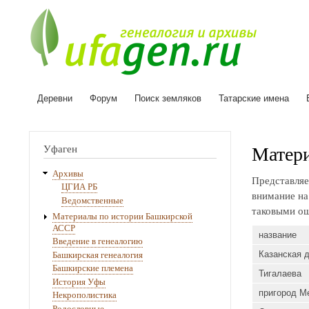
Деревни
Форум
Поиск земляков
Татарские имена
Основная
навигация
Матери
Уфаген
Архивы
Представляе
ЦГИА РБ
внимание на 
Ведомственные
таковыми ош
Материалы по истории Башкирской
АССР
название
Введение в генеалогию
Башкирская генеалогия
Казанская 
Башкирские племена
Тигалаева
История Уфы
пригород М
Некрополистика
Родословные