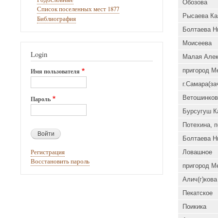
Обозова
Список поселенных мест 1877
Рысаева Ка
Библиография
Болтаева Н
Моисеева
Login
Малая Алек
пригород М
Имя пользователя
г.Самара(за
Ветошинков
Пароль
Бурсугуш К
Потехина, 
Болтаева Н
Регистрация
Ловашное
Восстановить пароль
пригород М
Алич(г)кова
Пекатское
Поикика