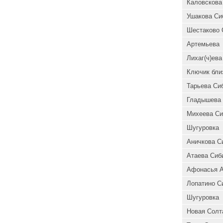
Каловскова
Ушакова Си
Шестаково 
Артемьева
Лихаг(ч)ева
Ключик бли
Тарьева Си
Гладышева 
Михеева Си
Шугуровка
Аничкова С
Атаева Сиб
Афонасья А
Лопатино С
Шугуровка
Новая Солт