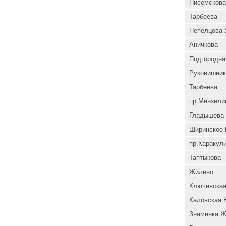
Писемскова
Тарбеева
Непелцова 
Аничкова
Подгородна
Руковишник
Тарбеева
пр.Мензели
Гладышева 
Ширинское 
пр.Каракул
Таптыкова
Жилино
Ключевская
Каловская 
Знаменка Ж