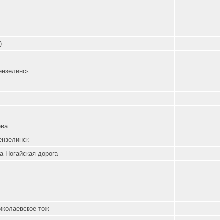
)
ензелинск
ева
ензелинск
а Ногайская дорога
иколаевское тож