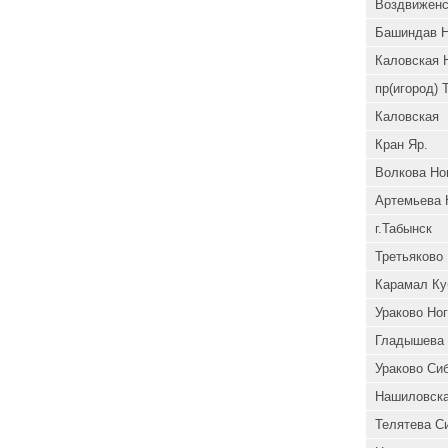
Воздвиженс
Башиндав Н
Каловская Н
пр(игород)
Каловская
Кран Яр.
Волкова Но
Артемьева 
г.Табынск
Третьяково
Карамал Ку
Ураково Ног
Гладышева
Ураково Си
Нашиловска
Телятева С