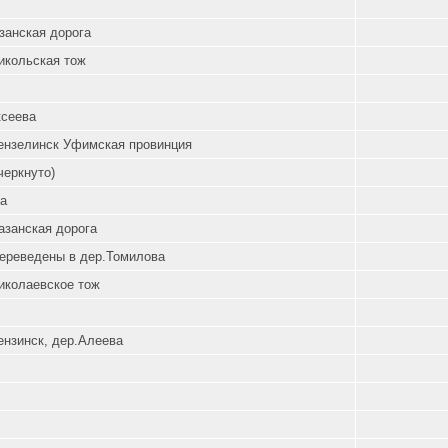
занская дорога
икольская тож
сеева
ензелинск Уфимская провинция
черкнуто)
а
азанская дорога
переведены в дер.Томилова
иколаевское тож
ензинск, дер.Алеева