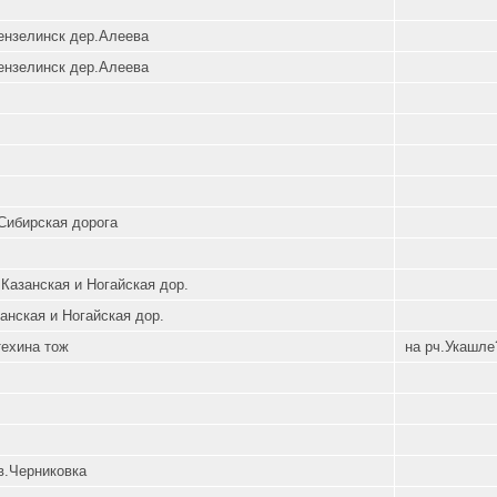
ензелинск дер.Алеева
ензелинск дер.Алеева
Сибирская дорога
Казанская и Ногайская дор.
анская и Ногайская дор.
техина тож
на рч.Укашле
в.Черниковка