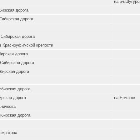
на рч.Шугуро
бирская дорога
Сибирская дорога
 Сибирская дорога
з Красноуфимской крепости
бирская дорога
Сибирская дорога
бирская дорога
ибирская дорога
ирская дорога
на Ермаше
ничкова
ибирская дорога
амратова