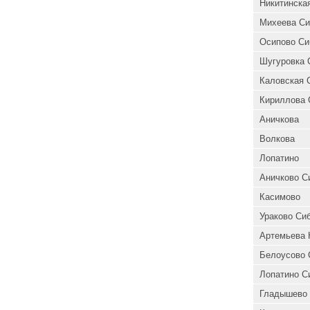
Никитинска
Михеева Си
Осипово Си
Шугуровка 
Каловская 
Кириллова 
Аничкова
Волкова
Лопатино
Аничково С
Касимово
Ураково Си
Артемьева 
Белоусово 
Лопатино С
Гладышево 