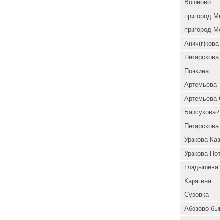
Вошново
пригород М
пригород М
Анич(г)кова
Пекарскова
Понкина
Артемьева
Артемьева 
Барсукова?
Пекарскова 
Уракова Каз
Уракова По
Гладышева
Карягина
Суровка
Абозово бы