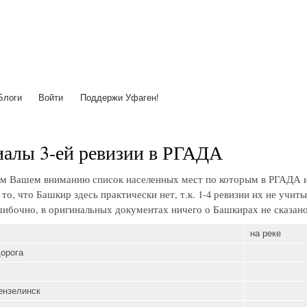
Перейти
к
основному
содержанию
Блоги
Войти
Поддержи Уфаген!
алы 3-ей ревизии в РГАДА
м Вашем вниманию список населенных мест по которым в РГАДА и
то, что Башкир здесь практически нет, т.к. 1-4 ревизии их не учи
ибочно, в оригинальных документах ничего о Башкирах не сказано
на реке
дорога
ензелинск