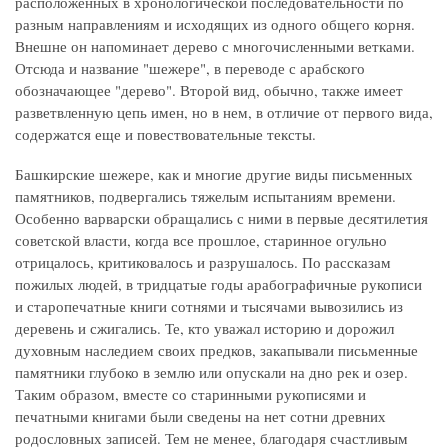
расположенных в хронологической последовательности по
разным направлениям и исходящих из одного общего корня.
Внешне он напоминает дерево с многочисленными ветками.
Отсюда и название "шежере", в переводе с арабского
обозначающее "дерево". Второй вид, обычно, также имеет
разветвленную цепь имен, но в нем, в отличие от первого вида,
содержатся еще и повествовательные тексты.
Башкирские шежере, как и многие другие виды письменных
памятников, подвергались тяжелым испытаниям времени.
Особенно варварски обращались с ними в первые десятилетия
советской власти, когда все прошлое, старинное огульно
отрицалось, критиковалось и разрушалось. По рассказам
пожилых людей, в тридцатые годы арабографичные рукописи
и старопечатные книги сотнями и тысячами вывозились из
деревень и сжигались. Те, кто уважал историю и дорожил
духовным наследием своих предков, закапывали письменные
памятники глубоко в землю или опускали на дно рек и озер.
Таким образом, вместе со старинными рукописями и
печатными книгами были сведены на нет сотни древних
родословных записей. Тем не менее, благодаря счастливым