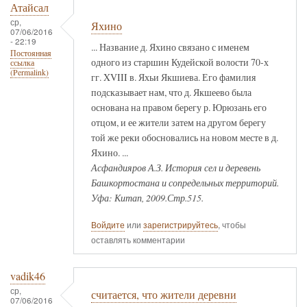
Атайсал
ср,
Яхино
07/06/2016
- 22:19
... Название д. Яхино связано с именем
Постоянная
одного из старшин Кудейской волости 70-х
ссылка
(Permalink)
гг. XVIII в. Яхьи Якшиева. Его фамилия
подсказывает нам, что д. Якшеево была
основана на правом берегу р. Юрюзань его
отцом, и ее жители затем на другом берегу
той же реки обосновались на новом месте в д.
Яхино. ...
Асфандияров А.З. История сел и деревень
Башкортостана и сопредельных территорий.
Уфа: Китап, 2009.Стр.515.
Войдите
или
зарегистрируйтесь
, чтобы
оставлять комментарии
vadik46
ср,
считается, что жители деревни
07/06/2016