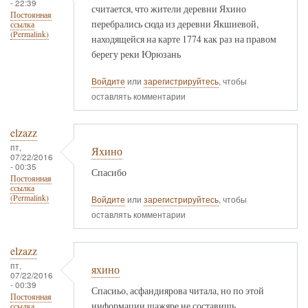
- 22:39
считается, что жители деревни Яхино
Постоянная
перебрались сюда из деревни Якшиевой,
ссылка
(Permalink)
находящейся на карте 1774 как раз на правом
берегу реки Юрюзань
Войдите
или
зарегистрируйтесь
, чтобы
оставлять комментарии
elzazz
пт,
Яхино
07/22/2016
- 00:35
Спасибо
Постоянная
ссылка
(Permalink)
Войдите
или
зарегистрируйтесь
, чтобы
оставлять комментарии
elzazz
пт,
яхино
07/22/2016
- 00:39
Спасиьо, асфандиярова читала, но по этой
Постоянная
информации шажяре не составишь
ссылка