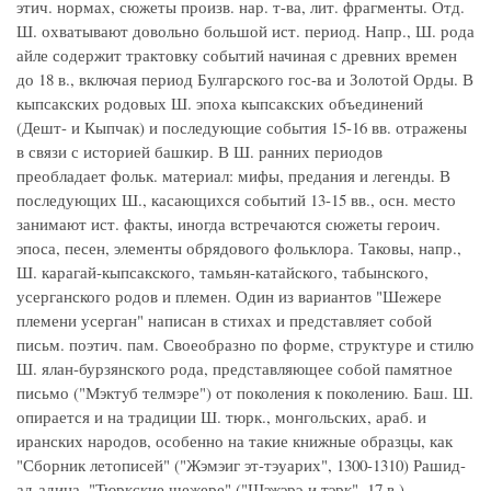
этич. нормах, сюжеты произв. нар. т-ва, лит. фрагменты. Отд.
Ш. охватывают довольно большой ист. период. Напр., Ш. рода
айле содержит трактовку событий начиная с древних времен
до 18 в., включая период Булгарского гос-ва и Золотой Орды. В
кыпсакских родовых Ш. эпоха кыпсакских объединений
(Дешт- и Кыпчак) и последующие события 15-16 вв. отражены
в связи с историей башкир. В Ш. ранних периодов
преобладает фольк. материал: мифы, предания и легенды. В
последующих Ш., касающихся событий 13-15 вв., осн. место
занимают ист. факты, иногда встречаются сюжеты героич.
эпоса, песен, элементы обрядового фольклора. Таковы, напр.,
Ш. карагай-кыпсакского, тамьян-катайского, табынского,
усерганского родов и племен. Один из вариантов "Шежере
племени усерган" написан в стихах и представляет собой
письм. поэтич. пам. Своеобразно по форме, структуре и стилю
Ш. ялан-бурзянского рода, представляющее собой памятное
письмо ("Мэктyб телмэре") от поколения к поколению. Баш. Ш.
опирается и на традиции Ш. тюрк., монгольских, араб. и
иранских народов, особенно на такие книжные образцы, как
"Сборник летописей" ("Жэмэиг эт-тэуарих", 1300-1310) Рашид-
ад-адина, "Тюркские шежере" ("Шэжэрэ-и тэрк", 17 в.)