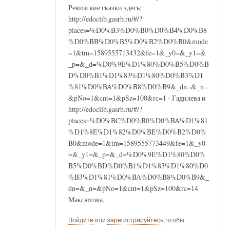
Ревизские сказки здесь:
http://edoclib.gasrb.ru/#/?
places=%D0%B3%D0%B0%D0%B4%D0%B8
%D0%BB%D0%B5%D0%B2%D0%B0&mode
=1&tm=1589555713432&fe=1&_y0=&_y1=&
_p=&_d=%D0%9E%D1%80%D0%B5%D0%B
D%D0%B1%D1%83%D1%80%D0%B3%D1
%81%D0%BA%D0%B8%D0%B9&_dn=&_n=
&pNo=1&cnt=1&pSz=100&rc=1 - Гадилева и
http://edoclib.gasrb.ru/#/?
places=%D0%BC%D0%B0%D0%BA%D1%81
%D1%8E%D1%82%D0%BE%D0%B2%D0%
B0&mode=1&tm=1589555773449&fe=1&_y0
=&_y1=&_p=&_d=%D0%9E%D1%80%D0%
B5%D0%BD%D0%B1%D1%83%D1%80%D0
%B3%D1%81%D0%BA%D0%B8%D0%B9&_
dn=&_n=&pNo=1&cnt=1&pSz=100&rc=14
Максютова.
Войдите
или
зарегистрируйтесь
, чтобы