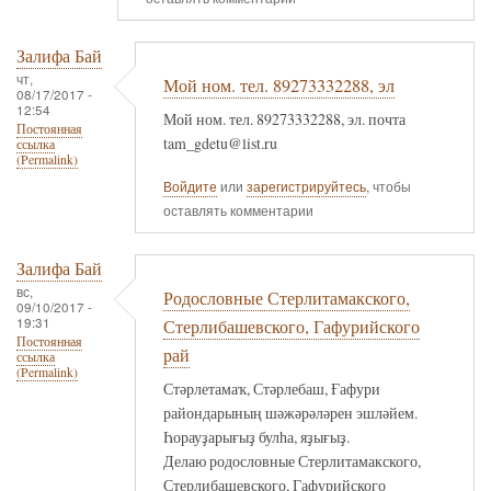
Залифа Бай
чт,
Мой ном. тел. 89273332288, эл
08/17/2017 -
12:54
Мой ном. тел. 89273332288, эл. почта
Постоянная
tam_gdetu@list.ru
ссылка
(Permalink)
Войдите
или
зарегистрируйтесь
, чтобы
оставлять комментарии
Залифа Бай
вс,
Родословные Стерлитамакского,
09/10/2017 -
19:31
Стерлибашевского, Гафурийского
Постоянная
рай
ссылка
(Permalink)
Стәрлетамаҡ, Стәрлебаш, Ғафури
райондарының шәжәрәләрен эшләйем.
Һорауҙарығыҙ булһа, яҙығыҙ.
Делаю родословные Стерлитамакского,
Стерлибашевского, Гафурийского