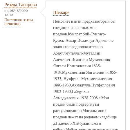
Резеда Тагирова
пт, 05/15/2020 -
Шежаре
15:18
Постоянная ссылка
Помогите найти предка,который бы
(Permalink)
соединил известных мне
предков.Кунграт бий-Тунгаур-
Кусюк-Аскар-Исламгул-Адиль--не
знаю кто,предположительно
Абдуллмуталлап-Муталлап
Аделевич-Исангали Муталлапов-
Янгали Исангалеевич 1835-
1919,Мухаметгали Янгалеевич-1855-
1933,-Нутфулла Мухаметгалеевич
1880-1930,Ахмадулла Нутфуллович
1902-1930,Габдулхак
Ахмадуллович-1928-2008 г.Мои
предки были подвергнуты
раскулачиванию.Могилы моих
предков лежат на родовом кладбище
д.Гаделево,Хайбуллинского
района.Найти данные не могу,так как