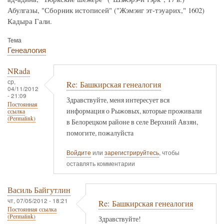
Абулгазы, "Сборник истописей" ("Жэмэиг эт-тэуарих," 1602)
Кадыра Гали.
Тема
Генеалогия
NRada
ср,
Re: Башкирская генеалогия
04/11/2012
- 21:09
Здравствуйте, меня интересует вся
Постоянная
информация о Рыжовых, которые проживали
ссылка
(Permalink)
в Белорецком районе в селе Верхний Авзян,
помогите, пожалуйста
Войдите
или
зарегистрируйтесь
, чтобы
оставлять комментарии
Василь Байгутлин
чт, 07/05/2012 - 18:21
Re: Башкирская генеалогия
Постоянная ссылка
(Permalink)
Здравствуйте!