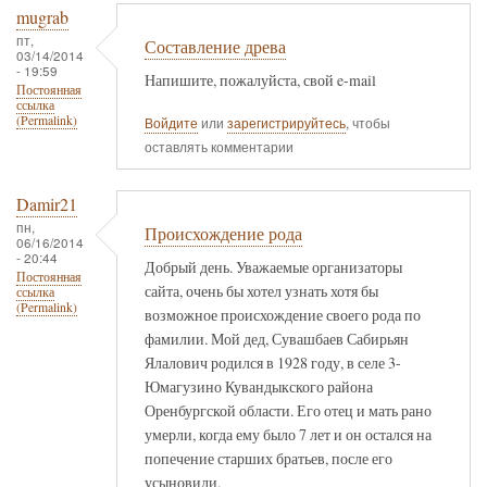
mugrab
пт,
Составление древа
03/14/2014
- 19:59
Напишите, пожалуйста, свой e-mail
Постоянная
ссылка
(Permalink)
Войдите
или
зарегистрируйтесь
, чтобы
оставлять комментарии
Damir21
пн,
Происхождение рода
06/16/2014
- 20:44
Добрый день. Уважаемые организаторы
Постоянная
сайта, очень бы хотел узнать хотя бы
ссылка
(Permalink)
возможное происхождение своего рода по
фамилии. Мой дед, Сувашбаев Сабирьян
Ялалович родился в 1928 году, в селе 3-
Юмагузино Кувандыкского района
Оренбургской области. Его отец и мать рано
умерли, когда ему было 7 лет и он остался на
попечение старших братьев, после его
усыновили.