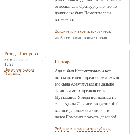
относились к Оренбургу ,но что-то
должно же быть.Помогите,если
возможно.
Войдите
или
зарегистрируйтесь
,
чтобы оставлять комментарии
Резеда Тагирова
пт, 05/15/2020 -
Шежаре
15:28
Постоянная ссылка
Адиль был Исламгуловым,а вот
(Permalink)
потом по имени предположительно
его сына Абдулмуталлапа дальше
фамилия моих предков стала
Муталлапов.У меня нет данных на
сына Адиля Исламгулова,который бы
все мои данные соединил бы в
целое.Помогите,пож-ста ,спасибо!
Войдите
или
зарегистрируйтесь
,