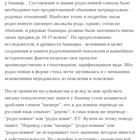
у башкир... Составление и знание родословной сначала было
необходимостью продиктованной обычаями патриархально -
родовых отношений. Наиболее точно и подробно знали
родословную (шежере) аксакалы рода, однако, согласно
обычаям, и рядовые башкиры должны были запоминать имена
своих предков до 10-15 колена". По предположению
исследователя, в древности башкиры - кочевники в целях
сохранения в памяти родоплеменной генеалогии и важнейших
исторических фактов излагали свое прошлое
преимущественно в стихотворном, зарифмованном виде. Ибо
родословная в форме стиха легче заучивалась и с меньшими
искажениями передавалась из поколения в поколение.
После принятия мусульманства и вслед за ним арабского
письма генеалогические записи у башкир стали называться
арабским словом "шежере", что в дословном переводе на
русский язык означает "дерево", в смысловом же переводе -
"родословное" или "родословие". Р.Г. Кузеев по этому поводу
пишет: "Перевод слова "шежере" "родословным" или
"родословием" не исчерпывает того значения, которое имеется
в действительности. Не случайно в историко - краеведческой