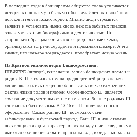
В последние годы в башкирском обществе снова усиливается
интерес к прошлому и былым событиям. Идет активный поиск
истоков и генетических корней. Многие люди стремятся
выявить и установить имена своих некогда забытых предков,
ознакомиться с их биографиями и деятельностью. По
старинным образцам составляются родословные схемы,
организуются встречи сородичей и праздники шежере. А это
значит, что шежере возраждается, приобретает новую жизнь.
Из Краткой энциклопедии Башкортостана:
ШЕЖЕРЕ
(шэжэрэ), генеалогич. запись башкирских племен и
родов. В Ш. вносились имена предводителей родов по муж.
линии, включались сведения об ист. событиях, о важнейших
фактах жизни родов и племен. Особенностью Ш. является
сочетание документальности с вымыслом. Знание родовых Ш.
считалось обязательным. В 15-16 вв. Ш. получили письм.
оформление. Самые ранние Ш., возможно, были
зафиксированы в булгарский период. Баш. Ш. в изв. степени
носят энциклопедич. характер: в них наряду с ист. сведениями
имеются сообщения о быте, нравах народа, юрид. и морально-