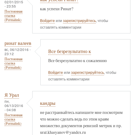
02/01/2015
- 23:55
как успехи Ринат?
Постоянная
ссылка
(Permalink)
Войдите
или
зарегистрируйтесь
, чтобы
оставлять комментарии
ринат валеев
вс, 06/12/2016 -
Все безрезультатно к
23:12
Постоянная
Все безрезультатно к сожалению
ссылка
(Permalink)
Войдите
или
зарегистрируйтесь
, чтобы
оставлять комментарии
Я Урал
пн,
кандры
06/13/2016
- 04:08
не расстраивайтесь напишите мне посмотрим
Постоянная
что можно сделать ведь по этим краям
ссылка
(Permalink)
множество документов ревизий метрик и пр.
ural.khasyanov@yandex.ru