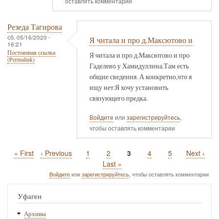
оставлять комментарии
Резеда Тагирова
сб, 05/16/2020 -
Я читала и про д.Максютово и
16:21
Постоянная ссылка
Я читала и про д.Максютово и про
(Permalink)
Гаделево у Хамидуллина.Там есть
общие сведения. А конкретно,что я
ищу нет.Я хочу установить
связующего предка.
Войдите
или
зарегистрируйтесь
,
чтобы оставлять комментарии
Первая
« First
Предыдущая
‹ Previous
Page
1
Page
2
Текущая
3
Page
4
Page
5
Следующ
Next ›
Нумерация
страница
страница
страница
страница
Последняя
Last »
страниц
страница
Войдите
или
зарегистрируйтесь
, чтобы оставлять комментарии
Уфаген
Архивы