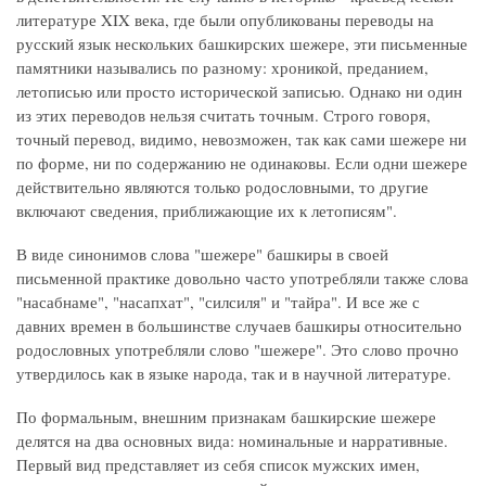
литературе XIX века, где были опубликованы переводы на
русский язык нескольких башкирских шежере, эти письменные
памятники назывались по разному: хроникой, преданием,
летописью или просто исторической записью. Однако ни один
из этих переводов нельзя считать точным. Строго говоря,
точный перевод, видимо, невозможен, так как сами шежере ни
по форме, ни по содержанию не одинаковы. Если одни шежере
действительно являются только родословными, то другие
включают сведения, приближающие их к летописям".
В виде синонимов слова "шежере" башкиры в своей
письменной практике довольно часто употребляли также слова
"насабнаме", "насапхат", "силсиля" и "тайра". И все же с
давних времен в большинстве случаев башкиры относительно
родословных употребляли слово "шежере". Это слово прочно
утвердилось как в языке народа, так и в научной литературе.
По формальным, внешним признакам башкирские шежере
делятся на два основных вида: номинальные и нарративные.
Первый вид представляет из себя список мужских имен,