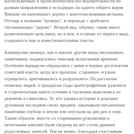
расположенных в хронологической последовательности по
разным направлениям и исходящих из одного общего корня.
Внешне он напоминает дерево с многочисленными ветками.
Отсюда и название "шежере", в переводе с арабского
обозначающее "дерево". Второй вид, обычно, также имеет
разветвленную цепь имен, но в нем, в отличие от первого вида,
содержатся еще и повествовательные тексты.
Башкирские шежере, как и многие другие виды письменных
памятников, подвергались тяжелым испытаниям времени.
Особенно варварски обращались с ними в первые десятилетия
советской власти, когда все прошлое, старинное огульно
отрицалось, критиковалось и разрушалось. По рассказам
пожилых людей, в тридцатые годы арабографичные рукописи
и старопечатные книги сотнями и тысячами вывозились из
деревень и сжигались. Те, кто уважал историю и дорожил
духовным наследием своих предков, закапывали письменные
памятники глубоко в землю или опускали на дно рек и озер.
Таким образом, вместе со старинными рукописями и
печатными книгами были сведены на нет сотни древних
родословных записей. Тем не менее, благодаря счастливым