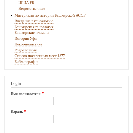
ЦГИА РБ
Ведомственные
Материалы по истории Башкирской АССР
Введение в генеалогию
Башкирская генеалогия
Башкирские племена
История Уфы
Некрополистика
Родословные
Список поселенных мест 1877
Библиография
Login
Имя пользователя
Пароль