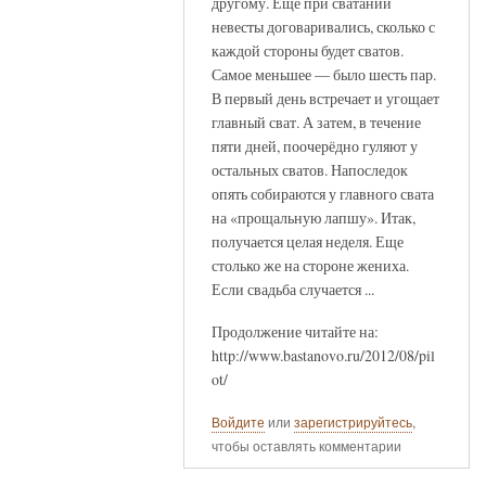
другому. Ещё при сватании
невесты договаривались, сколько с
каждой стороны будет сватов.
Самое меньшее — было шесть пар.
В первый день встречает и угощает
главный сват. А затем, в течение
пяти дней, поочерёдно гуляют у
остальных сватов. Напоследок
опять собираются у главного свата
на «прощальную лапшу». Итак,
получается целая неделя. Еще
столько же на стороне жениха.
Если свадьба случается ...
Продолжение читайте на:
http://www.bastanovo.ru/2012/08/pil
ot/
Войдите
или
зарегистрируйтесь
,
чтобы оставлять комментарии