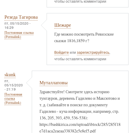
чтобы оставлять комментарии
Резеда Тагирова
пт, 05/15/2020 -
Шежаре
16:29
Постоянная ссылка
Где можно посмотреть Ревизские
(Permalink)
сказки 1816,1859 г?
Войдите
или
зарегистрируйтесь
,
чтобы оставлять комментарии
skunk
пт,
Муталлаповы
05/15/2020
- 21:19
Здравствуйте! Смотрите здесь историю
Постоянная
тунгауров, деревень Гадилево и Максютово и
ссылка
(Permalink)
т. д. (забивайте в поиске по документу
Гадилево - куча информации, например, стр.
136, 205, 393, 459, 536-538):
https://bashkirica.com/upload/iblock/285/285f18
e7d1aca2eaeaa338382e5e8ef5.pdf