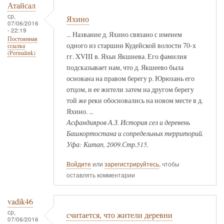
Атайсал
ср,
Яхино
07/06/2016
- 22:19
... Название д. Яхино связано с именем
Постоянная
одного из старшин Кудейской волости 70-х
ссылка
(Permalink)
гг. XVIII в. Яхьи Якшиева. Его фамилия
подсказывает нам, что д. Якшеево была
основана на правом берегу р. Юрюзань его
отцом, и ее жители затем на другом берегу
той же реки обосновались на новом месте в д.
Яхино. ...
Асфандияров А.З. История сел и деревень
Башкортостана и сопредельных территорий.
Уфа: Китап, 2009.Стр.515.
Войдите
или
зарегистрируйтесь
, чтобы
оставлять комментарии
vadik46
ср,
считается, что жители деревни
07/06/2016