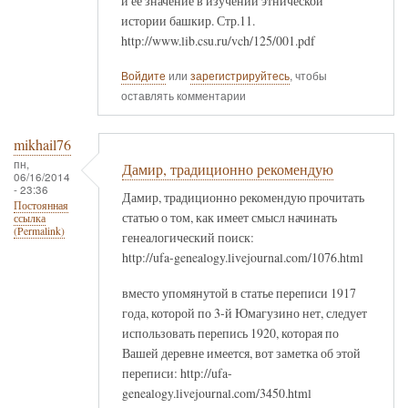
и ее значение в изучении этнической
истории башкир. Стр.11.
http://www.lib.csu.ru/vch/125/001.pdf
Войдите
или
зарегистрируйтесь
, чтобы
оставлять комментарии
mikhail76
пн,
Дамир, традиционно рекомендую
06/16/2014
- 23:36
Дамир, традиционно рекомендую прочитать
Постоянная
статью о том, как имеет смысл начинать
ссылка
(Permalink)
генеалогический поиск:
http://ufa-genealogy.livejournal.com/1076.html
вместо упомянутой в статье переписи 1917
года, которой по 3-й Юмагузино нет, следует
использовать перепись 1920, которая по
Вашей деревне имеется, вот заметка об этой
переписи: http://ufa-
genealogy.livejournal.com/3450.html