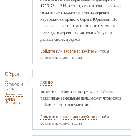
1775-78 гг.? Известно, что жители переехали
сюда после сожжения родных деревень
карателями с правого берега Юрюзани. По
шажяре известны имена только с момента
переезда в деревню, а хотелось бы узнать
дальше своих предков
Войдите
или
зарегистрируйтесь
, чтобы
оставлять комментарии
Я Урал
ср,
яхино
07/06/2016
- 21:47
можете в архиве посмотреть ф.и-172 оп.1
Постоянная
различные земельные дела, может чтонибудь
ссылка
(Permalink)
найдете в этих документах.
Войдите
или
зарегистрируйтесь
, чтобы
оставлять комментарии