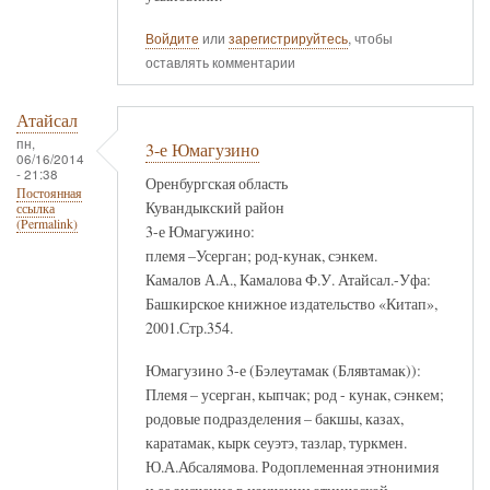
Войдите
или
зарегистрируйтесь
, чтобы
оставлять комментарии
Атайсал
пн,
3-е Юмагузино
06/16/2014
- 21:38
Оренбургская область
Постоянная
Кувандыкский район
ссылка
(Permalink)
3-е Юмагужино:
племя –Усерган; род-кунак, сэнкем.
Камалов А.А., Камалова Ф.У. Атайсал.-Уфа:
Башкирское книжное издательство «Китап»,
2001.Стр.354.
Юмагузино 3-е (Бэлеутамак (Блявтамак)):
Племя – усерган, кыпчак; род - кунак, сэнкем;
родовые подразделения – бакшы, казах,
каратамак, кырк сеуэтэ, тазлар, туркмен.
Ю.А.Абсалямова. Родоплеменная этнонимия