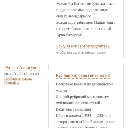
Могли бы Вы что-нибудь сказать о
предполагаемых родственных
связях легендарного
вождя кара-табынцев Майки-бия ,
с героем башкирских восстаний
Арка-батыром?
Войдите
или
зарегистрируйтесь
,
чтобы оставлять комментарии
Руслан Атнагулов
ср, 10/10/2012 - 23:34
Re: Башкирская генеалогия
Постоянная ссылка
(Permalink)
Несколько картин из деревенской
жизни
Данной рубрикой мы начинаем
публикацию цикла статей
Вахитова Гарифьяна
Ибрагимовича (1933 — 2004 гг.) —
автора книги «Село Биктимирово.
Очерки о Малой Родине», всю