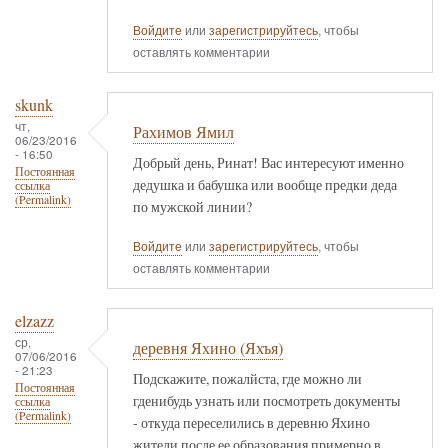
Войдите
или
зарегистрируйтесь
, чтобы
оставлять комментарии
skunk
чт,
Рахимов Ямил
06/23/2016
- 16:50
Добрый день, Ринат! Вас интересуют именно
Постоянная
дедушка и бабушка или вообще предки деда
ссылка
(Permalink)
по мужской линии?
Войдите
или
зарегистрируйтесь
, чтобы
оставлять комментарии
elzazz
ср,
деревня Яхино (Яхъя)
07/06/2016
- 21:23
Подскажите, пожалйста, где можно ли
Постоянная
гденибудь узнать или посмотреть документы
ссылка
(Permalink)
- откуда переселились в деревню Яхино
жители после ее образования примерно в