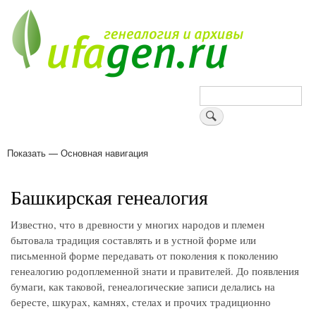
Перейти
к
основному
содержанию
Поиск
Показать — Основная навигация
Основная
навигация
Деревни
Форум
Поиск земляков
Татарские имена
Блоги
Войти
Поддержи Уфаген!
Башкирская генеалогия
Известно, что в древности у многих народов и племен
бытовала традиция составлять и в устной форме или
письменной форме передавать от поколения к поколению
генеалогию родоплеменной знати и правителей. До появления
бумаги, как таковой, генеалогические записи делались на
бересте, шкурах, камнях, стелах и прочих традиционно