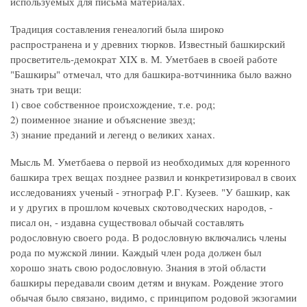
используемых для письма материалах.
Традиция составления генеалогий была широко
распространена и у древних тюрков. Известный башкирский
просветитель-демократ XIX в. М. Уметбаев в своей работе
"Башкиры" отмечал, что для башкира-вотчинника было важно
знать три вещи:
1) свое собственное происхождение, т.е. род;
2) поименное знание и объяснение звезд;
3) знание преданий и легенд о великих ханах.
Мысль М. Уметбаева о первой из необходимых для коренного
башкира трех вещах позднее развил и конкретизировал в своих
исследованиях ученый - этнограф Р.Г. Кузеев. "У башкир, как
и у других в прошлом кочевых скотоводческих народов, -
писал он, - издавна существовал обычай составлять
родословную своего рода. В родословную включались члены
рода по мужской линии. Каждый член рода должен был
хорошо знать свою родословную. Знания в этой области
башкиры передавали своим детям и внукам. Рождение этого
обычая было связано, видимо, с принципом родовой экзогамии