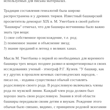
используемых для письма материалах.
Традиция составления генеалогий была широко
распространена и у древних тюрков. Известный башкирский
просветитель-демократ XIX в. М. Уметбаев в своей работе
"Башкиры" отмечал, что для башкира-вотчинника было важно
знать три вещи:
1) свое собственное происхождение, т.е. род;
2) поименное знание и объяснение звезд;
3) знание преданий и легенд о великих ханах.
Мысль М. Уметбаева о первой из необходимых для коренного
башкира трех вещах позднее развил и конкретизировал в своих
исследованиях ученый - этнограф Р.Г. Кузеев. "У башкир, как
и у других в прошлом кочевых скотоводческих народов, -
писал он, - издавна существовал обычай составлять
родословную своего рода. В родословную включались члены
рода по мужской линии. Каждый член рода должен был
хорошо знать свою родословную. Знания в этой области
башкиры передавали своим детям и внукам. Рождение этого
обычая было связано, видимо, с принципом родовой экзогамии