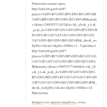
Ревизские сказки здесь:
http://edoclib.gasrb.ru/#/?
places=%D0%B3%D0%B0%D0%B4%D0%B8
%D0%BB%D0%B5%D0%B2%D0%B0&mode
=1&tm=1589555713432&fe=1&_y0=&_y1=&
_p=&_d=%D0%9E%D1%80%D0%B5%D0%B
D%D0%B1%D1%83%D1%80%D0%B3%D1
%81%D0%BA%D0%B8%D0%B9&_dn=&_n=
&pNo=1&cnt=1&pSz=100&rc=1 - Гадилева и
http://edoclib.gasrb.ru/#/?
places=%D0%BC%D0%B0%D0%BA%D1%81
%D1%8E%D1%82%D0%BE%D0%B2%D0%
B0&mode=1&tm=1589555773449&fe=1&_y0
=&_y1=&_p=&_d=%D0%9E%D1%80%D0%
B5%D0%BD%D0%B1%D1%83%D1%80%D0
%B3%D1%81%D0%BA%D0%B8%D0%B9&_
dn=&_n=&pNo=1&cnt=1&pSz=100&rc=14
Максютова.
Войдите
или
зарегистрируйтесь
, чтобы