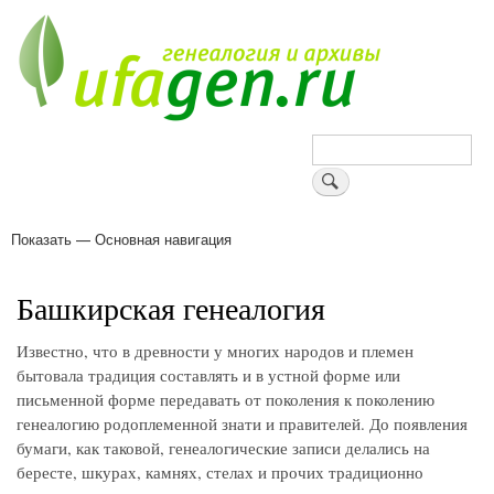
Перейти
к
основному
содержанию
Поиск
Показать — Основная навигация
Основная
навигация
Деревни
Форум
Поиск земляков
Татарские имена
Блоги
Войти
Поддержи Уфаген!
Башкирская генеалогия
Известно, что в древности у многих народов и племен
бытовала традиция составлять и в устной форме или
письменной форме передавать от поколения к поколению
генеалогию родоплеменной знати и правителей. До появления
бумаги, как таковой, генеалогические записи делались на
бересте, шкурах, камнях, стелах и прочих традиционно