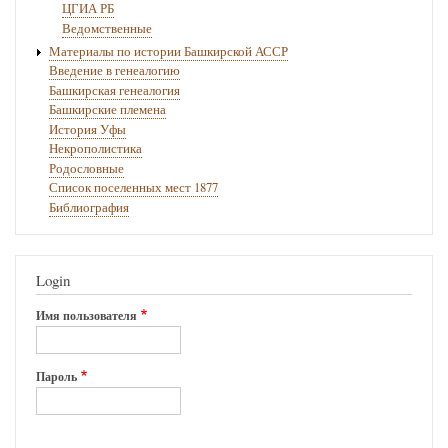
ЦГИА РБ
Ведомственные
Материалы по истории Башкирской АССР
Введение в генеалогию
Башкирская генеалогия
Башкирские племена
История Уфы
Некрополистика
Родословные
Список поселенных мест 1877
Библиография
Login
Имя пользователя
Пароль