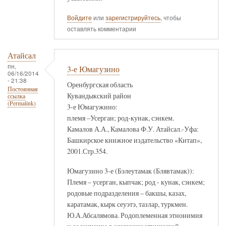
Войдите
или
зарегистрируйтесь
, чтобы
оставлять комментарии
Атайсал
пн,
3-е Юмагузино
06/16/2014
- 21:38
Оренбургская область
Постоянная
Кувандыкский район
ссылка
(Permalink)
3-е Юмагужино:
племя –Усерган; род-кунак, сэнкем.
Камалов А.А., Камалова Ф.У. Атайсал.-Уфа:
Башкирское книжное издательство «Китап»,
2001.Стр.354.
Юмагузино 3-е (Бэлеутамак (Блявтамак)):
Племя – усерган, кыпчак; род - кунак, сэнкем;
родовые подразделения – бакшы, казах,
каратамак, кырк сеуэтэ, тазлар, туркмен.
Ю.А.Абсалямова. Родоплеменная этнонимия