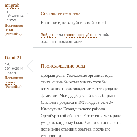
mugrab
пт,
Составление древа
03/14/2014
- 19:59
Напишите, пожалуйста, свой e-mail
Постоянная
ссылка
(Permalink)
Войдите
или
зарегистрируйтесь
, чтобы
оставлять комментарии
Damir21
пн,
Происхождение рода
06/16/2014
- 20:44
Добрый день. Уважаемые организаторы
Постоянная
сайта, очень бы хотел узнать хотя бы
ссылка
(Permalink)
возможное происхождение своего рода по
фамилии. Мой дед, Сувашбаев Сабирьян
Ялалович родился в 1928 году, в селе 3-
Юмагузино Кувандыкского района
Оренбургской области. Его отец и мать рано
умерли, когда ему было 7 лет и он остался на
попечение старших братьев, после его
усыновили.