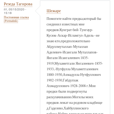
Резеда Тагирова
пт, 05/15/2020 -
Шежаре
15:18
Постоянная ссылка
Помогите найти предка,который бы
(Permalink)
соединил известных мне
предков.Кунграт бий-Тунгаур-
Кусюк-Аскар-Исламгул-Адиль--не
знаю кто,предположительно
Абдуллмуталлап-Муталлап
Аделевич-Исангали Муталлапов-
Янгали Исангалеевич 1835-
1919,Мухаметгали Янгалеевич-1855-
1933,-Нутфулла Мухаметгалеевич
1880-1930,Ахмадулла Нутфуллович
1902-1930,Габдулхак
Ахмадуллович-1928-2008 г.Мои
предки были подвергнуты
раскулачиванию.Могилы моих
предков лежат на родовом кладбище
д.Гаделево,Хайбуллинского
района.Найти данные не могу,так как