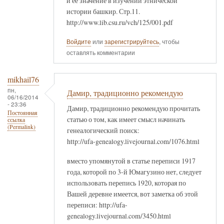
и ее значение в изучении этнической
истории башкир. Стр.11.
http://www.lib.csu.ru/vch/125/001.pdf
Войдите
или
зарегистрируйтесь
, чтобы
оставлять комментарии
mikhail76
пн,
Дамир, традиционно рекомендую
06/16/2014
- 23:36
Дамир, традиционно рекомендую прочитать
Постоянная
статью о том, как имеет смысл начинать
ссылка
(Permalink)
генеалогический поиск:
http://ufa-genealogy.livejournal.com/1076.html
вместо упомянутой в статье переписи 1917
года, которой по 3-й Юмагузино нет, следует
использовать перепись 1920, которая по
Вашей деревне имеется, вот заметка об этой
переписи: http://ufa-
genealogy.livejournal.com/3450.html