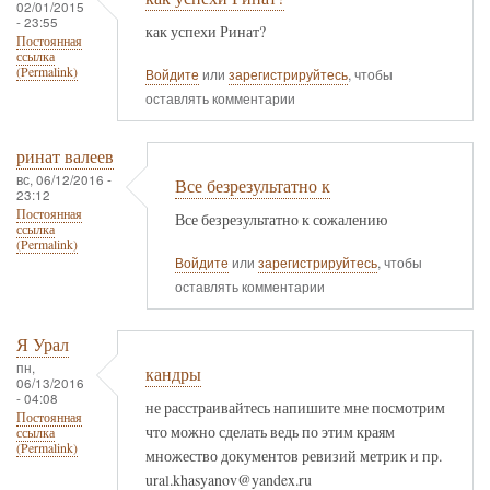
02/01/2015
- 23:55
как успехи Ринат?
Постоянная
ссылка
(Permalink)
Войдите
или
зарегистрируйтесь
, чтобы
оставлять комментарии
ринат валеев
вс, 06/12/2016 -
Все безрезультатно к
23:12
Постоянная
Все безрезультатно к сожалению
ссылка
(Permalink)
Войдите
или
зарегистрируйтесь
, чтобы
оставлять комментарии
Я Урал
пн,
кандры
06/13/2016
- 04:08
не расстраивайтесь напишите мне посмотрим
Постоянная
что можно сделать ведь по этим краям
ссылка
(Permalink)
множество документов ревизий метрик и пр.
ural.khasyanov@yandex.ru