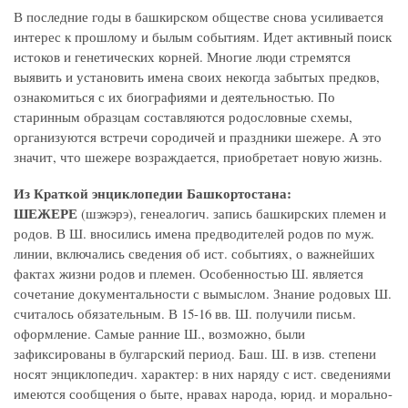
В последние годы в башкирском обществе снова усиливается
интерес к прошлому и былым событиям. Идет активный поиск
истоков и генетических корней. Многие люди стремятся
выявить и установить имена своих некогда забытых предков,
ознакомиться с их биографиями и деятельностью. По
старинным образцам составляются родословные схемы,
организуются встречи сородичей и праздники шежере. А это
значит, что шежере возраждается, приобретает новую жизнь.
Из Краткой энциклопедии Башкортостана:
ШЕЖЕРЕ
(шэжэрэ), генеалогич. запись башкирских племен и
родов. В Ш. вносились имена предводителей родов по муж.
линии, включались сведения об ист. событиях, о важнейших
фактах жизни родов и племен. Особенностью Ш. является
сочетание документальности с вымыслом. Знание родовых Ш.
считалось обязательным. В 15-16 вв. Ш. получили письм.
оформление. Самые ранние Ш., возможно, были
зафиксированы в булгарский период. Баш. Ш. в изв. степени
носят энциклопедич. характер: в них наряду с ист. сведениями
имеются сообщения о быте, нравах народа, юрид. и морально-