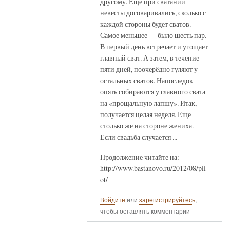
другому. Ещё при сватании
невесты договаривались, сколько с
каждой стороны будет сватов.
Самое меньшее — было шесть пар.
В первый день встречает и угощает
главный сват. А затем, в течение
пяти дней, поочерёдно гуляют у
остальных сватов. Напоследок
опять собираются у главного свата
на «прощальную лапшу». Итак,
получается целая неделя. Еще
столько же на стороне жениха.
Если свадьба случается ...
Продолжение читайте на:
http://www.bastanovo.ru/2012/08/pil
ot/
Войдите
или
зарегистрируйтесь
,
чтобы оставлять комментарии