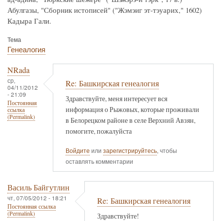
Абулгазы, "Сборник истописей" ("Жэмэиг эт-тэуарих," 1602)
Кадыра Гали.
Тема
Генеалогия
NRada
ср,
Re: Башкирская генеалогия
04/11/2012
- 21:09
Здравствуйте, меня интересует вся
Постоянная
информация о Рыжовых, которые проживали
ссылка
(Permalink)
в Белорецком районе в селе Верхний Авзян,
помогите, пожалуйста
Войдите
или
зарегистрируйтесь
, чтобы
оставлять комментарии
Василь Байгутлин
чт, 07/05/2012 - 18:21
Re: Башкирская генеалогия
Постоянная ссылка
(Permalink)
Здравствуйте!