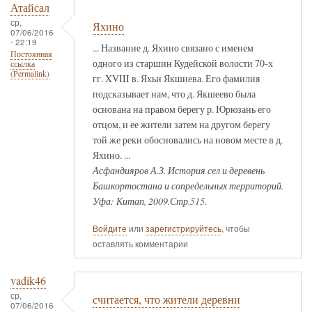
Атайсал
ср,
Яхино
07/06/2016
- 22:19
... Название д. Яхино связано с именем
Постоянная
одного из старшин Кудейской волости 70-х
ссылка
(Permalink)
гг. XVIII в. Яхьи Якшиева. Его фамилия
подсказывает нам, что д. Якшеево была
основана на правом берегу р. Юрюзань его
отцом, и ее жители затем на другом берегу
той же реки обосновались на новом месте в д.
Яхино. ...
Асфандияров А.З. История сел и деревень
Башкортостана и сопредельных территорий.
Уфа: Китап, 2009.Стр.515.
Войдите
или
зарегистрируйтесь
, чтобы
оставлять комментарии
vadik46
ср,
считается, что жители деревни
07/06/2016