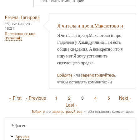
оставлять комментарии
Резеда Тагирова
сб, 05/16/2020 -
Я читала и про д.Максютово и
16:21
Постоянная ссылка
Я читала и про д.Максютово и про
(Permalink)
Гаделево у Хамидуллина.Там есть
общие сведения. А конкретно,что я
ищу нет.Я хочу установить
связующего предка.
Войдите
или
зарегистрируйтесь
,
чтобы оставлять комментарии
Первая
« First
Предыдущая
‹ Previous
Page
1
Page
2
Текущая
3
Page
4
Page
5
Следующ
Next ›
Нумерация
страница
страница
страница
страница
Последняя
Last »
страниц
страница
Войдите
или
зарегистрируйтесь
, чтобы оставлять комментарии
Уфаген
Архивы