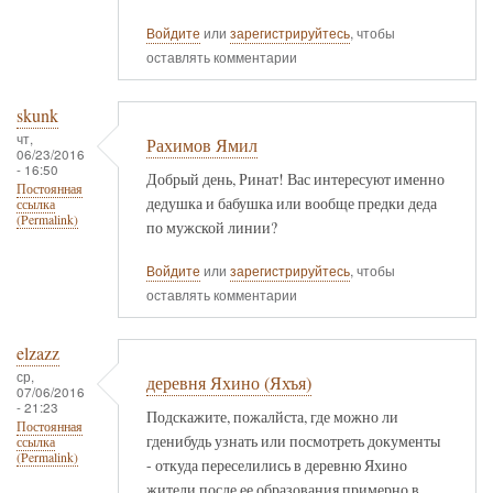
Войдите
или
зарегистрируйтесь
, чтобы
оставлять комментарии
skunk
чт,
Рахимов Ямил
06/23/2016
- 16:50
Добрый день, Ринат! Вас интересуют именно
Постоянная
дедушка и бабушка или вообще предки деда
ссылка
(Permalink)
по мужской линии?
Войдите
или
зарегистрируйтесь
, чтобы
оставлять комментарии
elzazz
ср,
деревня Яхино (Яхъя)
07/06/2016
- 21:23
Подскажите, пожалйста, где можно ли
Постоянная
гденибудь узнать или посмотреть документы
ссылка
(Permalink)
- откуда переселились в деревню Яхино
жители после ее образования примерно в