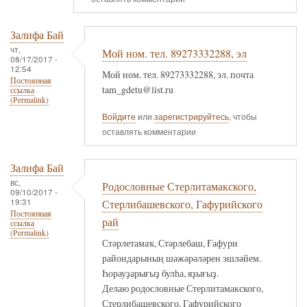
Залифа Бай
чт,
Мой ном. тел. 89273332288, эл
08/17/2017 -
12:54
Мой ном. тел. 89273332288, эл. почта
Постоянная
tam_gdetu@list.ru
ссылка
(Permalink)
Войдите
или
зарегистрируйтесь
, чтобы
оставлять комментарии
Залифа Бай
вс,
Родословные Стерлитамакского,
09/10/2017 -
19:31
Стерлибашевского, Гафурийского
Постоянная
рай
ссылка
(Permalink)
Стәрлетамаҡ, Стәрлебаш, Ғафури
райондарының шәжәрәләрен эшләйем.
Һорауҙарығыҙ булһа, яҙығыҙ.
Делаю родословные Стерлитамакского,
Стерлибашевского, Гафурийского