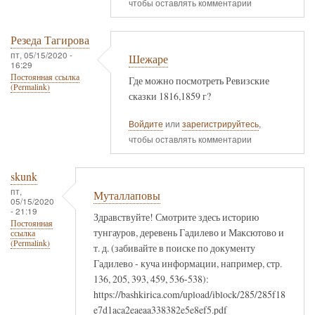
чтобы оставлять комментарии
Резеда Тагирова
пт, 05/15/2020 -
Шежаре
16:29
Постоянная ссылка
Где можно посмотреть Ревизские
(Permalink)
сказки 1816,1859 г?
Войдите
или
зарегистрируйтесь
,
чтобы оставлять комментарии
skunk
пт,
Муталлаповы
05/15/2020
- 21:19
Здравствуйте! Смотрите здесь историю
Постоянная
тунгауров, деревень Гадилево и Максютово и
ссылка
(Permalink)
т. д. (забивайте в поиске по документу
Гадилево - куча информации, например, стр.
136, 205, 393, 459, 536-538):
https://bashkirica.com/upload/iblock/285/285f18
e7d1aca2eaeaa338382e5e8ef5.pdf