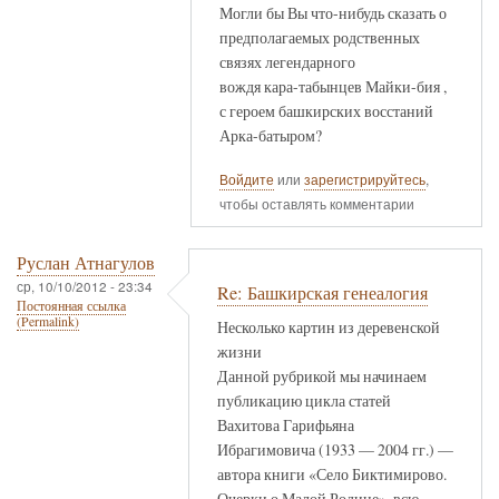
Могли бы Вы что-нибудь сказать о
предполагаемых родственных
связях легендарного
вождя кара-табынцев Майки-бия ,
с героем башкирских восстаний
Арка-батыром?
Войдите
или
зарегистрируйтесь
,
чтобы оставлять комментарии
Руслан Атнагулов
ср, 10/10/2012 - 23:34
Re: Башкирская генеалогия
Постоянная ссылка
(Permalink)
Несколько картин из деревенской
жизни
Данной рубрикой мы начинаем
публикацию цикла статей
Вахитова Гарифьяна
Ибрагимовича (1933 — 2004 гг.) —
автора книги «Село Биктимирово.
Очерки о Малой Родине», всю