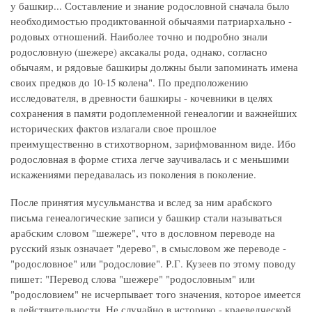
у башкир... Составление и знание родословной сначала было
необходимостью продиктованной обычаями патриархально -
родовых отношений. Наиболее точно и подробно знали
родословную (шежере) аксакалы рода, однако, согласно
обычаям, и рядовые башкиры должны были запоминать имена
своих предков до 10-15 колена". По предположению
исследователя, в древности башкиры - кочевники в целях
сохранения в памяти родоплеменной генеалогии и важнейших
исторических фактов излагали свое прошлое
преимущественно в стихотворном, зарифмованном виде. Ибо
родословная в форме стиха легче заучивалась и с меньшими
искажениями передавалась из поколения в поколение.
После принятия мусульманства и вслед за ним арабского
письма генеалогические записи у башкир стали называться
арабским словом "шежере", что в дословном переводе на
русский язык означает "дерево", в смысловом же переводе -
"родословное" или "родословие". Р.Г. Кузеев по этому поводу
пишет: "Перевод слова "шежере" "родословным" или
"родословием" не исчерпывает того значения, которое имеется
в действительности. Не случайно в историко - краеведческой