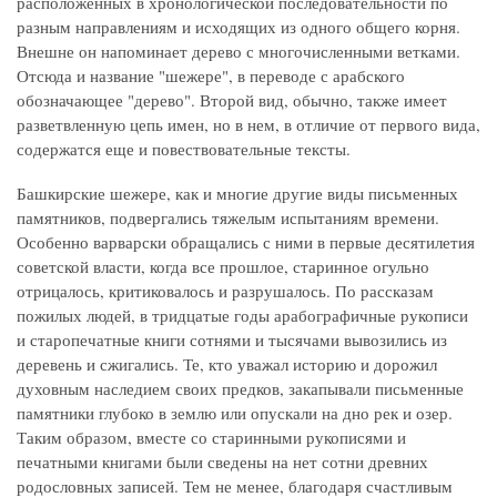
расположенных в хронологической последовательности по
разным направлениям и исходящих из одного общего корня.
Внешне он напоминает дерево с многочисленными ветками.
Отсюда и название "шежере", в переводе с арабского
обозначающее "дерево". Второй вид, обычно, также имеет
разветвленную цепь имен, но в нем, в отличие от первого вида,
содержатся еще и повествовательные тексты.
Башкирские шежере, как и многие другие виды письменных
памятников, подвергались тяжелым испытаниям времени.
Особенно варварски обращались с ними в первые десятилетия
советской власти, когда все прошлое, старинное огульно
отрицалось, критиковалось и разрушалось. По рассказам
пожилых людей, в тридцатые годы арабографичные рукописи
и старопечатные книги сотнями и тысячами вывозились из
деревень и сжигались. Те, кто уважал историю и дорожил
духовным наследием своих предков, закапывали письменные
памятники глубоко в землю или опускали на дно рек и озер.
Таким образом, вместе со старинными рукописями и
печатными книгами были сведены на нет сотни древних
родословных записей. Тем не менее, благодаря счастливым