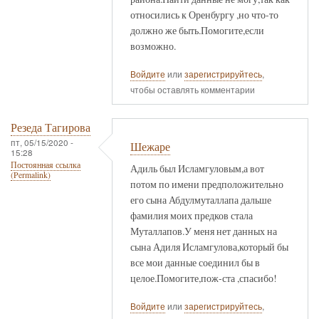
относились к Оренбургу ,но что-то
должно же быть.Помогите,если
возможно.
Войдите
или
зарегистрируйтесь
,
чтобы оставлять комментарии
Резеда Тагирова
пт, 05/15/2020 -
Шежаре
15:28
Постоянная ссылка
Адиль был Исламгуловым,а вот
(Permalink)
потом по имени предположительно
его сына Абдулмуталлапа дальше
фамилия моих предков стала
Муталлапов.У меня нет данных на
сына Адиля Исламгулова,который бы
все мои данные соединил бы в
целое.Помогите,пож-ста ,спасибо!
Войдите
или
зарегистрируйтесь
,