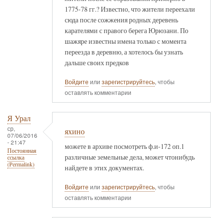
1775-78 гг.? Известно, что жители переехали
сюда после сожжения родных деревень
карателями с правого берега Юрюзани. По
шажяре известны имена только с момента
переезда в деревню, а хотелось бы узнать
дальше своих предков
Войдите
или
зарегистрируйтесь
, чтобы
оставлять комментарии
Я Урал
ср,
яхино
07/06/2016
- 21:47
можете в архиве посмотреть ф.и-172 оп.1
Постоянная
различные земельные дела, может чтонибудь
ссылка
(Permalink)
найдете в этих документах.
Войдите
или
зарегистрируйтесь
, чтобы
оставлять комментарии