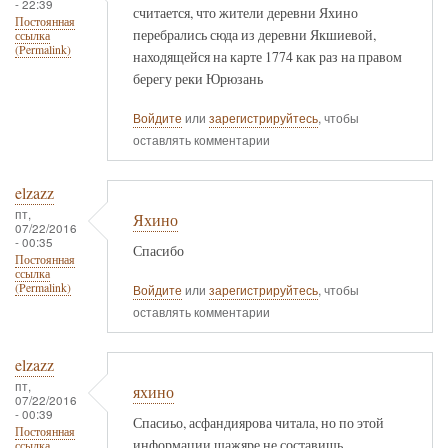
- 22:39
считается, что жители деревни Яхино
Постоянная
перебрались сюда из деревни Якшиевой,
ссылка
(Permalink)
находящейся на карте 1774 как раз на правом
берегу реки Юрюзань
Войдите
или
зарегистрируйтесь
, чтобы
оставлять комментарии
elzazz
пт,
Яхино
07/22/2016
- 00:35
Спасибо
Постоянная
ссылка
(Permalink)
Войдите
или
зарегистрируйтесь
, чтобы
оставлять комментарии
elzazz
пт,
яхино
07/22/2016
- 00:39
Спасиьо, асфандиярова читала, но по этой
Постоянная
информации шажяре не составишь
ссылка