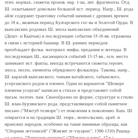
этич. нормах, сюжеты произв. нар. т-ва, лит. фрагменты. Отд.
Ш. охватывают довольно большой ист. период. Напр., Ш. рода
айле содержит трактовку событий начиная с древних времен
до 18 в., включая период Булгарского гос-ва и Золотой Орды. В
кыпсакских родовых Ш. эпоха кыпсакских объединений
(Дешт- и Кыпчак) и последующие события 15-16 вв. отражены
в связи с историей башкир. В Ш. ранних периодов
преобладает фольк. материал: мифы, предания и легенды. В
последующих Ш., касающихся событий 13-15 вв., осн. место
занимают ист. факты, иногда встречаются сюжеты героич.
эпоса, песен, элементы обрядового фольклора. Таковы, напр.,
Ш. карагай-кыпсакского, тамьян-катайского, табынского,
усерганского родов и племен. Один из вариантов "Шежере
племени усерган" написан в стихах и представляет собой
письм. поэтич. пам. Своеобразно по форме, структуре и стилю
Ш. ялан-бурзянского рода, представляющее собой памятное
письмо ("Мэктyб телмэре") от поколения к поколению. Баш. Ш.
опирается и на традиции Ш. тюрк., монгольских, араб. и
иранских народов, особенно на такие книжные образцы, как
"Сборник летописей" ("Жэмэиг эт-тэуарих", 1300-1310) Рашид-
ад-адина, "Тюркские шежере" ("Шэжэрэ-и тэрк", 17 в.)