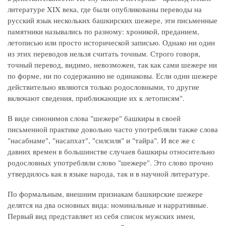
литературе XIX века, где были опубликованы переводы на
русский язык нескольких башкирских шежере, эти письменные
памятники назывались по разному: хроникой, преданием,
летописью или просто исторической записью. Однако ни один
из этих переводов нельзя считать точным. Строго говоря,
точный перевод, видимо, невозможен, так как сами шежере ни
по форме, ни по содержанию не одинаковы. Если одни шежере
действительно являются только родословными, то другие
включают сведения, приближающие их к летописям".
В виде синонимов слова "шежере" башкиры в своей
письменной практике довольно часто употребляли также слова
"насабнаме", "насапхат", "силсиля" и "тайра". И все же с
давних времен в большинстве случаев башкиры относительно
родословных употребляли слово "шежере". Это слово прочно
утвердилось как в языке народа, так и в научной литературе.
По формальным, внешним признакам башкирские шежере
делятся на два основных вида: номинальные и нарративные.
Первый вид представляет из себя список мужских имен,