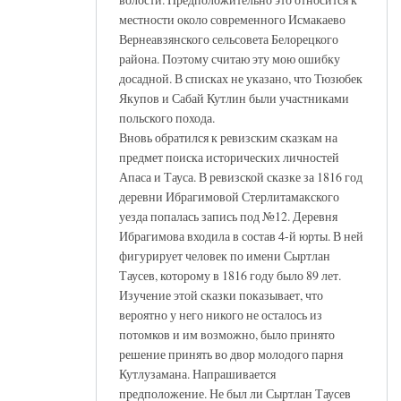
местности около современного Исмакаево
Вернеавзянского сельсовета Белорецкого
района. Поэтому считаю эту мою ошибку
досадной. В списках не указано, что Тюзюбек
Якупов и Сабай Кутлин были участниками
польского похода.
Вновь обратился к ревизским сказкам на
предмет поиска исторических личностей
Апаса и Тауса. В ревизской сказке за 1816 год
деревни Ибрагимовой Стерлитамакского
уезда попалась запись под №12. Деревня
Ибрагимова входила в состав 4-й юрты. В ней
фигурирует человек по имени Сыртлан
Таусев, которому в 1816 году было 89 лет.
Изучение этой сказки показывает, что
вероятно у него никого не осталось из
потомков и им возможно, было принято
решение принять во двор молодого парня
Кутлузамана. Напрашивается
предположение. Не был ли Сыртлан Таусев