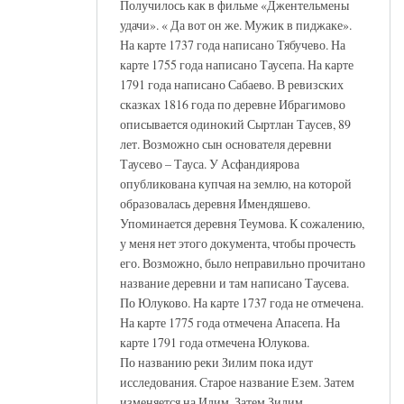
Получилось как в фильме «Джентельмены
удачи». « Да вот он же. Мужик в пиджаке».
На карте 1737 года написано Тябучево. На
карте 1755 года написано Таусепа. На карте
1791 года написано Сабаево. В ревизских
сказках 1816 года по деревне Ибрагимово
описывается одинокий Сыртлан Таусев, 89
лет. Возможно сын основателя деревни
Таусево – Тауса. У Асфандиярова
опубликована купчая на землю, на которой
образовалась деревня Имендяшево.
Упоминается деревня Теумова. К сожалению,
у меня нет этого документа, чтобы прочесть
его. Возможно, было неправильно прочитано
название деревни и там написано Таусева.
По Юлуково. На карте 1737 года не отмечена.
На карте 1775 года отмечена Апасепа. На
карте 1791 года отмечена Юлукова.
По названию реки Зилим пока идут
исследования. Старое название Езем. Затем
изменяется на Илим. Затем Зилим.