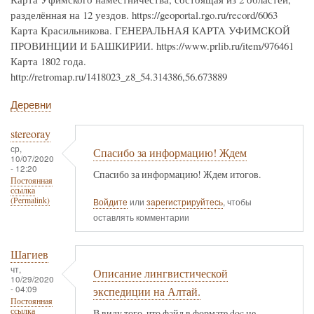
разделённая на 12 уездов. https://geoportal.rgo.ru/record/6063
Карта Красильникова. ГЕНЕРАЛЬНАЯ КАРТА УФИМСКОЙ
ПРОВИНЦИИ И БАШКИРИИ. https://www.prlib.ru/item/976461
Карта 1802 года.
http://retromap.ru/1418023_z8_54.314386,56.673889
Деревни
stereoray
ср,
Спасибо за информацию! Ждем
10/07/2020
- 12:20
Спасибо за информацию! Ждем итогов.
Постоянная
ссылка
(Permalink)
Войдите
или
зарегистрируйтесь
, чтобы
оставлять комментарии
Шагиев
чт,
Описание лингвистической
10/29/2020
- 04:09
экспедиции на Алтай.
Постоянная
ссылка
В виду того, что файл в формате doc не