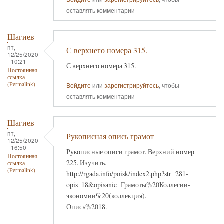
оставлять комментарии
Шагиев
пт,
С верхнего номера 315.
12/25/2020
- 10:21
С верхнего номера 315.
Постоянная
ссылка
(Permalink)
Войдите
или
зарегистрируйтесь
, чтобы
оставлять комментарии
Шагиев
пт,
Рукописная опись грамот
12/25/2020
- 16:50
Рукописные описи грамот. Верхний номер
Постоянная
225. Изучить.
ссылка
(Permalink)
http://rgada.info/poisk/index2.php?str=281-
opis_18&opisanie=Грамоты%20Коллегии-
экономии%20(коллекция).
Опись%2018.