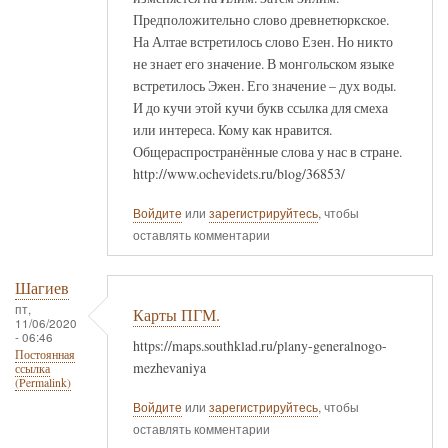
Предположительно слово древнетюркское.
На Алтае встретилось слово Езен. Но никто
не знает его значение. В монгольском языке
встретилось Эжен. Его значение – дух воды.
И до кучи этой кучи букв ссылка для смеха
или интереса. Кому как нравится.
Общераспространённые слова у нас в стране.
http://www.ochevidets.ru/blog/36853/
Войдите
или
зарегистрируйтесь
, чтобы
оставлять комментарии
Шагиев
пт,
Карты ПГМ.
11/06/2020
- 06:46
https://maps.southklad.ru/plany-generalnogo-
Постоянная
mezhevaniya
ссылка
(Permalink)
Войдите
или
зарегистрируйтесь
, чтобы
оставлять комментарии