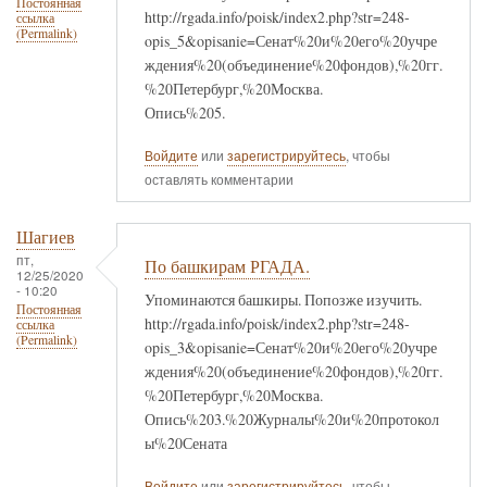
Постоянная
http://rgada.info/poisk/index2.php?str=248-
ссылка
(Permalink)
opis_5&opisanie=Сенат%20и%20его%20учре
ждения%20(объединение%20фондов),%20гг.
%20Петербург,%20Москва.
Опись%205.
Войдите
или
зарегистрируйтесь
, чтобы
оставлять комментарии
Шагиев
пт,
По башкирам РГАДА.
12/25/2020
- 10:20
Упоминаются башкиры. Попозже изучить.
Постоянная
http://rgada.info/poisk/index2.php?str=248-
ссылка
(Permalink)
opis_3&opisanie=Сенат%20и%20его%20учре
ждения%20(объединение%20фондов),%20гг.
%20Петербург,%20Москва.
Опись%203.%20Журналы%20и%20протокол
ы%20Сената
Войдите
или
зарегистрируйтесь
, чтобы