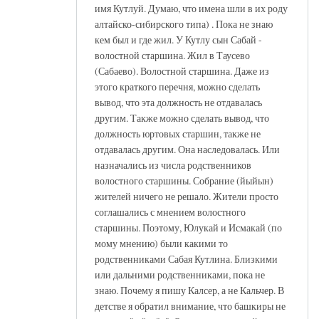
имя Кутлуй. Думаю, что имена шли в их роду
алтайско-сибирского типа) . Пока не знаю
кем был и где жил. У Кутлу сын Сабай -
волостной старшина. Жил в Таусево
(Сабаево). Волостной старшина. Даже из
этого краткого перечня, можно сделать
вывод, что эта должность не отдавалась
другим. Также можно сделать вывод, что
должность юртовых старшин, также не
отдавалась другим. Она наследовалась. Или
назначались из числа родственников
волостного старшины. Собрание (йыйын)
жителей ничего не решало. Жители просто
соглашались с мнением волостного
старшины. Поэтому, Юлукай и Исмакай (по
мому мнению) были какими то
родственниками Сабая Кутлина. Близкими
или дальними родственниками, пока не
знаю. Почему я пишу Калсер, а не Кальчер. В
детстве я обратил внимание, что башкиры не