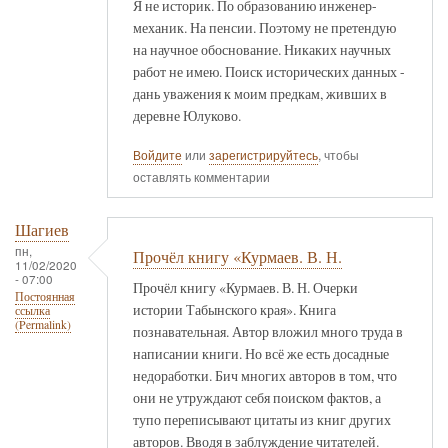
Я не историк. По образованию инженер-
механик. На пенсии. Поэтому не претендую
на научное обоснование. Никаких научных
работ не имею. Поиск исторических данных -
дань уважения к моим предкам, живших в
деревне Юлуково.
Войдите
или
зарегистрируйтесь
, чтобы
оставлять комментарии
Шагиев
пн,
Прочёл книгу «Курмаев. В. Н.
11/02/2020
- 07:00
Прочёл книгу «Курмаев. В. Н. Очерки
Постоянная
истории Табынского края». Книга
ссылка
(Permalink)
познавательная. Автор вложил много труда в
написании книги. Но всё же есть досадные
недоработки. Бич многих авторов в том, что
они не утруждают себя поиском фактов, а
тупо переписывают цитаты из книг других
авторов. Вводя в заблуждение читателей.