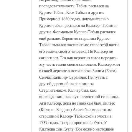
последовательность. Табын распался на
Курпес-Табын, Кесе-Табын и другие.
Примерно в 1680 годах, документально
Курпес-табын распался на Кальсер- Табын и
другие. Формально Курпес-Табын распался
ещё раньше. Вероятно старшина Курпес-
Табын пытался поставить во главе этой части
его земель своего человека. Но Кальсер не
согласился. Так как вероятно хотел передать
эту часть земли своим сыновьям. Кальсер жил
в своей деревне в истоке реки Зилим (Езем).
Сейчас Кальчир- Бураново. Не путать с
другой деревней на равнине за
Стерлитамаком. Калчер был, как
впоследствии назовут - волостной старшина.
Аги Кальсер, пока не знаю кем был. Килтес
(Килтеш, Келдыш) Агиев был волостным
старшиной Калсер- Табынской волости в
1737 годах. Тогда и произошёл бунт. У
Килтеша сын Кутлу (Возможно настоящее