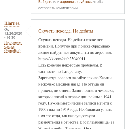
Войдите
или
зарегистрируйтесь
, чтобы
оставлять комментарии
Шагиев
сб,
Скучать некогда. На дебаты
12/26/2020
- 16:30
Скучать некогда. На дебаты также нет
Постоянная
времени. Попутно при поиске сбрасываю
ссылка
(Permalink)
людям найденные документы по деревням.
https://vk.com/club25040011
Есть конечно некоторые проблемы. В
частности по Татарстану.
Зарегистрировался на сайте архива Казани
несколько месяцев назад. Но оттуда ни
привета, ни ответа. Занят поиском человека,
который погиб в первые дни войны в 1941
году. Нужны метрические записи мечети с
1900 года по 1919 года. Необходимо узнать
имя его отца, так как существуют
разночтения в отчестве. Его племянница (за
70 лет) живёт в Ташкенте. Она