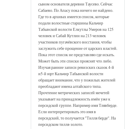
сыном основателя деревни Таусево. Сейчас
Сабаево. По Апасу пока ничего не найдено.
Где то в архивах имеется список, которые
подали волостные старшины Кальчир
Табынской волости Елкутлы Умеров на 125
человек и Сабай Кутлин на 213 человек
участников пугачёвского восстания, чтобы
заслужить себе прощение от царских властей.
Пока этот список не представляю где искать.
Может быть эти списки прояснят что либо.
Изучая ранние записи ревизских сказок 4-й
и5-й юрт Кальчир Табынской волости
обращает внимание, что у пожилых жителей
преобладают имена алтайского типа.
Прочтение метрических записей мечетей
указывает на принадлежность имён уже к
персидской группе. Например имя Тлявберде.
Если интерпретировать это имя в
персидский, то получается "Тилля берде". На
персидском тилля-золото.