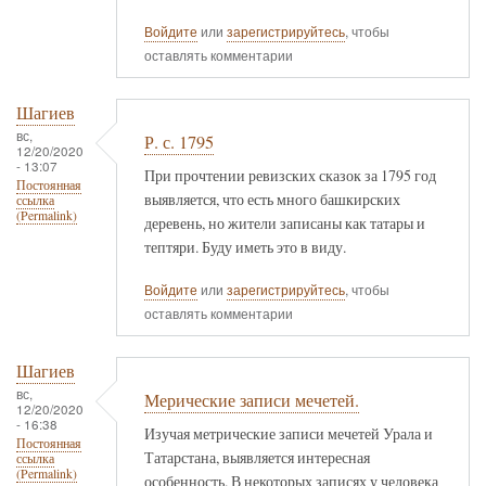
Войдите
или
зарегистрируйтесь
, чтобы
оставлять комментарии
Шагиев
вс,
Р. с. 1795
12/20/2020
- 13:07
При прочтении ревизских сказок за 1795 год
Постоянная
выявляется, что есть много башкирских
ссылка
(Permalink)
деревень, но жители записаны как татары и
тептяри. Буду иметь это в виду.
Войдите
или
зарегистрируйтесь
, чтобы
оставлять комментарии
Шагиев
вс,
Мерические записи мечетей.
12/20/2020
- 16:38
Изучая метрические записи мечетей Урала и
Постоянная
Татарстана, выявляется интересная
ссылка
(Permalink)
особенность. В некоторых записях у человека