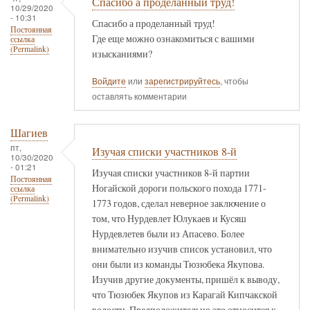
Спасибо а проделанный труд!
10/29/2020
- 10:31
Спасибо а проделанный труд!
Постоянная
Где еще можно ознакомиться с вашими
ссылка
(Permalink)
изысканиями?
Войдите
или
зарегистрируйтесь
, чтобы
оставлять комментарии
Шагиев
пт,
Изучая списки участников 8-й
10/30/2020
- 01:21
Изучая списки участников 8-й партии
Постоянная
Ногайской дороги польского похода 1771-
ссылка
(Permalink)
1773 годов, сделал неверное заключение о
том, что Нурдевлет Юлукаев и Кусяш
Нурдевлетев были из Апасево. Более
внимательно изучив список установил, что
они были из команды Тюзюбека Якупова.
Изучив другие документы, пришёл к выводу,
что Тюзюбек Якупов из Карагай Кипчакской
волости. Предположительно это относится к