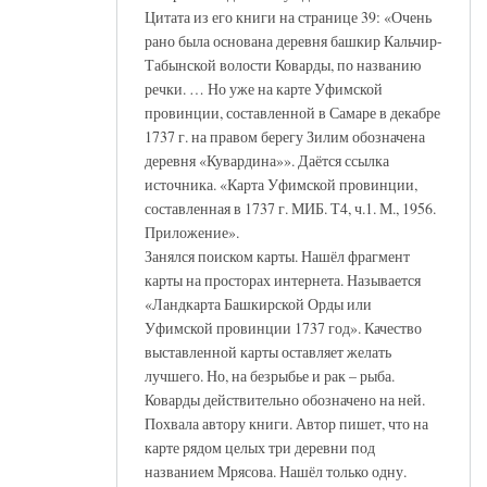
Цитата из его книги на странице 39: «Очень
рано была основана деревня башкир Кальчир-
Табынской волости Коварды, по названию
речки. … Но уже на карте Уфимской
провинции, составленной в Самаре в декабре
1737 г. на правом берегу Зилим обозначена
деревня «Кувардина»». Даётся ссылка
источника. «Карта Уфимской провинции,
составленная в 1737 г. МИБ. Т4, ч.1. М., 1956.
Приложение».
Занялся поиском карты. Нашёл фрагмент
карты на просторах интернета. Называется
«Ландкарта Башкирской Орды или
Уфимской провинции 1737 год». Качество
выставленной карты оставляет желать
лучшего. Но, на безрыбье и рак – рыба.
Коварды действительно обозначено на ней.
Похвала автору книги. Автор пишет, что на
карте рядом целых три деревни под
названием Мрясова. Нашёл только одну.