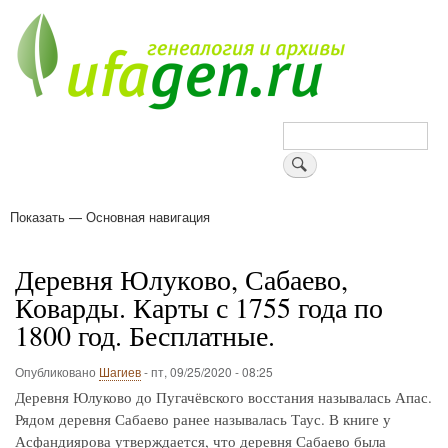
Перейти
к
основному
содержанию
Поиск
Показать — Основная навигация
Основная
навигация
Деревни
Форум
Поиск земляков
Татарские имена
Блоги
Войти
Поддержи Уфаген!
Деревня Юлуково, Сабаево,
Коварды. Карты с 1755 года по
1800 год. Бесплатные.
Опубликовано
Шагиев
-
пт, 09/25/2020 - 08:25
Деревня Юлуково до Пугачёвского восстания называлась Апас.
Рядом деревня Сабаево ранее называлась Таус. В книге у
Асфандиярова утверждается, что деревня Сабаево была