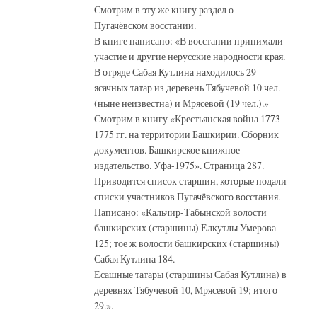
Смотрим в эту же книгу раздел о
Пугачёвском восстании.
В книге написано: «В восстании принимали
участие и другие нерусские народности края.
В отряде Сабая Кутлина находилось 29
ясачных татар из деревень Тябучевой 10 чел.
(ныне неизвестна) и Мрясевой (19 чел.).»
Смотрим в книгу «Крестьянская война 1773-
1775 гг. на территории Башкирии. Сборник
документов. Башкирское книжное
издательство. Уфа-1975». Страница 287.
Приводится список старшин, которые подали
списки участников Пугачёвского восстания.
Написано: «Кальчир-Табынской волости
башкирских (старшины) Елкутлы Умерова
125; тое ж волости башкирских (старшины)
Сабая Кутлина 184.
Есашные татары (старшины Сабая Кутлина) в
деревнях Тябучевой 10, Мрясевой 19; итого
29.».