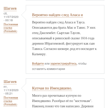
Шагиев
сб,
Вероятно найден след Апаса и
11/07/2020
- 00:18
Вероятно найден след Апаса и Тауса.
Постоянная
Описываются два брата Абас и Тавис. У них
ссылка
(Permalink)
отец Джелембет. Сыртлан Таусев,
описываемый в ревизской сказке 1816 года
деревни Ибрагимовой, фигурирует как сын
Тависа. Согласно шежере, род его восходит к
Кальчиру.
Войдите
или
зарегистрируйтесь
, чтобы
оставлять комментарии
Шагиев
пт,
Купчая по Имендяшево.
11/13/2020
- 05:21
Много раз прочитывал купчую по
Постоянная
Имендяшево. Разобрал её по "косточкам".
ссылка
(Permalink)
Наконец понял что там написано. Деревни