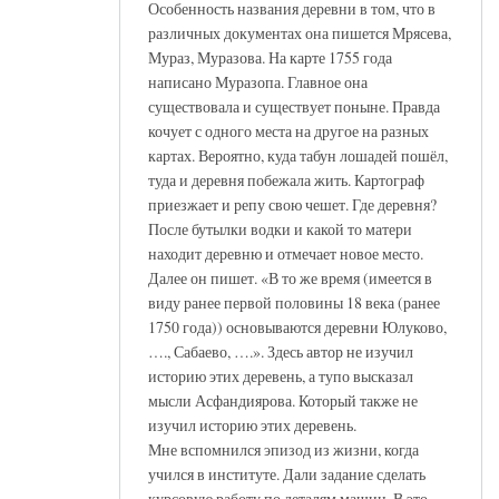
Особенность названия деревни в том, что в
различных документах она пишется Мрясева,
Мураз, Муразова. На карте 1755 года
написано Муразопа. Главное она
существовала и существует поныне. Правда
кочует с одного места на другое на разных
картах. Вероятно, куда табун лошадей пошёл,
туда и деревня побежала жить. Картограф
приезжает и репу свою чешет. Где деревня?
После бутылки водки и какой то матери
находит деревню и отмечает новое место.
Далее он пишет. «В то же время (имеется в
виду ранее первой половины 18 века (ранее
1750 года)) основываются деревни Юлуково,
…., Сабаево, ….». Здесь автор не изучил
историю этих деревень, а тупо высказал
мысли Асфандиярова. Который также не
изучил историю этих деревень.
Мне вспомнился эпизод из жизни, когда
учился в институте. Дали задание сделать
курсовую работу по деталям машин. В это