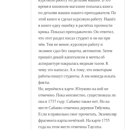
время в книжном магазине попалась книга
по деталям машин нашего преподавателя. По
этой книге и сделал курсовую работу. Нашёл
в книге одну ошибку в расчётах прочности
крюка. Показал преподавателю. Он ответил,
что этот раздел писал студент и он ни при
чём. Тем не менее, курсовую работу и
экзамен сдал без защиты, автоматом. Затем
пришёл дикий капитализм и мечты об
аспирантуре накрылась медным тазом. К
чему это написал. А к тому, что некоторым
работы пишут студенты. А им некогда искать
факты.
Но, вернёмся к карте. Юлуково на ней не
отмечено. Пока неизвестно, существовала ли
она в 1737 году. Сабаево также нет. Но на
месте Сабаево отмечена деревня Тябучева.
Если я правильно смог прочитать. Экземпляр
фрагмента карты нечёткий. На карте 1755
года на этом месте отмечена Таусепа.