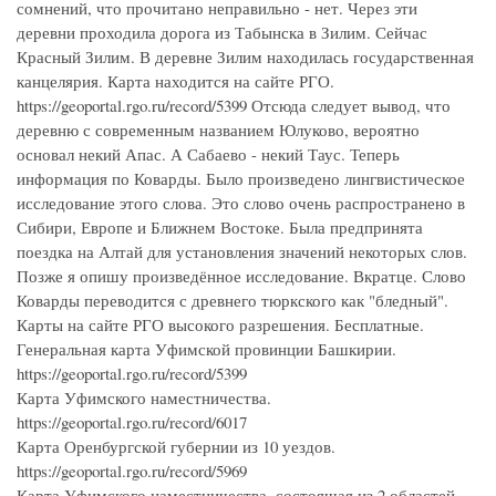
сомнений, что прочитано неправильно - нет. Через эти
деревни проходила дорога из Табынска в Зилим. Сейчас
Красный Зилим. В деревне Зилим находилась государственная
канцелярия. Карта находится на сайте РГО.
https://geoportal.rgo.ru/record/5399 Отсюда следует вывод, что
деревню с современным названием Юлуково, вероятно
основал некий Апас. А Сабаево - некий Таус. Теперь
информация по Коварды. Было произведено лингвистическое
исследование этого слова. Это слово очень распространено в
Сибири, Европе и Ближнем Востоке. Была предпринята
поездка на Алтай для установления значений некоторых слов.
Позже я опишу произведённое исследование. Вкратце. Слово
Коварды переводится с древнего тюркского как "бледный".
Карты на сайте РГО высокого разрешения. Бесплатные.
Генеральная карта Уфимской провинции Башкирии.
https://geoportal.rgo.ru/record/5399
Карта Уфимского наместничества.
https://geoportal.rgo.ru/record/6017
Карта Оренбургской губернии из 10 уездов.
https://geoportal.rgo.ru/record/5969
Карта Уфимского наместничества, состоящая из 2 областей,