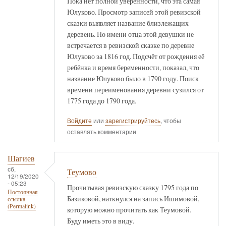
Пока нет полной уверенности, что эта самая
Юлуково. Просмотр записей этой ревизской
сказки выявляет название близлежащих
деревень. Но имени отца этой девушки не
встречается в ревизской сказке по деревне
Юлуково за 1816 год. Подсчёт от рождения её
ребёнка и время беременности, показал, что
название Юлуково было в 1790 году. Поиск
времени переименования деревни сузился от
1775 года до 1790 года.
Войдите
или
зарегистрируйтесь
, чтобы
оставлять комментарии
Шагиев
сб,
Теумово
12/19/2020
- 05:23
Прочитывая ревизскую сказку 1795 года по
Постоянная
Базиковой, наткнулся на запись Ишимовой,
ссылка
(Permalink)
которую можно прочитать как Теумовой.
Буду иметь это в виду.