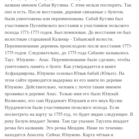
названа именем Сабая Кутлина. С этим нельзя поспорить. Так
оно и есть. После восстания, деревни связанные с бунтом,
были уничтожены или переименованы. Сабай Кутлин был
участником Пугачёвского восстания и участником польского
похода 1771-1773 годов. Был помилован. До восстания он был
волостным старшиной Кальчир - Табынской волости.
Переименование деревень происходило после восстания 1773-
1775 годов. Следовательно, до 1775 года Сабаево называлось
Таус. Юлуково - Апас. Переименование было сделано, чтобы
уничтожить память о бунте. Как утверждается в книге
Асфандиярова, Юлуково основал Юлык бабай (Юльге). На
этом сайте приводится выдержка из его книги по деревне
Юлуково. Действительно, человек с почти таким именем
проживал в деревне Апас. Только имя его было Юлукай.
Возможно, его сын Нурдевлет Юлукаев и его внук Кусяш
Нурдевлетов были участниками польского похода. Если
посмотреть на карту за 1755 год, то будет видно следующее. В
реку Белую впадает Зилим. Там где указано Таусепа впадает
речка без названия. Это речка Мендим. Ниже по течению
находится Апасепа. Сейчас Юлуково. Карта чёткая и