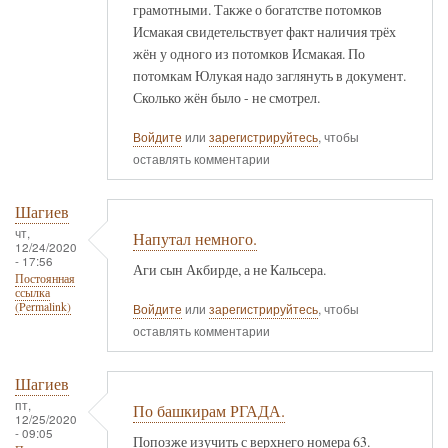
грамотными. Также о богатстве потомков
Исмакая свидетельствует факт наличия трёх
жён у одного из потомков Исмакая. По
потомкам Юлукая надо заглянуть в документ.
Сколько жён было - не смотрел.
Войдите
или
зарегистрируйтесь
, чтобы
оставлять комментарии
Шагиев
чт,
Напутал немного.
12/24/2020
- 17:56
Аги сын Акбирде, а не Кальсера.
Постоянная
ссылка
(Permalink)
Войдите
или
зарегистрируйтесь
, чтобы
оставлять комментарии
Шагиев
пт,
По башкирам РГАДА.
12/25/2020
- 09:05
Попозже изучить с верхнего номера 63.