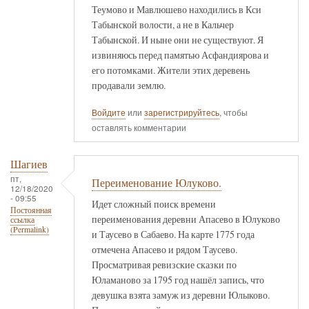
Теумово и Мавлюшево находились в Кси
Табынской волости, а не в Кальчер
Табынской. И ныне они не существуют. Я
извиняюсь перед памятью Асфандиярова и
его потомками. Жители этих деревень
продавали землю.
Войдите
или
зарегистрируйтесь
, чтобы
оставлять комментарии
Шагиев
пт,
Переименование Юлуково.
12/18/2020
- 09:55
Идет сложный поиск времени
Постоянная
переименования деревни Апасево в Юлуково
ссылка
(Permalink)
и Таусево в Сабаево. На карте 1775 года
отмечена Апасево и рядом Таусево.
Просматривая ревизские сказки по
Юламаново за 1795 год нашёл запись, что
девушка взята замуж из деревни Юлыково.