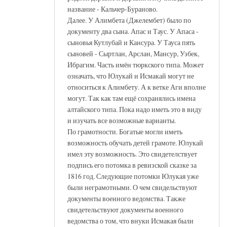
название - Кальчер-Бураново.
Далее. У Алимбета (Джелембет) было по
документу два сына. Апас и Таус. У Апаса -
сыновья Кутлубай и Кансура. У Тауса пять
сыновей - Сыртлан, Арслан, Мансур, Узбек,
Ибрагим. Часть имён тюркского типа. Может
означать, что Юлукай и Исмакай могут не
относиться к Алимбету. А к ветке Аги вполне
могут. Так как там ещё сохранялись имена
алтайского типа. Пока надо иметь это в виду
и изучать все возможные варианты.
По грамотности. Богатые могли иметь
возможность обучать детей грамоте. Юлукай
имел эту возможность. Это свидетелствует
подпись его потомка в ревизской сказке за
1816 год. Следующие потомки Юлукая уже
были неграмотными. О чем свидельствуют
документы военного ведомства. Также
свидетельствуют документы военного
ведомства о том, что внуки Исмакая были