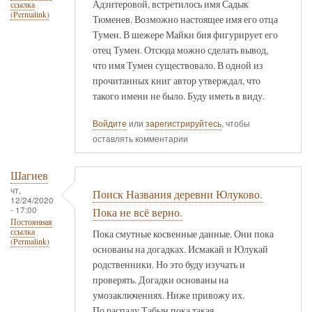
Адзитеровой, встретилось имя Садык
ссылка
(Permalink)
Тюменев. Возможно настоящее имя его отца
Тумен. В шежере Майки бия фигурирует его
отец Тумен. Отсюда можно сделать вывод,
что имя Тумен существовало. В одной из
прочитанных книг автор утверждал, что
такого имени не было. Буду иметь в виду.
Войдите
или
зарегистрируйтесь
, чтобы
оставлять комментарии
Шагиев
чт,
Поиск Названия деревни Юлуково.
12/24/2020
- 17:00
Пока не всё верно.
Постоянная
ссылка
Пока смутные косвенные данные. Они пока
(Permalink)
основаны на догадках. Исмакай и Юлукай
родственники. Но это буду изучать и
проверять. Догадки основаны на
умозаключениях. Ниже привожу их.
По распаду Табын пока такая