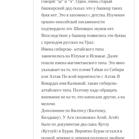
говорят "ш" и "ч". Один, очень старый
башкирский дед сказал, что у башкир таких
букв нет. Это я запомнил с детства. Изучение
орхоно-енисейской письменности
подтвердило это. Шипящих звуков нет.
Впоследствии у башкир появились эти буквы
с приходом русских на Урал.
Имена сибирско- алтайского типа
закончились на Юлукае и Исмакае. Далее
пошли имена магометанского типа. Это явно
указывает на то, что племя Табын из Сибири
или Алтая. По всей вероятности с Алтая. В
Ковардах имя Калманай, также сибирско-
алтайского типа. Поэтому надо обращать
внимание не на то, что написали другие, а на
мелочи.
Дополнение по Килтесу (Килтешу,
Килдышу). У Аги (возможно Агий, Агей)
было по документам два сына. Кутлу
(Кутлуй) и Буран. Вероятно Буран остался в
родной деревне и деревня получила двойное