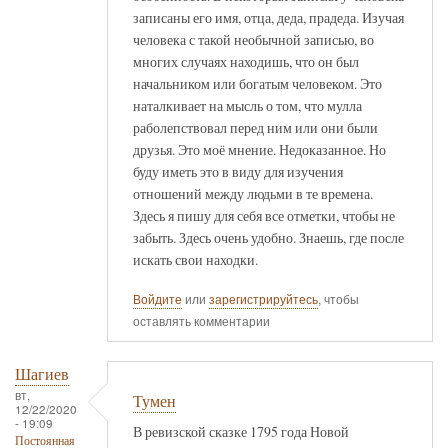
записаны его имя, отца, деда, прадеда. Изучая
человека с такой необычной записью, во
многих случаях находишь, что он был
начальником или богатым человеком. Это
наталкивает на мысль о том, что мулла
раболепствовал перед ним или они были
друзья. Это моё мнение. Недоказанное. Но
буду иметь это в виду для изучения
отношений между людьми в те времена.
Здесь я пишу для себя все отметки, чтобы не
забыть. Здесь очень удобно. Знаешь, где после
искать свои находки.
Войдите
или
зарегистрируйтесь
, чтобы
оставлять комментарии
Шагиев
вт,
Тумен
12/22/2020
- 19:09
В ревизской сказке 1795 года Новой
Постоянная