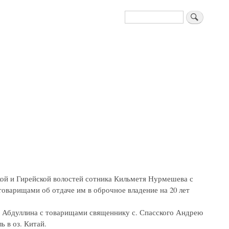
Поиск
ской и Гирейской волостей сотника Кильметя Нурмешева с
оварищами об отдаче им в оброчное владение на 20 лет
ка Абдуллина с товарищами священнику с. Спасского Андрею
 в оз. Китай.