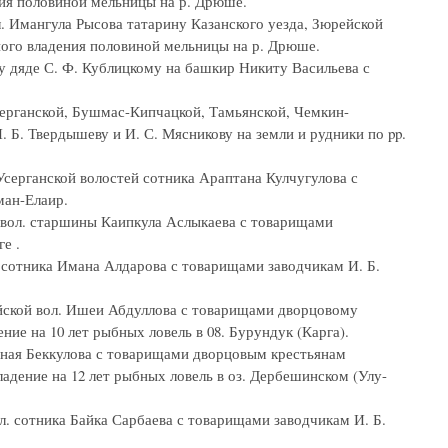
ния половиной мельницы на р. Дрюше.
л. Имангула Рысова татарину Казанского уезда, Зюрейской
ого владения половиной мельницы на р. Дрюше.
му дяде С. Ф. Кублицкому на башкир Никиту Васильева с
серганской, Бушмас-Кипчацкой, Тамьянской, Чемкин-
 Б. Твердышеву и И. С. Мясникову на земли и рудники по pp.
Усерганской волостей сотника Араптана Кулчугулова с
ман-Елаир.
й вол. старшины Каипкула Аслыкаева с товарищами
е .
. сотника Имана Алдарова с товарищами заводчикам И. Б.
ейской вол. Ишеи Абдуллова с товарищами дворцовому
ние на 10 лет рыбных ловель в 08. Бурундук (Карга).
баная Беккулова с товарищами дворцовым крестьянам
адение на 12 лет рыбных ловель в оз. Дербешинском (Улу-
л. сотника Байка Сарбаева с товарищами заводчикам И. Б.