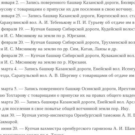
г. января 2. — Запись поверенного башкир Казанской дороги, Бюляр
усову с товарищами о припуске их для поселения в свою вотчину.
г. января 25. — Запись башкир Казанской дороги, Киргизской вол
аракулинской вол. А. И. Тебенькову и П. И. Гурьеву об отдаче им в
г. февраля 19. — Купчая башкир Сибирской дороги, Кудейской волос
и И. С. Мясникову на земли по р. Юрезани.
г. февраля 20. — Купчая башкир Сибирской дороги, Трухменской во
 И. С. Мясникову на землю по pp. Сим, Катав, Лаязы и др.
г. февраля 29. — Купчая башкир Сибирской дороги, Куваканской во
и И. С. Мясникову на землю по р. Юрезани.
г. марта 4. — Запись башкир Казанской дороги, Енейской вол. Исе
уезда, Сарапульской вол. А. В. Шергину с товарищами об отдаче им 
г. марта 5. — Запись поверенного башкир Осинской дороги, Ирехти
аю Тохтарову с товарищами о припуске их на правах общего владен
г. марта 20. — Запись башкира Казанской дороги, Енейской вол. 
о для поселения в свое повытье общей вотчинной земли пор. Ику.
г. мая 30. — Купчая унтер-инспектора Оренбургской таможни А. Н.
Сакмарой.
г. июня 20. — Купчая вахмистра оренбургского гарнизона А. И. Ша
 поместную землю по р. Тауше.