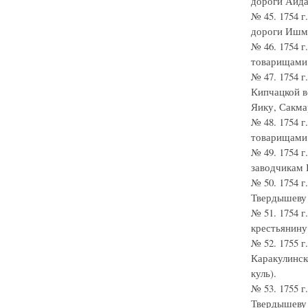
дороги Айда
№ 45. 1754 
дороги Ишму
№ 46. 1754 
товарищами
№ 47. 1754 
Кипчацкой в
Яику, Сакмар
№ 48. 1754 
товарищами 
№ 49. 1754 
заводчикам И
№ 50. 1754 
Твердышеву 
№ 51. 1754 
крестьянину 
№ 52. 1755 
Каракулинск
куль).
№ 53. 1755 
Твердышеву 