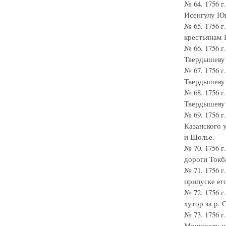
№ 64. 1756 
Исенгулу Юн
№ 65. 1756 
крестьянам К
№ 66. 1756 
Твердышеву 
№ 67. 1756 
Твердышеву и
№ 68. 1756 
Твердышеву 
№ 69. 1756 
Казанского 
и Шолье.
№ 70. 1756 
дороги Токб
№ 71. 1756 
припуске ег
№ 72. 1756 
хутор за р. 
№ 73. 1756 
Мошарову на