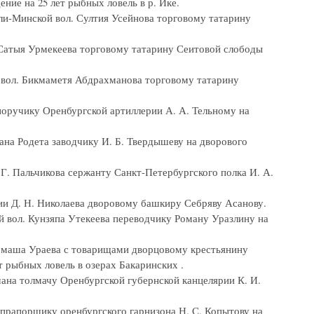
ение на 25 лет рыбных ловель в р. Ике.
йли-Минской вол. Султия Усейнова торговому татарину
. Сатыя Урмекеева торговому татарину Сеитовой слободы
ой вол. Бикмаметя Абдрахманова торговому татарину
 поручику Оренбургской артиллерии А. А. Тельному на
вана Родета заводчику И. Б. Твердышеву на дворового
 Г. Пальчикова сержанту Санкт-Петербургского полка И. А.
ии Д. Н. Николаева дворовому башкиру Себряву Асанову.
й вол. Кунзяпа Утекеева переводчику Роману Уразлину на
Сармаша Ураева с товарищами дворцовому крестьянину
т рыбных ловель в озерах Бакаринских .
мана толмачу Оренбургской губернской канцелярии К. И.
й прапорщику оренбургского гарнизона Н. С. Копытову на