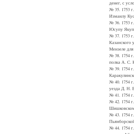
денег, с усл
№ 35. 1753 
Измаилу Кус
№ 36. 1753 
Юсупу Якупо
№ 37. 1753 
Казанского 
Мензеле для
№ 38. 1754 
полка А. С. 
№ 39. 1754 
Каракулинско
№ 40. 1754 
уезда Д. Н.
№ 41. 1754 
№ 42. 1754 
Шишковскому
№ 43. 1754 
Пьянборской
№ 44. 1754 