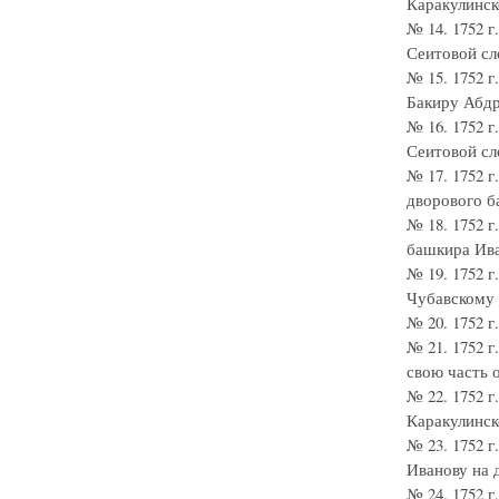
Каракулинско
№ 14. 1752 
Сеитовой сл
№ 15. 1752 
Бакиру Абдр
№ 16. 1752 
Сеитовой сл
№ 17. 1752 
дворового б
№ 18. 1752 
башкира Ива
№ 19. 1752 
Чубавскому 
№ 20. 1752 
№ 21. 1752 
свою часть 
№ 22. 1752 
Каракулинско
№ 23. 1752 
Иванову на 
№ 24. 1752 