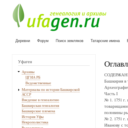
Деревни
Форум
Поиск земляков
Татарские имена
Основная
навигация
Оглавл
Уфаген
Архивы
СОДЕРЖАН
ЦГИА РБ
Башкирия в 
Ведомственные
Археографич
Материалы по истории Башкирской
Часть I
АССР
№ 1. 1751 г
Введение в генеалогию
Башкирская генеалогия
товарищами 
Башкирские племена
половины ры
История Уфы
№ 2. 1751 г
Некрополистика
Иванову с т
Родословные