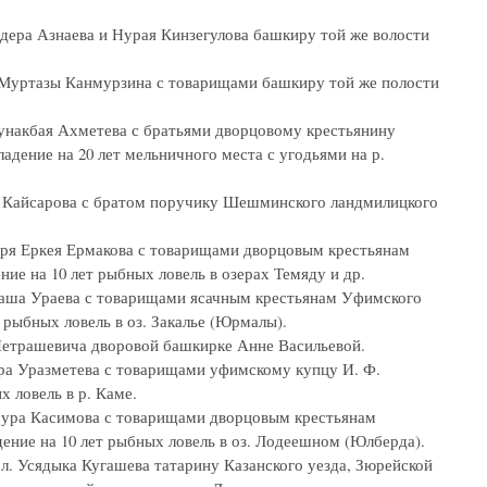
ндера Азнаева и Нурая Кинзегулова башкиру той же волости
л. Муртазы Канмурзина с товарищами башкиру той же полости
 Кунакбая Ахметева с братьями дворцовому крестьянину
адение на 20 лет мельничного места с угодьями на р.
лы Кайсарова с братом поручику Шешминского ландмилицкого
исаря Еркея Ермакова с товарищами дворцовым крестьянам
ние на 10 лет рыбных ловель в озерах Темяду и др.
рмаша Ураева с товарищами ясачным крестьянам Уфимского
 рыбных ловель в оз. Закалье (Юрмалы).
 Петрашевича дворовой башкирке Анне Васильевой.
дара Уразметева с товарищами уфимскому купцу И. Ф.
 ловель в р. Каме.
ансура Касимова с товарищами дворцовым крестьянам
дение на 10 лет рыбных ловель в оз. Лодеешном (Юлберда).
ол. Усядыка Кугашева татарину Казанского уезда, Зюрейской