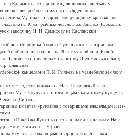
Мансура Касимова с товарищами дворцовым крестьянам
ение на 5 лет рыбных ловель в оз. Лодеешном.
тника Темира Мутина с товарищами дворцовым крестьянам
владение на 10 лет рыбных ловель в оз. Закалье (Юрмалы).
внуком заводчику Н. Н. Демидову на Каслинскии
зянской вол. старшины Алкаша Суюндукова с товарищами
чей в оброчное владение на 20 лет угодий по р. Белой.
юкана Балтасева с товарищами капитану Шешминского ланд-
о р. Елыпанке.
губернской канцелярии П. И. Рычкову на усадебную землю у
Масалову с родственниками на Назе-Петровский завод
старшины Мути Енурусова с товарищами казанскому купцу П.
 Чекаево (Сютлю).
 старшины Емантая Урукозина с товарищами владельцам Назе-
тами.
 сотника Иркебака Булатова с товарищами владельцам Назе-
рудными местами по р. Уфалее
 Усмана Якупова с товарищами дворцовым крестьянам