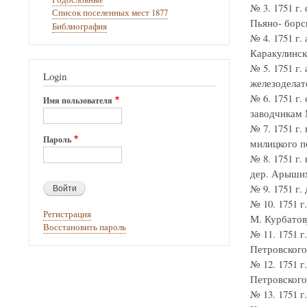
№ 3. 1751 г
Список поселенных мест 1877
Пьяно- борс
Библиография
№ 4. 1751 г
Каракулинск
№ 5. 1751 г.
Login
железоделат
№ 6. 1751 г
Имя пользователя
заводчикам 
№ 7. 1751 г
Пароль
милицкого п
№ 8. 1751 г
дер. Арыши
№ 9. 1751 г
№ 10. 1751 
Регистрация
М. Курбатову
Восстановить пароль
№ 11. 1751 
Петровского
№ 12. 1751 
Петровского
№ 13. 1751 