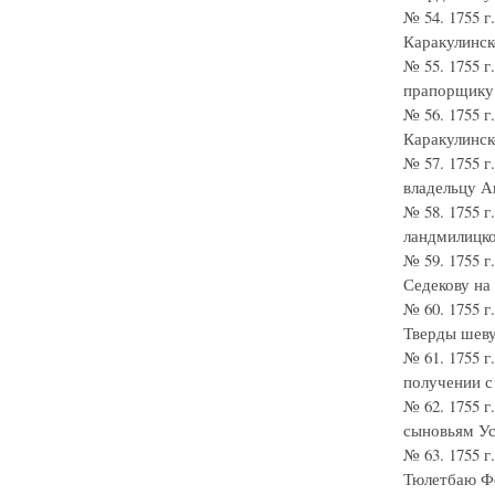
№ 54. 1755 
Каракулинск
№ 55. 1755 
прапорщику 
№ 56. 1755 
Каракулинск
№ 57. 1755 
владельцу А
№ 58. 1755 
ландмилицко
№ 59. 1755 
Седекову на 
№ 60. 1755 
Тверды шеву 
№ 61. 1755 
получении с
№ 62. 1755 
сыновьям Ус
№ 63. 1755 
Тюлетбаю Фе