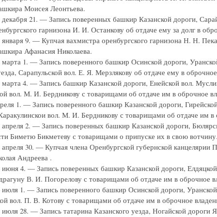
ашкира Моисея Леонтьева.
г. декабря 21. — Запись поверенных башкир Казанской дороги, Са
нбургского гарнизона И. И. Останкову об отдаче ему за долг в обро
г. января 9. — Купчая вахмистра оренбургского гарнизона Н. Н. Пек
ашкира Афанасия Николаева.
г. марта 1. — Запись поверенного башкир Осинской дороги, Уранск
езда, Сарапульской вол. Е. Я. Мерзлякову об отдаче ему в оброчное
г. марта 4. — Запись башкир Казанской дороги, Енейской вол. Мус
ой вол. М. И. Бердникову с товарищами об отдаче им в оброчное вл
 апреля 1. — Запись поверенного башкир Казанской дороги, Гирейс
Каракулинскои вол. М. И. Бердникову с товарищами об отдаче им в 
г. апреля 2. — Запись поверенных башкир Казанской дороги, Бюляр
сти Биметю Бикметеву с товарищами о припуске их в свою вотчину
г. апреля 30. — Купчая члена Оренбургской губернской канцелярии 
олая Андреева .
г. июня 4. — Запись поверенных башкир Казанской дороги, Елдяцко
драгуну В. И. Погорелову с товарищами об отдаче им в оброчное вл
г. июля 1. — Запись поверенного башкир Осинской дороги, Уранско
ой вол. П. В. Котову с товарищами об отдаче им в оброчное владен
г. июля 28. — Запись татарина Казанского уезда, Ногайской дороги 