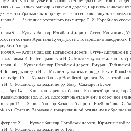
шу Заитову о припуске его в свою вотчину для совместного владе
г. мая 21. — Запись башкир Казанской дороги, Сарайли- Минской во
хамметю Уразманову о припуске его в свою вотчину для совместн
г. июня 6. — Закладная отставного вахмистра Г. И. Коробцова свое
.
г. июля 9. — Купчая башкир Ногайской дороги, Сугун-Кипчацкой, У
олостей сотника Араптана Кулчугулова с товарищами заводчикам И.
е, Белой и др.
г. июля 9. — Купчая башкир Ногайской дороги, Сугун- Кипчацкой и 
заводчикам И. Б. Твердышеву и И. С. Мясникову на земли по р. Ур
г. июля 16. — Купчая башкир Ногайской дороги, Емуран- Табынско
. Б. Твердышеву и И. С. Мясникову на земли по pp. Току и КиявЗилг
г. сентября 10. — Купчая башкир Ногайской дороги, Бурзянской вол
и И. С. Мясникову на земли по pp. Яику, Сакмаре и Белой.
г. декабря 14. — Запись поверенных башкир Казанской дороги, Гир
Каракулинской вол. И. М. Колобову на отдачу ему в оброчное владе
г. января 12. — Запись башкир Казанской дороги, Енейской вол. Са
ой вол. Степану Варачеву с товарищами об отдаче им в оброчное вл
г. февраля 21. — Купчая башкир Ногайской дороги, Юрматынской во
и И. С. Мясникову на земли по р. Тору.