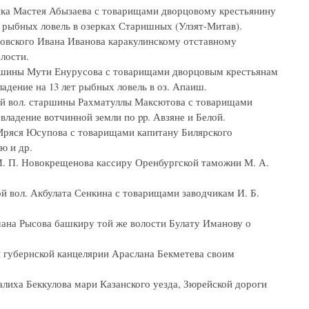
тника Мастея Абызаева с товарищами дворцовому крестьянину
ет рыбных ловель в озерках Старишных (Улзят-Митав).
кровского Ивана Иванова каракулинскому отставному
лости.
старшины Мути Енурусова с товарищами дворцовым крестьянам
адение на 13 лет рыбных ловель в оз. Апаиш.
кой вол. старшины Рахматуллы Максютова с товарищами
владение вотчинной земли по pp. Авзяне и Белой.
. Мряся Юсупова с товарищами капитану Билярского
ю и др.
 И. П. Новокрещенова кассиру Оренбургской таможни М. А.
й вол. Акбулата Сенкина с товарищами заводчикам И. Б.
Имана Рысова башкиру той же волости Булату Иманову о
й губернской канцелярии Араслана Бекметева своим
Салиха Беккулова мари Казанского уезда, Зюрейской дороги