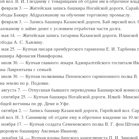
й вол. В. И. Глездневу с товарищами об отдаче им в оброчное влад
г. февраля 3. — Житейская запись башкира Ногайской дороги, Сара
ободы Бакиру Абдрахманову на обучение торговому промыслу.
г. февраля 3. — Запись башкира Казанской дороги, Бай лярской вол
ахманову о займе денег с условием отработки части долга.
г. мая 14. — Житейская запись татарина Казанской дороги, Иланск
ободы А. С. Хаялину.
г. мая 25. — Купчая писаря оренбургского гарнизона Е. И. Тарбеева
ашкира Афонасия Никифорова.
г. июля 30. — Купчая главного лекаря Адмиралтейского госпиталя И
на Лаврентьева с семьей.
г. июля 30. — Купчая полковника Пензенского гарнизонного полка В.
на землю по р. Подовке.
г. августа 7. — Отпускная бывшего переводчика Башкирской комисс
г. сентября 25. — Купчая башкира Ногайской дороги, Илкей- Минско
общей вотчины по pp. Деме и Уфе.
г. октября 2. — Запись башкир Казанской дороги, Гирейской вол. 
й вол. Н. 3. Санникову об отдаче ему в оброчное владение на 10 ле
г. ноября 17. — Купчая солдата Семеновского полка В. Г. фон Шток
дворовую башкирку Аксинью Иванову.
г. декабря 14. — Купчая вдовы бирского канцеляриста П. И. Зиново