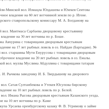
райли-Минской вол. Измацла Юлдашева и Юзекея Сеитова
чное владение на 60 лет вотчинной земли по р. Игене.
арского ставропольскому комиссару М. А. Богданову на
ой вол. Маитмаса Сарбаева дворцовому крестьянину
 владение на 30 лет вотчины по р. Боше.
лима Акчурина с товарищами дворцовым крестьянам
адение на 17 лет рыбных ловель в оз. Найдан (Баргыдин). №
кой вол. старшины Мути Енурусова с товарищами дворцовым
оброчное владение на 20 лет рыбных ловель в оз. Емалы.
ской вол. муллы Муслима Абдуллина с товарищами татарам
.
П. И. Рычкова заводчику И. Б. Твердышеву на дворового
й вол. Сатая Султанбекова и Утекея Юсупова бирскому
адение на 10 лет рыбных ловель по р. Белой.
й вол. Имана Рысова дворцовым крестьянам Казанского уезда,
ие на 10 лет вотчины по р. Каме
Якупа Урсаева оренбургскому казаку Ф. В. Угримову о займе