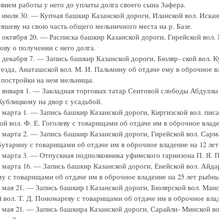
овием работы у него до уплаты долга своего сына Зафера.
г. июля 30. — Купчая башкир Казанской дороги, Иланской вол. Иска
яшеву на свою часть общего мельничного места на р. Базе.
г. октября 20. — Расписка башкир Казанской дороги, Гирейской во
ву о получении с него долга.
г. декабря 7. — Запись башкир Казанской дороги, Бюляр- ской вол.
уезда, Анаташской вол. М. И. Пальмину об отдаче ему в оброчное вл
 постройки на нем мельницы.
г. января 1. — Закладная торговых татар Сеитовой слободы Абдул
Кублицкому на двор с усадьбой.
г. марта 1. — Запись башкир Казанской дороги, Киргизской вол. п
й вол. Ф. Е. Гоголеву с товарищами об отдаче им в оброчное владе
г. марта 2. — Запись башкир Казанской дороги, Гирейской вол. Са
 Бутарину с товарищами об отдаче им в оброчное владение на 12 лет
г. марта 3. — Отпускная подполковника уфимского гарнизона П. Я.
г. марта 16. — Запись башкир Казанской дороги, Енейской вол. Ай
 с товарищами об отдаче им в оброчное владение на 25 лет рыбных
г. мая 21. — Запись башкир t Казанской дороги, Бюлярской вол. М
 вол. Т. Д. Пономареву с товарищами об отдаче им в оброчное вла
г. мая 21. — Запись башкира Казанской дороги, Сарайли- Минской в