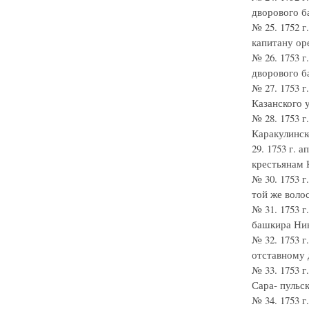
дворового б
№ 25. 1752 
капитану оре
№ 26. 1753 
дворового б
№ 27. 1753 
Казанского у
№ 28. 1753 
Каракулинск
29. 1753 г.
крестьянам 
№ 30. 1753 
той же воло
№ 31. 1753 
башкира Ник
№ 32. 1753 
отставному 
№ 33. 1753 
Сара- пульск
№ 34. 1753 