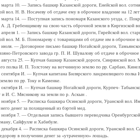
г. марта 10. — Запись башкир Казанской дороги, Енейской вол. со
ой вол. Н. В. Носачеву об отдаче ему в оброчное владение на 12 л
г. марта 14. — Поступная запись пономаря Казанского уезда, с. По
А. Д. Гребенщикову на свою часть оброчной земли в Киргизской во
г. апреля 1. — Запись башкир Казанской дороги, Гирейской вол. 
ой вол. М. Б. Пономареву с товарищами об отдаче им в оброчное вл
г. июля. — Договорное письмо башкир Ногайской дороги, Тамьянс
взяно-Петровского завода гр. П. И. Шувалову об отдаче в оброчное 
г. августа 25. — Купчая башкир Казанской дороги, Синрянской вол
го полка И. П. Толстому на вотчинную землю по pp. Сарбаю, Кинел
г. сентября И. — Купчая капитана Билярского ландмилицкого полка
землю по pp. Току и Каменке.
г. октября И. — Купчая башкир Ногайской дороги, Курпеч- Табынско
и И. С. Мясникову на земли по р. Аскын .
г. ноября 5. — Расписка башкира Осинской дороги, Уранской вол. 
 него денег за похищенный из бэртей мед.
г. ноября 7. — Отдельная запись бывшего переводчика Оренбургско
ману, Сайфулле и Хабибуле.
г. декабря 4. — Расписка башкира Осинской дороги, Уранской вол. 
дорову в получении денег за «утраченную» лошадь.