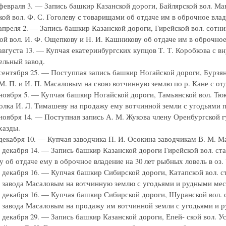
. февраля 3. — Запись башкир Казанской дороги, Байлярской вол. 
кой вол. Ф. С. Гоголеву с товарищами об отдаче им в оброчное влад
. апреля 2. — Запись башкир Казанской дороги, Гирейской вол. со
ой вол. И. Ф. Ощепкову и Н. И. Кашникову об отдаче им в оброчное 
 августа 13. — Купчая екатеринбургских купцов Т. Т. Коробкова с 
ельный завод.
. сентября 25. — Поступпая запись башкир Ногайской дороги, Бур
М. П. и И. П. Масаловым на свою вотчинную землю по р. Кане с отда
. ноября 5. — Купчая башкир Ногайской дороги, Тамьянской вол. Т
олка И. Л. Тимашеву на продажу ему вотчинной земли с угодьями п
. ноября 14. — Поступная запись А. М. Жукова члену Оренбургской 
хазды.
. декабря 10. — Купчая заводчика П. И. Осокина заводчикам В. М. 
г. декабря 14. — Запись башкир Казанской дороги Гирейской вол. 
 об отдаче ему в оброчное владение на 30 лет рыбных ловель в оз.
г. декабря 16. — Купчая башкир Сибирской дороги, Катапской вол.
 завода Масаловым на вотчинную землю с угодьями и рудными мес
г. декабря 16. — Купчая башкир Сибирской дороги, Шуранской вол.
 завода Масаловым на продажу им вотчинной земли с угодьями и 
г. декабря 29. — Запись башкир Казанской дороги, Епей- ской вол.