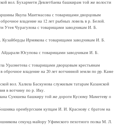
ской вол. Бухарметя Девлетбаева башкирам той же волости
. старшины Якупа Маитмасова с товарищами дворцовым
 оброчное владение на 12 лет рыбных ловель в р. Белой.
ти Утея Чурагулова с товарищами заводчикам И. Б.
л. Кузайберды Ирмякова с товарищами заводчикам И. Б.
л. Айдарали Юсупова с товарищами заводчикам И. Б.
нгула Уразметева с товарищами дворцовым крестьянам
в оброчное владение на 20 лет вотчинной земли по pp. Каме
нской вол. Халила Баскунова служилым татарам Казанской
ия в вотчину по р. Ику.
Арслана Суюшева башкиру той же дороги Кусюму Маметеву о
 Бошняка оренбургским купцам И. И. Краснову с братом на
пошникова секунд-майору Уфимского пехотного полка М. Л.