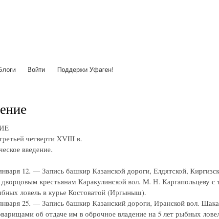
Перейти
к
основному
содержанию
Блоги
Войти
Поддержи Уфаген!
ение
ИЕ
третьей четверти XVIII в.
еское введение.
. января 12. — Запись башкир Казанской дороги, Елдятской, Киргиз
дворцовым крестьянам Каракулинской вол. М. Н. Каргапольцеву с т
бных ловель в курье Костоватой (Иргыныш).
. января 25. — Запись башкир Казанский дороги, Иранской вол. Ша
оварищами об отдаче им в оброчное владение на 5 лет рыбных ловель