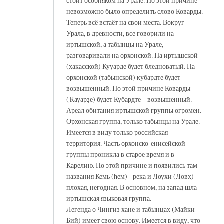
стоит особняком на Урале. По этой причине
невозможно было определить слово Коварды.
Теперь всё встаёт на свои места. Вокруг
Урала, в древности, все говорили на
иртышской, а табынцы на Урале,
разговаривали на орхонской. На иртышской
(хакасской) Кууарде будет бледноватый. На
орхонской (табынской) кубардте будет
возвышенный. По этой причине Коварды
(Ҡауарҙе) будет Кубардте – возвышенный.
Ареал обитания иртышской группы огромен.
Орхонская группа, только табынцы на Урале.
Имеется в виду только российская
территория. Часть орхонско-енисейской
группы проникла в старое время и в
Карелию. По этой причине и появились там
названия Кемь (һем) - река и Лоухи (Ловх) –
плохая, негодная. В основном, на запад шла
иртышская языковая группа.
Легенда о Чингиз хане и табынцах (Майки
Бий) имеет свою основу. Имеется в виду, что