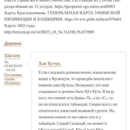
разделённая на 12 уездов. https://geoportal.rgo.ru/record/6063
Карта Красильникова. ГЕНЕРАЛЬНАЯ КАРТА УФИМСКОЙ
ПРОВИНЦИИ И БАШКИРИИ. https://www.prlib.ru/item/976461
Карта 1802 года.
http://retromap.ru/1418023_z8_54.314386,56.673889
Деревни
Шагиев
ср,
Хан Кучук.
03/22/2023
- 04:42
Если следовать размышлению, написанному
Постоянная
выше о Кусяпкуле, то проведём аналогию с
ссылка
(Permalink)
именем хана Кучука. Возможно, что имя
сокращено и должно быть Кўч Кўль. В виду
того, что имени есть буква «Ч», а не «С», то
он не относился к табынцам. Скорее всего, он
относился к хакасской языковой группе. Но,
значение имени то же самое, что и у
табынцев. Самый Сильный, но может и
Обладающий Силой. Кўч (Сила) Кўль