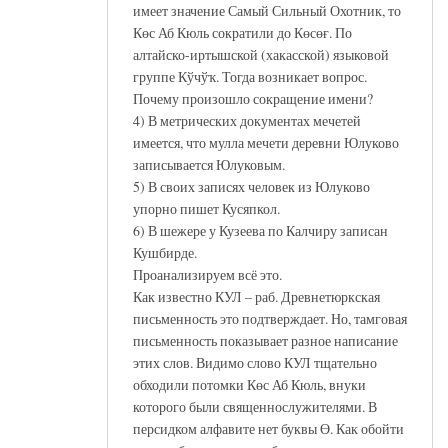
имеет значение Самый Сильный Охотник, то
Көс Аб Кюль сократили до Көсөғ. По
алтайско-иртышской (хакасской) языковой
группе Кўчўҡ. Тогда возникает вопрос.
Почему произошло сокращение имени?
4) В метрических документах мечетей
имеется, что мулла мечети деревни Юлуково
записывается Юлуковым.
5) В своих записях человек из Юлуково
упорно пишет Кусяпкол.
6) В шежере у Кузеева по Калчиру записан
Кушбирде.
Проанализируем всё это.
Как известно КУЛ – раб. Древнетюркская
письменность это подтверждает. Но, тамговая
письменность показывает разное написание
этих слов. Видимо слово КУЛ тщательно
обходили потомки Көс Аб Кюль, внуки
которого были священнослужителями. В
персидком алфавите нет буквы Ө. Как обойти