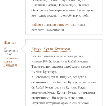
(Главный, Самый, Обладающий). К нему
обращались башкиры за военной помощью и
это подтверждает, что он обладал силой.
Войдите
или
зарегистрируйтесь
, чтобы
оставлять комментарии
Шагиев
ср,
Кучук. Кутла. Кусяпкул.
03/22/2023
- 18:45
Всё же пытаемся дальше разобраться с
Постоянная
именем Кўчўк. Есть у нас Сабай Кутлин.
ссылка
(Permalink)
Также мы попытаемся разобраться далее с
именем Кусяпкул.
У Сабая отец Кутла. Видимо, всё дело в
окончаниях. Если бы был Кутлуг, то записали
бы Сабай Кутлугов, а не Кутлин. Тогда,
возможно, Кутла. Кутла и Кутлуг отличаются
окончаниями. Но, корень слова один.
Изучения историков орхоно-енисейской