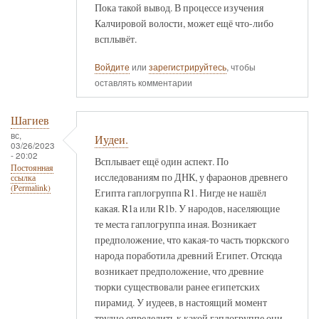
Пока такой вывод. В процессе изучения
Калчировой волости, может ещё что-либо
всплывёт.
Войдите
или
зарегистрируйтесь
, чтобы
оставлять комментарии
Шагиев
вс,
Иудеи.
03/26/2023
- 20:02
Всплывает ещё один аспект. По
Постоянная
исследованиям по ДНК, у фараонов древнего
ссылка
(Permalink)
Египта гаплогруппа R1. Нигде не нашёл
какая. R1a или R1b. У народов, населяющие
те места гаплогруппа иная. Возникает
предположение, что какая-то часть тюркского
народа поработила древний Египет. Отсюда
возникает предположение, что древние
тюрки существовали ранее египетских
пирамид. У иудеев, в настоящий момент
трудно определить к какой гаплогруппе они