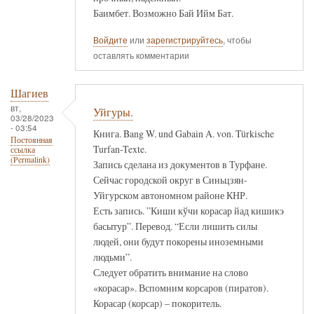
Баимбет. Возможно Бай Ийм Бат.
Войдите
или
зарегистрируйтесь
, чтобы
оставлять комментарии
Шагиев
вт,
Уйгуры.
03/28/2023
- 03:54
Книга. Bang W. und Gabain A. von. Türkische
Постоянная
Turfan-Texte.
ссылка
(Permalink)
Запись сделана из документов в Турфане.
Сейчас городской округ в Синьцзян-
Уйгурском автономном районе КНР.
Есть запись. ”Киши кўчи корасар йад кишикэ
басытур”. Перевод. “Если лишить силы
людей, они будут покорены иноземными
людьми”.
Следует обратить внимание на слово
«корасар». Вспомним корсаров (пиратов).
Корасар (корсар) – покоритель.