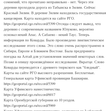
сомнений, что прочитано неправильно - нет. Через эти
деревни проходила дорога из Табынска в Зилим. Сейчас
Красный Зилим. В деревне Зилим находилась государственная
канцелярия. Карта находится на сайте РГО.
https://geoportal.rgo.ru/record/5399 Отсюда следует вывод, что
деревню с современным названием Юлуково, вероятно
основал некий Апас. А Сабаево - некий Таус. Теперь
информация по Коварды. Было произведено лингвистическое
исследование этого слова. Это слово очень распространено в
Сибири, Европе и Ближнем Востоке. Была предпринята
поездка на Алтай для установления значений некоторых слов.
Позже я опишу произведённое исследование. Вкратце. Слово
Коварды переводится с древнего тюркского как "бледный".
Карты на сайте РГО высокого разрешения. Бесплатные.
Генеральная карта Уфимской провинции Башкирии.
https://geoportal.rgo.ru/record/5399
Карта Уфимского наместничества.
https://geoportal.rgo.ru/record/6017
Карта Оренбургской губернии из 10 уездов.
https://geoportal.rgo.ru/record/5969
Карта Уфимского наместничества, состоящая из 2 областей,