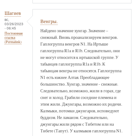
Шагиев
вс,
Венгры.
03/26/2023
- 06:45
Найдено значение хунгар. Значение –
Постоянная
снежный. Вновь проанализируем венгров.
ссылка
(Permalink)
Гаплогруппа венгров N1. На Иртыше
гаплогруппа R1a и R1b. Следовательно, они
не могут относится к иртышской группе. У
табынцев гаплогруппа R1a и R1b. К
табынцам венгры не относятся. Гаплогруппа
N1 есть южнее Алтая. Преобладающее
большинство. Хунгар, значение - снежные.
Следовательно, возможно, жили в горах, где
снег и холод. Грабили соседние племена и
этим жили. Джунгары, возможно их родичи.
Калмыки, потомки джунгаров, исповедуют
буддизм. Не ламаизм. Следовательно,
джунгары жили рядом с Тибетом или на
Тибете (Тапут). У калмыков гаплогруппа N1.