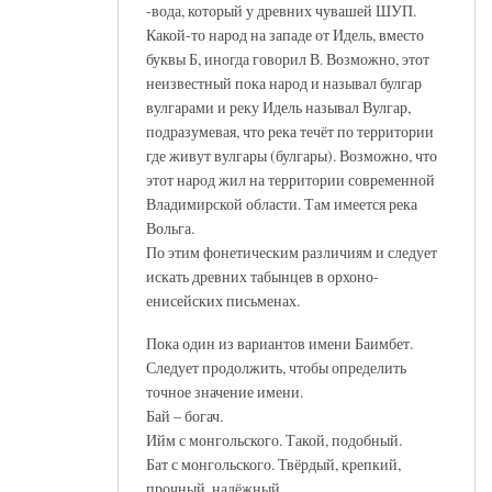
-вода, который у древних чувашей ШУП.
Какой-то народ на западе от Идель, вместо
буквы Б, иногда говорил В. Возможно, этот
неизвестный пока народ и называл булгар
вулгарами и реку Идель называл Вулгар,
подразумевая, что река течёт по территории
где живут вулгары (булгары). Возможно, что
этот народ жил на территории современной
Владимирской области. Там имеется река
Вольга.
По этим фонетическим различиям и следует
искать древних табынцев в орхоно-
енисейских письменах.
Пока один из вариантов имени Баимбет.
Следует продолжить, чтобы определить
точное значение имени.
Бай – богач.
Ийм с монгольского. Такой, подобный.
Бат с монгольского. Твёрдый, крепкий,
прочный, надёжный.