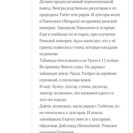
Делаем предполагаемый первоначальный
вывод. Венгры родственны джунгарам и их
прародина Тибет или рядом. И хунгары жили
в Паннонии (Hungaria) во времена римской
империи. Завоевали Паннонию в то время.
Ещё в учебнике по истории, при изучении
Римской империи, было написано, что у её
границ появились гунны, которые нападали
на римлян.
Табынцы обосновались на Урале в 12-м веке.
Во времена Чингиз хана. Он даровал
табынцам земли Урала. Разброс во времени
огромный, в несколько веков.
И ещё. Хунну, хунгар, гунны, джунгар,
зюнгар, возможно, эти названия одного и
того же народа.
Дайчи, возможно, жили рядом с Тибетом, но
не относились к хунгарам. И пошла
завоёвывать Европу вместе с хунгарами,
образовав Дойчланд (Deutschland). Римское
название Германия.