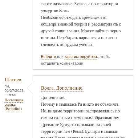
также называлась Булгар, а по территории
удмуртов Кемь.
Необходимо отходить временами от
общепризнанной теории и рассматривать с
другой точки зрения. Может найтись зерно
истины. Перебирать варианты, а не слепо
следовать по трудам учёных.
Войдите
или
зарегистрируйтесь
, чтобы
оставлять комментарии
Шагиев
пн,
Волга. Дополнение.
03/27/2023
- 19:55
Дополнение.
Постоянная
Почему называлась Ра никто не объясняет.
ссылка
(Permalink)
Но, видимо территории распределялись по
самым сильным племенным образованиям.
Древание Удмурты называли на своей
территории һем (Кемь). Булгары называли
просто Идель, другие племена называли её по