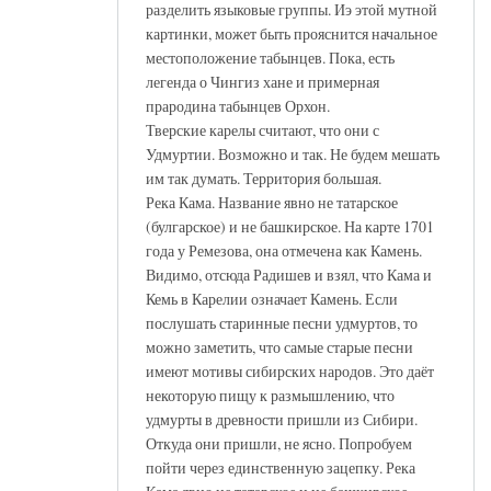
разделить языковые группы. Иэ этой мутной
картинки, может быть прояснится начальное
местоположение табынцев. Пока, есть
легенда о Чингиз хане и примерная
прародина табынцев Орхон.
Тверские карелы считают, что они с
Удмуртии. Возможно и так. Не будем мешать
им так думать. Территория большая.
Река Кама. Название явно не татарское
(булгарское) и не башкирское. На карте 1701
года у Ремезова, она отмечена как Камень.
Видимо, отсюда Радишев и взял, что Кама и
Кемь в Карелии означает Камень. Если
послушать старинные песни удмуртов, то
можно заметить, что самые старые песни
имеют мотивы сибирских народов. Это даёт
некоторую пищу к размышлению, что
удмурты в древности пришли из Сибири.
Откуда они пришли, не ясно. Попробуем
пойти через единственную зацепку. Река