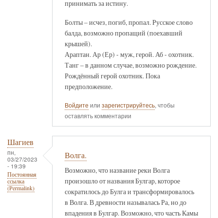
принимать за истину.
Болты – исчез, погиб, пропал. Русское слово
балда, возможно пропащий (поехавший
крышей).
Араптан. Ар (Ер) - муж, герой. Аб - охотник.
Танг – в данном случае, возможно рождение.
Рождённый герой охотник. Пока
предположение.
Войдите
или
зарегистрируйтесь
, чтобы
оставлять комментарии
Шагиев
пн,
Волга.
03/27/2023
- 19:39
Возможно, что название реки Волга
Постоянная
произошло от названия Булгар, которое
ссылка
(Permalink)
сократилось до Булга и трансформировалось
в Волга. В древности называлась Ра, но до
впадения в Булгар. Возможно, что часть Камы