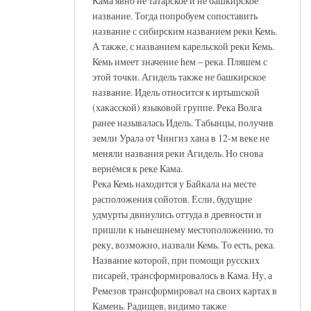
Кама явно не татарское и не башкирское
название. Тогда попробуем сопоставить
название с сибирским названием реки Кемь.
А также, с названием карельской реки Кемь.
Кемь имеет значение hем – река. Пляшем с
этой точки. Агидель также не башкирское
название. Идель относится к иртышской
(хакасской) языковой группе. Река Волга
ранее называлась Идель. Табынцы, получив
земли Урала от Чингиз хана в 12-м веке не
меняли названия реки Агидель. Но снова
вернёмся к реке Кама.
Река Кемь находится у Байкала на месте
расположения сойотов. Если, будущие
удмурты двинулись оттуда в древности и
пришли к нынешнему местоположению, то
реку, возможно, назвали Кемь. То есть, река.
Название которой, при помощи русских
писарей, трансформировалось в Кама. Ну, а
Ремезов трансформировал на своих картах в
Камень. Радищев, видимо также