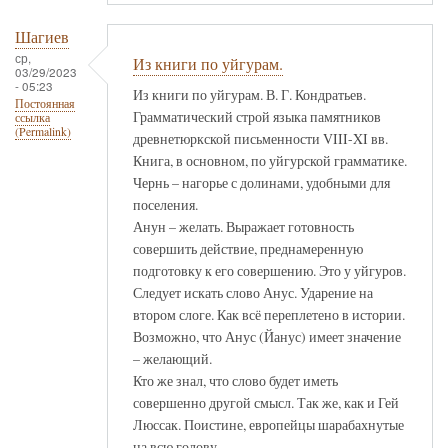
Шагиев
ср,
Из книги по уйгурам.
03/29/2023
- 05:23
Из книги по уйгурам. В. Г. Кондратьев.
Постоянная
Грамматический строй языка памятников
ссылка
(Permalink)
древнетюркской письменности VIII-XI вв.
Книга, в основном, по уйгурской грамматике.
Чернь – нагорье с долинами, удобными для
поселения.
Анун – желать. Выражает готовность
совершить действие, преднамеренную
подготовку к его совершению. Это у уйгуров.
Следует искать слово Анус. Ударение на
втором слоге. Как всё переплетено в истории.
Возможно, что Анус (Йанус) имеет значение
– желающий.
Кто же знал, что слово будет иметь
совершенно другой смысл. Так же, как и Гей
Люссак. Поистине, европейцы шарабахнутые
на всю голову.