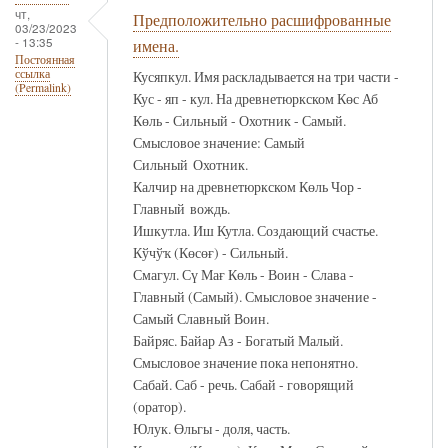
чт,
Предположительно расшифрованные
03/23/2023
- 13:35
имена.
Постоянная
ссылка
Кусяпкул. Имя раскладывается на три части -
(Permalink)
Кус - яп - кул. На древнетюркском Көс Аб
Көль - Сильный - Охотник - Самый.
Смысловое значение: Самый
Сильный Охотник.
Калчир на древнетюркском Көль Чор -
Главный вождь.
Ишкутла. Иш Кутла. Создающий счастье.
Кўчўҡ (Көсөғ) - Сильный.
Смагул. Сү Мағ Көль - Воин - Слава -
Главный (Самый). Смысловое значение -
Самый Славный Воин.
Байряс. Байар Аз - Богатый Малый.
Смысловое значение пока непонятно.
Сабай. Саб - речь. Сабай - говорящий
(оратор).
Юлук. Өльгы - доля, часть.