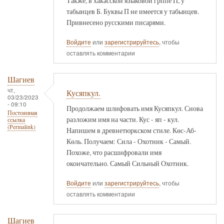
Также, в хакасской языковой грппе П, у
табынцев Б. Буквы П не имеется у табынцев.
Привнесено русскими писарями.
Войдите
или
зарегистрируйтесь
, чтобы
оставлять комментарии
Шагиев
чт,
Кусяпкул.
03/23/2023
- 09:10
Продолжаем шлифовать имя Кусяпкул. Снова
Постоянная
разложим имя на части. Кус - яп - кул.
ссылка
(Permalink)
Напишем в древнетюркском стиле. Көс-Аб-
Көль. Получаем: Сила - Охотник - Самый.
Похоже, что расшифровали имя
окончательно. Самый Сильный Охотник.
Войдите
или
зарегистрируйтесь
, чтобы
оставлять комментарии
Шагиев