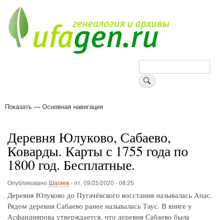
Перейти
к
основному
содержанию
Поиск
Показать — Основная навигация
Основная
навигация
Деревни
Форум
Поиск земляков
Татарские имена
Блоги
Войти
Поддержи Уфаген!
Деревня Юлуково, Сабаево,
Коварды. Карты с 1755 года по
1800 год. Бесплатные.
Опубликовано
Шагиев
-
пт, 09/25/2020 - 08:25
Деревня Юлуково до Пугачёвского восстания называлась Апас.
Рядом деревня Сабаево ранее называлась Таус. В книге у
Асфандиярова утверждается, что деревня Сабаево была