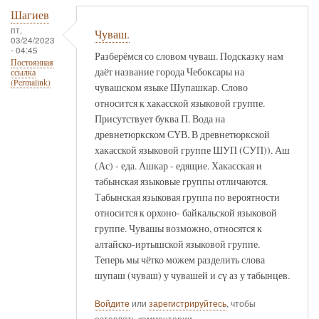
Шагиев
пт,
Чуваш.
03/24/2023
- 04:45
Разберёмся со словом чуваш. Подсказку нам
Постоянная
даёт название города Чебоксары на
ссылка
(Permalink)
чувашском языке Шупашкар. Слово
относится к хакасской языковой группе.
Присутствует буква П. Вода на
древнетюркском СҮВ. В древнетюркской
хакасской языковой группе ШУП (СУП)). Аш
(Ас) - еда. Ашкар - едящие. Хакасская и
табынская языковые группы отличаются.
Табынская языковая группа по вероятности
относится к орхоно- байкальской языковой
группе. Чувашы возможно, относятся к
алтайско-иртышской языковой группе.
Теперь мы чётко можем разделить слова
шупаш (чуваш) у чувашей и сү аз у табынцев.
Войдите
или
зарегистрируйтесь
, чтобы
оставлять комментарии