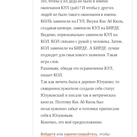
это, чтобы у их деда не было в имени
окончания КУЛ (раб)? И чтобы у других
людей не было такого окончания в имени.
КӨЛЬ заменили на ГУЛ. Внуки Көс Аб Кюль,
создавая шежере, заменили КУЛ на БИРДЕ.
Видимо, первоначально заменили КУЛ на
КОЛ. КОЛ связано с рукой у человека. Затем,
КОЛ заменили на БИРДЕ. А БИРДЕ лучше
подходит для смыслового значения. Такая
игра слов.
Рахимьян, обходя это ограничение КУЛ,
пишет КОЛ.
Так как мечеть была в деревне Юлуково, то
священнослужители создали себе статус
Юлуковский и писали так в метрических
книгах. Поэтому Көс Аб Кюль был
незаслуженно забыт и потомки приписали
себя к Юлуковым.
Конечно, это моё предположение.
Войдите
или
зарегистрируйтесь
, чтобы