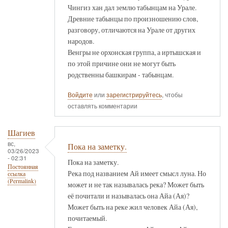
Чингиз хан дал землю табынцам на Урале.
Древние табынцы по произношению слов,
разговору, отличаются на Урале от других
народов.
Венгры не орхонская группа, а иртышская и
по этой причине они не могут быть
родственны башкирам - табынцам.
Войдите
или
зарегистрируйтесь
, чтобы
оставлять комментарии
Шагиев
вс,
Пока на заметку.
03/26/2023
- 02:31
Пока на заметку.
Постоянная
Река под названием Ай имеет смысл луна. Но
ссылка
(Permalink)
может и не так называлась река? Может быть
её почитали и называлась она Айа (Ая)?
Может быть на реке жил человек Айа (Ая),
почитаемый.