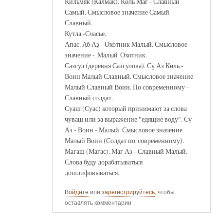
Кильмяк (Калмак). Көль Мағ - Славный
Самый. Смысловое значение Самый
Славный.
Кутла -Счасье.
Апас. Аб Аҙ - Охотник Малый. Смысловое
значение - Малый Охотник.
Сазгул (деревня Сазгулова). Сү Аз Көль -
Воин Малый Славный. Смысловое значение
Малый Славный Воин. По современному -
Славный солдат.
Суаш (Суас) который принимают за слова
чуваш или за выражение "едящие воду". Сү
Аз - Воин - Малый. Смысловое значение
Малый Воин (Солдат по современному).
Мағаш (Магас). Мағ Аз - Славный Малый.
Слова буду дорабатываться
дошлифовываться.
Войдите
или
зарегистрируйтесь
, чтобы
оставлять комментарии