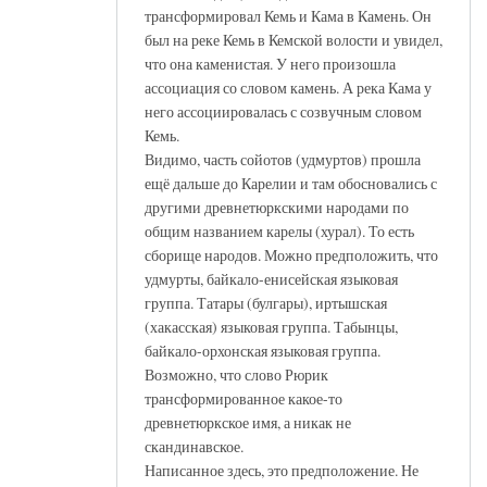
трансформировал Кемь и Кама в Камень. Он
был на реке Кемь в Кемской волости и увидел,
что она каменистая. У него произошла
ассоциация со словом камень. А река Кама у
него ассоциировалась с созвучным словом
Кемь.
Видимо, часть сойотов (удмуртов) прошла
ещё дальше до Карелии и там обосновались с
другими древнетюркскими народами по
общим названием карелы (хурал). То есть
сборище народов. Можно предположить, что
удмурты, байкало-енисейская языковая
группа. Татары (булгары), иртышская
(хакасская) языковая группа. Табынцы,
байкало-орхонская языковая группа.
Возможно, что слово Рюрик
трансформированное какое-то
древнетюркское имя, а никак не
скандинавское.
Написанное здесь, это предположение. Не