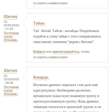
оставлять комментарии
Шагиев
сб,
Табын.
03/25/2023
- 01:20
Таб - Китай. Табгач - китайцы. Попробовать
Постоянная
подойти к слову табын с этого направления к
ссылка
(Permalink)
смысловому значению "рядом с Китаем".
Войдите
или
зарегистрируйтесь
, чтобы
оставлять комментарии
Шагиев
сб,
Коварды.
03/25/2023
- 06:38
Изучение древних тюркских слов дало ещё
Постоянная
один результат. Необходимо различать
ссылка
(Permalink)
иртышскую (хакасскую) языковую группу и
орхонскую языковую группу. Язык древних
табынцев относится к орхонской группе, и он