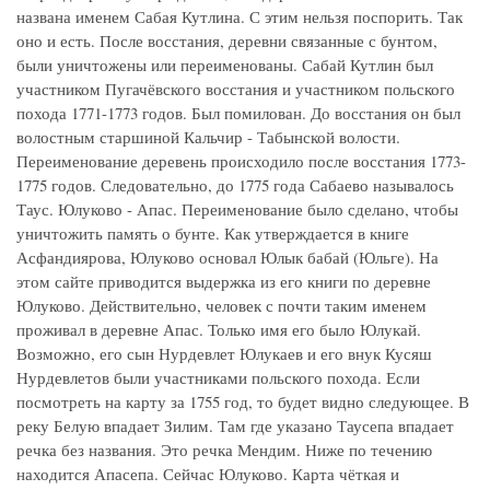
названа именем Сабая Кутлина. С этим нельзя поспорить. Так
оно и есть. После восстания, деревни связанные с бунтом,
были уничтожены или переименованы. Сабай Кутлин был
участником Пугачёвского восстания и участником польского
похода 1771-1773 годов. Был помилован. До восстания он был
волостным старшиной Кальчир - Табынской волости.
Переименование деревень происходило после восстания 1773-
1775 годов. Следовательно, до 1775 года Сабаево называлось
Таус. Юлуково - Апас. Переименование было сделано, чтобы
уничтожить память о бунте. Как утверждается в книге
Асфандиярова, Юлуково основал Юлык бабай (Юльге). На
этом сайте приводится выдержка из его книги по деревне
Юлуково. Действительно, человек с почти таким именем
проживал в деревне Апас. Только имя его было Юлукай.
Возможно, его сын Нурдевлет Юлукаев и его внук Кусяш
Нурдевлетов были участниками польского похода. Если
посмотреть на карту за 1755 год, то будет видно следующее. В
реку Белую впадает Зилим. Там где указано Таусепа впадает
речка без названия. Это речка Мендим. Ниже по течению
находится Апасепа. Сейчас Юлуково. Карта чёткая и