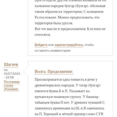
названию народов булгар (Булгар). обозначая
таким образом их территорию. С названием
Ра посложнее. Можно предположить, что
территория была урусов.
Всё это мысли и предположения. К истине не
относятся.
Войдите
или
зарегистрируйтесь
, чтобы
оставлять комментарии
Шагиев
пн,
Волга. Продолжение.
03/27/2023
- 22:58
Просматривается одна тонкость в речи у
Постоянная
древнетюркских народов. У татар (булгар)
ссылка
(Permalink)
имеются буквы Б и П. Указывает на
иртышскую языковую группу. У башкир-
табынцев буквы П нет. У древних чувашей С
заменялось временами на Ш, и В заменялось
на П. Хороший и чёткий пример слово СУВ