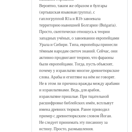
Вероятно, таким же образом и булгары
(иртышская языковая группа), с
гаплогруппой R1a и R1b завоевала
территорию нынешней Болгарии (Bulgaria).
Просто, скептически отношусь к теории
западных учёных, о завоевании европейцами
Урала и Сибири. Типа, европейцы принесли
тёмным народам светоч знаний. Сейчас, они
активно продвигают теорию, что фараоны
были европейцами. Тогда, пусть объяснят,
почему у израильтян многие древнетюркские
слова. Арабы и египтяне на нём не говорят.
Не в этом ли причина вражды между арабами
и израильтянами. Ведь, для арабов,
израильтяне пришлые. При тщательной
расшифровке библейских имён, всплывут
имена древних тюрков. Ранее приводил
пример с древнетюркским словом Йоган.
Не следует принимать эту писанину за
истину. Просто, размышления.