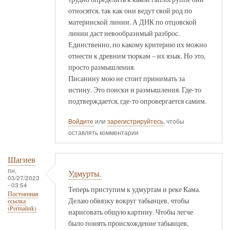
относятся, так как они ведут свой род по
материнской линии. А ДНК по отцовской
линии даст невообразимый разброс.
Единственно, по какому критерию их можно
отнести к древним тюркам – их язык. Но это,
просто размышления.
Писанину мою не стоит принимать за
истину. Это поиски и размышления. Где-то
подтверждается, где-то опровергается самим.
Войдите
или
зарегистрируйтесь
, чтобы
оставлять комментарии
Шагиев
пн,
Удмурты.
03/27/2023
- 03:54
Теперь приступим к удмуртам и реке Кама.
Постоянная
Делаю обвязку вокруг табынцев, чтобы
ссылка
(Permalink)
нарисовать общую картину. Чтобы легче
было понять происхождение табынцев,