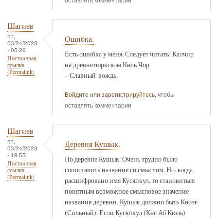
Шагиев
пт,
Ошибка.
03/24/2023
- 05:26
Есть ошибка у меня. Следует читать: Калчир
Постоянная
на древнетюркском Көль Чор
ссылка
(Permalink)
- Славный вождь.
Войдите
или
зарегистрируйтесь
, чтобы
оставлять комментарии
Шагиев
пт,
Деревня Кушык.
03/24/2023
- 19:55
По деревне Кушык. Очень трудно было
Постоянная
сопоставить название со смыслом. Но, когда
ссылка
(Permalink)
расшифровано имя Кусяпкул, то становиться
понятным возможное смысловое значение
названия деревни. Кушык должно быть Көсөғ
(Сильный). Если Кусяпкул (Көс Аб Кюль)