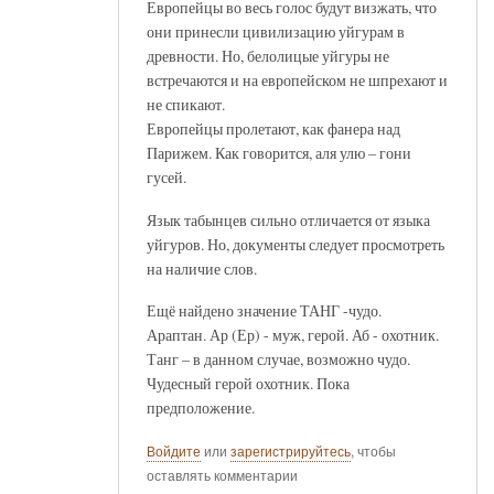
Европейцы во весь голос будут визжать, что
они принесли цивилизацию уйгурам в
древности. Но, белолицые уйгуры не
встречаются и на европейском не шпрехают и
не спикают.
Европейцы пролетают, как фанера над
Парижем. Как говорится, аля улю – гони
гусей.
Язык табынцев сильно отличается от языка
уйгуров. Но, документы следует просмотреть
на наличие слов.
Ещё найдено значение ТАНГ -чудо.
Араптан. Ар (Ер) - муж, герой. Аб - охотник.
Танг – в данном случае, возможно чудо.
Чудесный герой охотник. Пока
предположение.
Войдите
или
зарегистрируйтесь
, чтобы
оставлять комментарии