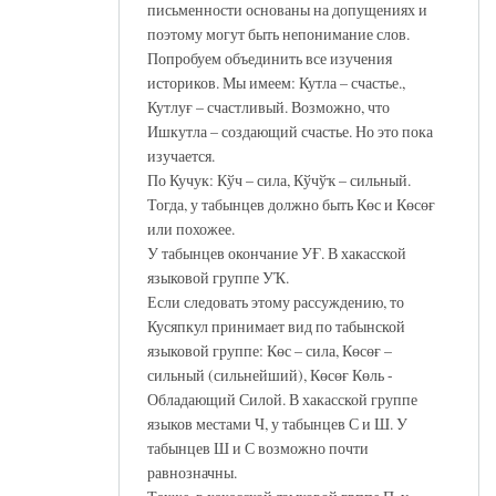
письменности основаны на допущениях и
поэтому могут быть непонимание слов.
Попробуем объединить все изучения
историков. Мы имеем: Кутла – счастье.,
Кутлуғ – счастливый. Возможно, что
Ишкутла – создающий счастье. Но это пока
изучается.
По Кучук: Кўч – сила, Кўчўҡ – сильный.
Тогда, у табынцев должно быть Көс и Көсөғ
или похожее.
У табынцев окончание УҒ. В хакасской
языковой группе УҠ.
Если следовать этому рассуждению, то
Кусяпкул принимает вид по табынской
языковой группе: Көс – сила, Көсөғ –
сильный (сильнейший), Көсөғ Көль -
Обладающий Силой. В хакасской группе
языков местами Ч, у табынцев С и Ш. У
табынцев Ш и С возможно почти
равнозначны.