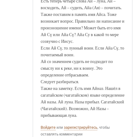
Есть теперь четыре слова Ай – луна, Ай –
восходить, Ай – судить, Айа (Ая) – почитать.
Также поставим в память имя Айса. Тоже
возникает вопрос. Правильно ли написание и
произношение имени? Может быть его имя
Ай Сү или Айа Сү? Айа Су в какой то мере
созвучно с Иисус.
Если Ай Сү, то лунный воин. Если Айа Сү, то
почитаемый воин.
Ай со значением судить не подходит по
смыслу ни к реке, ни к воину. Это
определение отбрасываем.
Следует разбираться.
Также на заметку. Есть имя Айназ. Нашёл в
сагатайском (чагатайском) языке определение
Ай назы. Ай луна. Назы прибыл. Сагатайский
(Чагатайский). Возможно, Ай Назы –
прибывающая луна.
Войдите
или
зарегистрируйтесь
, чтобы
оставлять комментарии