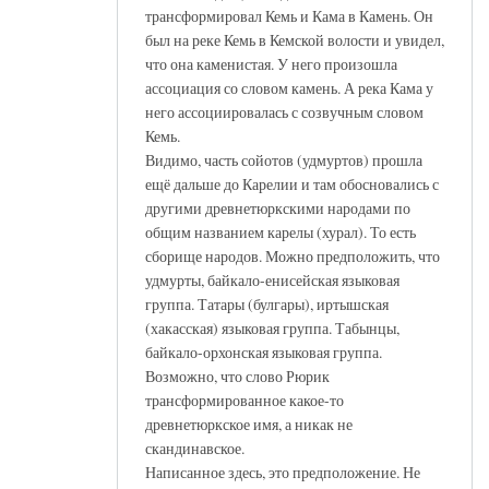
трансформировал Кемь и Кама в Камень. Он
был на реке Кемь в Кемской волости и увидел,
что она каменистая. У него произошла
ассоциация со словом камень. А река Кама у
него ассоциировалась с созвучным словом
Кемь.
Видимо, часть сойотов (удмуртов) прошла
ещё дальше до Карелии и там обосновались с
другими древнетюркскими народами по
общим названием карелы (хурал). То есть
сборище народов. Можно предположить, что
удмурты, байкало-енисейская языковая
группа. Татары (булгары), иртышская
(хакасская) языковая группа. Табынцы,
байкало-орхонская языковая группа.
Возможно, что слово Рюрик
трансформированное какое-то
древнетюркское имя, а никак не
скандинавское.
Написанное здесь, это предположение. Не