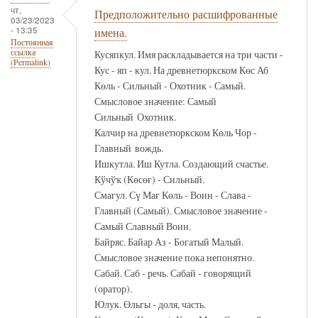
чт,
Предположительно расшифрованные
03/23/2023
- 13:35
имена.
Постоянная
ссылка
Кусяпкул. Имя раскладывается на три части -
(Permalink)
Кус - яп - кул. На древнетюркском Көс Аб
Көль - Сильный - Охотник - Самый.
Смысловое значение: Самый
Сильный Охотник.
Калчир на древнетюркском Көль Чор -
Главный вождь.
Ишкутла. Иш Кутла. Создающий счастье.
Кўчўҡ (Көсөғ) - Сильный.
Смагул. Сү Мағ Көль - Воин - Слава -
Главный (Самый). Смысловое значение -
Самый Славный Воин.
Байряс. Байар Аз - Богатый Малый.
Смысловое значение пока непонятно.
Сабай. Саб - речь. Сабай - говорящий
(оратор).
Юлук. Өльгы - доля, часть.