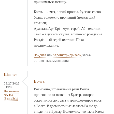
принимать за истину.
Болты – исчез, погиб, пропал. Русское слово
балда, возможно пропащий (поехавший
крышей).
Араптан. Ар (Ер) - муж, герой. Аб - охотник.
Танг – в данном случае, возможно рождение.
Рождённый герой охотник. Пока
предположение.
Войдите
или
зарегистрируйтесь
, чтобы
оставлять комментарии
Шагиев
пн,
Волга.
03/27/2023
- 19:39
Возможно, что название реки Волга
Постоянная
произошло от названия Булгар, которое
ссылка
(Permalink)
сократилось до Булга и трансформировалось
в Волга. В древности называлась Ра, но до
впадения в Булгар. Возможно, что часть Камы