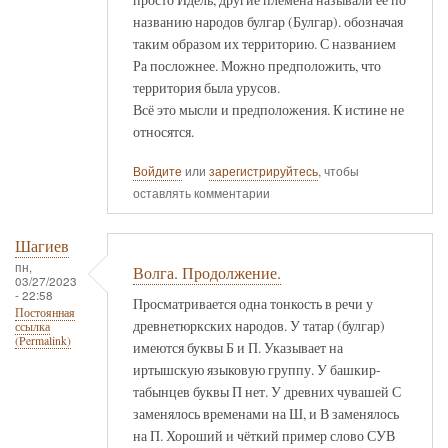
названию народов булгар (Булгар). обозначая
таким образом их территорию. С названием
Ра посложнее. Можно предположить, что
территория была урусов.
Всё это мысли и предположения. К истине не
относятся.
Войдите
или
зарегистрируйтесь
, чтобы
оставлять комментарии
Шагиев
пн,
Волга. Продолжение.
03/27/2023
- 22:58
Просматривается одна тонкость в речи у
Постоянная
древнетюркских народов. У татар (булгар)
ссылка
(Permalink)
имеются буквы Б и П. Указывает на
иртышскую языковую группу. У башкир-
табынцев буквы П нет. У древних чувашей С
заменялось временами на Ш, и В заменялось
на П. Хороший и чёткий пример слово СУВ