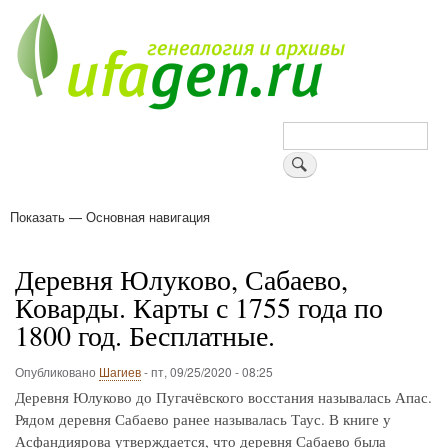
Перейти
к
основному
содержанию
Поиск
Показать — Основная навигация
Основная
навигация
Деревни
Форум
Поиск земляков
Татарские имена
Блоги
Войти
Поддержи Уфаген!
Деревня Юлуково, Сабаево,
Коварды. Карты с 1755 года по
1800 год. Бесплатные.
Опубликовано
Шагиев
-
пт, 09/25/2020 - 08:25
Деревня Юлуково до Пугачёвского восстания называлась Апас.
Рядом деревня Сабаево ранее называлась Таус. В книге у
Асфандиярова утверждается, что деревня Сабаево была