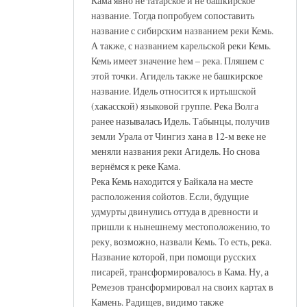
Кама явно не татарское и не башкирское
название. Тогда попробуем сопоставить
название с сибирским названием реки Кемь.
А также, с названием карельской реки Кемь.
Кемь имеет значение hем – река. Пляшем с
этой точки. Агидель также не башкирское
название. Идель относится к иртышской
(хакасской) языковой группе. Река Волга
ранее называлась Идель. Табынцы, получив
земли Урала от Чингиз хана в 12-м веке не
меняли названия реки Агидель. Но снова
вернёмся к реке Кама.
Река Кемь находится у Байкала на месте
расположения сойотов. Если, будущие
удмурты двинулись оттуда в древности и
пришли к нынешнему местоположению, то
реку, возможно, назвали Кемь. То есть, река.
Название которой, при помощи русских
писарей, трансформировалось в Кама. Ну, а
Ремезов трансформировал на своих картах в
Камень. Радищев, видимо также