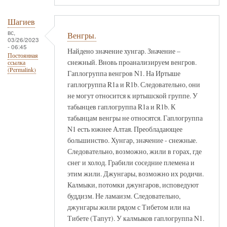
Шагиев
вс,
Венгры.
03/26/2023
- 06:45
Найдено значение хунгар. Значение –
Постоянная
снежный. Вновь проанализируем венгров.
ссылка
(Permalink)
Гаплогруппа венгров N1. На Иртыше
гаплогруппа R1a и R1b. Следовательно, они
не могут относится к иртышской группе. У
табынцев гаплогруппа R1a и R1b. К
табынцам венгры не относятся. Гаплогруппа
N1 есть южнее Алтая. Преобладающее
большинство. Хунгар, значение - снежные.
Следовательно, возможно, жили в горах, где
снег и холод. Грабили соседние племена и
этим жили. Джунгары, возможно их родичи.
Калмыки, потомки джунгаров, исповедуют
буддизм. Не ламаизм. Следовательно,
джунгары жили рядом с Тибетом или на
Тибете (Тапут). У калмыков гаплогруппа N1.