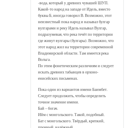
-вода, который у древних чувашей ШУП.
Какой-то народ на западе от Идель, вместо
буквы Б, иногда говорил В. Возможно, этот
неизвестный пока народ и называл булгар
вулгарами и реку Идель называл Вулгар,
подразумевая, что река течёт по территории
где живут вулгары (булгары). Возможно, что
этот народ жил на территории современной
Владимирской области. Там имеется река
Вольга.
По этим фонетическим различиям и следует
искать древних табынцев в орхоно-
енисейских письменах.
Пока один из вариантов имени Баимбет.
Следует продолжить, чтобы определить
точное значение имени.
Бай – богач.
Ийм с монгольского. Такой, подобный.
Бат с монгольского. Твёрдый, крепкий,
прочный, надёжный.