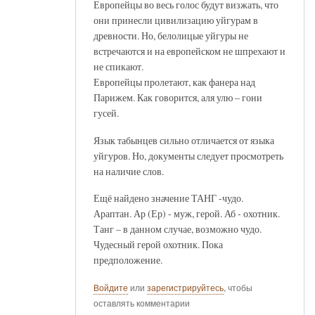
Европейцы во весь голос будут визжать, что
они принесли цивилизацию уйгурам в
древности. Но, белолицые уйгуры не
встречаются и на европейском не шпрехают и
не спикают.
Европейцы пролетают, как фанера над
Парижем. Как говорится, аля улю – гони
гусей.
Язык табынцев сильно отличается от языка
уйгуров. Но, документы следует просмотреть
на наличие слов.
Ещё найдено значение ТАНГ -чудо.
Араптан. Ар (Ер) - муж, герой. Аб - охотник.
Танг – в данном случае, возможно чудо.
Чудесный герой охотник. Пока
предположение.
Войдите
или
зарегистрируйтесь
, чтобы
оставлять комментарии