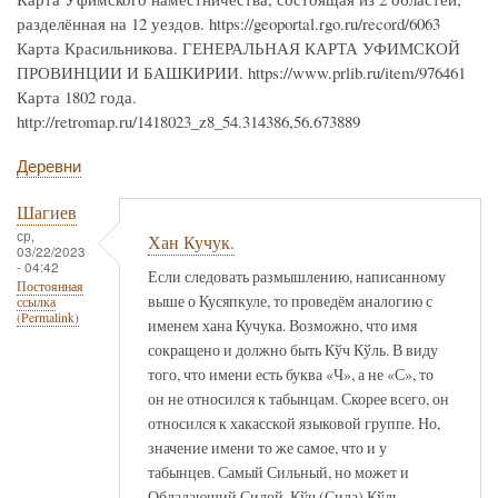
разделённая на 12 уездов. https://geoportal.rgo.ru/record/6063
Карта Красильникова. ГЕНЕРАЛЬНАЯ КАРТА УФИМСКОЙ
ПРОВИНЦИИ И БАШКИРИИ. https://www.prlib.ru/item/976461
Карта 1802 года.
http://retromap.ru/1418023_z8_54.314386,56.673889
Деревни
Шагиев
ср,
Хан Кучук.
03/22/2023
- 04:42
Если следовать размышлению, написанному
Постоянная
выше о Кусяпкуле, то проведём аналогию с
ссылка
(Permalink)
именем хана Кучука. Возможно, что имя
сокращено и должно быть Кўч Кўль. В виду
того, что имени есть буква «Ч», а не «С», то
он не относился к табынцам. Скорее всего, он
относился к хакасской языковой группе. Но,
значение имени то же самое, что и у
табынцев. Самый Сильный, но может и
Обладающий Силой. Кўч (Сила) Кўль