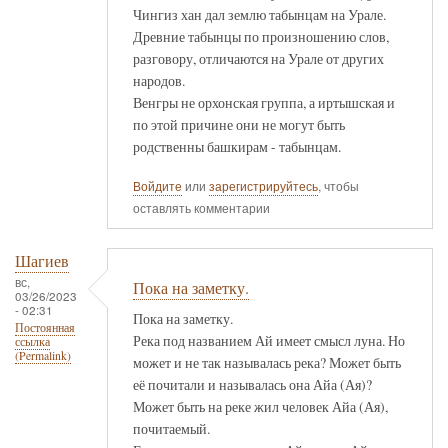
Чингиз хан дал землю табынцам на Урале.
Древние табынцы по произношению слов,
разговору, отличаются на Урале от других
народов.
Венгры не орхонская группа, а иртышская и
по этой причине они не могут быть
родственны башкирам - табынцам.
Войдите
или
зарегистрируйтесь
, чтобы
оставлять комментарии
Шагиев
вс,
Пока на заметку.
03/26/2023
- 02:31
Пока на заметку.
Постоянная
Река под названием Ай имеет смысл луна. Но
ссылка
(Permalink)
может и не так называлась река? Может быть
её почитали и называлась она Айа (Ая)?
Может быть на реке жил человек Айа (Ая),
почитаемый.