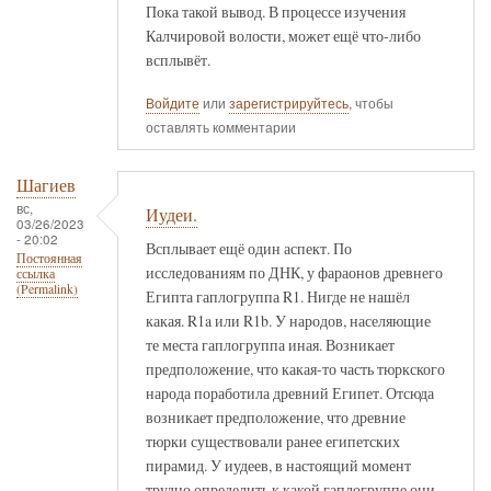
Пока такой вывод. В процессе изучения
Калчировой волости, может ещё что-либо
всплывёт.
Войдите
или
зарегистрируйтесь
, чтобы
оставлять комментарии
Шагиев
вс,
Иудеи.
03/26/2023
- 20:02
Всплывает ещё один аспект. По
Постоянная
исследованиям по ДНК, у фараонов древнего
ссылка
(Permalink)
Египта гаплогруппа R1. Нигде не нашёл
какая. R1a или R1b. У народов, населяющие
те места гаплогруппа иная. Возникает
предположение, что какая-то часть тюркского
народа поработила древний Египет. Отсюда
возникает предположение, что древние
тюрки существовали ранее египетских
пирамид. У иудеев, в настоящий момент
трудно определить к какой гаплогруппе они