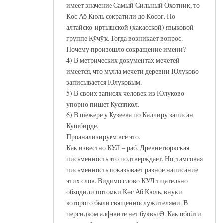
имеет значение Самый Сильный Охотник, то
Көс Аб Кюль сократили до Көсөғ. По
алтайско-иртышской (хакасской) языковой
группе Кўчўҡ. Тогда возникает вопрос.
Почему произошло сокращение имени?
4) В метрических документах мечетей
имеется, что мулла мечети деревни Юлуково
записывается Юлуковым.
5) В своих записях человек из Юлуково
упорно пишет Кусяпкол.
6) В шежере у Кузеева по Калчиру записан
Кушбирде.
Проанализируем всё это.
Как известно КУЛ – раб. Древнетюркская
письменность это подтверждает. Но, тамговая
письменность показывает разное написание
этих слов. Видимо слово КУЛ тщательно
обходили потомки Көс Аб Кюль, внуки
которого были священнослужителями. В
персидком алфавите нет буквы Ө. Как обойти