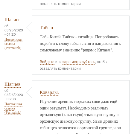
оставлять комментарии
Шагиев
сб,
Табын.
03/25/2023
- 01:20
Таб - Китай. Табгач - китайцы. Попробовать
Постоянная
подойти к слову табын с этого направления к
ссылка
(Permalink)
смысловому значению "рядом с Китаем".
Войдите
или
зарегистрируйтесь
, чтобы
оставлять комментарии
Шагиев
сб,
Коварды.
03/25/2023
- 06:38
Изучение древних тюркских слов дало ещё
Постоянная
один результат. Необходимо различать
ссылка
(Permalink)
иртышскую (хакасскую) языковую группу и
орхонскую языковую группу. Язык древних
табынцев относится к орхонской группе, и он