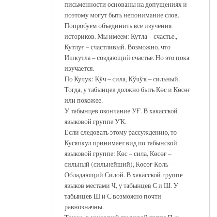
письменности основаны на допущениях и
поэтому могут быть непонимание слов.
Попробуем объединить все изучения
историков. Мы имеем: Кутла – счастье.,
Кутлуғ – счастливый. Возможно, что
Ишкутла – создающий счастье. Но это пока
изучается.
По Кучук: Кўч – сила, Кўчўҡ – сильный.
Тогда, у табынцев должно быть Көс и Көсөғ
или похожее.
У табынцев окончание УҒ. В хакасской
языковой группе УҠ.
Если следовать этому рассуждению, то
Кусяпкул принимает вид по табынской
языковой группе: Көс – сила, Көсөғ –
сильный (сильнейший), Көсөғ Көль -
Обладающий Силой. В хакасской группе
языков местами Ч, у табынцев С и Ш. У
табынцев Ш и С возможно почти
равнозначны.