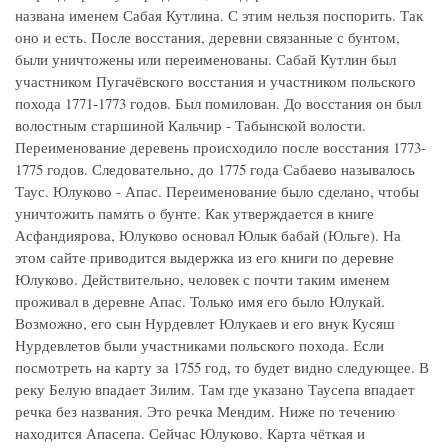
названа именем Сабая Кутлина. С этим нельзя поспорить. Так
оно и есть. После восстания, деревни связанные с бунтом,
были уничтожены или переименованы. Сабай Кутлин был
участником Пугачёвского восстания и участником польского
похода 1771-1773 годов. Был помилован. До восстания он был
волостным старшиной Кальчир - Табынской волости.
Переименование деревень происходило после восстания 1773-
1775 годов. Следовательно, до 1775 года Сабаево называлось
Таус. Юлуково - Апас. Переименование было сделано, чтобы
уничтожить память о бунте. Как утверждается в книге
Асфандиярова, Юлуково основал Юлык бабай (Юльге). На
этом сайте приводится выдержка из его книги по деревне
Юлуково. Действительно, человек с почти таким именем
проживал в деревне Апас. Только имя его было Юлукай.
Возможно, его сын Нурдевлет Юлукаев и его внук Кусяш
Нурдевлетов были участниками польского похода. Если
посмотреть на карту за 1755 год, то будет видно следующее. В
реку Белую впадает Зилим. Там где указано Таусепа впадает
речка без названия. Это речка Мендим. Ниже по течению
находится Апасепа. Сейчас Юлуково. Карта чёткая и