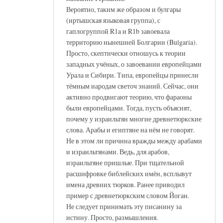
Вероятно, таким же образом и булгары
(иртышская языковая группа), с
гаплогруппой R1a и R1b завоевала
территорию нынешней Болгарии (Bulgaria).
Просто, скептически отношусь к теории
западных учёных, о завоевании европейцами
Урала и Сибири. Типа, европейцы принесли
тёмным народам светоч знаний. Сейчас, они
активно продвигают теорию, что фараоны
были европейцами. Тогда, пусть объяснят,
почему у израильтян многие древнетюркские
слова. Арабы и египтяне на нём не говорят.
Не в этом ли причина вражды между арабами
и израильтянами. Ведь, для арабов,
израильтяне пришлые. При тщательной
расшифровке библейских имён, всплывут
имена древних тюрков. Ранее приводил
пример с древнетюркским словом Йоган.
Не следует принимать эту писанину за
истину. Просто, размышления.