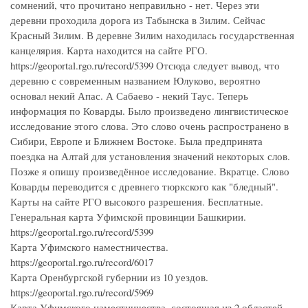
сомнений, что прочитано неправильно - нет. Через эти
деревни проходила дорога из Табынска в Зилим. Сейчас
Красный Зилим. В деревне Зилим находилась государственная
канцелярия. Карта находится на сайте РГО.
https://geoportal.rgo.ru/record/5399 Отсюда следует вывод, что
деревню с современным названием Юлуково, вероятно
основал некий Апас. А Сабаево - некий Таус. Теперь
информация по Коварды. Было произведено лингвистическое
исследование этого слова. Это слово очень распространено в
Сибири, Европе и Ближнем Востоке. Была предпринята
поездка на Алтай для установления значений некоторых слов.
Позже я опишу произведённое исследование. Вкратце. Слово
Коварды переводится с древнего тюркского как "бледный".
Карты на сайте РГО высокого разрешения. Бесплатные.
Генеральная карта Уфимской провинции Башкирии.
https://geoportal.rgo.ru/record/5399
Карта Уфимского наместничества.
https://geoportal.rgo.ru/record/6017
Карта Оренбургской губернии из 10 уездов.
https://geoportal.rgo.ru/record/5969
Карта Уфимского наместничества, состоящая из 2 областей,