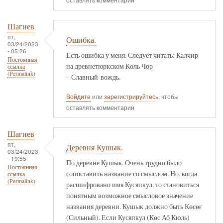
Шагиев
пт,
Ошибка.
03/24/2023
- 05:26
Есть ошибка у меня. Следует читать: Калчир
Постоянная
на древнетюркском Көль Чор
ссылка
(Permalink)
- Славный вождь.
Войдите
или
зарегистрируйтесь
, чтобы
оставлять комментарии
Шагиев
пт,
Деревня Кушык.
03/24/2023
- 19:55
По деревне Кушык. Очень трудно было
Постоянная
сопоставить название со смыслом. Но, когда
ссылка
(Permalink)
расшифровано имя Кусяпкул, то становиться
понятным возможное смысловое значение
названия деревни. Кушык должно быть Көсөғ
(Сильный). Если Кусяпкул (Көс Аб Кюль)