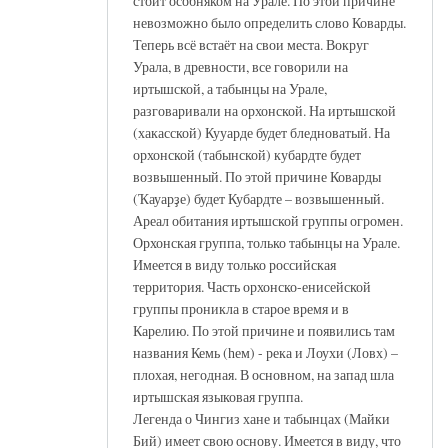
стоит особняком на Урале. По этой причине
невозможно было определить слово Коварды.
Теперь всё встаёт на свои места. Вокруг
Урала, в древности, все говорили на
иртышской, а табынцы на Урале,
разговаривали на орхонской. На иртышской
(хакасской) Кууарде будет бледноватый. На
орхонской (табынской) кубардте будет
возвышенный. По этой причине Коварды
(Ҡауарҙе) будет Кубардте – возвышенный.
Ареал обитания иртышской группы огромен.
Орхонская группа, только табынцы на Урале.
Имеется в виду только российская
территория. Часть орхонско-енисейской
группы проникла в старое время и в
Карелию. По этой причине и появились там
названия Кемь (һем) - река и Лоухи (Ловх) –
плохая, негодная. В основном, на запад шла
иртышская языковая группа.
Легенда о Чингиз хане и табынцах (Майки
Бий) имеет свою основу. Имеется в виду, что