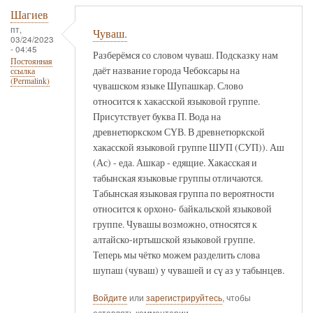
Шагиев
пт,
Чуваш.
03/24/2023
- 04:45
Разберёмся со словом чуваш. Подсказку нам
Постоянная
даёт название города Чебоксары на
ссылка
(Permalink)
чувашском языке Шупашкар. Слово
относится к хакасской языковой группе.
Присутствует буква П. Вода на
древнетюркском СҮВ. В древнетюркской
хакасской языковой группе ШУП (СУП)). Аш
(Ас) - еда. Ашкар - едящие. Хакасская и
табынская языковые группы отличаются.
Табынская языковая группа по вероятности
относится к орхоно- байкальской языковой
группе. Чувашы возможно, относятся к
алтайско-иртышской языковой группе.
Теперь мы чётко можем разделить слова
шупаш (чуваш) у чувашей и сү аз у табынцев.
Войдите
или
зарегистрируйтесь
, чтобы
оставлять комментарии