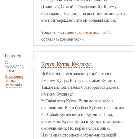
(Главный, Самый, Обладающий). К нему
обращались башкиры за военной помощью и
это подтверждает, что он обладал силой.
Войдите
или
зарегистрируйтесь
, чтобы
оставлять комментарии
Шагиев
ср,
Кучук. Кутла. Кусяпкул.
03/22/2023
- 18:45
Всё же пытаемся дальше разобраться с
Постоянная
именем Кўчўк. Есть у нас Сабай Кутлин.
ссылка
(Permalink)
Также мы попытаемся разобраться далее с
именем Кусяпкул.
У Сабая отец Кутла. Видимо, всё дело в
окончаниях. Если бы был Кутлуг, то записали
бы Сабай Кутлугов, а не Кутлин. Тогда,
возможно, Кутла. Кутла и Кутлуг отличаются
окончаниями. Но, корень слова один.
Изучения историков орхоно-енисейской