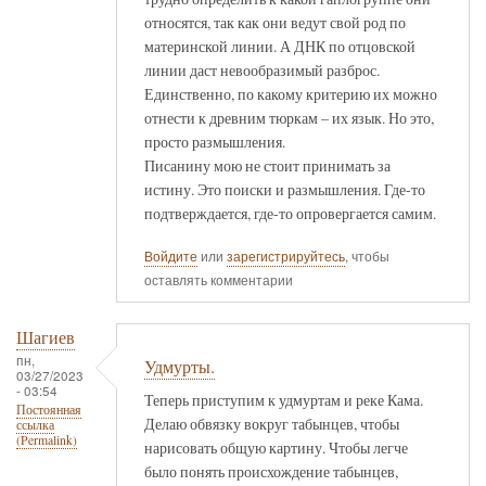
относятся, так как они ведут свой род по
материнской линии. А ДНК по отцовской
линии даст невообразимый разброс.
Единственно, по какому критерию их можно
отнести к древним тюркам – их язык. Но это,
просто размышления.
Писанину мою не стоит принимать за
истину. Это поиски и размышления. Где-то
подтверждается, где-то опровергается самим.
Войдите
или
зарегистрируйтесь
, чтобы
оставлять комментарии
Шагиев
пн,
Удмурты.
03/27/2023
- 03:54
Теперь приступим к удмуртам и реке Кама.
Постоянная
Делаю обвязку вокруг табынцев, чтобы
ссылка
(Permalink)
нарисовать общую картину. Чтобы легче
было понять происхождение табынцев,