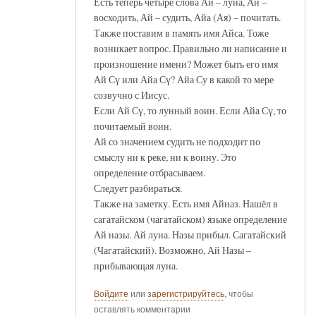
Есть теперь четыре слова Ай – луна, Ай –
восходить, Ай – судить, Айа (Ая) – почитать.
Также поставим в память имя Айса. Тоже
возникает вопрос. Правильно ли написание и
произношение имени? Может быть его имя
Ай Сү или Айа Сү? Айа Су в какой то мере
созвучно с Иисус.
Если Ай Сү, то лунный воин. Если Айа Сү, то
почитаемый воин.
Ай со значением судить не подходит по
смыслу ни к реке, ни к воину. Это
определение отбрасываем.
Следует разбираться.
Также на заметку. Есть имя Айназ. Нашёл в
сагатайском (чагатайском) языке определение
Ай назы. Ай луна. Назы прибыл. Сагатайский
(Чагатайский). Возможно, Ай Назы –
прибывающая луна.
Войдите
или
зарегистрируйтесь
, чтобы
оставлять комментарии