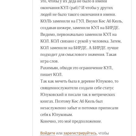
это, чтобы у их деда не было в имени
окончания КУЛ (раб)? И чтобы у других
людей не было такого окончания в имени.
КӨЛЬ заменили на ГУЛ. Внуки Көс Аб Кюль,
создавая шежере, заменили КУЛ на БИРДЕ.
Видимо, первоначально заменили КУЛ на
КОЛ. КОЛ связано с рукой у человека. Затем,
КОЛ заменили на БИРДЕ. А БИРДЕ лучше
подходит для смыслового значения. Такая
игра слов.
Рахимьян, обходя это ограничение КУЛ,
пишет КОЛ.
Так как мечеть была в деревне Юлуково, то
священнослужители создали себе статус
Юлуковский и писали так в метрических
книгах. Поэтому Көс Аб Кюль был
незаслуженно забыт и потомки приписали
себя к Юлуковым.
Конечно, это моё предположение.
Войдите
или
зарегистрируйтесь
, чтобы