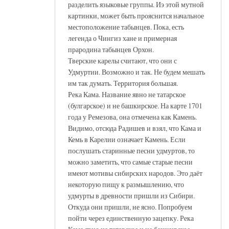
разделить языковые группы. Иэ этой мутной
картинки, может быть прояснится начальное
местоположение табынцев. Пока, есть
легенда о Чингиз хане и примерная
прародина табынцев Орхон.
Тверские карелы считают, что они с
Удмуртии. Возможно и так. Не будем мешать
им так думать. Территория большая.
Река Кама. Название явно не татарское
(булгарское) и не башкирское. На карте 1701
года у Ремезова, она отмечена как Камень.
Видимо, отсюда Радишев и взял, что Кама и
Кемь в Карелии означает Камень. Если
послушать старинные песни удмуртов, то
можно заметить, что самые старые песни
имеют мотивы сибирских народов. Это даёт
некоторую пищу к размышлению, что
удмурты в древности пришли из Сибири.
Откуда они пришли, не ясно. Попробуем
пойти через единственную зацепку. Река