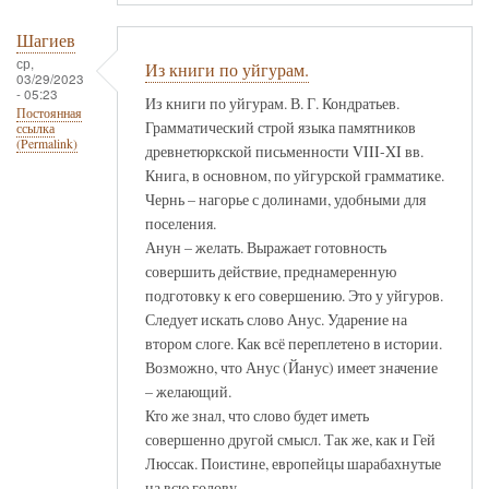
Шагиев
ср,
Из книги по уйгурам.
03/29/2023
- 05:23
Из книги по уйгурам. В. Г. Кондратьев.
Постоянная
Грамматический строй языка памятников
ссылка
(Permalink)
древнетюркской письменности VIII-XI вв.
Книга, в основном, по уйгурской грамматике.
Чернь – нагорье с долинами, удобными для
поселения.
Анун – желать. Выражает готовность
совершить действие, преднамеренную
подготовку к его совершению. Это у уйгуров.
Следует искать слово Анус. Ударение на
втором слоге. Как всё переплетено в истории.
Возможно, что Анус (Йанус) имеет значение
– желающий.
Кто же знал, что слово будет иметь
совершенно другой смысл. Так же, как и Гей
Люссак. Поистине, европейцы шарабахнутые
на всю голову.