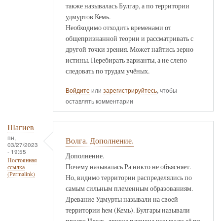
также называлась Булгар, а по территории
удмуртов Кемь.
Необходимо отходить временами от
общепризнанной теории и рассматривать с
другой точки зрения. Может найтись зерно
истины. Перебирать варианты, а не слепо
следовать по трудам учёных.
Войдите
или
зарегистрируйтесь
, чтобы
оставлять комментарии
Шагиев
пн,
Волга. Дополнение.
03/27/2023
- 19:55
Дополнение.
Постоянная
Почему называлась Ра никто не объясняет.
ссылка
(Permalink)
Но, видимо территории распределялись по
самым сильным племенным образованиям.
Древание Удмурты называли на своей
территории һем (Кемь). Булгары называли
просто Идель, другие племена называли её по