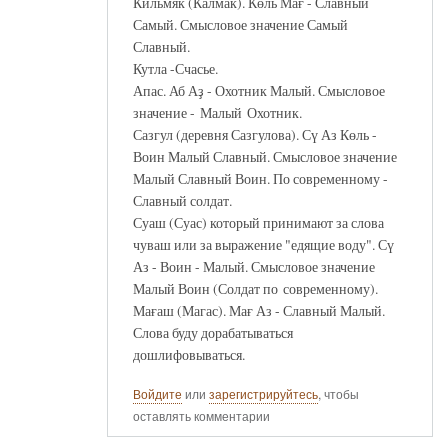
Кильмяк (Калмак). Көль Мағ - Славный
Самый. Смысловое значение Самый
Славный.
Кутла -Счасье.
Апас. Аб Аҙ - Охотник Малый. Смысловое
значение - Малый Охотник.
Сазгул (деревня Сазгулова). Сү Аз Көль -
Воин Малый Славный. Смысловое значение
Малый Славный Воин. По современному -
Славный солдат.
Суаш (Суас) который принимают за слова
чуваш или за выражение "едящие воду". Сү
Аз - Воин - Малый. Смысловое значение
Малый Воин (Солдат по современному).
Мағаш (Магас). Мағ Аз - Славный Малый.
Слова буду дорабатываться
дошлифовываться.
Войдите
или
зарегистрируйтесь
, чтобы
оставлять комментарии