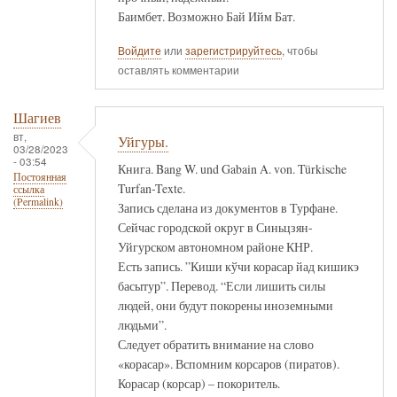
Баимбет. Возможно Бай Ийм Бат.
Войдите
или
зарегистрируйтесь
, чтобы
оставлять комментарии
Шагиев
вт,
Уйгуры.
03/28/2023
- 03:54
Книга. Bang W. und Gabain A. von. Türkische
Постоянная
Turfan-Texte.
ссылка
(Permalink)
Запись сделана из документов в Турфане.
Сейчас городской округ в Синьцзян-
Уйгурском автономном районе КНР.
Есть запись. ”Киши кўчи корасар йад кишикэ
басытур”. Перевод. “Если лишить силы
людей, они будут покорены иноземными
людьми”.
Следует обратить внимание на слово
«корасар». Вспомним корсаров (пиратов).
Корасар (корсар) – покоритель.