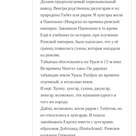
Делаем предполагаемый первоначальный
вывод. Венгры родственны джунгарам и их
прародина Тибет или рядом. И хунгары жили
в Паннонии (Hungaria) во времена римской
империи. Завоевали Паннонию в то время.
Ещё в учебнике по истории, при изучении
Римской империи, было написано, что у её
границ появились гунны, которые нападали
на римлян.
Табынцы обосновались на Урале в 12-м веке.
Во времена Чингиз хана. Он даровал
табынцам земли Урала. Разброс во времени
огромный, в несколько веков.
И ещё. Хунну, хунгар, гунны, джунгар,
зюнгар, возможно, эти названия одного и
того же народа.
Дайчи, возможно, жили рядом с Тибетом, но
не относились к хунгарам. И пошла
завоёвывать Европу вместе с хунгарами,
образовав Дойчланд (Deutschland). Римское
название Германия.