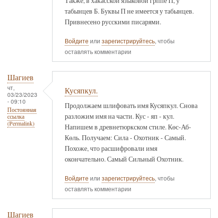
Также, в хакасской языковой грппе П, у
табынцев Б. Буквы П не имеется у табынцев.
Привнесено русскими писарями.
Войдите
или
зарегистрируйтесь
, чтобы
оставлять комментарии
Шагиев
чт,
Кусяпкул.
03/23/2023
- 09:10
Продолжаем шлифовать имя Кусяпкул. Снова
Постоянная
разложим имя на части. Кус - яп - кул.
ссылка
(Permalink)
Напишем в древнетюркском стиле. Көс-Аб-
Көль. Получаем: Сила - Охотник - Самый.
Похоже, что расшифровали имя
окончательно. Самый Сильный Охотник.
Войдите
или
зарегистрируйтесь
, чтобы
оставлять комментарии
Шагиев