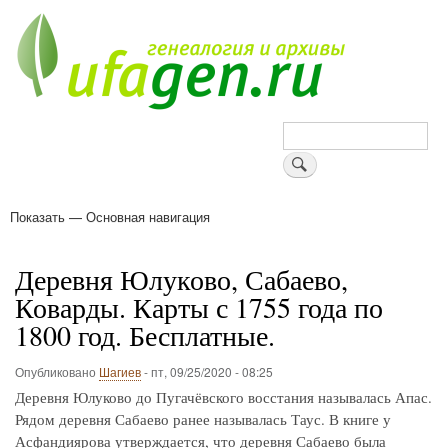
Перейти
к
основному
содержанию
Поиск
Показать — Основная навигация
Основная
навигация
Деревни
Форум
Поиск земляков
Татарские имена
Блоги
Войти
Поддержи Уфаген!
Деревня Юлуково, Сабаево,
Коварды. Карты с 1755 года по
1800 год. Бесплатные.
Опубликовано
Шагиев
-
пт, 09/25/2020 - 08:25
Деревня Юлуково до Пугачёвского восстания называлась Апас.
Рядом деревня Сабаево ранее называлась Таус. В книге у
Асфандиярова утверждается, что деревня Сабаево была