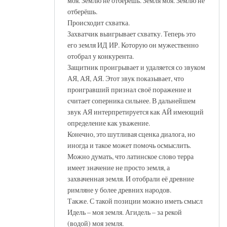
моя. Землю не отберёшь. Земля моя. Землю не
отберёшь.
Происходит схватка.
Захватчик выигрывает схватку. Теперь это
его земля ИД ИР. Которую он мужественно
отобрал у конкурента.
Защитник проигрывает и удаляется со звуком
АЯ, АЯ, АЯ. Этот звук показывает, что
проигравший признал своё поражение и
считает соперника сильнее. В дальнейшем
звук АЯ интерпретируется как АЙ имеющий
определение как уважение.
Конечно, это шутливая сценка диалога, но
иногда и такое может помочь осмыслить.
Можно думать, что латинское слово терра
имеет значение не просто земля, а
захваченная земля. И отобрали её древние
римляне у более древних народов.
Также. С такой позиции можно иметь смысл
Идель – моя земля. Агидель – за рекой
(водой) моя земля.