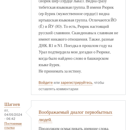
(йорик шер (сердце льва)). Видна сразу
тибетская языковая группа. В имени Рюрик
(ер йурик (мужественное сердце)) видна
иртышская языковая группа. Отличаются ЙО
(Ё) и ЙУ (Ю). То есть, Рюрик настоящий
русский славянин. Скандинавы к славянам не
имеют никакого отношения. Также, разные
ДНК. R1 и N1. Поездка в прошлом году на
Урал подтвердила мои догадки о Рюрике,
когда было найдено слово в башкирском
языке йурек.
Не принимать за истину.
Войдите
или
зарегистрируйтесь
, чтобы
оставлять комментарии
Шагиев
пт,
Воображаемый диалог первобытных
04/05/2024
- 06:42
людей.
Постоянная
ссылка
Продолжим осмысливать древние слова.