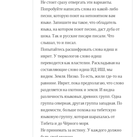
Не стоит сразу отвергать эти варианты.
Попробуйте написать слова из какой-либо
песни, которую поют на непонятном вам
языке. Запишите вы такое, что обладатель
языка, на котором поют песню, даст дуба от
шока. Так и русские писари писали. Что
слышал, то и писал.
Попытайтесь расшифровать слова идиш и
иврит. У тюркологов слово идиш
переводится как властелин. Раскладывая на
составляющие слово идиш ИД ИШ, мы
видим. Земля. Низко. То есть, жили где-то на
равнине. Иврит, пока предполагаю, что слово
разделяется на охотник и земля. И видна
различность языковых древних групп. Одна
группа северная, другая группа западная. По
видимости, больше похожа на тибетскую
языковую группу, которая шарахалась от
Тибета и до Чёрного моря.
Не принимать за истину. У каждого должно
быть своё мнение.