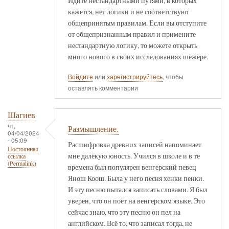
Идите нестандартными путями, в которых
кажется, нет логики и не соответствуют
общепринятым правилам. Если вы отступите
от общепризнанным правил и примените
нестандартную логику, то можете открыть
много нового в своих исследованиях шежере.
Войдите
или
зарегистрируйтесь
, чтобы
оставлять комментарии
Шагиев
чт,
Размышление.
04/04/2024
- 05:09
Расшифровка древних записей напоминает
Постоянная
мне далёкую юность. Учился в школе и в те
ссылка
(Permalink)
времена был популярен венгерский певец
Янош Коош. Была у него песня хенки пенки.
И эту песню пытался записать словами. Я был
уверен, что он поёт на венгерском языке. Это
сейчас знаю, что эту песню он пел на
английском. Всё то, что записал тогда, не