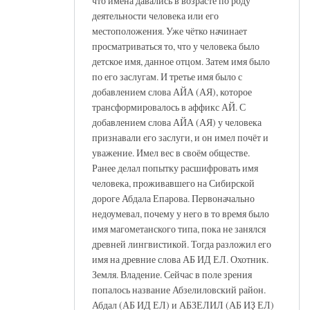
что имена давались в возрасте по роду
деятельности человека или его
местоположения. Уже чётко начинает
просматриваться то, что у человека было
детское имя, данное отцом. Затем имя было
по его заслугам. И третье имя было с
добавлением слова АЙА (АЯ), которое
трансформировалось в аффикс АЙ. С
добавлением слова АЙА (АЯ) у человека
признавали его заслуги, и он имел почёт и
уважение. Имел вес в своём обществе.
Ранее делал попытку расшифровать имя
человека, проживавшего на Сибирской
дороге Абдала Епарова. Первоначально
недоумевал, почему у него в то время было
имя магометанского типа, пока не занялся
древней лингвистикой. Тогда разложил его
имя на древние слова АБ ИД ЕЛ. Охотник.
Земля. Владение. Сейчас в поле зрения
попалось название Абзелиловский район.
Абдал (АБ ИД ЕЛ) и АБЗЕЛИЛ (АБ ИҘ ЕЛ)