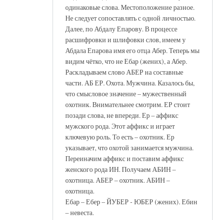
одинаковые слова. Местоположение разное.
Не следует сопоставлять с одной личностью.
Далее, по Абдалу Епарову. В процессе
расшифровки и шлифовки слов, имеем у
Абдала Епарова имя его отца Абер. Теперь мы
видим чётко, что не Ебар (жених), а Абер.
Раскладываем слово АБЕР на составные
части. АБ ЕР. Охота. Мужчина. Казалось бы,
что смысловое значение – мужественный
охотник. Внимательнее смотрим. ЕР стоит
позади слова, не впереди. Ер – аффикс
мужского рода. Этот аффикс и играет
ключевую роль. То есть – охотник. Ер
указывает, что охотой занимается мужчина.
Переиначим аффикс и поставим аффикс
женского рода ИН. Получаем АБИН –
охотница. АБЕР – охотник. АБИН –
охотница.
Ебар – Ебер – ЙУБЕР - ЮБЕР (жених). Ебин
– невеста.