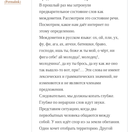
(Permalink)
В прошлый раз мы затронули
предварительное состояние слов как
междометия. Рассмотрим это состояние речи.
Посмотрим, какое нам даёт интернет по
этому определению.
Междометия в русском языке: ох, ой, пли, ух,
фу, фи, ага, ах, апчхи, батюшки, браво,
господи, ишь ты, боже ж ты мой, о чёрт, ни
фига себе! ай молодца!, молодец!,
молодчина!, да ну ты брось, да ну как же оно
так вышло-то вот, при!… Эти слова не имеют
лексических и грамматических значений, не
изменяются и не являются членами
предложения.
Следовательно, мы должны копать глубже.
Глубже по иерархии слов идут звуки.
Представим ситуацию, когда два
первобытных человека общаются между
собой. У них идёт спор из-за земли обитания.
Один хочет отобрать территорию. Другой