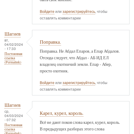
Войдите
или
зарегистрируйтесь
, чтобы
оставлять комментарии
Шагиев
вт,
Поправка.
04/02/2024
- 17:33
Поправка. Не Абдал Епаров, а Епар Абдалов.
Постоянная
Отсюда следует, что Абдал - АБ ИД ЕЛ
ссылка
(Permalink)
владелец охотничий земли. Епар - Абер,
просто охотник.
Войдите
или
зарегистрируйтесь
, чтобы
оставлять комментарии
Шагиев
ср,
Карел, курел, король.
04/03/2024
- 07:32
Всё не дают покоя слова карел, курел, король.
Постоянная
В предыдущих разборах этого слова
ссылка
(Permalink)