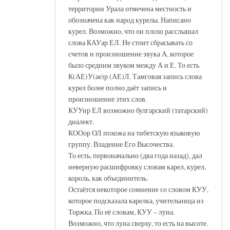
территории Урала отмечена местность и
обозначена как народ курелы. Написано
курел. Возможно, что он плохо расслышал
слова КАУар ЕЛ. Не стоит сбрасывать со
счетов и произношение звука А, которое
было средним звуком между А и Е. То есть
К(АЕ)У(ае)р (АЕ)Л. Тамговая запись слова
курел более полно даёт запись и
произношение этих слов.
КУУир ЕЛ возможно булгарский (татарский)
диалект.
КООор ОЛ похожа на тибетскую языковую
группу. Владение Его Высочества.
То есть, первоначально (два года назад), дал
неверную расшифровку словам карел, курел,
король, как объединитель.
Остаётся некоторое сомнение со словом КУУ,
которое подсказала карелка, учительница из
Торжка. По её словам, КУУ – луна.
Возможно, что луна сверху, то есть на высоте.