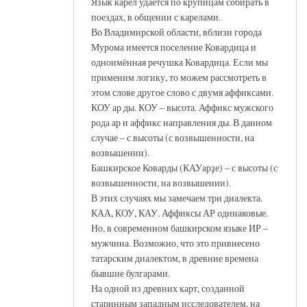
Язык карел удаётся по крупицам собирать в
поездах, в общении с карелами.
Во Владимирской области, вблизи города
Мурома имеется поселение Ковардица и
одноимённая речушка Ковардица. Если мы
применим логику, то можем рассмотреть в
этом слове другое слово с двумя аффиксами.
КОУ ар ды. КОУ – высота. Аффикс мужского
рода ар и аффикс направления ды. В данном
случае – с высоты (с возвышенности, на
возвышении).
Башкирское Коварды (КАУарҙе) – с высоты (с
возвышенности, на возвышении).
В этих случаях мы замечаем три диалекта.
КАА, КОУ, КАУ. Аффиксы АР одинаковые.
Но, в современном башкирском языке ИР –
мужчина. Возможно, что это привнесено
татарским диалектом, в древние времена
бывшие булгарами.
На одной из древних карт, созданной
старинным западным исследователем, на