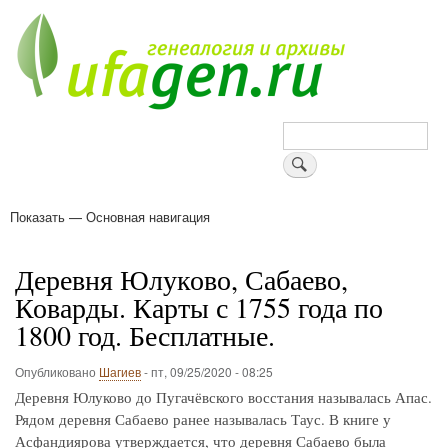
Перейти
к
основному
содержанию
Поиск
Показать — Основная навигация
Основная
навигация
Деревни
Форум
Поиск земляков
Татарские имена
Блоги
Войти
Поддержи Уфаген!
Деревня Юлуково, Сабаево,
Коварды. Карты с 1755 года по
1800 год. Бесплатные.
Опубликовано
Шагиев
-
пт, 09/25/2020 - 08:25
Деревня Юлуково до Пугачёвского восстания называлась Апас.
Рядом деревня Сабаево ранее называлась Таус. В книге у
Асфандиярова утверждается, что деревня Сабаево была