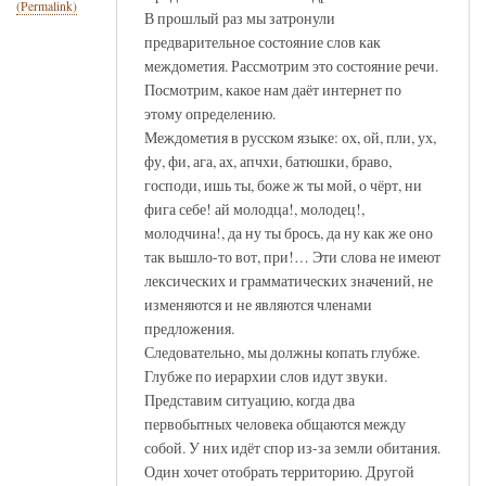
(Permalink)
В прошлый раз мы затронули
предварительное состояние слов как
междометия. Рассмотрим это состояние речи.
Посмотрим, какое нам даёт интернет по
этому определению.
Междометия в русском языке: ох, ой, пли, ух,
фу, фи, ага, ах, апчхи, батюшки, браво,
господи, ишь ты, боже ж ты мой, о чёрт, ни
фига себе! ай молодца!, молодец!,
молодчина!, да ну ты брось, да ну как же оно
так вышло-то вот, при!… Эти слова не имеют
лексических и грамматических значений, не
изменяются и не являются членами
предложения.
Следовательно, мы должны копать глубже.
Глубже по иерархии слов идут звуки.
Представим ситуацию, когда два
первобытных человека общаются между
собой. У них идёт спор из-за земли обитания.
Один хочет отобрать территорию. Другой