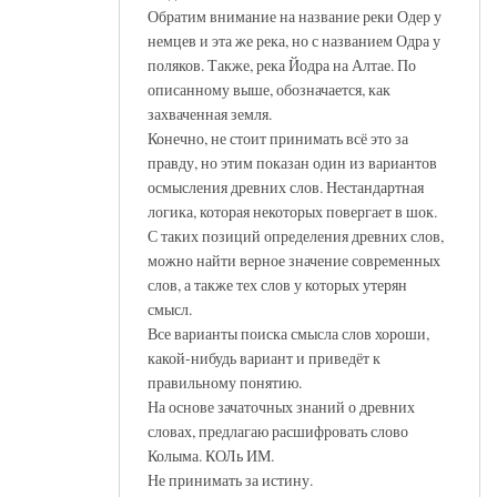
Обратим внимание на название реки Одер у
немцев и эта же река, но с названием Одра у
поляков. Также, река Йодра на Алтае. По
описанному выше, обозначается, как
захваченная земля.
Конечно, не стоит принимать всё это за
правду, но этим показан один из вариантов
осмысления древних слов. Нестандартная
логика, которая некоторых повергает в шок.
С таких позиций определения древних слов,
можно найти верное значение современных
слов, а также тех слов у которых утерян
смысл.
Все варианты поиска смысла слов хороши,
какой-нибудь вариант и приведёт к
правильному понятию.
На основе зачаточных знаний о древних
словах, предлагаю расшифровать слово
Колыма. КОЛь ИМ.
Не принимать за истину.