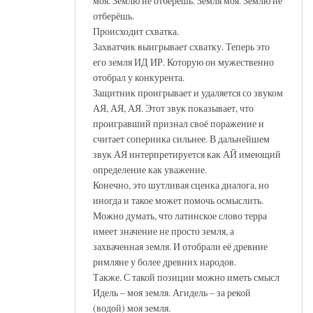
моя. Землю не отберёшь. Земля моя. Землю не
отберёшь.
Происходит схватка.
Захватчик выигрывает схватку. Теперь это
его земля ИД ИР. Которую он мужественно
отобрал у конкурента.
Защитник проигрывает и удаляется со звуком
АЯ, АЯ, АЯ. Этот звук показывает, что
проигравший признал своё поражение и
считает соперника сильнее. В дальнейшем
звук АЯ интерпретируется как АЙ имеющий
определение как уважение.
Конечно, это шутливая сценка диалога, но
иногда и такое может помочь осмыслить.
Можно думать, что латинское слово терра
имеет значение не просто земля, а
захваченная земля. И отобрали её древние
римляне у более древних народов.
Также. С такой позиции можно иметь смысл
Идель – моя земля. Агидель – за рекой
(водой) моя земля.