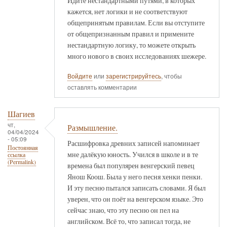
Идите нестандартными путями, в которых
кажется, нет логики и не соответствуют
общепринятым правилам. Если вы отступите
от общепризнанным правил и примените
нестандартную логику, то можете открыть
много нового в своих исследованиях шежере.
Войдите
или
зарегистрируйтесь
, чтобы
оставлять комментарии
Шагиев
чт,
Размышление.
04/04/2024
- 05:09
Расшифровка древних записей напоминает
Постоянная
мне далёкую юность. Учился в школе и в те
ссылка
(Permalink)
времена был популярен венгерский певец
Янош Коош. Была у него песня хенки пенки.
И эту песню пытался записать словами. Я был
уверен, что он поёт на венгерском языке. Это
сейчас знаю, что эту песню он пел на
английском. Всё то, что записал тогда, не