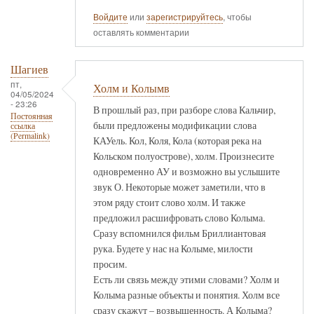
Войдите
или
зарегистрируйтесь
, чтобы
оставлять комментарии
Шагиев
пт,
Холм и Колымв
04/05/2024
- 23:26
В прошлый раз, при разборе слова Кальчир,
Постоянная
были предложены модификации слова
ссылка
(Permalink)
КАУель. Кол, Коля, Кола (которая река на
Кольском полуострове), холм. Произнесите
одновременно АУ и возможно вы услышите
звук О. Некоторые может заметили, что в
этом ряду стоит слово холм. И также
предложил расшифровать слово Колыма.
Сразу вспомнился фильм Бриллиантовая
рука. Будете у нас на Колыме, милости
просим.
Есть ли связь между этими словами? Холм и
Колыма разные объекты и понятия. Холм все
сразу скажут – возвышенность. А Колыма?