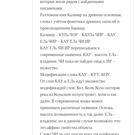
которые жили рядом с найденными
письменами.
Разложим имя Кальчир на древние основные
слова с учётом фонетики древних записей и
произношением башкир.
Кальчир – КУЛь ЧОР – КАУЛь ЧИР – КАУ
ЕЛь ЧИР – КАУ ЕЛь ЧИ ИР.
КАУ ЕЛь ЧИ ИР переписываем в
современные значения. КАУ - высота. ЕЛь -
владение. ЧИ пока не найден смысл. ИР –
мужество.
Модификации слова КАУ – КУУ, КОУ.
От слов КАУ и ЕЛь идут множество
модификаций слов. Кол, Коля, Кола (которая
река на Кольском полуострове), холм и так
далее. В современном языке может
принимать различные значения. Основа,
высота, возвышенность и так далее. ЕЛь –
владение, но в данном случае возможно, что
это аффикс свойства объекта.
Слово ЧИ до сих пор не могу расшифровать.