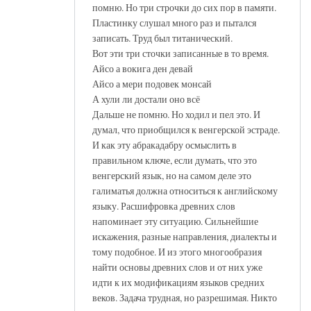
помню. Но три строчки до сих пор в памяти.
Пластинку слушал много раз и пытался
записать. Труд был титанический.
Вот эти три сточки записанные в то время.
Айсо а вокига ден девай
Айсо а мери подовек монсай
А хули ли достали оно всё
Дальше не помню. Но ходил и пел это. И
думал, что приобщился к венгерской эстраде.
И как эту абракадабру осмыслить в
правильном ключе, если думать, что это
венгерский язык, но на самом деле это
галиматья должна относиться к английскому
языку. Расшифровка древних слов
напоминает эту ситуацию. Сильнейшие
искажения, разные направления, диалекты и
тому подобное. И из этого многообразия
найти основы древних слов и от них уже
идти к их модификациям языков средних
веков. Задача трудная, но разрешимая. Никто