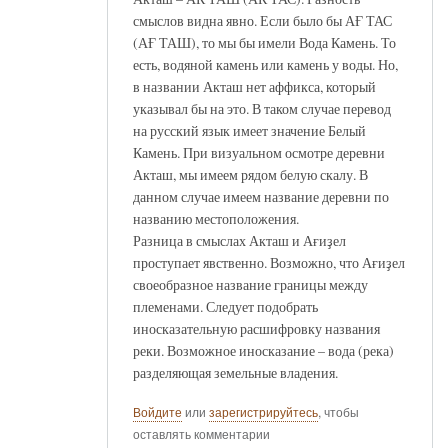
смыслов видна явно. Если было бы АҒ ТАС
(АҒ ТАШ), то мы бы имели Вода Камень. То
есть, водяной камень или камень у воды. Но,
в названии Акташ нет аффикса, который
указывал бы на это. В таком случае перевод
на русский язык имеет значение Белый
Камень. При визуальном осмотре деревни
Акташ, мы имеем рядом белую скалу. В
данном случае имеем название деревни по
названию местоположения.
Разница в смыслах Акташ и Ағиҙел
проступает явственно. Возможно, что Ағиҙел
своеобразное название границы между
племенами. Следует подобрать
иносказательную расшифровку названия
реки. Возможное иносказание – вода (река)
разделяющая земельные владения.
Войдите
или
зарегистрируйтесь
, чтобы
оставлять комментарии