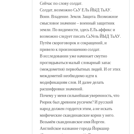
Сейчас по слову солдат.
Солдат, возможно СьУ ЕЛь ЙЫД ТьАУ.
Воин. Владение. Земля. Защита. Возможное
смысловое значение – военный защитник
земли. По видимости, здесь ЕЛь аффикс и
возможно следует писать СьУель ЙЫД ТьАУ.
Путём скороговорок и сокращений, и
привело к произношению солдат.
В исследовании уже начинает смутно
проглядываться малый словарный запас
(междометия) первобытных людей. И от этих
междометий необходимо идти к
модификациям слов. И далее делать
расшифровки значений.
Почему у меня сильнейшая уверенность, что
Рюрик был древним русичем? И русский
народ должен гордится этим, а не искать
мифические скандинавские корни у него.
Возьмём скандинавское имя Йорген.
Английское название города Йоркшир