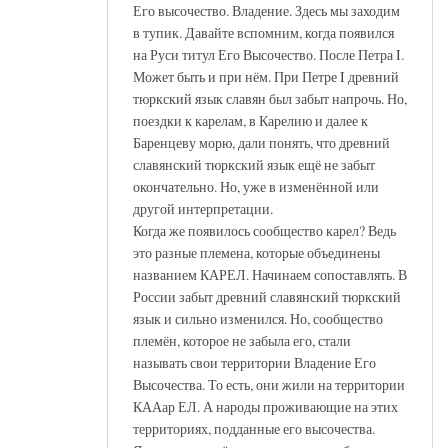
Его высочество. Владение. Здесь мы заходим
в тупик. Давайте вспомним, когда появился
на Руси титул Его Высочество. После Петра I.
Может быть и при нём. При Петре I древний
тюркский язык славян был забыт напрочь. Но,
поездки к карелам, в Карелию и далее к
Баренцеву морю, дали понять, что древний
славянский тюркский язык ещё не забыт
окончательно. Но, уже в изменённой или
другой интерпретации.
Когда же появилось сообщество карел? Ведь
это разные племена, которые объединены
названием КАРЕЛ. Начинаем сопоставлять. В
России забыт древний славянский тюркский
язык и сильно изменился. Но, сообщество
племён, которое не забыла его, стали
называть свои территории Владение Его
Высочества. То есть, они жили на территории
КААар ЕЛ. А народы проживающие на этих
территориях, подданные его высочества.