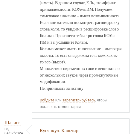
(иметь). В данном случае, ЕЛь, это аффикс
принадлежности. КОУель ИМ. Получаем
смысловое значение – имеет возвышенность.
Если внимательно посмотреть расшифровку
слова холм, то увидим в расшифровке слово
Колыма. Произнесите быстро слова КОУель
ИМ и вы услышите Колым.
Колыма может иметь иносказание – имеющая
высоты. То есть она должна течь меж каких-
то гор (высот).
Множество современных слов имеют начало
от нескольких звуков через промежуточные
модификации.
Не принимать за истину.
Войдите
или
зарегистрируйтесь
, чтобы
оставлять комментарии
Шагиев
вс,
Кусяпкул. Кальчир.
04/07/2024