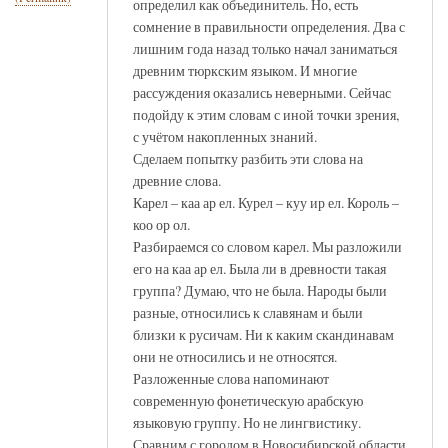
определил как объединитель. Но, есть
сомнение в правильности определения. Два с
лишним года назад только начал заниматься
древним тюркским языком. И многие
рассуждения оказались неверными. Сейчас
подойду к этим словам с иной точки зрения,
с учётом накопленных знаний.
Сделаем попытку разбить эти слова на
древние слова.
Карел – каа ар ел. Курел – куу ир ел. Король –
коо ор ол.
Разбираемся со словом карел. Мы разложили
его на каа ар ел. Была ли в древности такая
группа? Думаю, что не была. Народы были
разные, относились к славянам и были
близки к русичам. Ни к каким скандинавам
они не относились и не относятся.
Разложенные слова напоминают
современную фонетическую арабскую
языковую группу. Но не лингвистику.
Сравним с городом в Новосибирской области