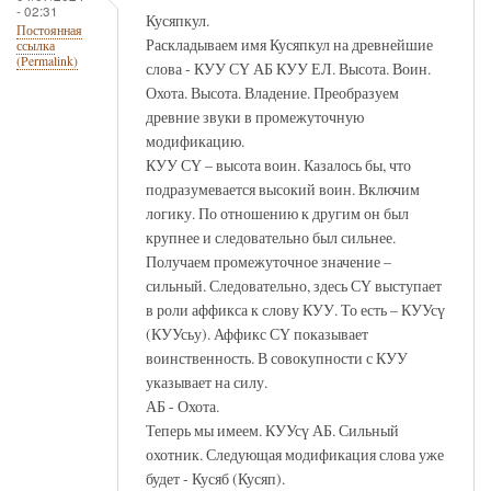
- 02:31
Кусяпкул.
Постоянная
Раскладываем имя Кусяпкул на древнейшие
ссылка
(Permalink)
слова - КУУ СҮ АБ КУУ ЕЛ. Высота. Воин.
Охота. Высота. Владение. Преобразуем
древние звуки в промежуточную
модификацию.
КУУ СҮ – высота воин. Казалось бы, что
подразумевается высокий воин. Включим
логику. По отношению к другим он был
крупнее и следовательно был сильнее.
Получаем промежуточное значение –
сильный. Следовательно, здесь СҮ выступает
в роли аффикса к слову КУУ. То есть – КУУсү
(КУУсьу). Аффикс СҮ показывает
воинственность. В совокупности с КУУ
указывает на силу.
АБ - Охота.
Теперь мы имеем. КУУсү АБ. Сильный
охотник. Следующая модификация слова уже
будет - Кусяб (Кусяп).