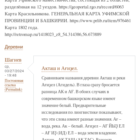
разделённая на 12 уездов. https://geoportal.rgo.ru/record/6063
Карта Красильникова. ГЕНЕРАЛЬНАЯ КАРТА УФИМСКОЙ
ПРОВИНЦИИ И БАШКИРИИ. https://www.prlib.ru/item/976461
Карта 1802 года.
http://retromap.ru/1418023_z8_54.314386,56.673889
Деревни
Шагиев
ср,
Акташ и Ағиҙел.
03/27/2024
- 19:48
Сравниваем названия деревни Акташ и реки
Постоянная
Ағиҙел (Агидель). В глаза сразу бросается
ссылка
(Permalink)
разница АК и АҒ. В обоих случаях в
современном башкирском языке имеют
значение белый. Предварительные
исследования по лингвистике показывают,
что эти слова имеют разные значения. Ағ –
вода, река. Ак – белый. Ағиҙел – АҒ ЙЫҘ ЕЛ
– АҒ ИҘ (ИД) ЕЛ – вода земля владение.
Акташ – АК ТАШ (АК ТАС). Разность