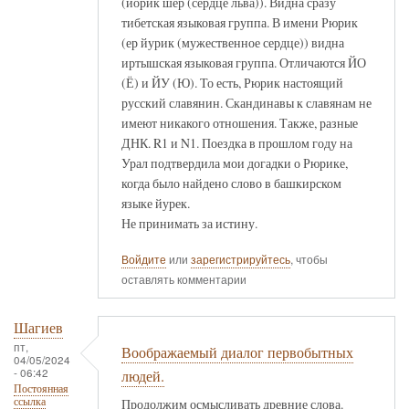
(йорик шер (сердце льва)). Видна сразу
тибетская языковая группа. В имени Рюрик
(ер йурик (мужественное сердце)) видна
иртышская языковая группа. Отличаются ЙО
(Ё) и ЙУ (Ю). То есть, Рюрик настоящий
русский славянин. Скандинавы к славянам не
имеют никакого отношения. Также, разные
ДНК. R1 и N1. Поездка в прошлом году на
Урал подтвердила мои догадки о Рюрике,
когда было найдено слово в башкирском
языке йурек.
Не принимать за истину.
Войдите
или
зарегистрируйтесь
, чтобы
оставлять комментарии
Шагиев
пт,
Воображаемый диалог первобытных
04/05/2024
- 06:42
людей.
Постоянная
ссылка
Продолжим осмысливать древние слова.