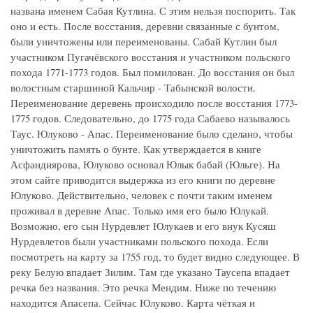
названа именем Сабая Кутлина. С этим нельзя поспорить. Так
оно и есть. После восстания, деревни связанные с бунтом,
были уничтожены или переименованы. Сабай Кутлин был
участником Пугачёвского восстания и участником польского
похода 1771-1773 годов. Был помилован. До восстания он был
волостным старшиной Кальчир - Табынской волости.
Переименование деревень происходило после восстания 1773-
1775 годов. Следовательно, до 1775 года Сабаево называлось
Таус. Юлуково - Апас. Переименование было сделано, чтобы
уничтожить память о бунте. Как утверждается в книге
Асфандиярова, Юлуково основал Юлык бабай (Юльге). На
этом сайте приводится выдержка из его книги по деревне
Юлуково. Действительно, человек с почти таким именем
проживал в деревне Апас. Только имя его было Юлукай.
Возможно, его сын Нурдевлет Юлукаев и его внук Кусяш
Нурдевлетов были участниками польского похода. Если
посмотреть на карту за 1755 год, то будет видно следующее. В
реку Белую впадает Зилим. Там где указано Таусепа впадает
речка без названия. Это речка Мендим. Ниже по течению
находится Апасепа. Сейчас Юлуково. Карта чёткая и