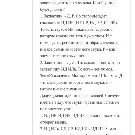
хочет защитить её от чужака. Какой у них
будет диалог?
1. Захватчик: - Д. Р. Со стороны будет
слышаться: ИД ИР (ИТ ИР, ИД ЭР, ИТ ЭР).
То есть, звуком ИР показывает агрессию,
которую можно считать мужеством. И с
помощью агрессии хочет отобрать землю. Д –
низкое рычание гортанного звука. Р – как
элемент явного рычания.
2. Защитник: - Д. Л. Что можно понять ответ
захватчику ИД ИЛь. То есть – земля моя.
Землёй владею я. Мы видим, что ИЛь – моя. Д
– низкое рычание гортанного звука. Л –
мягкое низкое рычание.
Далее диалог идёт по нарастающей. Следует
иметь в виду, что звуки гортанные. Гласные
не присутствуют
1. ИД ИР. ИД ИР. ИД ИР. Он настаивает, что
отберёт землю.
2. ИД ИЛь. ИД ИР. ИД ИЛь. ИД ИР. Земля