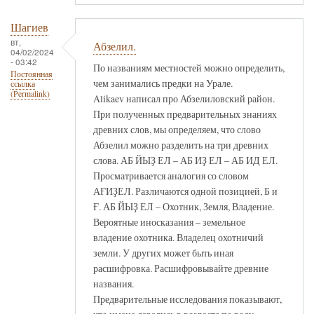
Шагиев
вт,
Абзелил.
04/02/2024
- 03:42
По названиям местностей можно определить,
Постоянная
чем занимались предки на Урале.
ссылка
(Permalink)
Alikaev написал про Абзелиловский район.
При полученных предварительных знаниях
древних слов, мы определяем, что слово
Абзелил можно разделить на три древних
слова. АБ ЙЫҘ ЕЛ – АБ ИҘ ЕЛ – АБ ИД ЕЛ.
Просматривается аналогия со словом
АҒИҘЕЛ. Различаются одной позицией, Б и
Ғ. АБ ЙЫҘ ЕЛ – Охотник, Земля, Владение.
Вероятные иносказания – земельное
владение охотника. Владелец охотничий
земли. У других может быть иная
расшифровка. Расшифровывайте древние
названия.
Предварительные исследования показывают,