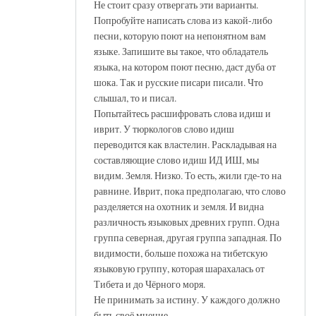
Не стоит сразу отвергать эти варианты.
Попробуйте написать слова из какой-либо
песни, которую поют на непонятном вам
языке. Запишите вы такое, что обладатель
языка, на котором поют песню, даст дуба от
шока. Так и русские писари писали. Что
слышал, то и писал.
Попытайтесь расшифровать слова идиш и
иврит. У тюркологов слово идиш
переводится как властелин. Раскладывая на
составляющие слово идиш ИД ИШ, мы
видим. Земля. Низко. То есть, жили где-то на
равнине. Иврит, пока предполагаю, что слово
разделяется на охотник и земля. И видна
различность языковых древних групп. Одна
группа северная, другая группа западная. По
видимости, больше похожа на тибетскую
языковую группу, которая шарахалась от
Тибета и до Чёрного моря.
Не принимать за истину. У каждого должно
быть своё мнение.