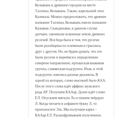
Колывань и древним городом на месте
Таллина, Колывань. Также, карельский эпос
Калевала. Можно предположить, что древнее
название Таллина, Колывань имело название
Калыван. Скандинавы, в данном случае
датчане, завоевали исконные земли древних
русичей. Вся беда была в том, что русичи
были разобщены по племенам и грызлись
друг с другом. Но, не будем думать, что это
были русичи и вернёмся к определению
северное направление, иртышская языковая
группа, славянская подгруппа. Итак, в этой
подгруппе, имелись разные диалекты. В
одной из которых, слово высокий было КАА.
После этого слова идёт аффикс мужского
рода АР. Получаем КААар. Далее идёт слово
ЕЛ. Опускаем мягкую Ль и пишем твёрдую
Л. Когда читаете в алфавите букву Л, то
произносите Эль. Мы получаем карел –
КААар ЕЛ. Расшифровываем полученное.