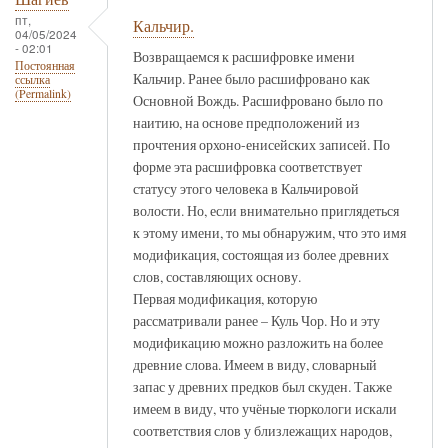
пт,
Кальчир.
04/05/2024
- 02:01
Возвращаемся к расшифровке имени
Постоянная
Кальчир. Ранее было расшифровано как
ссылка
(Permalink)
Основной Вождь. Расшифровано было по
наитию, на основе предположений из
прочтения орхоно-енисейских записей. По
форме эта расшифровка соответствует
статусу этого человека в Кальчировой
волости. Но, если внимательно приглядеться
к этому имени, то мы обнаружим, что это имя
модификация, состоящая из более древних
слов, составляющих основу.
Первая модификация, которую
рассматривали ранее – Куль Чор. Но и эту
модификацию можно разложить на более
древние слова. Имеем в виду, словарный
запас у древних предков был скуден. Также
имеем в виду, что учёные тюркологи искали
соответствия слов у близлежащих народов,