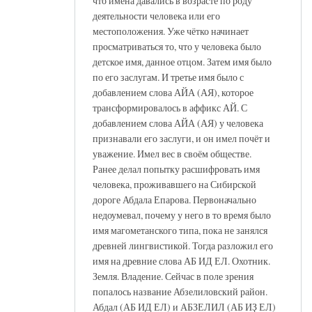
что имена давались в возрасте по роду
деятельности человека или его
местоположения. Уже чётко начинает
просматриваться то, что у человека было
детское имя, данное отцом. Затем имя было
по его заслугам. И третье имя было с
добавлением слова АЙА (АЯ), которое
трансформировалось в аффикс АЙ. С
добавлением слова АЙА (АЯ) у человека
признавали его заслуги, и он имел почёт и
уважение. Имел вес в своём обществе.
Ранее делал попытку расшифровать имя
человека, проживавшего на Сибирской
дороге Абдала Епарова. Первоначально
недоумевал, почему у него в то время было
имя магометанского типа, пока не занялся
древней лингвистикой. Тогда разложил его
имя на древние слова АБ ИД ЕЛ. Охотник.
Земля. Владение. Сейчас в поле зрения
попалось название Абзелиловский район.
Абдал (АБ ИД ЕЛ) и АБЗЕЛИЛ (АБ ИҘ ЕЛ)