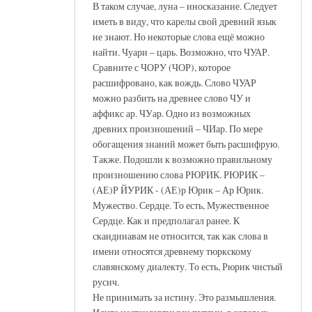
В таком случае, луна – иносказание. Следует
иметь в виду, что карелы свой древний язык
не знают. Но некоторые слова ещё можно
найти. Чуари – царь. Возможно, что ЧУАР.
Сравните с ЧОРУ (ЧОР), которое
расшифровано, как вождь. Слово ЧУАР
можно разбить на древнее слово ЧУ и
аффикс ар. ЧУар. Одно из возможных
древних произношений – ЧИар. По мере
обогащения знаний может быть расшифрую.
Также. Подошли к возможно правильному
произношению слова РЮРИК. РЮРИК –
(АЕ)Р ЙУРИК - (АЕ)р Юрик – Ар Юрик.
Мужество. Сердце. То есть, Мужественное
Сердце. Как и предполагал ранее. К
скандинавам не относится, так как слова в
имени относятся древнему тюркскому
славянскому диалекту. То есть, Рюрик чистый
русич.
Не принимать за истину. Это размышления.