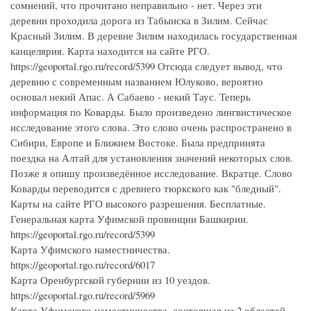
сомнений, что прочитано неправильно - нет. Через эти
деревни проходила дорога из Табынска в Зилим. Сейчас
Красный Зилим. В деревне Зилим находилась государственная
канцелярия. Карта находится на сайте РГО.
https://geoportal.rgo.ru/record/5399 Отсюда следует вывод, что
деревню с современным названием Юлуково, вероятно
основал некий Апас. А Сабаево - некий Таус. Теперь
информация по Коварды. Было произведено лингвистическое
исследование этого слова. Это слово очень распространено в
Сибири, Европе и Ближнем Востоке. Была предпринята
поездка на Алтай для установления значений некоторых слов.
Позже я опишу произведённое исследование. Вкратце. Слово
Коварды переводится с древнего тюркского как "бледный".
Карты на сайте РГО высокого разрешения. Бесплатные.
Генеральная карта Уфимской провинции Башкирии.
https://geoportal.rgo.ru/record/5399
Карта Уфимского наместничества.
https://geoportal.rgo.ru/record/6017
Карта Оренбургской губернии из 10 уездов.
https://geoportal.rgo.ru/record/5969
Карта Уфимского наместничества, состоящая из 2 областей,