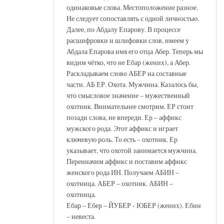
одинаковые слова. Местоположение разное.
Не следует сопоставлять с одной личностью.
Далее, по Абдалу Епарову. В процессе
расшифровки и шлифовки слов, имеем у
Абдала Епарова имя его отца Абер. Теперь мы
видим чётко, что не Ебар (жених), а Абер.
Раскладываем слово АБЕР на составные
части. АБ ЕР. Охота. Мужчина. Казалось бы,
что смысловое значение – мужественный
охотник. Внимательнее смотрим. ЕР стоит
позади слова, не впереди. Ер – аффикс
мужского рода. Этот аффикс и играет
ключевую роль. То есть – охотник. Ер
указывает, что охотой занимается мужчина.
Переиначим аффикс и поставим аффикс
женского рода ИН. Получаем АБИН –
охотница. АБЕР – охотник. АБИН –
охотница.
Ебар – Ебер – ЙУБЕР - ЮБЕР (жених). Ебин
– невеста.