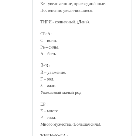
Ке - увеличенные, присоединённые.
Постепенно увеличившиеся.
ТҢРИ - солнечный. (День).
СРеА :
С – воин.
Ре – силы.
А – быть.
ЙҒЗ :
Й – уважение.
Ғ – род.
З – мало.
Уважаемый малый род.
ЕР :
Е – много.
Р – сила.
Много мужества. (Большая сила).
ҠИЛНтҠеДА :