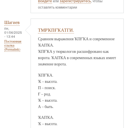
Войдите
или
зарегистрируйтесь
, чтобы
оставлять комментарии
Шагиев
пн,
ТМРҠПҒҠАТГИ.
01/06/2025
- 13:44
Сравним выражения ҠПҒҠА и современное
Постоянная
ҠАПҠА.
ссылка
(Permalink)
ҠПҒҠА у тюркологов расшифровано как
ворота. ҠАПҠА в современных языках имеет
значение ворота.
ҠПҒҠА.
Ҡ – высота.
П – поиск.
Ғ – род.
Ҡ – высота.
А – быть.
ҠАПҠА.
Ҡ – высота.