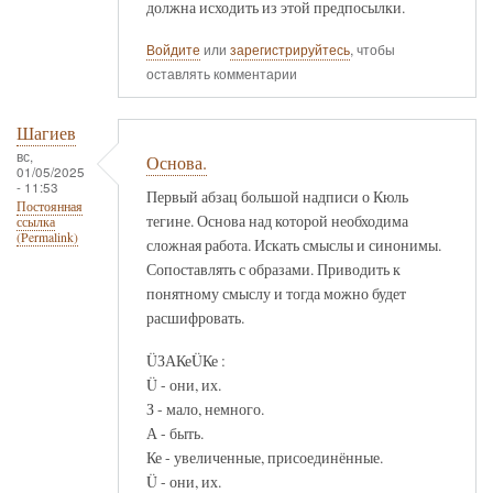
должна исходить из этой предпосылки.
Войдите
или
зарегистрируйтесь
, чтобы
оставлять комментарии
Шагиев
вс,
Основа.
01/05/2025
- 11:53
Первый абзац большой надписи о Кюль
Постоянная
тегине. Основа над которой необходима
ссылка
(Permalink)
сложная работа. Искать смыслы и синонимы.
Сопоставлять с образами. Приводить к
понятному смыслу и тогда можно будет
расшифровать.
ÜЗАКеÜКе :
Ü - они, их.
З - мало, немного.
А - быть.
Ке - увеличенные, присоединённые.
Ü - они, их.