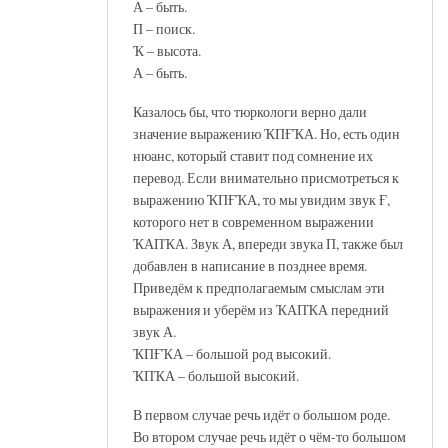
А – быть.
П – поиск.
Ҡ – высота.
А – быть.
Казалось бы, что тюркологи верно дали
значение выражению ҠПҒҠА. Но, есть один
нюанс, который ставит под сомнение их
перевод. Если внимательно присмотреться к
выражению ҠПҒҠА, то мы увидим звук Ғ,
которого нет в современном выражении
ҠАПҠА. Звук А, впереди звука П, также был
добавлен в написание в позднее время.
Приведём к предполагаемым смыслам эти
выражения и уберём из ҠАПҠА передний
звук А.
ҠПҒҠА – большой род высокий.
ҠПҠА – большой высокий.
В первом случае речь идёт о большом роде.
Во втором случае речь идёт о чём-то большом