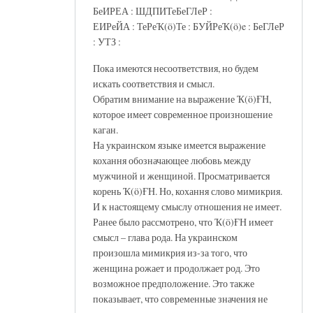
БеИРЕА : ШДПИТеБеГЛеР :
ЕИРеЙА : ТеРеҠ(ö)Те : БУЙРеҠ(ö)e : БеГЛеР
: УТЗ :
Пока имеются несоответствия, но будем
искать соответствия и смысл.
Обратим внимание на выражение Ҡ(ö)ҒН,
которое имеет современное произношение
каган.
На украинском языке имеется выражение
кохання обозначающее любовь между
мужчиной и женщиной. Просматривается
корень Ҡ(ö)ҒН. Но, кохання слово мимикрия.
И к настоящему смыслу отношения не имеет.
Ранее было рассмотрено, что Ҡ(ö)ҒН имеет
смысл – глава рода. На украинском
произошла мимикрия из-за того, что
женщина рожает и продолжает род. Это
возможное предположение. Это также
показывает, что современные значения не