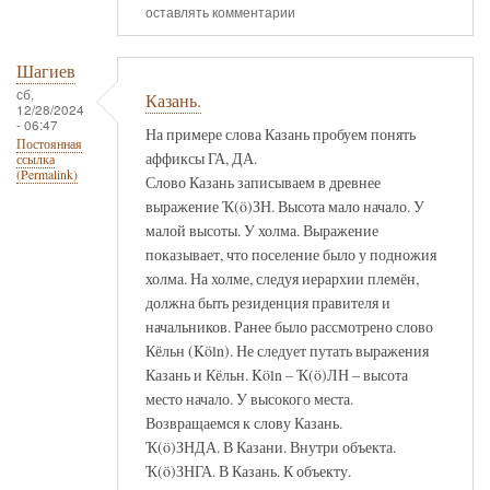
оставлять комментарии
Шагиев
сб,
Казань.
12/28/2024
- 06:47
На примере слова Казань пробуем понять
Постоянная
аффиксы ГА, ДА.
ссылка
(Permalink)
Слово Казань записываем в древнее
выражение Ҡ(ö)ЗН. Высота мало начало. У
малой высоты. У холма. Выражение
показывает, что поселение было у подножия
холма. На холме, следуя иерархии племён,
должна быть резиденция правителя и
начальников. Ранее было рассмотрено слово
Кёльн (Köln). Не следует путать выражения
Казань и Кёльн. Köln – Ҡ(ö)ЛН – высота
место начало. У высокого места.
Возвращаемся к слову Казань.
Ҡ(ö)ЗНДА. В Казани. Внутри объекта.
Ҡ(ö)ЗНГА. В Казань. К объекту.