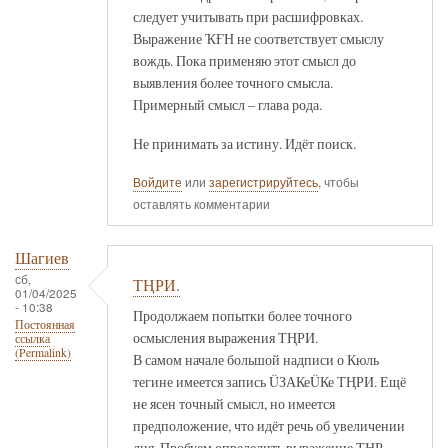
следует учитывать при расшифровках.
Выражение ҠҒН не соответствует смыслу
вождь. Пока применяю этот смысл до
выявления более точного смысла.
Примерный смысл – глава рода.
Не принимать за истину. Идёт поиск.
Войдите
или
зарегистрируйтесь
, чтобы
оставлять комментарии
Шагиев
сб,
ТҢРИ.
01/04/2025
- 10:38
Продолжаем попытки более точного
Постоянная
осмысления выражения ТҢРИ.
ссылка
(Permalink)
В самом начале большой надписи о Кюль
тегине имеется запись ÜЗАКеÜКе ТҢРИ. Ещё
не ясен точный смысл, но имеется
предположение, что идёт речь об увеличении
дня. Пробуем определить выражение ТҢР -