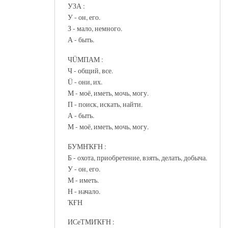
УЗА :
У - он, его.
З - мало, немного.
А - быть.
ЧÜМПАМ :
Ч - общий, все.
Ü - они, их.
М - моё, иметь, мочь, могу.
П - поиск, искать, найти.
А - быть.
М - моё, иметь, мочь, могу.
БУМНҠҒН :
Б - охота, приобретение, взять, делать, добыча.
У - он, его.
М - иметь.
Н - начало.
ҠҒН
ИСеТМИҠҒН :