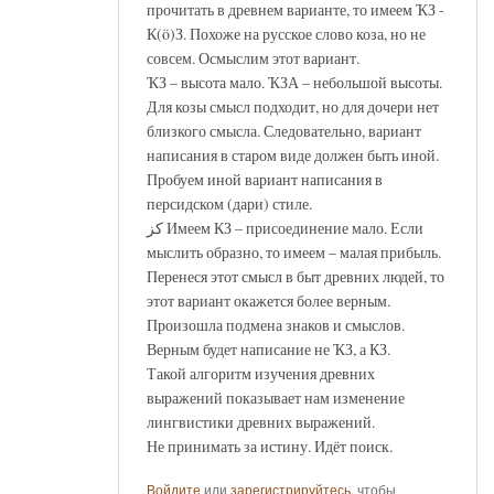
прочитать в древнем варианте, то имеем ҠЗ -
К(ö)З. Похоже на русское слово коза, но не
совсем. Осмыслим этот вариант.
ҠЗ – высота мало. ҠЗА – небольшой высоты.
Для козы смысл подходит, но для дочери нет
близкого смысла. Следовательно, вариант
написания в старом виде должен быть иной.
Пробуем иной вариант написания в
персидском (дари) стиле.
کز Имеем КЗ – присоединение мало. Если
мыслить образно, то имеем – малая прибыль.
Перенеся этот смысл в быт древних людей, то
этот вариант окажется более верным.
Произошла подмена знаков и смыслов.
Верным будет написание не ҠЗ, а КЗ.
Такой алгоритм изучения древних
выражений показывает нам изменение
лингвистики древних выражений.
Не принимать за истину. Идёт поиск.
Войдите
или
зарегистрируйтесь
, чтобы