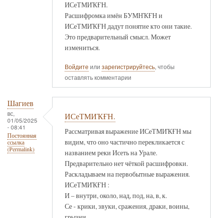
ИСеТМИҠҒН.
Расшифромка имён БУМНҠҒН и
ИСеТМИҠҒН дадут понятие кто они такие.
Это предварительный смысл. Может
измениться.
Войдите
или
зарегистрируйтесь
, чтобы
оставлять комментарии
Шагиев
вс,
ИСеТМИҠҒН.
01/05/2025
- 08:41
Рассматривая выражение ИСеТМИҠҒН мы
Постоянная
видим, что оно частично перекликается с
ссылка
(Permalink)
названием реки Исеть на Урале.
Предварительно нет чёткой расшифровки.
Раскладываем на первобытные выражения.
ИСеТМИҠҒН :
И – внутри, около, над, под, на, в, к.
Се - крики, звуки, сражения, драки, воины,
грызни.