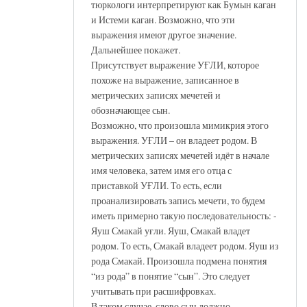
тюркологи интерпретируют как Бумын каган
и Истеми каган. Возможно, что эти
выражения имеют другое значение.
Дальнейшее покажет.
Присутствует выражение УҒЛИ, которое
похоже на выражение, записанное в
метрических записях мечетей и
обозначающее сын.
Возможно, что произошла мимикрия этого
выражения. УҒЛИ – он владеет родом. В
метрических записях мечетей идёт в начале
имя человека, затем имя его отца с
приставкой УҒЛИ. То есть, если
проанализировать запись мечети, то будем
иметь примерно такую последовательность: -
Яуш Смакай уғли. Яуш, Смакай владет
родом. То есть, Смакай владеет родом. Яуш из
рода Смакай. Произошла подмена понятия
“из рода” в понятие “сын”. Это следует
учитывать при расшифровках.
В таком случае, слово сын должно