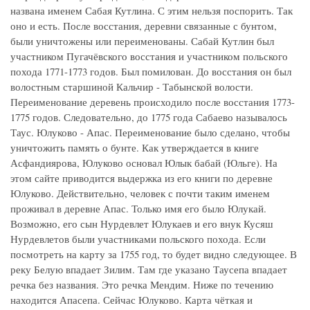
названа именем Сабая Кутлина. С этим нельзя поспорить. Так
оно и есть. После восстания, деревни связанные с бунтом,
были уничтожены или переименованы. Сабай Кутлин был
участником Пугачёвского восстания и участником польского
похода 1771-1773 годов. Был помилован. До восстания он был
волостным старшиной Кальчир - Табынской волости.
Переименование деревень происходило после восстания 1773-
1775 годов. Следовательно, до 1775 года Сабаево называлось
Таус. Юлуково - Апас. Переименование было сделано, чтобы
уничтожить память о бунте. Как утверждается в книге
Асфандиярова, Юлуково основал Юлык бабай (Юльге). На
этом сайте приводится выдержка из его книги по деревне
Юлуково. Действительно, человек с почти таким именем
проживал в деревне Апас. Только имя его было Юлукай.
Возможно, его сын Нурдевлет Юлукаев и его внук Кусяш
Нурдевлетов были участниками польского похода. Если
посмотреть на карту за 1755 год, то будет видно следующее. В
реку Белую впадает Зилим. Там где указано Таусепа впадает
речка без названия. Это речка Мендим. Ниже по течению
находится Апасепа. Сейчас Юлуково. Карта чёткая и