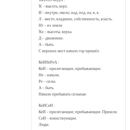
Ҡ – высота, верх.
И – внутри, около, над, под, на, в, к.
Л - место, владение, собственность, власть.
Нт – из земли
Ҡе – высоты, верха.
Д – движение.
А – быть.
С верхних мест начало гор пришёл.
КеИНеРеА :
КеИ – прилегающие, прибывающие.
Не – начали.
Ре – силы.
А – быть.
Начали прибывать сильные.
КеИСеИ :
КеИ – прилегающие, прибывающие. Пришли.
СеИ – воинствующие.
Люди.