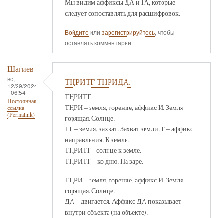
Мы видим аффиксы ДА и ГА, которые
следует сопоставлять для расшифровок.
Войдите
или
зарегистрируйтесь
, чтобы
оставлять комментарии
Шагиев
вс,
ТҢРИТГ ТҢРИДА.
12/29/2024
- 06:54
ТҢРИТГ
Постоянная
ТҢРИ – земля, горение, аффикс И. Земля
ссылка
(Permalink)
горящая. Солнце.
ТГ – земля, захват. Захват земли. Г – аффикс
направления. К земле.
ТҢРИТГ - солнце к земле.
ТҢРИТГ – ко дню. На заре.
ТҢРИ – земля, горение, аффикс И. Земля
горящая. Солнце.
ДА – двигается. Аффикс ДА показывает
внутри объекта (на объекте).