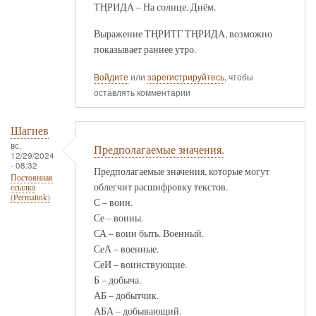
ТҢРИДА – На солнце. Днём.
Выражение ТҢРИТГ ТҢРИДА, возможно
показывает раннее утро.
Войдите
или
зарегистрируйтесь
, чтобы
оставлять комментарии
Шагиев
вс,
Предполагаемые значения.
12/29/2024
- 08:32
Предполагаемые значения, которые могут
Постоянная
облегчит расшифровку текстов.
ссылка
(Permalink)
С – воин.
Се – воины.
СА – воин быть. Военный.
СеА – военные.
СеИ – воинствующие.
Б – добыча.
АБ – добытчик.
АБА – добывающий.