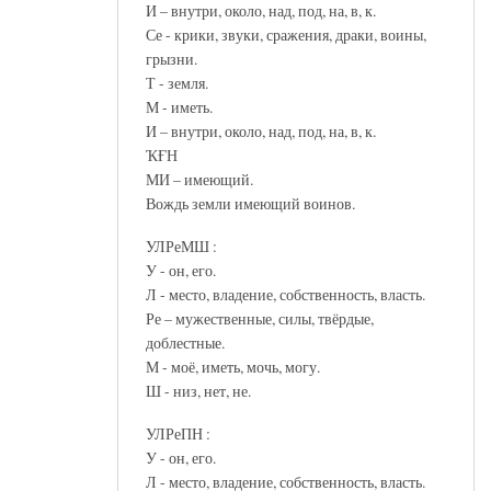
И – внутри, около, над, под, на, в, к.
Се - крики, звуки, сражения, драки, воины,
грызни.
Т - земля.
М - иметь.
И – внутри, около, над, под, на, в, к.
ҠҒН
МИ – имеющий.
Вождь земли имеющий воинов.
УЛРеМШ :
У - он, его.
Л - место, владение, собственность, власть.
Ре – мужественные, силы, твёрдые,
доблестные.
М - моё, иметь, мочь, могу.
Ш - низ, нет, не.
УЛРеПН :
У - он, его.
Л - место, владение, собственность, власть.