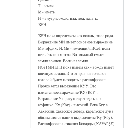
Т - земля.
М - иметь.
И – внутри, около, над, под, на, в, к.
ҠҒН
ҠҒН пока определяем как вождь, глава рода.
Выражение МИ имеет основное выражение
М и аффикс И. Ми - имеющий. ИСеТ пока
нет чёткого смысла. Возможный смысл -
земля воинов. Военная земля.
ИСеТМИҠҒН пока имеем как - вождь имеет
военную землю. Это отправная точка от
которой будем исходить в расшифровке.
Проясняется выражение КУУ. Это
изменённое выражение ҠУ (КöУ).
Выражение У присутствует здесь как
аффиикс. Ҡу (Кöу) - высокий. Река Куу в
Хакассии, хакасское лебедь, карельское луна
обозначаются одним выражением Ҡу (Кöу).
Расшифровка названия Коварды (ҠАУАРҘЕ)