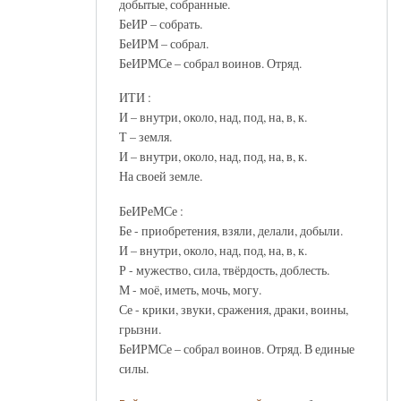
добытые, собранные.
БеИР – собрать.
БеИРМ – собрал.
БеИРМСе – собрал воинов. Отряд.
ИТИ :
И – внутри, около, над, под, на, в, к.
Т – земля.
И – внутри, около, над, под, на, в, к.
На своей земле.
БеИРеМСе :
Бе - приобретения, взяли, делали, добыли.
И – внутри, около, над, под, на, в, к.
Р - мужество, сила, твёрдость, доблесть.
М - моё, иметь, мочь, могу.
Се - крики, звуки, сражения, драки, воины,
грызни.
БеИРМСе – собрал воинов. Отряд. В единые
силы.