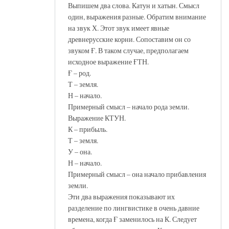
Выпишем два слова. Катун и хатын. Смысл
один, выражения разные. Обратим внимание
на звук Х. Этот звук имеет явные
древнерусские корни. Сопоставим он со
звуком Ғ. В таком случае, предполагаем
исходное выражение ҒТН.
Ғ – род.
Т – земля.
Н – начало.
Примерный смысл – начало рода земли.
Выражение КТУН.
К – прибыль.
Т – земля.
У – она.
Н – начало.
Примерный смысл – она начало прибавления
земли.
Эти два выражения показывают их
разделение по лингвистике в очень давние
времена, когда Ғ заменилось на К. Следует