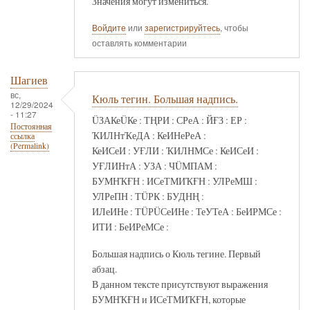
Значения могут измениться.
Войдите
или
зарегистрируйтесь
, чтобы
оставлять комментарии
Шагиев
вс,
Кюль тегин. Большая надпись.
12/29/2024
- 11:27
ÜЗАКеÜКе : ТҢРИ : СРеА : ЙҒЗ : ЕР :
Постоянная
ҠИЛНтҠеДА : КеИНеРеА :
ссылка
(Permalink)
КеИСеИ : УҒЛИ : ҠИЛНМСе : КеИСеИ :
УҒЛИНтА : УЗА : ЧÜМПАМ :
БУМНҠҒН : ИСеТМИҠҒН : УЛРеМШ :
УЛРеПН : ТÜРК : БУДНҢ :
ИЛеИНе : ТÜРÜСеИНе : ТеУТеА : БеИРМСе :
ИТИ : БеИРеМСе :
Большая надпись о Кюль тегине. Первый
абзац.
В данном тексте присутствуют выражения
БУМНҠҒН и ИСеТМИҠҒН, которые