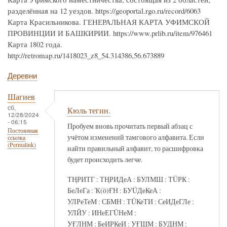
разделённая на 12 уездов. https://geoportal.rgo.ru/record/6063
Карта Красильникова. ГЕНЕРАЛЬНАЯ КАРТА УФИМСКОЙ
ПРОВИНЦИИ И БАШКИРИИ. https://www.prlib.ru/item/976461
Карта 1802 года.
http://retromap.ru/1418023_z8_54.314386,56.673889
Деревни
Шагиев
сб,
Кюль тегин.
12/28/2024
- 06:15
Пробуем вновь прочитать первый абзац с
Постоянная
учётом изменений тамгового алфавита. Если
ссылка
(Permalink)
найти правильный алфавит, то расшифровка
будет происходить легче.
ТҢРИТГ : ТҢРИДеА : БУЛМШ : ТÜРК :
БеЛеГа : Ҡ(ö)ҒН : БУÜДеКеА :
УЛРеТеМ : СБМН : ТÜКеТИ : СеИДеГЛе :
УЛЙУ : ИНеЕГÜНеМ :
УҒЛНМ : БеИРКеИ : УҒШМ : БУДНМ :