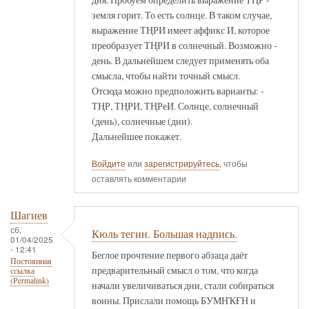
земля горит. То есть солнце. В таком случае,
выражение ТҢРИ имеет аффикс И, которое
преобразует ТҢРИ в солнечный. Возможно -
день. В дальнейшем следует применять оба
смысла, чтобы найти точный смысл.
Отсюда можно предположить варианты: -
ТҢР, ТҢРИ, ТҢРеИ. Солнце, солнечный
(день), солнечные (дни).
Дальнейшее покажет.
Войдите
или
зарегистрируйтесь
, чтобы
оставлять комментарии
Шагиев
сб,
Кюль тегин. Большая надпись.
01/04/2025
- 12:41
Беглое прочтение первого абзаца даёт
Постоянная
предварительный смысл о том, что когда
ссылка
(Permalink)
начали увеличиваться дни, стали собираться
воины. Прислали помощь БУМНҠҒН и