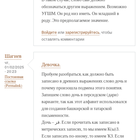
обозначаться другим выражением. Возможно
УҒШМ. Он род низ иметь. Он младший в
роду. Это предполагаемое значение.
Войдите
или
зарегистрируйтесь
, чтобы
оставлять комментарии
Шагиев
чт,
Девочка.
01/02/2025
- 20:23
Пробуем разобраться, как должно быть
Постоянная
записано в древних выражениях слово дочь и
ссылка
(Permalink)
почему произошла подмена этого понятия.
Запишем слово дочь в персидском (дари)
варианте, так как этот алфавит использовался
для создания башкирской и татарской
письменности.
Дочь – قز. Если прочитать как записано в
метрических записях, то мы имеем К(ы)З.
Если записать по-иному, то имеем ҠЗ. Если