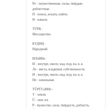
Ре – мужественные, силы, твёрдые,
доблестные.
П - поиск, искать, найти.
Н - начало.
ТÜРК :
Могущество.
БУДНҢ :
Народный.
ИЛеИНе :
И – внутри, около, над, под, на, в, к.
Ле - места, владения, собственности.
И – внутри, около, над, под, на, в, к.
Не - начальные.
ТÜРÜСеИНе :
Т - земля.
Ü - они, их.
Р - мужество, сила, твёрдость, доблесть.