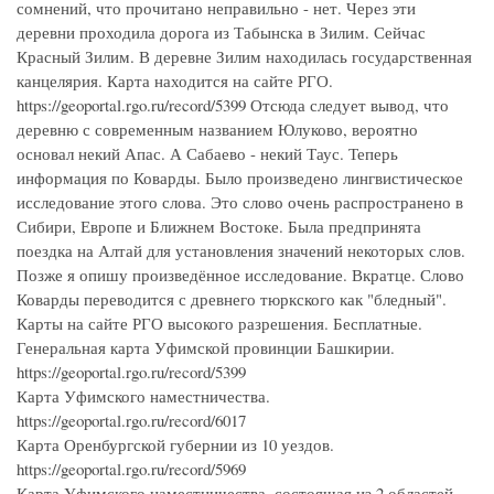
сомнений, что прочитано неправильно - нет. Через эти
деревни проходила дорога из Табынска в Зилим. Сейчас
Красный Зилим. В деревне Зилим находилась государственная
канцелярия. Карта находится на сайте РГО.
https://geoportal.rgo.ru/record/5399 Отсюда следует вывод, что
деревню с современным названием Юлуково, вероятно
основал некий Апас. А Сабаево - некий Таус. Теперь
информация по Коварды. Было произведено лингвистическое
исследование этого слова. Это слово очень распространено в
Сибири, Европе и Ближнем Востоке. Была предпринята
поездка на Алтай для установления значений некоторых слов.
Позже я опишу произведённое исследование. Вкратце. Слово
Коварды переводится с древнего тюркского как "бледный".
Карты на сайте РГО высокого разрешения. Бесплатные.
Генеральная карта Уфимской провинции Башкирии.
https://geoportal.rgo.ru/record/5399
Карта Уфимского наместничества.
https://geoportal.rgo.ru/record/6017
Карта Оренбургской губернии из 10 уездов.
https://geoportal.rgo.ru/record/5969
Карта Уфимского наместничества, состоящая из 2 областей,