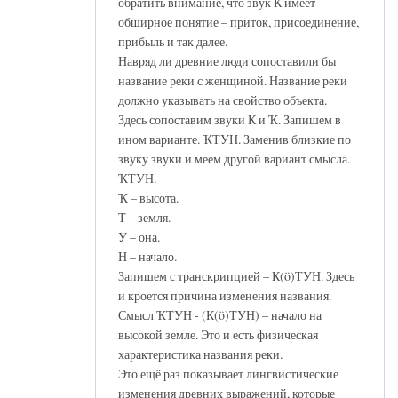
обратить внимание, что звук К имеет
обширное понятие – приток, присоединение,
прибыль и так далее.
Навряд ли древние люди сопоставили бы
название реки с женщиной. Название реки
должно указывать на свойство объекта.
Здесь сопоставим звуки К и Ҡ. Запишем в
ином варианте. ҠТУН. Заменив близкие по
звуку звуки и меем другой вариант смысла.
ҠТУН.
Ҡ – высота.
Т – земля.
У – она.
Н – начало.
Запишем с транскрипцией – К(ö)ТУН. Здесь
и кроется причина изменения названия.
Смысл ҠТУН - (К(ö)ТУН) – начало на
высокой земле. Это и есть физическая
характеристика названия реки.
Это ещё раз показывает лингвистические
изменения древних выражений, которые