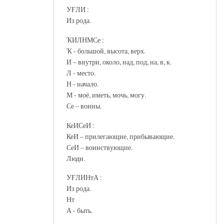
УҒЛИ :
Из рода.
ҠИЛНМСе :
Ҡ - большой, высота, верх.
И – внутри, около, над, под, на, в, к.
Л - место.
Н - начало.
М - моё, иметь, мочь, могу.
Се – воины.
КеИСеИ :
КеИ – прилегающие, прибывающие.
СеИ – воинствующие.
Люди.
УҒЛИНтА :
Из рода.
Нт
А - быть.