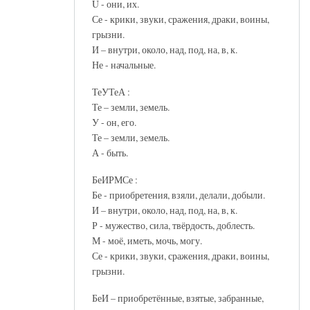
Ü - они, их.
Се - крики, звуки, сражения, драки, воины,
грызни.
И – внутри, около, над, под, на, в, к.
Не - начальные.
ТеУТеА :
Те – земли, земель.
У - он, его.
Те – земли, земель.
А - быть.
БеИРМСе :
Бе - приобретения, взяли, делали, добыли.
И – внутри, около, над, под, на, в, к.
Р - мужество, сила, твёрдость, доблесть.
М - моё, иметь, мочь, могу.
Се - крики, звуки, сражения, драки, воины,
грызни.
БеИ – приобретённые, взятые, забранные,