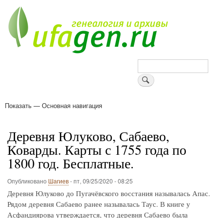
Перейти
к
основному
содержанию
Поиск
Показать — Основная навигация
Основная
навигация
Деревни
Форум
Поиск земляков
Татарские имена
Блоги
Войти
Поддержи Уфаген!
Деревня Юлуково, Сабаево,
Коварды. Карты с 1755 года по
1800 год. Бесплатные.
Опубликовано
Шагиев
-
пт, 09/25/2020 - 08:25
Деревня Юлуково до Пугачёвского восстания называлась Апас.
Рядом деревня Сабаево ранее называлась Таус. В книге у
Асфандиярова утверждается, что деревня Сабаево была