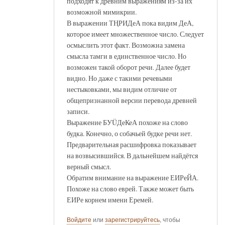
подходят к древним выражениям из-за их
возможной мимикрии.
В выражении ТҢРИДеА пока видим ДеА,
которое имеет множественное число. Следует
осмыслить этот факт. Возможна замена
смысла тамги в единственное число. Но
возможен такой оборот речи. Далее будет
видно. Но даже с такими речевыми
нестыковками, мы видим отличие от
общепризнанной версии перевода древней
записи.
Выражение БУÜДеКеА похоже на слово
будка. Конечно, о собачьей будке речи нет.
Предварительная расшифровка показывает
на возвысившийся. В дальнейшем найдётся
верный смысл.
Обратим внимание на выражение ЕИРеЙА.
Похоже на слово еврей. Также может быть
ЕИРе корнем имени Еремей.
Войдите
или
зарегистрируйтесь
, чтобы