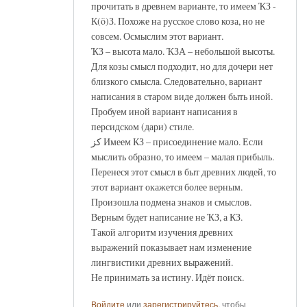
прочитать в древнем варианте, то имеем ҠЗ -
К(ö)З. Похоже на русское слово коза, но не
совсем. Осмыслим этот вариант.
ҠЗ – высота мало. ҠЗА – небольшой высоты.
Для козы смысл подходит, но для дочери нет
близкого смысла. Следовательно, вариант
написания в старом виде должен быть иной.
Пробуем иной вариант написания в
персидском (дари) стиле.
کز Имеем КЗ – присоединение мало. Если
мыслить образно, то имеем – малая прибыль.
Перенеся этот смысл в быт древних людей, то
этот вариант окажется более верным.
Произошла подмена знаков и смыслов.
Верным будет написание не ҠЗ, а КЗ.
Такой алгоритм изучения древних
выражений показывает нам изменение
лингвистики древних выражений.
Не принимать за истину. Идёт поиск.
Войдите
или
зарегистрируйтесь
, чтобы