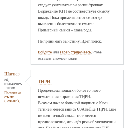
следует учитывать при расшифровках.
Выражение ҠҒН не соответствует смыслу
вождь. Пока применяю этот смысл до
выявления более точного смысла.
Примерный смысл – глава рода.
Не принимать за истину. Идёт поиск.
Войдите
или
зарегистрируйтесь
, чтобы
оставлять комментарии
Шагиев
сб,
ТҢРИ.
01/04/2025
- 10:38
Продолжаем попытки более точного
Постоянная
осмысления выражения ТҢРИ.
ссылка
(Permalink)
В самом начале большой надписи о Кюль
тегине имеется запись ÜЗАКеÜКе ТҢРИ. Ещё
не ясен точный смысл, но имеется
предположение, что идёт речь об увеличении
дня. Пробуем определить выражение ТҢР -