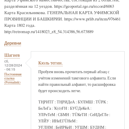
разделённая на 12 уездов. https://geoportal.rgo.ru/record/6063
Карта Красильникова. ГЕНЕРАЛЬНАЯ КАРТА УФИМСКОЙ
ПРОВИНЦИИ И БАШКИРИИ. https://www.prlib.ru/item/976461
Карта 1802 года.
http://retromap.ru/1418023_z8_54.314386,56.673889
Деревни
Шагиев
сб,
Кюль тегин.
12/28/2024
- 06:15
Пробуем вновь прочитать первый абзац с
Постоянная
учётом изменений тамгового алфавита. Если
ссылка
(Permalink)
найти правильный алфавит, то расшифровка
будет происходить легче.
ТҢРИТГ : ТҢРИДеА : БУЛМШ : ТÜРК :
БеЛеГа : Ҡ(ö)ҒН : БУÜДеКеА :
УЛРеТеМ : СБМН : ТÜКеТИ : СеИДеГЛе :
УЛЙУ : ИНеЕГÜНеМ :
УҒЛНМ : БеИРКеИ : УҒШМ : БУДНМ :