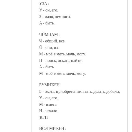
УЗА :
У - он, его.
З - мало, немного.
А - быть.
ЧÜМПАМ :
Ч - общий, все.
Ü - они, их.
М - моё, иметь, мочь, могу.
П - поиск, искать, найти.
А - быть.
М - моё, иметь, мочь, могу.
БУМНҠҒН :
Б - охота, приобретение, взять, делать, добыча.
У - он, его.
М - иметь.
Н - начало.
ҠҒН
ИСеТМИҠҒН :