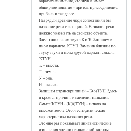
обратить внимание, что звук К имеет
обширное понятие – приток, присоединение,
прибыль и так далее.
Навряд ли древние люди сопоставили бы
название реки с женщиной. Название реки
должно указывать на свойство объекта.
Здесь сопоставим звуки К и Ҡ. Запишем в
ином варианте. ҠТУН. Заменив близкие по
звуку звуки и меем другой вариант смысла.
ҠТУН.
Ҡ – высота.
Т – земля.
У – она.
Н – начало.
Запишем с транскрипцией – К(ö)ТУН. Здесь
и кроется причина изменения названия.
Смысл ҠТУН - (К(ö)ТУН) – начало на
высокой земле. Это и есть физическая
характеристика названия реки.
Это ещё раз показывает лингвистические
изменения древних выражений, которые