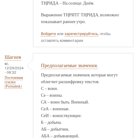
ТҢРИДА – На солнце. Днём.
Выражение ТҢРИТГ ТҢРИДА, возможно
показывает раннее утро.
Войдите
или
зарегистрируйтесь
, чтобы
оставлять комментарии
Шагиев
вс,
Предполагаемые значения.
12/29/2024
- 08:32
Предполагаемые значения, которые могут
Постоянная
облегчит расшифровку текстов.
ссылка
(Permalink)
С – воин.
Се – воины.
СА – воин быть. Военный.
СеА – военные.
СеИ – воинствующие.
Б – добыча.
АБ – добытчик.
АБА – добывающий.