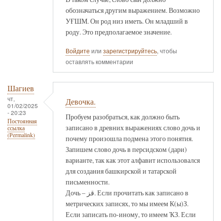
обозначаться другим выражением. Возможно
УҒШМ. Он род низ иметь. Он младший в
роду. Это предполагаемое значение.
Войдите
или
зарегистрируйтесь
, чтобы
оставлять комментарии
Шагиев
чт,
Девочка.
01/02/2025
- 20:23
Пробуем разобраться, как должно быть
Постоянная
записано в древних выражениях слово дочь и
ссылка
(Permalink)
почему произошла подмена этого понятия.
Запишем слово дочь в персидском (дари)
варианте, так как этот алфавит использовался
для создания башкирской и татарской
письменности.
Дочь – قز. Если прочитать как записано в
метрических записях, то мы имеем К(ы)З.
Если записать по-иному, то имеем ҠЗ. Если