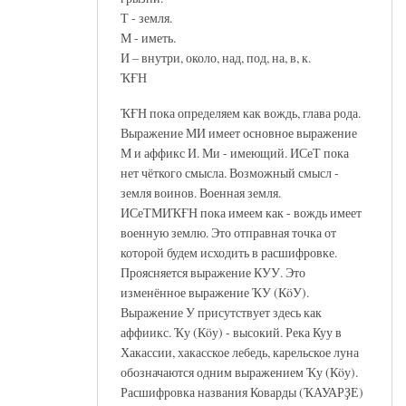
Т - земля.
М - иметь.
И – внутри, около, над, под, на, в, к.
ҠҒН
ҠҒН пока определяем как вождь, глава рода.
Выражение МИ имеет основное выражение
М и аффикс И. Ми - имеющий. ИСеТ пока
нет чёткого смысла. Возможный смысл -
земля воинов. Военная земля.
ИСеТМИҠҒН пока имеем как - вождь имеет
военную землю. Это отправная точка от
которой будем исходить в расшифровке.
Проясняется выражение КУУ. Это
изменённое выражение ҠУ (КöУ).
Выражение У присутствует здесь как
аффиикс. Ҡу (Кöу) - высокий. Река Куу в
Хакассии, хакасское лебедь, карельское луна
обозначаются одним выражением Ҡу (Кöу).
Расшифровка названия Коварды (ҠАУАРҘЕ)