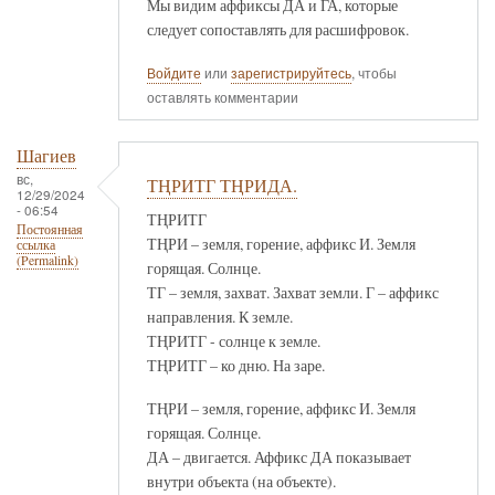
Мы видим аффиксы ДА и ГА, которые
следует сопоставлять для расшифровок.
Войдите
или
зарегистрируйтесь
, чтобы
оставлять комментарии
Шагиев
вс,
ТҢРИТГ ТҢРИДА.
12/29/2024
- 06:54
ТҢРИТГ
Постоянная
ТҢРИ – земля, горение, аффикс И. Земля
ссылка
(Permalink)
горящая. Солнце.
ТГ – земля, захват. Захват земли. Г – аффикс
направления. К земле.
ТҢРИТГ - солнце к земле.
ТҢРИТГ – ко дню. На заре.
ТҢРИ – земля, горение, аффикс И. Земля
горящая. Солнце.
ДА – двигается. Аффикс ДА показывает
внутри объекта (на объекте).