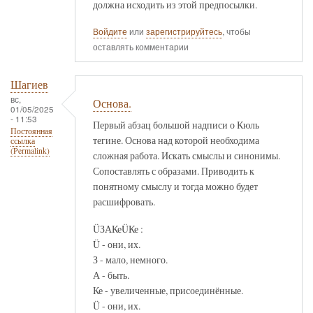
должна исходить из этой предпосылки.
Войдите
или
зарегистрируйтесь
, чтобы
оставлять комментарии
Шагиев
вс,
Основа.
01/05/2025
- 11:53
Первый абзац большой надписи о Кюль
Постоянная
тегине. Основа над которой необходима
ссылка
(Permalink)
сложная работа. Искать смыслы и синонимы.
Сопоставлять с образами. Приводить к
понятному смыслу и тогда можно будет
расшифровать.
ÜЗАКеÜКе :
Ü - они, их.
З - мало, немного.
А - быть.
Ке - увеличенные, присоединённые.
Ü - они, их.