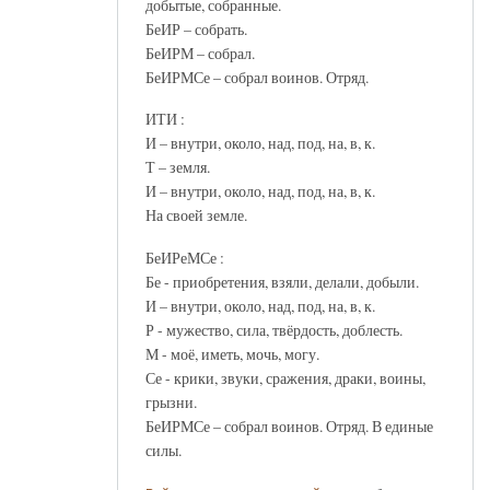
добытые, собранные.
БеИР – собрать.
БеИРМ – собрал.
БеИРМСе – собрал воинов. Отряд.
ИТИ :
И – внутри, около, над, под, на, в, к.
Т – земля.
И – внутри, около, над, под, на, в, к.
На своей земле.
БеИРеМСе :
Бе - приобретения, взяли, делали, добыли.
И – внутри, около, над, под, на, в, к.
Р - мужество, сила, твёрдость, доблесть.
М - моё, иметь, мочь, могу.
Се - крики, звуки, сражения, драки, воины,
грызни.
БеИРМСе – собрал воинов. Отряд. В единые
силы.