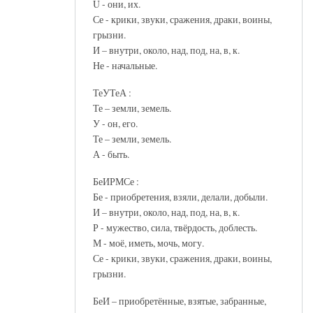
Ü - они, их.
Се - крики, звуки, сражения, драки, воины,
грызни.
И – внутри, около, над, под, на, в, к.
Не - начальные.
ТеУТеА :
Те – земли, земель.
У - он, его.
Те – земли, земель.
А - быть.
БеИРМСе :
Бе - приобретения, взяли, делали, добыли.
И – внутри, около, над, под, на, в, к.
Р - мужество, сила, твёрдость, доблесть.
М - моё, иметь, мочь, могу.
Се - крики, звуки, сражения, драки, воины,
грызни.
БеИ – приобретённые, взятые, забранные,