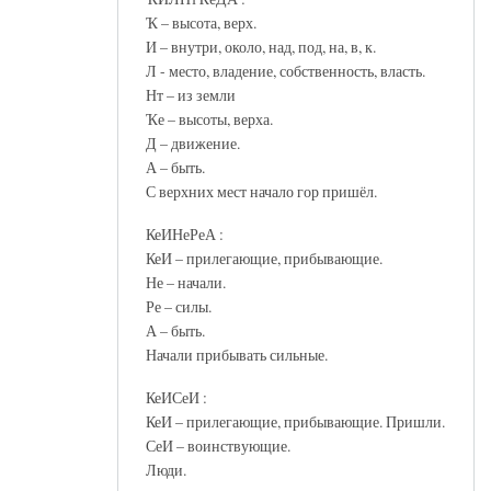
Ҡ – высота, верх.
И – внутри, около, над, под, на, в, к.
Л - место, владение, собственность, власть.
Нт – из земли
Ҡе – высоты, верха.
Д – движение.
А – быть.
С верхних мест начало гор пришёл.
КеИНеРеА :
КеИ – прилегающие, прибывающие.
Не – начали.
Ре – силы.
А – быть.
Начали прибывать сильные.
КеИСеИ :
КеИ – прилегающие, прибывающие. Пришли.
СеИ – воинствующие.
Люди.