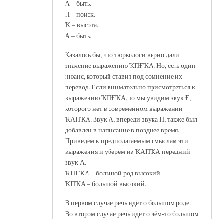
А – быть.
П – поиск.
Ҡ – высота.
А – быть.
Казалось бы, что тюркологи верно дали
значение выражению ҠПҒҠА. Но, есть один
нюанс, который ставит под сомнение их
перевод. Если внимательно присмотреться к
выражению ҠПҒҠА, то мы увидим звук Ғ,
которого нет в современном выражении
ҠАПҠА. Звук А, впереди звука П, также был
добавлен в написание в позднее время.
Приведём к предполагаемым смыслам эти
выражения и уберём из ҠАПҠА передний
звук А.
ҠПҒҠА – большой род высокий.
ҠПҠА – большой высокий.
В первом случае речь идёт о большом роде.
Во втором случае речь идёт о чём-то большом