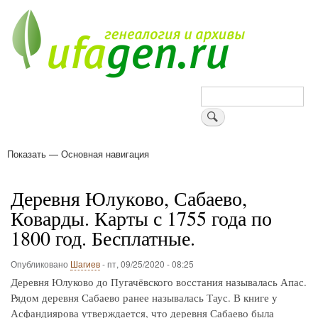
Перейти
к
основному
содержанию
Поиск
Показать — Основная навигация
Основная
навигация
Деревни
Форум
Поиск земляков
Татарские имена
Блоги
Войти
Поддержи Уфаген!
Деревня Юлуково, Сабаево,
Коварды. Карты с 1755 года по
1800 год. Бесплатные.
Опубликовано
Шагиев
-
пт, 09/25/2020 - 08:25
Деревня Юлуково до Пугачёвского восстания называлась Апас.
Рядом деревня Сабаево ранее называлась Таус. В книге у
Асфандиярова утверждается, что деревня Сабаево была