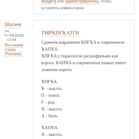
Войдите
или
зарегистрируйтесь
, чтобы
оставлять комментарии
Шагиев
пн,
ТМРҠПҒҠАТГИ.
01/06/2025
- 13:44
Сравним выражения ҠПҒҠА и современное
Постоянная
ҠАПҠА.
ссылка
(Permalink)
ҠПҒҠА у тюркологов расшифровано как
ворота. ҠАПҠА в современных языках имеет
значение ворота.
ҠПҒҠА.
Ҡ – высота.
П – поиск.
Ғ – род.
Ҡ – высота.
А – быть.
ҠАПҠА.
Ҡ – высота.