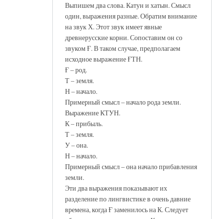
Выпишем два слова. Катун и хатын. Смысл
один, выражения разные. Обратим внимание
на звук Х. Этот звук имеет явные
древнерусские корни. Сопоставим он со
звуком Ғ. В таком случае, предполагаем
исходное выражение ҒТН.
Ғ – род.
Т – земля.
Н – начало.
Примерный смысл – начало рода земли.
Выражение КТУН.
К – прибыль.
Т – земля.
У – она.
Н – начало.
Примерный смысл – она начало прибавления
земли.
Эти два выражения показывают их
разделение по лингвистике в очень давние
времена, когда Ғ заменилось на К. Следует