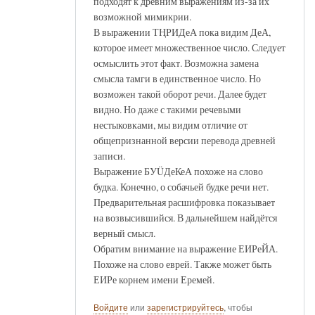
подходят к древним выражениям из-за их
возможной мимикрии.
В выражении ТҢРИДеА пока видим ДеА,
которое имеет множественное число. Следует
осмыслить этот факт. Возможна замена
смысла тамги в единственное число. Но
возможен такой оборот речи. Далее будет
видно. Но даже с такими речевыми
нестыковками, мы видим отличие от
общепризнанной версии перевода древней
записи.
Выражение БУÜДеКеА похоже на слово
будка. Конечно, о собачьей будке речи нет.
Предварительная расшифровка показывает
на возвысившийся. В дальнейшем найдётся
верный смысл.
Обратим внимание на выражение ЕИРеЙА.
Похоже на слово еврей. Также может быть
ЕИРе корнем имени Еремей.
Войдите
или
зарегистрируйтесь
, чтобы