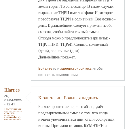
земля горит. То есть солнце. В таком случае,
выражение ТҢРИ имеет аффикс И, которое
преобразует ТҢРИ в солнечный. Возможно -
день. В дальнейшем следует применять оба
смысла, чтобы найти точный смысл.
Отсюда можно предположить варианты: -
ТҢР, ТҢРИ, ТҢРеИ. Солнце, солнечный
(день), солнечные (дни).
Дальнейшее покажет.
Войдите
или
зарегистрируйтесь
, чтобы
оставлять комментарии
Шагиев
сб,
Кюль тегин. Большая надпись.
01/04/2025
- 12:41
Беглое прочтение первого абзаца даёт
Постоянная
предварительный смысл о том, что когда
ссылка
(Permalink)
начали увеличиваться дни, стали собираться
воины. Прислали помощь БУМНҠҒН и