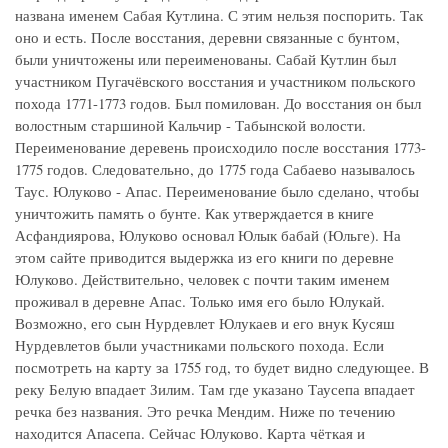
названа именем Сабая Кутлина. С этим нельзя поспорить. Так
оно и есть. После восстания, деревни связанные с бунтом,
были уничтожены или переименованы. Сабай Кутлин был
участником Пугачёвского восстания и участником польского
похода 1771-1773 годов. Был помилован. До восстания он был
волостным старшиной Кальчир - Табынской волости.
Переименование деревень происходило после восстания 1773-
1775 годов. Следовательно, до 1775 года Сабаево называлось
Таус. Юлуково - Апас. Переименование было сделано, чтобы
уничтожить память о бунте. Как утверждается в книге
Асфандиярова, Юлуково основал Юлык бабай (Юльге). На
этом сайте приводится выдержка из его книги по деревне
Юлуково. Действительно, человек с почти таким именем
проживал в деревне Апас. Только имя его было Юлукай.
Возможно, его сын Нурдевлет Юлукаев и его внук Кусяш
Нурдевлетов были участниками польского похода. Если
посмотреть на карту за 1755 год, то будет видно следующее. В
реку Белую впадает Зилим. Там где указано Таусепа впадает
речка без названия. Это речка Мендим. Ниже по течению
находится Апасепа. Сейчас Юлуково. Карта чёткая и