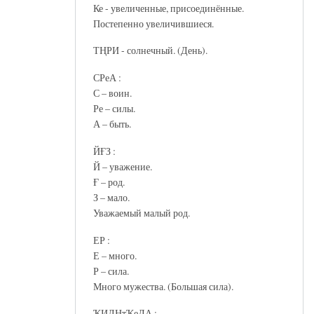
Ке - увеличенные, присоединённые.
Постепенно увеличившиеся.
ТҢРИ - солнечный. (День).
СРеА :
С – воин.
Ре – силы.
А – быть.
ЙҒЗ :
Й – уважение.
Ғ – род.
З – мало.
Уважаемый малый род.
ЕР :
Е – много.
Р – сила.
Много мужества. (Большая сила).
ҠИЛНтҠеДА :