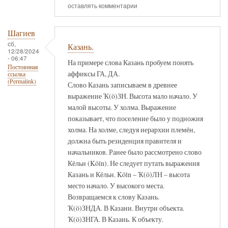
оставлять комментарии
Шагиев
сб,
Казань.
12/28/2024
- 06:47
На примере слова Казань пробуем понять
Постоянная
аффиксы ГА, ДА.
ссылка
(Permalink)
Слово Казань записываем в древнее
выражение Ҡ(ö)ЗН. Высота мало начало. У
малой высоты. У холма. Выражение
показывает, что поселение было у подножия
холма. На холме, следуя иерархии племён,
должна быть резиденция правителя и
начальников. Ранее было рассмотрено слово
Кёльн (Köln). Не следует путать выражения
Казань и Кёльн. Köln – Ҡ(ö)ЛН – высота
место начало. У высокого места.
Возвращаемся к слову Казань.
Ҡ(ö)ЗНДА. В Казани. Внутри объекта.
Ҡ(ö)ЗНГА. В Казань. К объекту.