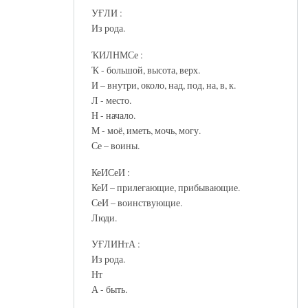
УҒЛИ :
Из рода.
ҠИЛНМСе :
Ҡ - большой, высота, верх.
И – внутри, около, над, под, на, в, к.
Л - место.
Н - начало.
М - моё, иметь, мочь, могу.
Се – воины.
КеИСеИ :
КеИ – прилегающие, прибывающие.
СеИ – воинствующие.
Люди.
УҒЛИНтА :
Из рода.
Нт
А - быть.