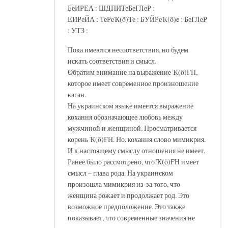
БеИРЕА : ШДПИТеБеГЛеР :
ЕИРеЙА : ТеРеҠ(ö)Те : БУЙРеҠ(ö)e : БеГЛеР
: УТЗ :
Пока имеются несоответствия, но будем
искать соответствия и смысл.
Обратим внимание на выражение Ҡ(ö)ҒН,
которое имеет современное произношение
каган.
На украинском языке имеется выражение
кохання обозначающее любовь между
мужчиной и женщиной. Просматривается
корень Ҡ(ö)ҒН. Но, кохання слово мимикрия.
И к настоящему смыслу отношения не имеет.
Ранее было рассмотрено, что Ҡ(ö)ҒН имеет
смысл – глава рода. На украинском
произошла мимикрия из-за того, что
женщина рожает и продолжает род. Это
возможное предположение. Это также
показывает, что современные значения не