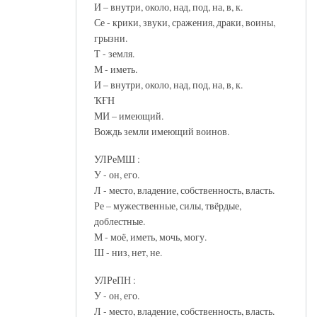
И – внутри, около, над, под, на, в, к.
Се - крики, звуки, сражения, драки, воины,
грызни.
Т - земля.
М - иметь.
И – внутри, около, над, под, на, в, к.
ҠҒН
МИ – имеющий.
Вождь земли имеющий воинов.
УЛРеМШ :
У - он, его.
Л - место, владение, собственность, власть.
Ре – мужественные, силы, твёрдые,
доблестные.
М - моё, иметь, мочь, могу.
Ш - низ, нет, не.
УЛРеПН :
У - он, его.
Л - место, владение, собственность, власть.