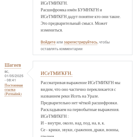
ИСеТМИҠҒН.
Расшифромка имён БУМНҠҒН и
ИСеТМИҠҒН дадут понятие кто они такие.
Это предварительный смысл. Может
измениться.
Войдите
или
зарегистрируйтесь
, чтобы
оставлять комментарии
Шагиев
вс,
ИСеТМИҠҒН.
01/05/2025
- 08:41
Рассматривая выражение ИСеТМИҠҒН мы
Постоянная
видим, что оно частично перекликается с
ссылка
(Permalink)
названием реки Исеть на Урале.
Предварительно нет чёткой расшифровки.
Раскладываем на первобытные выражения.
ИСеТМИҠҒН :
И – внутри, около, над, под, на, в, к.
Се - крики, звуки, сражения, драки, воины,
грызни.