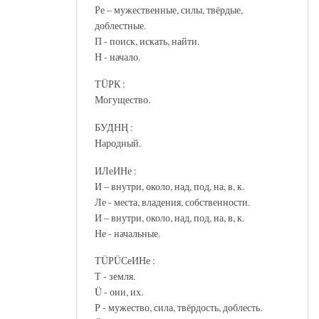
Ре – мужественные, силы, твёрдые,
доблестные.
П - поиск, искать, найти.
Н - начало.
ТÜРК :
Могущество.
БУДНҢ :
Народный.
ИЛеИНе :
И – внутри, около, над, под, на, в, к.
Ле - места, владения, собственности.
И – внутри, около, над, под, на, в, к.
Не - начальные.
ТÜРÜСеИНе :
Т - земля.
Ü - они, их.
Р - мужество, сила, твёрдость, доблесть.