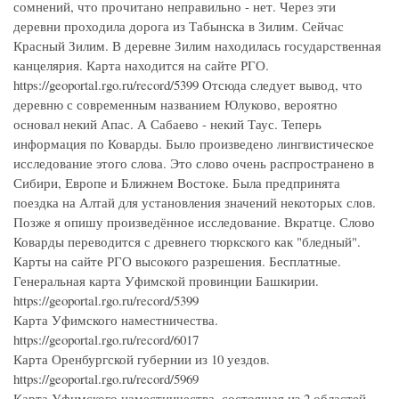
сомнений, что прочитано неправильно - нет. Через эти
деревни проходила дорога из Табынска в Зилим. Сейчас
Красный Зилим. В деревне Зилим находилась государственная
канцелярия. Карта находится на сайте РГО.
https://geoportal.rgo.ru/record/5399 Отсюда следует вывод, что
деревню с современным названием Юлуково, вероятно
основал некий Апас. А Сабаево - некий Таус. Теперь
информация по Коварды. Было произведено лингвистическое
исследование этого слова. Это слово очень распространено в
Сибири, Европе и Ближнем Востоке. Была предпринята
поездка на Алтай для установления значений некоторых слов.
Позже я опишу произведённое исследование. Вкратце. Слово
Коварды переводится с древнего тюркского как "бледный".
Карты на сайте РГО высокого разрешения. Бесплатные.
Генеральная карта Уфимской провинции Башкирии.
https://geoportal.rgo.ru/record/5399
Карта Уфимского наместничества.
https://geoportal.rgo.ru/record/6017
Карта Оренбургской губернии из 10 уездов.
https://geoportal.rgo.ru/record/5969
Карта Уфимского наместничества, состоящая из 2 областей,