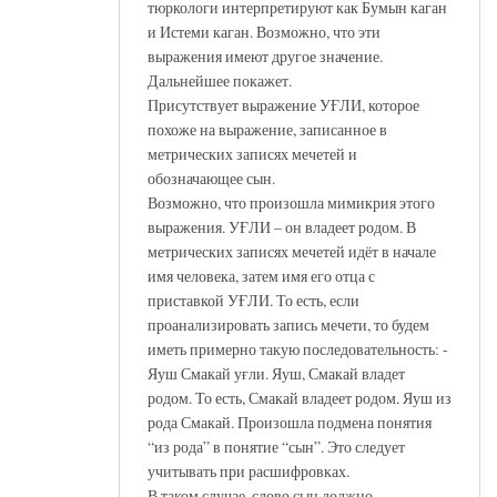
тюркологи интерпретируют как Бумын каган
и Истеми каган. Возможно, что эти
выражения имеют другое значение.
Дальнейшее покажет.
Присутствует выражение УҒЛИ, которое
похоже на выражение, записанное в
метрических записях мечетей и
обозначающее сын.
Возможно, что произошла мимикрия этого
выражения. УҒЛИ – он владеет родом. В
метрических записях мечетей идёт в начале
имя человека, затем имя его отца с
приставкой УҒЛИ. То есть, если
проанализировать запись мечети, то будем
иметь примерно такую последовательность: -
Яуш Смакай уғли. Яуш, Смакай владет
родом. То есть, Смакай владеет родом. Яуш из
рода Смакай. Произошла подмена понятия
“из рода” в понятие “сын”. Это следует
учитывать при расшифровках.
В таком случае, слово сын должно