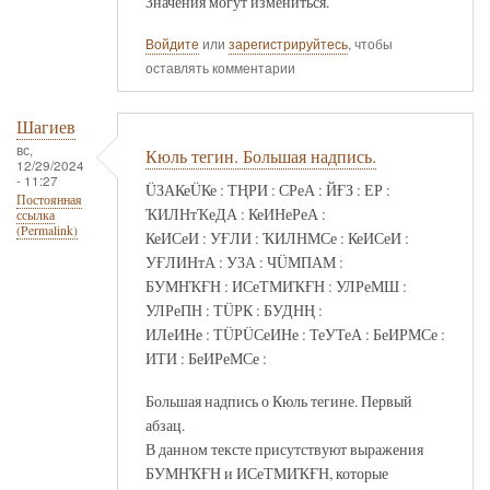
Значения могут измениться.
Войдите
или
зарегистрируйтесь
, чтобы
оставлять комментарии
Шагиев
вс,
Кюль тегин. Большая надпись.
12/29/2024
- 11:27
ÜЗАКеÜКе : ТҢРИ : СРеА : ЙҒЗ : ЕР :
Постоянная
ҠИЛНтҠеДА : КеИНеРеА :
ссылка
(Permalink)
КеИСеИ : УҒЛИ : ҠИЛНМСе : КеИСеИ :
УҒЛИНтА : УЗА : ЧÜМПАМ :
БУМНҠҒН : ИСеТМИҠҒН : УЛРеМШ :
УЛРеПН : ТÜРК : БУДНҢ :
ИЛеИНе : ТÜРÜСеИНе : ТеУТеА : БеИРМСе :
ИТИ : БеИРеМСе :
Большая надпись о Кюль тегине. Первый
абзац.
В данном тексте присутствуют выражения
БУМНҠҒН и ИСеТМИҠҒН, которые