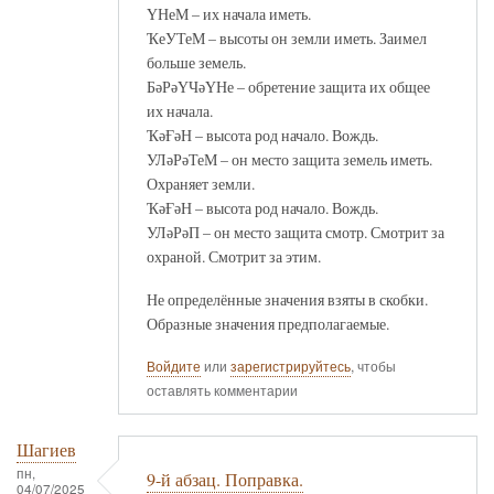
ҮНеМ – их начала иметь.
ҠеУТеМ – высоты он земли иметь. Заимел
больше земель.
БәРәҮЧәҮНе – обретение защита их общее
их начала.
ҠәҒәН – высота род начало. Вождь.
УЛәРәТеМ – он место защита земель иметь.
Охраняет земли.
ҠәҒәН – высота род начало. Вождь.
УЛәРәП – он место защита смотр. Смотрит за
охраной. Смотрит за этим.
Не определённые значения взяты в скобки.
Образные значения предполагаемые.
Войдите
или
зарегистрируйтесь
, чтобы
оставлять комментарии
Шагиев
пн,
9-й абзац. Поправка.
04/07/2025