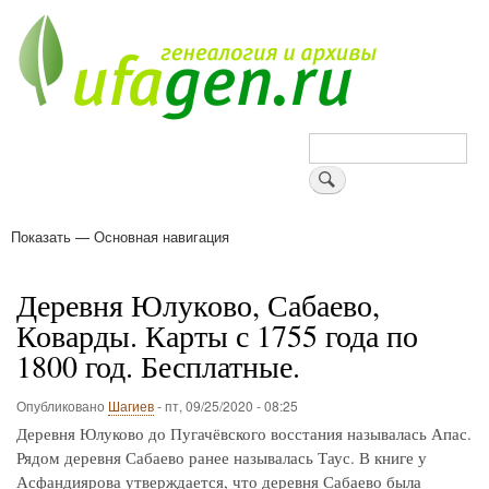
Перейти
к
основному
содержанию
Поиск
Показать — Основная навигация
Основная
навигация
Деревни
Форум
Поиск земляков
Татарские имена
Блоги
Войти
Поддержи Уфаген!
Деревня Юлуково, Сабаево,
Коварды. Карты с 1755 года по
1800 год. Бесплатные.
Опубликовано
Шагиев
-
пт, 09/25/2020 - 08:25
Деревня Юлуково до Пугачёвского восстания называлась Апас.
Рядом деревня Сабаево ранее называлась Таус. В книге у
Асфандиярова утверждается, что деревня Сабаево была