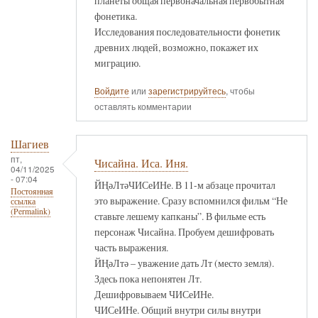
планеты общая первоначальная первобытная
фонетика.
Исследования последовательности фонетик
древних людей, возможно, покажет их
миграцию.
Войдите
или
зарегистрируйтесь
, чтобы
оставлять комментарии
Шагиев
пт,
Чисайна. Иса. Иня.
04/11/2025
- 07:04
ЙҢәЛтәЧИСеИНе. В 11-м абзаце прочитал
Постоянная
это выражение. Сразу вспомнился фильм “Не
ссылка
(Permalink)
ставьте лешему капканы”. В фильме есть
персонаж Чисайна. Пробуем дешифровать
часть выражения.
ЙҢәЛтә – уважение дать Лт (место земля).
Здесь пока непонятен Лт.
Дешифровываем ЧИСеИНе.
ЧИСеИНе. Общий внутри силы внутри