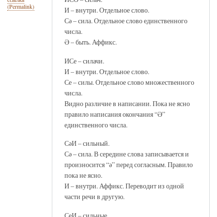
(Permalink)
И – внутри. Отдельное слово.
Сә – сила. Отдельное слово единственного
числа.
Ә – быть. Аффикс.
ИСе – силачи.
И – внутри. Отдельное слово.
Се – силы. Отдельное слово множественного
числа.
Видно различие в написании. Пока не ясно
правило написания окончания “Ә”
единственного числа.
СәИ – сильный.
Сә – сила. В середине слова записывается и
произносится “ә” перед согласным. Правило
пока не ясно.
И – внутри. Аффикс. Переводит из одной
части речи в другую.
СеИ – сильные.