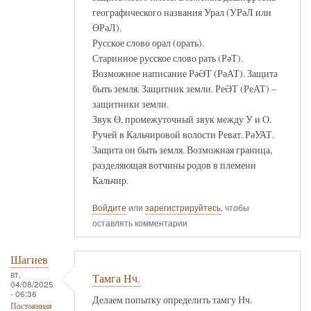
географического названия Урал (УРәЛ или
ӨРәЛ).
Русское слово орал (орать).
Старинное русское слово рать (РәТ).
Возможное написание РәӘТ (РәАТ). Защита
быть земля. Защитник земли. РеӘТ (РеАТ) –
защитники земли.
Звук Ө, промежуточный звук между У и О.
Ручей в Кальчировой волости Реват. РәУАТ.
Защита он быть земля. Возможная граница,
разделяющая вотчины родов в племени
Кальчир.
Войдите
или
зарегистрируйтесь
, чтобы
оставлять комментарии
Шагиев
вт,
Тамга Нч.
04/08/2025
- 06:36
Делаем попытку определить тамгу Нч.
Постоянная