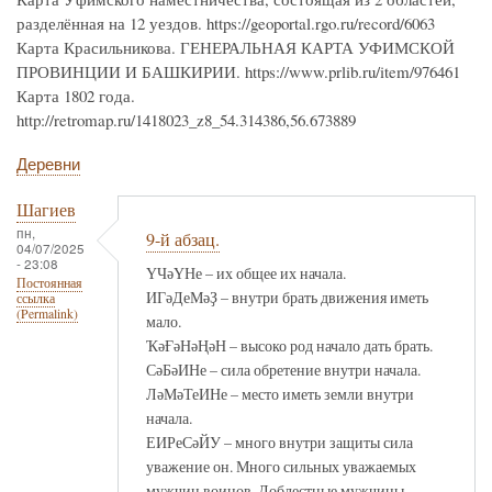
разделённая на 12 уездов. https://geoportal.rgo.ru/record/6063
Карта Красильникова. ГЕНЕРАЛЬНАЯ КАРТА УФИМСКОЙ
ПРОВИНЦИИ И БАШКИРИИ. https://www.prlib.ru/item/976461
Карта 1802 года.
http://retromap.ru/1418023_z8_54.314386,56.673889
Деревни
Шагиев
пн,
9-й абзац.
04/07/2025
- 23:08
ҮЧәҮНе – их общее их начала.
Постоянная
ИГәДеМәҘ – внутри брать движения иметь
ссылка
(Permalink)
мало.
ҠәҒәНәҢәН – высоко род начало дать брать.
СәБәИНе – сила обретение внутри начала.
ЛәМәТеИНе – место иметь земли внутри
начала.
ЕИРеСәЙУ – много внутри защиты сила
уважение он. Много сильных уважаемых
мужчин воинов. Доблестные мужчины