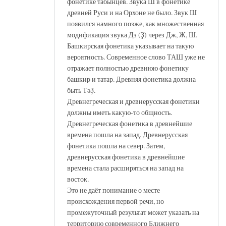
фонетике табынцев. Звука Ш в фонетике
древней Руси и на Орхоне не было. Звук Ш
появился намного позже, как множественная
модификация звука Дз (Ҙ) через Дж, Ж, Ш.
Башкирская фонетика указывает на такую
вероятность. Современное слово ТАШ уже не
отражает полностью древнюю фонетику
башкир и татар. Древняя фонетика должна
быть ТәҘ.
Древнегреческая и древнерусская фонетики
должны иметь какую-то общность.
Древнегреческая фонетика в древнейшие
времена пошла на запад. Древнерусская
фонетика пошла на север. Затем,
древнерусская фонетика в древнейшие
времена стала расширяться на запад на
восток.
Это не даёт понимание о месте
происхождения первой речи, но
промежуточный результат может указать на
территорию современного Ближнего