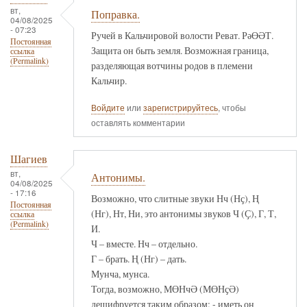
вт,
Поправка.
04/08/2025
- 07:23
Ручей в Кальчировой волости Реват. РәӨӘТ.
Постоянная
Защита он быть земля. Возможная граница,
ссылка
(Permalink)
разделяющая вотчины родов в племени
Кальчир.
Войдите
или
зарегистрируйтесь
, чтобы
оставлять комментарии
Шагиев
вт,
Антонимы.
04/08/2025
- 17:16
Возможно, что слитные звуки Нч (Нҫ), Ң
Постоянная
(Нг), Нт, Ни, это антонимы звуков Ч (Ҫ), Г, Т,
ссылка
(Permalink)
И.
Ч – вместе. Нч – отдельно.
Г – брать. Ң (Нг) – дать.
Мунча, мунса.
Тогда, возможно, МӨНчӘ (МӨНҫӘ)
дешифруется таким образом: - иметь он