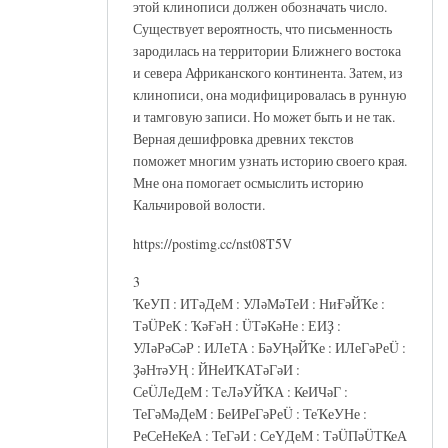
этой клинописи должен обозначать число.
Существует вероятность, что письменность
зародилась на территории Ближнего востока
и севера Африканского континента. Затем, из
клинописи, она модифицировалась в рунную
и тамговую записи. Но может быть и не так.
Верная дешифровка древних текстов
поможет многим узнать историю своего края.
Мне она помогает осмыслить историю
Кальчировой волости.
https://postimg.cc/nst08T5V
3
ҠеУП : ИТәДеМ : УЛәМәТеИ : НиҒәЙҠe :
ТәÜРеК : ҠәҒәН : ÜТәКәНе : ЕИҘ :
УЛәРәСәР : ИЛеТА : БәУҢәЙҠе : ИЛеГәРеÜ :
ҘәНтәУҢ : ЙНеИҠАТәГәИ :
СеÜЛеДеМ : ТeЛәУЙҠА : КеИЧәГ :
ТеГәМәДеМ : БеИРеГәРеÜ : ТеҠеУНе :
РеСеНеКеА : ТеГәИ : СеҮДеМ : ТәÜПәÜТКеА