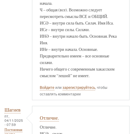
начала.
Ч – общая (все). Возможно следует
пересмотреть смыслы ВСЕ и ОБЩИЙ.
ИСӘ – внутри сила быть. Силач. Имя Иса.
ИСе – внутри силы. Силачи.
ИНӘ – внутри начало быть. Основная. Река
Иня.
ИНе – внутри начала. Основные.
Предварительно имеем – все основные
силачи.
Ничего общего с современным хакасским
смыслом “леший” не имеет.
Войдите
или
зарегистрируйтесь
, чтобы
оставлять комментарии
Шагиев
пт,
Отличие.
04/11/2025
- 07:59
Отличие.
Постоянная
ИСӘ – силач.
ссылка