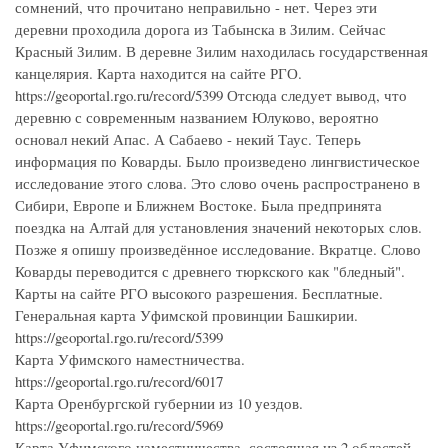
сомнений, что прочитано неправильно - нет. Через эти
деревни проходила дорога из Табынска в Зилим. Сейчас
Красный Зилим. В деревне Зилим находилась государственная
канцелярия. Карта находится на сайте РГО.
https://geoportal.rgo.ru/record/5399 Отсюда следует вывод, что
деревню с современным названием Юлуково, вероятно
основал некий Апас. А Сабаево - некий Таус. Теперь
информация по Коварды. Было произведено лингвистическое
исследование этого слова. Это слово очень распространено в
Сибири, Европе и Ближнем Востоке. Была предпринята
поездка на Алтай для установления значений некоторых слов.
Позже я опишу произведённое исследование. Вкратце. Слово
Коварды переводится с древнего тюркского как "бледный".
Карты на сайте РГО высокого разрешения. Бесплатные.
Генеральная карта Уфимской провинции Башкирии.
https://geoportal.rgo.ru/record/5399
Карта Уфимского наместничества.
https://geoportal.rgo.ru/record/6017
Карта Оренбургской губернии из 10 уездов.
https://geoportal.rgo.ru/record/5969
Карта Уфимского наместничества, состоящая из 2 областей,