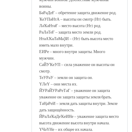
воины.
БәРәДеҒ – обретение защита движение род.
ҠеУПәНтА – высоты он смотр (Нт) быть.
ЛәҠәНтәҒ – место высота (Нт) род.
РәЛәТеҒ – защита место земли род.
НтәАҠәЛәМәҘИ – (Нт) быть высота место
иметь мало внутри.
ЕИРе – много внутри защиты. Много
мужчин.
СәЙУҠеУП – сила уважение он высоты он
смотр.
ТеУРәУ – земли он защита он.
ҮЛеҮ – они места их.
ЙУРәЙУРәРеТәГ – уважение он защита
уважение он защита защиты земля брать.
ТәҢәРеИ – земля дать защиты внутри. Земле
дать защищённость.
ЙРәЛәҠәДеҠеИНе – уважение защита место
высота движение высота внутри начала.
ҮЧәҮНе – их общее их начала.