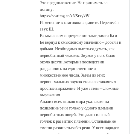
Это предположение. Не принимать за
истину.
https://postimg.cc/xNStxykW
Изменение в тамговом алфавите. Перенесён
звук Ш.
В смысловом определении тамг, тамги Бә и
Бе вернул к смысловому значению – добыча и
добычи. Необходимо пытаться думать, как
первобытный человек. Звуков у него было
около десяти, которые впоследствии
разделились на единственное и
множественное числа. Затем из этих
первоначальных звуков стали составляться
простые выражение. И уже затем – сложные
выражения.
Анализ всех языков мира указывает на
появление речи только у одного племени
первобытных людей. Это дало сильный
толчок к развитию племени. Остальные не
смогли развиваться без речи. У всех народов