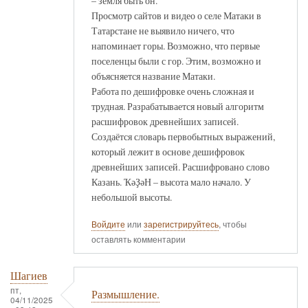
– земля быть он.
Просмотр сайтов и видео о селе Матаки в
Татарстане не выявило ничего, что
напоминает горы. Возможно, что первые
поселенцы были с гор. Этим, возможно и
объясняется название Матаки.
Работа по дешифровке очень сложная и
трудная. Разрабатывается новый алгоритм
расшифровок древнейших записей.
Создаётся словарь первобытных выражений,
который лежит в основе дешифровок
древнейших записей. Расшифровано слово
Казань. ҠәҘәН – высота мало начало. У
небольшой высоты.
Войдите
или
зарегистрируйтесь
, чтобы
оставлять комментарии
Шагиев
пт,
Размышление.
04/11/2025