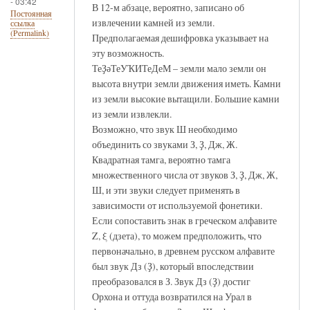
- 03:42
В 12-м абзаце, вероятно, записано об
Постоянная
извлечении камней из земли.
ссылка
(Permalink)
Предполагаемая дешифровка указывает на
эту возможность.
ТеҘәТеУҠИТеДеМ – земли мало земли он
высота внутри земли движения иметь. Камни
из земли высокие вытащили. Большие камни
из земли извлекли.
Возможно, что звук Ш необходимо
объединить со звуками З, Ҙ, Дж, Ж.
Квадратная тамга, вероятно тамга
множественного числа от звуков З, Ҙ, Дж, Ж,
Ш, и эти звуки следует применять в
зависимости от используемой фонетики.
Если сопоставить знак в греческом алфавите
Ζ, ξ (дзета), то можем предположить, что
первоначально, в древнем русском алфавите
был звук Дз (Ҙ), который впоследствии
преобразовался в З. Звук Дз (Ҙ) достиг
Орхона и оттуда возвратился на Урал в