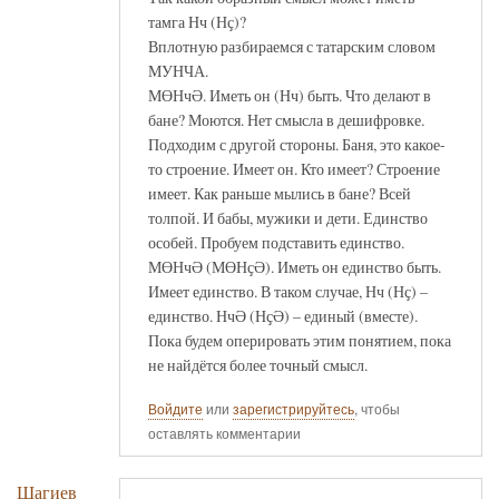
тамга Нч (Нҫ)?
Вплотную разбираемся с татарским словом
МУНЧА.
МӨНчӘ. Иметь он (Нч) быть. Что делают в
бане? Моются. Нет смысла в дешифровке.
Подходим с другой стороны. Баня, это какое-
то строение. Имеет он. Кто имеет? Строение
имеет. Как раньше мылись в бане? Всей
толпой. И бабы, мужики и дети. Единство
особей. Пробуем подставить единство.
МӨНчӘ (МӨНҫӘ). Иметь он единство быть.
Имеет единство. В таком случае, Нч (Нҫ) –
единство. НчӘ (НҫӘ) – единый (вместе).
Пока будем оперировать этим понятием, пока
не найдётся более точный смысл.
Войдите
или
зарегистрируйтесь
, чтобы
оставлять комментарии
Шагиев