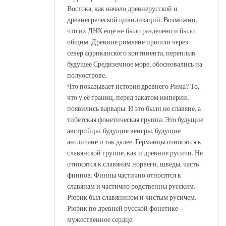
Востока, как начало древнерусской и
древнегреческой цивилизаций. Возможно,
что их ДНК ещё не было разделено и было
общим. Древние римляне прошли через
север африканского континента, переплыв
будущее Средиземное море, обосновались на
полуострове.
Что показывает история древнего Рима? То,
что у её границ, перед закатом империи,
появились варвары. И это были не славяне, а
тибетская фонетическая группа. Это будущие
австрийцы, будущие венгры, будущие
англичане и так далее. Германцы относятся к
славянской группе, как и древние русичи. Не
относятся к славянам норвеги, шведы, часть
финнов. Финны частично относятся к
славянам и частично родственны русским.
Рюрик был славянином и чистым русичем.
Рюрик по древней русской фонетике –
мужественное сердце.