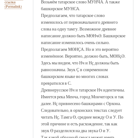
Возьмём татарское слово МУНЧА. А также
ссылка
(Permalink)
башкирское МУНСА.
Предполагаем, что татарское слово
изменилось от первоначального древнего
слова на одну тамгу. Возможное древнее
написание должно быть МӨНчӘ. Башкирское
написание изменилось очень сильно.
Предполагаем МӨНҪА. Но и это вероятно
изменённое. Вероятно, должно быть, МӨНҫӘ.
Здесь мы видим, что Нч и Нҫ должны быть
равнозначны. Звук Ҫ в современном
башкирском языке во многих словах
превратился в С.
Древнерусское Нч и татарское Нч идентичны.
Имеется река Менча, город Мончегорск и так
далее. Нҫ привнесено башкирами с Орхона.
Следовательно, в орхонских текстах следует
читать Нҫ. Тамга Ө, среднее между О и У. По
этой причине и есть расхождение, так как
звук Ө разделился на два звука О и У.
Так какой образный смысл может иметь