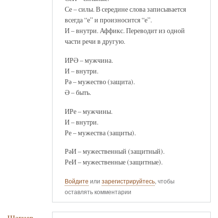
Се – силы. В середине слова записывается
всегда “е” и произносится “е”.
И – внутри. Аффикс. Переводит из одной
части речи в другую.
ИРӘ – мужчина.
И – внутри.
Рә – мужество (защита).
Ә – быть.
ИРе – мужчины.
И – внутри.
Ре – мужества (защиты).
РәИ – мужественный (защитный).
РеИ – мужественные (защитные).
Войдите
или
зарегистрируйтесь
, чтобы
оставлять комментарии