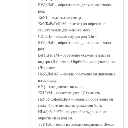
БУДеНәҒ – обретение он движения начало
род.
ҠеУП – высоты он смотр.
ҠеУБәРәТеДеМ – высоты он обретение
защита земли движения иметь.
ЧИҒәНи – общее внутри род (Ни).
БУДеНәҒ – обретение он движения начало
род.
БәЙҠИЛтМ – обретение уважение высота
внутри (Лт) иметь. Обрёл большое уважение
(Лт) иметь.
НеБУДеНәҒ – начала обретение он движения
начало род.
КУҘ – соединение он мало.
ҠИЛтМ – высота внутри (Лт) иметь.
НеУБУСәБәМДеӘ – начала он обретение он
сила обретение иметь движения быть.
ИГәДәБәРәҒУ – внутри брать движение
обрести сила род он.
ТәҮТеК – земля их земли соединение. Земли