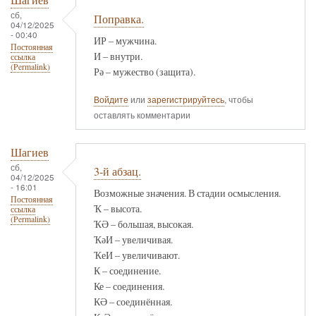
Шагиев
сб,
Поправка.
04/12/2025
- 00:40
ИР – мужчина.
Постоянная
И – внутри.
ссылка
(Permalink)
Рә – мужество (защита).
Войдите
или
зарегистрируйтесь
, чтобы
оставлять комментарии
Шагиев
сб,
3-й абзац.
04/12/2025
- 16:01
Возможные значения. В стадии осмысления.
Постоянная
Ҡ – высота.
ссылка
(Permalink)
ҠӘ – большая, высокая.
ҠәИ – увеличивая.
ҠеИ – увеличивают.
К – соединение.
Ке – соединения.
КӘ – соединённая.