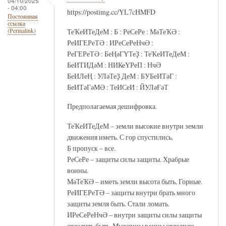
04/10/2025
- 04:00
https://postimg.cc/YL7cHMFD
Постоянная
ссылка
ТеҠеИТеДеМ : Б : РеСеРе : МәТеҠӘ :
(Permalink)
РеИГЕРеТӘ : ИРеСеРеНчӘ :
РеГЕРеТӘ : БеҢәГҮТеҘ : ТеҠеИТеДеМ :
БеИТИДәМ : НИКеҮРеП : НчӘ
БеИЛеҢ : УЛәТеҘ ДеМ : БУБеИТәГ :
БеИТәГәМӘ : ТеИСеИ : ЙУЛәҒәТ
Предполагаемая дешифровка.
ТеҠеИТеДеМ – земли высокие внутри земли
движения иметь. С гор спустились.
Б пропуск – все.
РеСеРе – защиты силы защиты. Храбрые
воины.
МәТеҠӘ – иметь земли высота быть. Горные.
РеИГЕРеТӘ – защиты внутри брать много
защиты земля быть. Стали ломать.
ИРеСеРеНчӘ – внутри защиты силы защиты
отделить быть. Мужчины воины отделили.