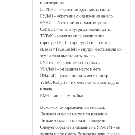
присоединил.
БеГЛеРе – обретения брать места силы.
БУДеН – обретение он движения начало.
БУНИ – обретение он начало внутри.
СеИДеҢ – силы внутри движения дать.
ТҮРеК – земля их силы соединение.
(пропуск) РеП – (пропуск) силы смотр.
ИЛеТеУТеСәҠәҢәН – внутри места земли он
земли сила высота дать начало.
БУНтӘ – обретение он (Нт) быть.
УРәЛәМ – он защита место иметь.
ЙҢәЛәП – уважение дать место смотр.
ҮЛеСеҠеҢәНе – их места силы высоты дать
начала.
ЕМӘ – много иметь быть.
В скобках не определённые смыслы.
Лә имеет смыслы место или владение.
Ле имеет смыслы места или владения.
Следует обратить внимание на УРәЛәМ – он
защита место иметь. Возможна дешифровка