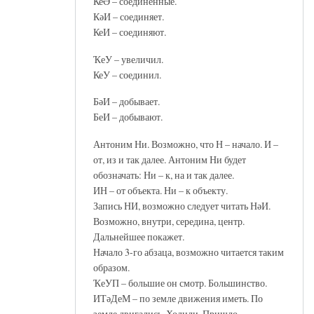
КеӘ – соединённые.
КәИ – соединяет.
КеИ – соединяют.
ҠеУ – увеличил.
КеУ – соединил.
БәИ – добывает.
БеИ – добывают.
Антоним Ни. Возможно, что Н – начало. И –
от, из и так далее. Антоним Ни будет
обозначать: Ни – к, на и так далее.
ИН – от объекта. Ни – к объекту.
Запись НИ, возможно следует читать НәИ.
Возможно, внутри, середина, центр.
Дальнейшее покажет.
Начало 3-го абзаца, возможно читается таким
образом.
ҠеУП – большие он смотр. Большинство.
ИТәДеМ – по земле движения иметь. По
земле двигались. Ходили. Пришло.