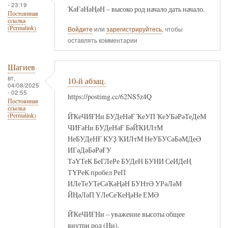
- 23:19
ҠәҒәНәҢәН – высоко род начало дать начало.
Постоянная
ссылка
(Permalink)
Войдите
или
зарегистрируйтесь
, чтобы
оставлять комментарии
Шагиев
вт,
10-й абзац.
04/08/2025
- 02:55
https://postimg.cc/62NS5z4Q
Постоянная
ссылка
ЙҠеЧИҒНи БУДеНәҒ ҠеУП ҠеУБәРәТеДеМ
(Permalink)
ЧИҒәНи БУДеНәҒ БәЙҠИЛтМ
НеБУДеНҒ КУҘ ҠИЛтМ НеУБУСәБәМДеӘ
ИГәДәБәРәҒУ
ТәҮТеК БеГЛеРе БУДеН БУНИ СеИДеҢ
ТҮРеК пробел РеП
ИЛеТеУТеСәҠәҢәН БУНтӘ УРәЛәМ
ЙҢәЛәП ҮЛеСеҠеҢәНе ЕМӘ
ЙҠеЧИҒНи – уважение высоты общее
внутри род (Ни).