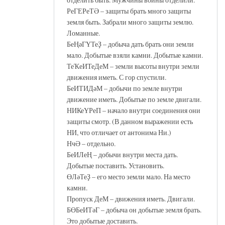
РеГЕРеТӘ – защиты брать много защиты
земля быть. Забрали много защиты землю.
Ломанные.
БеҢәГҮТеҘ – добыча дать брать они земли
мало. Добытые взяли камни. Добытые камни.
ТеҠеИТеДеМ – земли высоты внутри земли
движения иметь. С гор спустили.
БеИТИДәМ – добычи по земле внутри
движение иметь. Добытые по земле двигали.
НИКеҮРеП – начало внутри соединения они
защиты смотр. (В данном выражении есть
НИ, что отличает от антонима Ни.)
НчӘ – отдельно.
БеИЛеҢ – добычи внутри места дать.
Добытые поставить. Установить.
ӨЛәТеҘ – его место земли мало. На место
камни.
Пропуск ДеМ – движения иметь. Двигали.
БӨБеИТәГ – добыча он добытые земля брать.
Это добытые доставить.