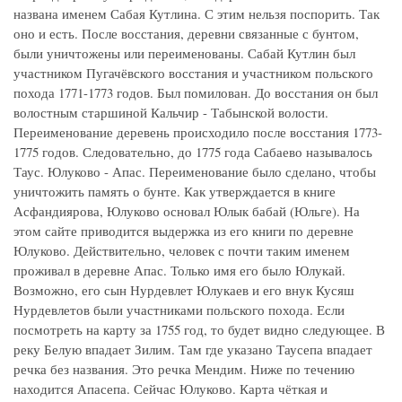
названа именем Сабая Кутлина. С этим нельзя поспорить. Так
оно и есть. После восстания, деревни связанные с бунтом,
были уничтожены или переименованы. Сабай Кутлин был
участником Пугачёвского восстания и участником польского
похода 1771-1773 годов. Был помилован. До восстания он был
волостным старшиной Кальчир - Табынской волости.
Переименование деревень происходило после восстания 1773-
1775 годов. Следовательно, до 1775 года Сабаево называлось
Таус. Юлуково - Апас. Переименование было сделано, чтобы
уничтожить память о бунте. Как утверждается в книге
Асфандиярова, Юлуково основал Юлык бабай (Юльге). На
этом сайте приводится выдержка из его книги по деревне
Юлуково. Действительно, человек с почти таким именем
проживал в деревне Апас. Только имя его было Юлукай.
Возможно, его сын Нурдевлет Юлукаев и его внук Кусяш
Нурдевлетов были участниками польского похода. Если
посмотреть на карту за 1755 год, то будет видно следующее. В
реку Белую впадает Зилим. Там где указано Таусепа впадает
речка без названия. Это речка Мендим. Ниже по течению
находится Апасепа. Сейчас Юлуково. Карта чёткая и