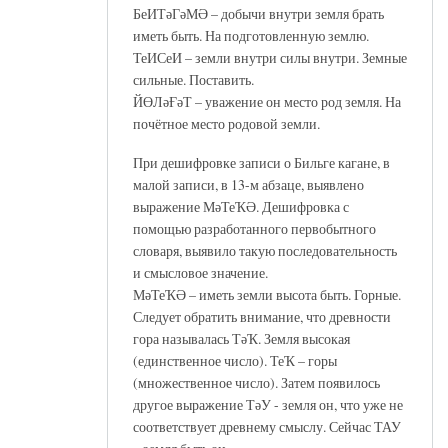
БеИТәГәМӘ – добычи внутри земля брать
иметь быть. На подготовленную землю.
ТеИСеИ – земли внутри силы внутри. Земные
сильные. Поставить.
ЙӨЛәҒәТ – уважение он место род земля. На
почётное место родовой земли.
При дешифровке записи о Бильге кагане, в
малой записи, в 13-м абзаце, выявлено
выражение МәТеҠӘ. Дешифровка с
помощью разработанного первобытного
словаря, выявило такую последовательность
и смысловое значение.
МәТеҠӘ – иметь земли высота быть. Горные.
Следует обратить внимание, что древности
гора называлась ТәҠ. Земля высокая
(единственное число). ТеҠ – горы
(множественное число). Затем появилось
другое выражение ТәУ - земля он, что уже не
соответствует древнему смыслу. Сейчас ТАУ