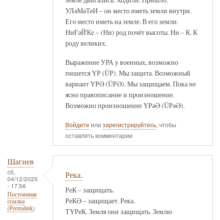
УЛәМәТеИ – он место иметь земли внутри.
Его место иметь на земле. В его земли.
НиҒәЙҠe – (Ни) род почёт высоты. Ни – К. К
роду великих.
Выражение УРА у военных, возможно
пишется ҮР (ÜР). Мы защита. Возможный
вариант ҮРӘ (ÜРӘ). Мы защищаем. Пока не
ясно правописание и произношение.
Возможно произношение ҮРәӘ (ÜРәӘ).
Войдите
или
зарегистрируйтесь
, чтобы
оставлять комментарии
Шагиев
сб,
Река.
04/12/2025
- 17:56
РеК – защищать.
Постоянная
РеКӘ – защищает. Река.
ссылка
(Permalink)
ТҮРеК. Земля они защищать. Землю