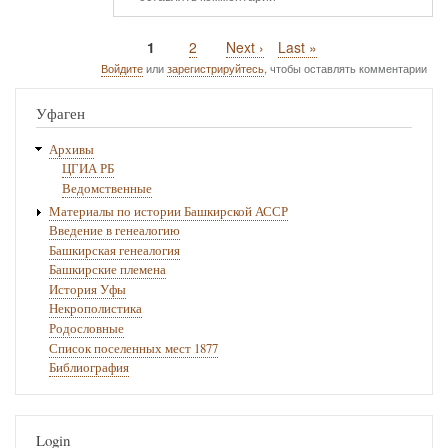
Текущая
1
Page
2
Следующая
Next ›
Последняя
Last »
Нумерация
страница
страница
страница
Войдите
или
зарегистрируйтесь
, чтобы оставлять комментарии
страниц
Уфаген
Архивы
ЦГИА РБ
Ведомственные
Материалы по истории Башкирской АССР
Введение в генеалогию
Башкирская генеалогия
Башкирские племена
История Уфы
Некрополистика
Родословные
Список поселенных мест 1877
Библиография
Login