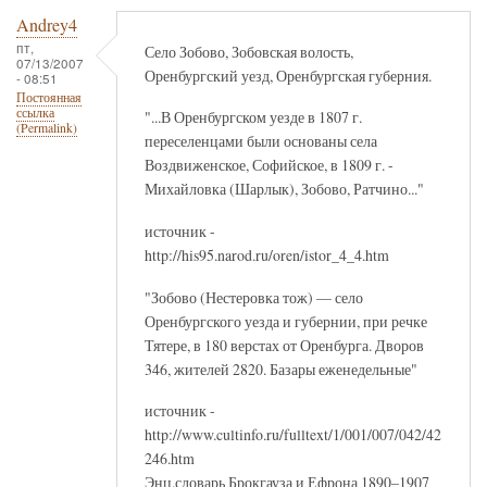
Andrey4
пт,
Село Зобово, Зобовская волость,
07/13/2007
Оренбургский уезд, Оренбургская губерния.
- 08:51
Постоянная
ссылка
"...В Оренбургском уезде в 1807 г.
(Permalink)
переселенцами были основаны села
Воздвиженское, Софийское, в 1809 г. -
Михайловка (Шарлык), Зобово, Ратчино..."
источник -
http://his95.narod.ru/oren/istor_4_4.htm
"Зобово (Нестеровка тож) — село
Оренбургского уезда и губернии, при речке
Тятере, в 180 верстах от Оренбурга. Дворов
346, жителей 2820. Базары еженедельные"
источник -
http://www.cultinfo.ru/fulltext/1/001/007/042/42
246.htm
Энц.словарь Брокгауза и Ефрона 1890–1907