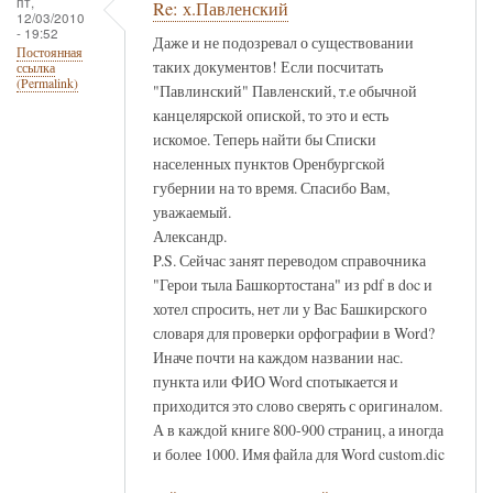
пт,
Re: х.Павленский
12/03/2010
- 19:52
Даже и не подозревал о существовании
Постоянная
таких документов! Если посчитать
ссылка
(Permalink)
"Павлинский" Павленский, т.е обычной
канцелярской опиской, то это и есть
искомое. Теперь найти бы Списки
населенных пунктов Оренбургской
губернии на то время. Спасибо Вам,
уважаемый.
Александр.
P.S. Сейчас занят переводом справочника
"Герои тыла Башкортостана" из pdf в doc и
хотел спросить, нет ли у Вас Башкирского
словаря для проверки орфографии в Word?
Иначе почти на каждом названии нас.
пункта или ФИО Word спотыкается и
приходится это слово сверять с оригиналом.
А в каждой книге 800-900 страниц, а иногда
и более 1000. Имя файла для Word custom.dic