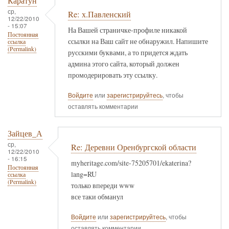
Каратун
ср,
Re: х.Павленский
12/22/2010
- 15:07
На Вашей страничке-профиле никакой
Постоянная
ссылки на Ваш сайт не обнаружил. Напишите
ссылка
(Permalink)
русскими буквами, а то придется ждать
админа этого сайта, который должен
промодерировать эту ссылку.
Войдите
или
зарегистрируйтесь
, чтобы
оставлять комментарии
Зайцев_А
ср,
Re: Деревни Оренбургской области
12/22/2010
- 16:15
myheritage.com/site-75205701/ekaterina?
Постоянная
lang=RU
ссылка
(Permalink)
только впереди www
все таки обманул
Войдите
или
зарегистрируйтесь
, чтобы
оставлять комментарии