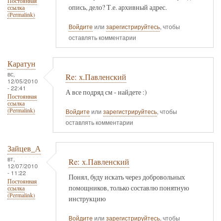
Постоянная
опись, дело? Т.е. архивный адрес.
ссылка
(Permalink)
Войдите
или
зарегистрируйтесь
, чтобы
оставлять комментарии
Каратун
вс,
Re: х.Павленский
12/05/2010
- 22:41
А все подряд см - найдете :)
Постоянная
ссылка
(Permalink)
Войдите
или
зарегистрируйтесь
, чтобы
оставлять комментарии
Зайцев_А
вт,
Re: х.Павленский
12/07/2010
- 11:22
Понял, буду искать через добровольных
Постоянная
помощников, только составлю понятную
ссылка
(Permalink)
инструкцию
Войдите
или
зарегистрируйтесь
, чтобы