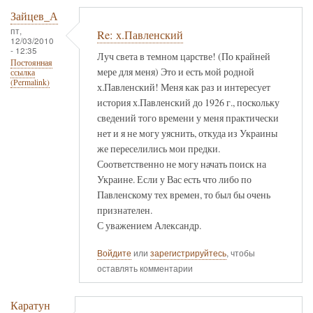
Зайцев_А
пт,
Re: х.Павленский
12/03/2010
- 12:35
Луч света в темном царстве! (По крайней
Постоянная
мере для меня) Это и есть мой родной
ссылка
(Permalink)
х.Павленский! Меня как раз и интересует
история х.Павленский до 1926 г., поскольку
сведений того времени у меня практически
нет и я не могу уяснить, откуда из Украины
же переселились мои предки.
Соответственно не могу начать поиск на
Украине. Если у Вас есть что либо по
Павленскому тех времен, то был бы очень
признателен.
С уважением Александр.
Войдите
или
зарегистрируйтесь
, чтобы
оставлять комментарии
Каратун