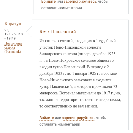
Войдите
или
зарегистрируйтесь
, чтобы
оставлять комментарии
Каратун
чт,
Re: х.Павленский
12/02/2010
- 19:49
Из списка селений, входящих в 1 судебный
Постоянная
участок Ново-Никольской волости
ссылка
(Permalink)
Зилаирского кантона (январь-декабрь 1923
г.): в Ново-Покровское сельское общество
входил хутор Павленский. В период с 2
декабря 1923 г. по 1 января 1925 г. в составе
Ново-Никольского сельсовета находился
хутор Павленский, в котором проживали 73
малоросса. Встречал материал и до 1917 г., но,
т.к. данная территория не очень интересовала,
то соответственно не вел записи.
Войдите
или
зарегистрируйтесь
, чтобы
оставлять комментарии