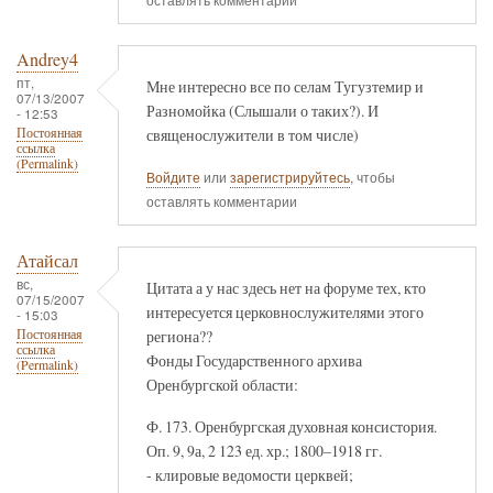
оставлять комментарии
Andrey4
пт,
Мне интересно все по селам Тугузтемир и
07/13/2007
Разномойка (Слышали о таких?). И
- 12:53
священослужители в том числе)
Постоянная
ссылка
(Permalink)
Войдите
или
зарегистрируйтесь
, чтобы
оставлять комментарии
Атайсал
вс,
Цитата а у нас здесь нет на форуме тех, кто
07/15/2007
интересуется церковнослужителями этого
- 15:03
региона??
Постоянная
ссылка
Фонды Государственного архива
(Permalink)
Оренбургской области:
Ф. 173. Оренбургская духовная консистория.
Оп. 9, 9а, 2 123 ед. хр.; 1800–1918 гг.
- клировые ведомости церквей;