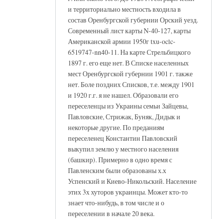
и территориально местность входила в
состав Оренбургской губернии Орский уезд.
Современный лист карты N-40-127, карты
Американской армии 1950г txu-oclc-
6519747-nn40-11. На карте Стрельбицкого
1897 г. его еще нет. В Списке населенных
мест Оренбургской губернии 1901 г. также
нет. Боле поздних Списков, т.е. между 1901
и 1920 г.г. я не нашел. Образовали его
переселенцы из Украины семьи Зайцевы,
Павловские, Стрижак, Буняк, Дидык и
некоторые другие. По преданиям
переселенец Константин Павловский
выкупил землю у местного населения
(башкир). Примерно в одно время с
Павленским были образованы х.х
Успенский и Киево-Никольский. Население
этих 3х хуторов украинцы. Может кто-то
знает что-нибудь, в том числе и о
переселении в начале 20 века.