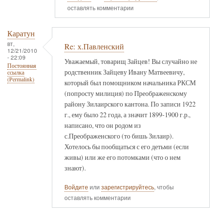
оставлять комментарии
Каратун
вт,
Re: х.Павленский
12/21/2010
- 22:09
Уважаемый, товарищ Зайцев! Вы случайно не
Постоянная
родственник Зайцеву Ивану Матвеевичу,
ссылка
(Permalink)
который был помощником начальника РКСМ
(попросту милиция) по Преображенскому
району Зилаирского кантона. По записи 1922
г., ему было 22 года, а значит 1899-1900 г.р.,
написано, что он родом из
с.Преображенского (то бишь Зилаир).
Хотелось бы пообщаться с его детьми (если
живы) или же его потомками (что о нем
знают).
Войдите
или
зарегистрируйтесь
, чтобы
оставлять комментарии