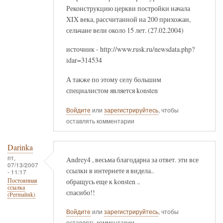
Реконструкцию церкви постройки начала
XIX века, рассчитанной на 200 прихожан,
сельчане вели около 15 лет. (27.02.2004)
источник - http://www.rusk.ru/newsdata.php?
idar=314534
А также по этому селу большим
специалистом является konsten
Войдите
или
зарегистрируйтесь
, чтобы
оставлять комментарии
Darinka
пт,
Andrey4 , весьма благодарна за ответ. эти все
07/13/2007
ссылки в интернете я видела..
- 11:17
обращусь еще к konsten ..
Постоянная
ссылка
спасибо!!
(Permalink)
Войдите
или
зарегистрируйтесь
, чтобы
оставлять комментарии