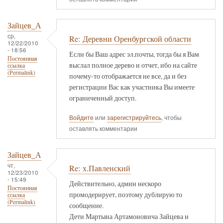
Зайцев_А
ср,
Re: Деревни Оренбургской области
12/22/2010
- 18:56
Если бы Ваш адрес эл.почты, тогда бы я Вам
Постоянная
выслал полное дерево и отчет, ибо на сайте
ссылка
(Permalink)
почему-то отображается не все, да и без
регистрации Вас как участника Вы имеете
ограниченный доступ.
Войдите
или
зарегистрируйтесь
, чтобы
оставлять комментарии
Зайцев_А
чт,
Re: х.Павленский
12/23/2010
- 15:49
Действительно, админ нескоро
Постоянная
промодерирует, поэтому дублирую то
ссылка
(Permalink)
сообщение.
Дети Мартына Артамоновича Зайцева и