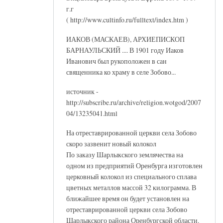
г.г
( http://www.cultinfo.ru/fulltext/index.htm )
ИАКОВ (МАСКАЕВ), АРХИЕПИСКОП
БАРНАУЛЬСКИЙ .... В 1901 году Иаков
Иванович был рукоположен в сан
священника ко храму в селе Зобово...
источник -
http://subscribe.ru/archive/religion.wotgod/2007
04/13235041.html
На отреставрированной церкви села Зобово
скоро зазвенит новый колокол
По заказу Шарлыкского землячества на
одном из предприятий Оренбурга изготовлен
церковный колокол из специального сплава
цветных металлов массой 32 килограмма. В
ближайшее время он будет установлен на
отреставрированной церкви села Зобово
Шарлыкского района Оренбургской области.