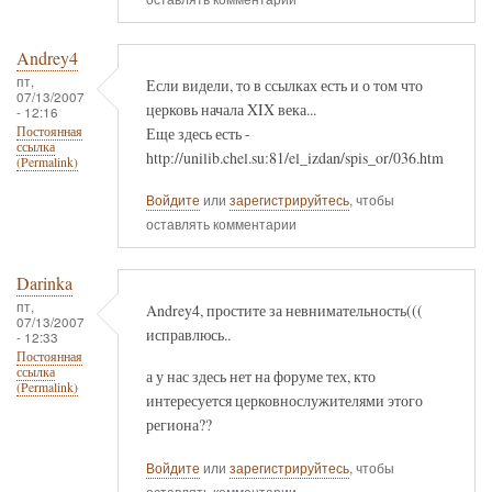
Andrey4
пт,
Если видели, то в ссылках есть и о том что
07/13/2007
церковь начала XIX века...
- 12:16
Еще здесь есть -
Постоянная
ссылка
http://unilib.chel.su:81/el_izdan/spis_or/036.htm
(Permalink)
Войдите
или
зарегистрируйтесь
, чтобы
оставлять комментарии
Darinka
пт,
Andrey4, простите за невнимательность(((
07/13/2007
исправлюсь..
- 12:33
Постоянная
ссылка
а у нас здесь нет на форуме тех, кто
(Permalink)
интересуется церковнослужителями этого
региона??
Войдите
или
зарегистрируйтесь
, чтобы