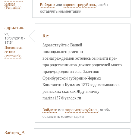
ссылка
Войдите
или
зарегистрируйтесь
, чтобы
(Permalink)
оставлять комментарии
адриатика
чт,
Re:
10/07/2010 -
17:51
Здравствуйте.с Вашей
Постоянная
помощью.непременно
ссылка
(Permalink)
вознаграждаемой.хотелось бы найти пра-
пра родственников ,точнее родителей моего
прадеда.родом из села Залесово
Оренбургской губернии-Черных
Константин Кузьмич 1877года.возможно в
ревизских сказках Жду в личку
marina137@yandex.ru
Войдите
или
зарегистрируйтесь
, чтобы
оставлять комментарии
Зайцев_А