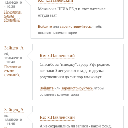
12/04/2010
- 10:38
Можно и в ЦГИА РБ, т.к. этот материал
Постоянная
оттуда взят
ссылка
(Permalink)
Войдите
или
зарегистрируйтесь
, чтобы
оставлять комментарии
Зайцев_А
сб,
Re: х.Павленский
12/04/2010
- 10:43
Спасибо за "наводку", вроде Уфа роднее,
Постоянная
все-таки 5 лет учился там, да и друзья-
ссылка
(Permalink)
родственники до сих пор там живут.
Войдите
или
зарегистрируйтесь
, чтобы
оставлять комментарии
Зайцев_А
вс,
Re: х.Павленский
12/05/2010
- 14:45
А не сохранились ли записи - какой фонд,