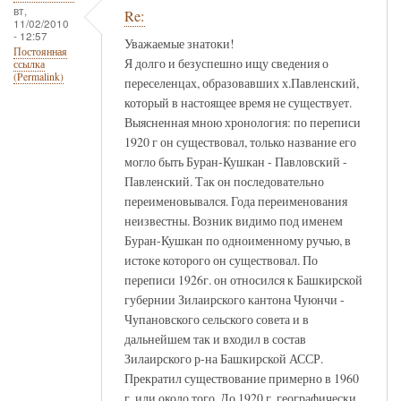
вт,
Re:
11/02/2010
- 12:57
Уважаемые знатоки!
Постоянная
Я долго и безуспешно ищу сведения о
ссылка
(Permalink)
переселенцах, образовавших х.Павленский,
который в настоящее время не существует.
Выясненная мною хронология: по переписи
1920 г он существовал, только название его
могло быть Буран-Кушкан - Павловский -
Павленский. Так он последовательно
переименовывался. Года переименования
неизвестны. Возник видимо под именем
Буран-Кушкан по одноименному ручью, в
истоке которого он существовал. По
переписи 1926г. он относился к Башкирской
губернии Зилаирского кантона Чуюнчи -
Чупановского сельского совета и в
дальнейшем так и входил в состав
Зилаирского р-на Башкирской АССР.
Прекратил существование примерно в 1960
г. или около того. До 1920 г. географически