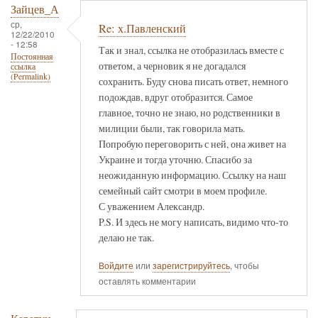
Зайцев_А
ср,
Re: х.Павленский
12/22/2010
- 12:58
Так и знал, ссылка не отобразилась вместе с
Постоянная
ответом, а черновик я не догадался
ссылка
(Permalink)
сохранить. Буду снова писать ответ, немного
подождав, вдруг отобразится. Самое
главное, точно не знаю, но родственники в
милиции были, так говорила мать.
Попробую переговорить с ней, она живет на
Украине и тогда уточню. Спасибо за
неожиданную информацию. Ссылку на наш
семейный сайт смотри в моем профиле.
С уважением Александр.
P.S. И здесь не могу написать, видимо что-то
делаю не так.
Войдите
или
зарегистрируйтесь
, чтобы
оставлять комментарии