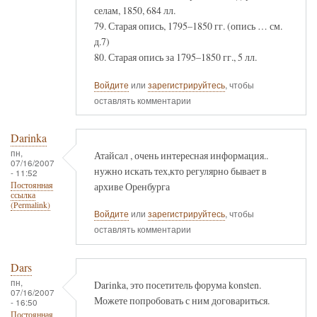
селам, 1850, 684 лл.
79. Старая опись, 1795–1850 гг. (опись … см.
д.7)
80. Старая опись за 1795–1850 гг., 5 лл.
Войдите
или
зарегистрируйтесь
, чтобы
оставлять комментарии
Darinka
пн,
Атайсал , очень интересная информация..
07/16/2007
нужно искать тех,кто регулярно бывает в
- 11:52
архиве Оренбурга
Постоянная
ссылка
(Permalink)
Войдите
или
зарегистрируйтесь
, чтобы
оставлять комментарии
Dars
пн,
Darinka, это посетитель форума konsten.
07/16/2007
Можете попробовать с ним договариться.
- 16:50
Постоянная