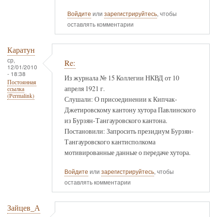
Войдите
или
зарегистрируйтесь
, чтобы
оставлять комментарии
Каратун
ср,
Re:
12/01/2010
- 18:38
Из журнала № 15 Коллегии НКВД от 10
Постоянная
апреля 1921 г.
ссылка
(Permalink)
Слушали: О присоединении к Кипчак-
Джетировскому кантону хутора Павлинского
из Бурзян-Тангауровского кантона.
Постановили: Запросить президиум Бурзян-
Тангауровского кантисполкома
мотивированные данные о передаче хутора.
Войдите
или
зарегистрируйтесь
, чтобы
оставлять комментарии
Зайцев_А