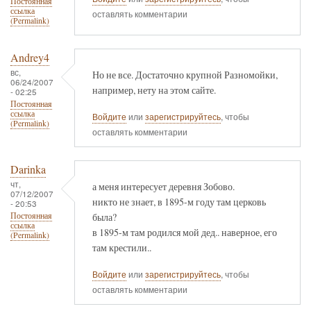
Постоянная
ссылка
оставлять комментарии
(Permalink)
Andrey4
вс,
Но не все. Достаточно крупной Разномойки,
06/24/2007
например, нету на этом сайте.
- 02:25
Постоянная
ссылка
Войдите
или
зарегистрируйтесь
, чтобы
(Permalink)
оставлять комментарии
Darinka
чт,
а меня интересует деревня Зобово.
07/12/2007
никто не знает, в 1895-м году там церковь
- 20:53
была?
Постоянная
ссылка
в 1895-м там родился мой дед.. наверное, его
(Permalink)
там крестили..
Войдите
или
зарегистрируйтесь
, чтобы
оставлять комментарии