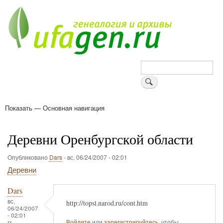
Перейти
к
основному
содержанию
Поиск
Показать — Основная навигация
Основная
навигация
Деревни
Форум
Поиск земляков
Татарские имена
Блоги
Войти
Поддержи Уфаген!
Деревни Оренбургской области
Опубликовано
Dars
-
вс, 06/24/2007 - 02:01
Деревни
Dars
вс,
http://topsl.narod.ru/cont.htm
06/24/2007
- 02:01
Войдите
или
зарегистрируйтесь
, чтобы