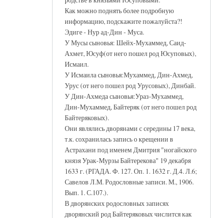
Как можно поднять более подробную
информацию, подскажите пожалуйста?!
Эдиге - Нур ад-Дин - Муса.
У Мусы сыновья: Шейх-Мухаммед, Саид-
Ахмет, Юсуф(от него пошел род Юсуповых),
Исмаил.
У Исмаила сыновья:Мухаммед, Дин-Ахмед,
Урус (от него пошел род Урусовых), Динбай.
У Дин-Ахмеда сыновья:Ураз-Мухаммед,
Дин-Мухаммед, Байтеряк (от него пошел род
Байтеряковых).
Они являлись дворянами с середины 17 века,
т.к. сохранилась запись о крещении в
Астрахани под именем Дмитрия "ногайского
князя Урак-Мурзы Байтерекова" 19 декабря
1633 г. (РГАДА. Ф. 127. Оп. 1. 1632 г. Д.4. Л.6;
Савелов Л.М. Родословные записи. М., 1906.
Вып. 1. С.107.).
В дворянских родословных записях
дворянский род Байтеряковых числится как