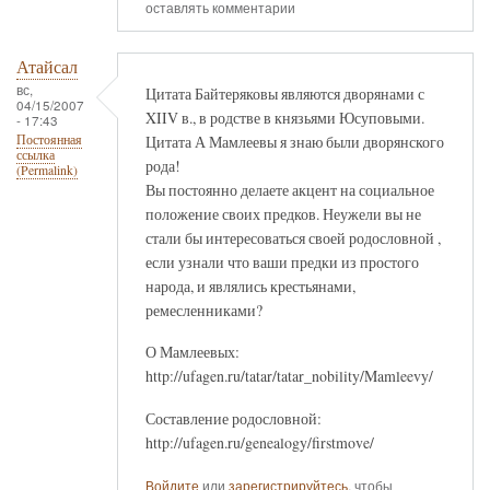
оставлять комментарии
Атайсал
вс,
Цитата Байтеряковы являются дворянами с
04/15/2007
XIIV в., в родстве в князьями Юсуповыми.
- 17:43
Цитата А Мамлеевы я знаю были дворянского
Постоянная
ссылка
рода!
(Permalink)
Вы постоянно делаете акцент на социальное
положение своих предков. Неужели вы не
стали бы интересоваться своей родословной ,
если узнали что ваши предки из простого
народа, и являлись крестьянами,
ремесленниками?
О Мамлеевых:
http://ufagen.ru/tatar/tatar_nobility/Mamleevy/
Составление родословной:
http://ufagen.ru/genealogy/firstmove/
Войдите
или
зарегистрируйтесь
, чтобы