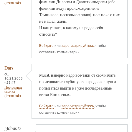
фамилии Дивеевы и Давлеткильдеевы (обе
(Permalink)
фамилии ведут происхождение из
Темникова, насколько я знаю), но я пока о них
не нашел, жаль.
И как узнать, к какому из родов себя
относить?
Войдите
или
зарегистрируйтесь
, чтобы
оставлять комментарии
Dars
сб,
Murat, наверно надо все-таки от себя начать
10/21/2006
исследовать в глубину свою родословную и
- 23:47
попытаться выйти на уже исследованные
Постоянная
ссылка
ветви Еникеевых.
(Permalink)
Войдите
или
зарегистрируйтесь
, чтобы
оставлять комментарии
globus73