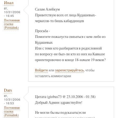
Инал
вт,
Салам Алейкум
10/31/2006
Приветствую всех от лица Кудашевых-
- 16:45
черкесов-то бишь кабардинцев
Постоянная
ссылка
(Permalink)
Просьба -
Помогите пожалуста связаться с кем-либо из
Кудашевых
Или с теми кто разбирается в родословной
по вопросу-не был-ли кто из них на Кавказе
ориентировочно в конце 18-начале 19 веков?
Войдите
или
зарегистрируйтесь
, чтобы
оставлять комментарии
Dars
вт,
Цитата (globus73 @ 23.10.2006 - 01:38)
10/31/2006
Добрый Админ здравствуйте!
- 16:53
Постоянная
ссылка
Не могли бы вы подсказать(если
(Permalink)