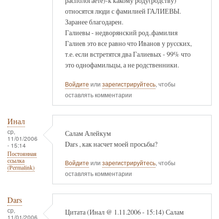
распологаете)-к какому роду(родству)
относятся люди с фамилией ГАЛИЕВЫ.
Заранее благодарен.
Галиевы - недворянский род..фамилия
Галиев это все равно что Иванов у русских,
т.е. если встретятся два Галиевых - 99% что
это однофамильцы, а не родственники.
Войдите
или
зарегистрируйтесь
, чтобы
оставлять комментарии
Инал
ср,
Салам Алейкум
11/01/2006
Dars , как насчет моей просьбы?
- 15:14
Постоянная
ссылка
Войдите
или
зарегистрируйтесь
, чтобы
(Permalink)
оставлять комментарии
Dars
ср,
Цитата (Инал @ 1.11.2006 - 15:14) Салам
11/01/2006