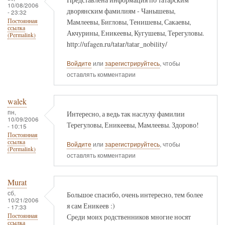
10/08/2006
дворянским фамилиям - Чанышевы,
- 23:32
Мамлеевы, Бигловы, Тенишевы, Сакаевы,
Постоянная
ссылка
Акчурины, Еникеевы, Кугушевы, Терегуловы.
(Permalink)
http://ufagen.ru/tatar/tatar_nobility/
Войдите
или
зарегистрируйтесь
, чтобы
оставлять комментарии
walek
пн,
Интересно, а ведь так наслуху фамилии
10/09/2006
Терегуловы, Еникеевы, Мамлеевы. Здорово!
- 10:15
Постоянная
ссылка
Войдите
или
зарегистрируйтесь
, чтобы
(Permalink)
оставлять комментарии
Murat
сб,
Большое спасибо, очень интересно, тем более
10/21/2006
я сам Еникеев :)
- 17:33
Среди моих родственников многие носят
Постоянная
ссылка