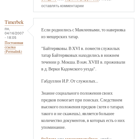
оставлять комментарии
Timerbek
пн,
Если роднились с Мамлеевыми, то наверняка
04/16/2007
из мещерских татар.
- 18:05
Постоянная
ссылка
"Байтеряковы. В XVI в. поместя служилых
(Permalink)
татар Байтеряковых находились в нижнем
течении р. Мокша. В нач. XVIII в. проживали
в д. Верки Кадомского уезда".
Габдуллин И.Р. От служилых...
Знание социального положения своих
предков помогает при поисках. Следствием
высокого положения предков (хотя о татарах
такого и не скажешь), является большее
количество документов, в которых есть о них
упоминание.