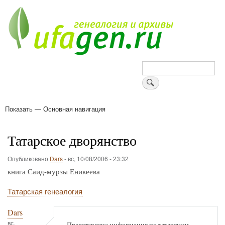
Перейти
к
основному
содержанию
Поиск
Показать — Основная навигация
Основная
навигация
Деревни
Форум
Поиск земляков
Татарские имена
Блоги
Войти
Поддержи Уфаген!
Татарское дворянство
Опубликовано
Dars
-
вс, 10/08/2006 - 23:32
книга Саид-мурзы Еникеева
Татарская генеалогия
Dars
вс,
Представлена информация по татарским