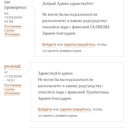
(не
Добрый Админ здравствуйте!
проверено)
пн,
Не могли бы вы подсказать(если
10/23/2006 -
распологаете)-к какому роду(родству)
02:38
Постоянная
относятся люди с фамилией ГАЛИЕВЫ.
ссылка
Заранее благодарен.
(Permalink)
Войдите
или
зарегистрируйтесь
, чтобы
оставлять комментарии
prostotak
чт,
Здравствуйте админ.
11/02/2006
Не могли бы вы подсказать(если
- 18:51
располагаете)-к какому роду(родству)
Постоянная
ссылка
относятся люди с фамилией Уразбахтины.
(Permalink)
Заранее благодарен.
Войдите
или
зарегистрируйтесь
, чтобы
оставлять комментарии