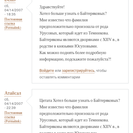
сб,
Здравствуйте!
04/14/2007
Хотел больше узнать о Байтеряковых?
- 18:35
Мне известно что фамилия
Постоянная
ссылка
предположительно произошла от рода
(Permalink)
Урусовых, который идет из Темникова.
Байтеряковы являются дворянами с XIIV в., в
родстве в князьями Юсуповыми.
Как можно поднять более подробную
информацию, подскажите пожалуйста?!
Войдите
или
зарегистрируйтесь
, чтобы
оставлять комментарии
Атайсал
сб,
Цитата Хотел больше узнать о Байтеряковых?
04/14/2007
Мне известно что фамилия
- 22:39
предположительно произошла от рода
Постоянная
ссылка
Урусовых, который идет из Темникова.
(Permalink)
Байтеряковы являются дворянами с XIIV в., в
родстве в князьями Юсуповыми.