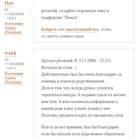
Dars
пт,
prostotak, создайте отдельную тему в
11/03/2006
подфоруме "Поиск".
- 14:01
Постоянная
ссылка
Войдите
или
зарегистрируйтесь
, чтобы
(Permalink)
оставлять комментарии
walek
пт,
Цитата (prostotak @ 3.11.2006 - 12:21)
11/03/2006
Кстати,я не спам. :)
- 14:11
Действительно был бы очень благодарен за
Постоянная
ссылка
помощь в поисках родственников.
(Permalink)
Дело в том, что, всегда думал, успеется,
торопиться некуда. А недавно ушла из жизни
моя тетя. А всю основную информацию о
нашем роде я мог узнать только у нее.
Поэтому придеться идти по окольному пути.
Или если нет времени, был бы благодарен
если бы указали путь куда можно обратиться