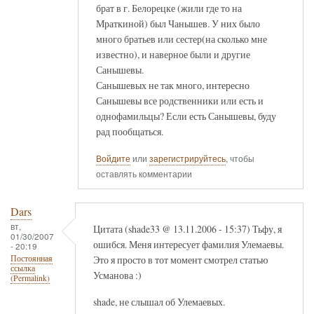
брат в г. Белорецке (жили где то на
Мраткиной) был Чанышев. У них было
много братьев или сестер(на сколько мне
известно), и наверное были и другие
Санышевы.
Санышевых не так много, интересно
Санышевы все родственники или есть и
однофамильцы? Если есть Санышевы, буду
рад пообщаться.
Войдите
или
зарегистрируйтесь
, чтобы
оставлять комментарии
Dars
вт,
Цитата (shade33 @ 13.11.2006 - 15:37) Тьфу, я
01/30/2007
ошибся. Меня интересует фамилия Улемаевы.
- 20:19
Это я просто в тот момент смотрел статью
Постоянная
ссылка
Усманова :)
(Permalink)
shade, не слышал об Улемаевых.