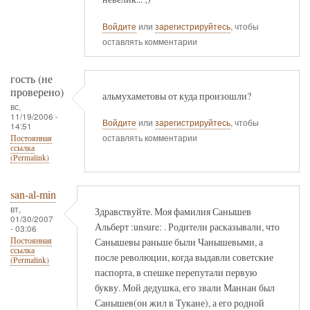
Войдите
или
зарегистрируйтесь
, чтобы
оставлять комментарии
гость (не
проверено)
альмухаметовы от куда произошли?
вс,
11/19/2006 -
Войдите
или
зарегистрируйтесь
, чтобы
14:51
оставлять комментарии
Постоянная
ссылка
(Permalink)
san-al-min
вт,
Здравствуйте. Моя фамилия Санышев
01/30/2007
Альберт :unsure: . Родители расказывали, что
- 03:06
Санышевы раньше были Чанышевыми, а
Постоянная
ссылка
после революции, когда выдавли советские
(Permalink)
паспорта, в спешке перепутали первую
букву. Мой дедушка, его звали Маннан был
Санышев(он жил в Тукане), а его родной