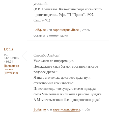
угасший.
(В.В. Трепавлов. Княжеские роды ногайского
происхождения. Уфа. ГП "Принт". 1997.
Стр.39-40.)
Войдите
или
зарегистрируйтесь
, чтобы
оставлять комментарии
Denis
вс,
Спасибо Атайсал!
04/15/2007
Уже какоя-то информация.
- 16:24
Подскажите как я бы мог востановить свое
Постоянная
ссылка
родовое древо?!
(Permalink)
Я знаю его только до своего деда, ну и
отчество мне его известно!
Известно еще, что супруга моего прадеда
была Мамлеева и жили они в районе Буздяка.
А Мамлеевы я знаю были дворянского рода!
Войдите
или
зарегистрируйтесь
, чтобы