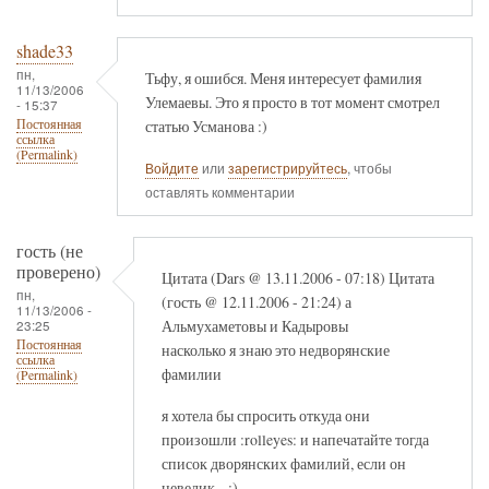
shade33
пн,
Тьфу, я ошибся. Меня интересует фамилия
11/13/2006
Улемаевы. Это я просто в тот момент смотрел
- 15:37
статью Усманова :)
Постоянная
ссылка
(Permalink)
Войдите
или
зарегистрируйтесь
, чтобы
оставлять комментарии
гость (не
проверено)
Цитата (Dars @ 13.11.2006 - 07:18) Цитата
пн,
(гость @ 12.11.2006 - 21:24) а
11/13/2006 -
Альмухаметовы и Кадыровы
23:25
Постоянная
насколько я знаю это недворянские
ссылка
фамилии
(Permalink)
я хотела бы спросить откуда они
произошли :rolleyes: и напечатайте тогда
список дворянских фамилий, если он
невелик... ;)