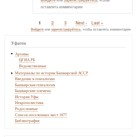
Войдите
или
зарегистрируйтесь
, чтобы
оставлять комментарии
Текущая
1
Page
2
Page
3
Следующая
Next ›
Последняя
Last »
Нумерация
страница
страница
страница
Войдите
или
зарегистрируйтесь
, чтобы оставлять комментарии
страниц
Уфаген
Архивы
ЦГИА РБ
Ведомственные
Материалы по истории Башкирской АССР
Введение в генеалогию
Башкирская генеалогия
Башкирские племена
История Уфы
Некрополистика
Родословные
Список поселенных мест 1877
Библиография