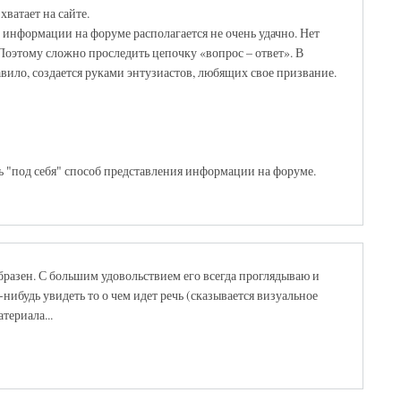
хватает на сайте.
, информации на форуме располагается не очень удачно. Нет
Поэтому сложно проследить цепочку «вопрос – ответ». В
авило, создается руками энтузиастов, любящих свое призвание.
ь "под себя" способ представления информации на форуме.
бразен. С большим удовольствием его всегда проглядываю и
нибудь увидеть то о чем идет речь (сказывается визуальное
ериала...