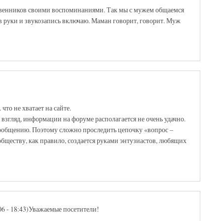
твенников своими воспоминаниями. Так мы с мужем общаемся
 в руки и звукозапись включаю. Маман говорит, говорит. Муж
что не хватает на сайте.
взгляд, информации на форуме располагается не очень удачно.
сообщению. Поэтому сложно проследить цепочку «вопрос –
обществу, как правило, создается руками энтузиастов, любящих
006 - 18:43)Уважаемые посетители!