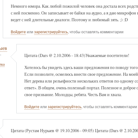
Немного юмора. Как любой пожилой человек она достала всех родс
с ней посменно. Он записывает ее байки на аудио, а я даю микрофон
ведет с ней длительные диалоги. Поэтому и любимый зять. ;) :D
Войдите
или
зарегистрируйтесь
, чтобы оставлять комментарии
ыев
-
Цитата (Dars @ 2.10.2006 - 18:43)Уважаемые посетители!
лка
Хотелось бы увидеть здесь ваши предложения по поводу того. 
Если позволите, осмелюсь внести свое предложение. На моей 
Нет дерева или рельефности нескольких ответов по одному 
ответ». В общем, очень полезный портал. Полезное и доброе 
свое призвание. Молодцы, ребята. Честь Вам и хвала.
Войдите
или
зарегистрируйтесь
, чтобы оставлять комментарии
Цитата (Рустам Нурыев @ 19.10.2006 - 09:05) Цитата (Dars @ 2.10.2