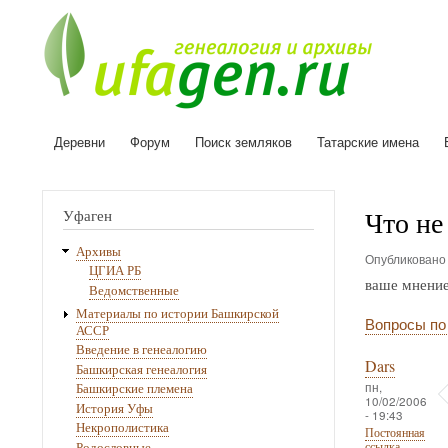
Деревни
Форум
Поиск земляков
Татарские имена
Основная
навигация
Что не
Уфаген
Архивы
Опубликован
ЦГИА РБ
ваше мнени
Ведомственные
Материалы по истории Башкирской
Вопросы по
АССР
Введение в генеалогию
Dars
Башкирская генеалогия
пн,
Башкирские племена
10/02/2006
История Уфы
- 19:43
Некрополистика
Постоянная
Родословные
ссылка