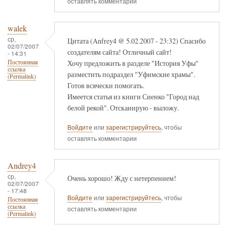
оставлять комментарии
walek
ср,
Цитата (Anfrey4 @ 5.02.2007 - 23:32) Спасибо
02/07/2007
создателям сайта! Отличный сайт!
- 14:31
Хочу предложить в разделе "История Уфы"
Постоянная
ссылка
разместить подраздел "Уфимские храмы".
(Permalink)
Готов всячески помогать.
Имеется статья из книги Сиенко "Город над
белой рекой". Отсканирую - выложу.
Войдите
или
зарегистрируйтесь
, чтобы
оставлять комментарии
Andrey4
ср,
Очень хорошо! Жду с нетерпением!
02/07/2007
- 17:48
Войдите
или
зарегистрируйтесь
, чтобы
Постоянная
ссылка
оставлять комментарии
(Permalink)