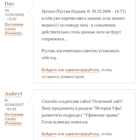
Dars
пн,
Цитата (Рустам Нурыев @ 30.10.2006 - 14:52)
10/30/2006
я себя уже перечисляю к нашим, если можно
- 15:00
можно))) по поводу чата - к сожалению
Постоянная
ссылка
действительно столь ценные логи не будут
(Permalink)
сохраняться...
Рустам, настоятельно советую установить
себе icq..
Войдите
или
зарегистрируйтесь
, чтобы
оставлять комментарии
Andrey4
вт,
Спасибо создателям сайта! Отличный сайт!
02/06/2007
Хочу предложить в разделе "История Уфы"
- 00:32
разместить подраздел "Уфимские храмы".
Постоянная
ссылка
Готов всячески помогать.
(Permalink)
Войдите
или
зарегистрируйтесь
, чтобы