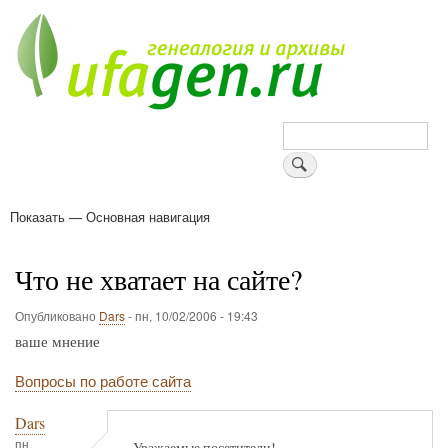
Перейти
к
основному
содержанию
Поиск
Показать — Основная навигация
Основная
навигация
Деревни
Форум
Поиск земляков
Татарские имена
Блоги
Войти
Поддержи Уфаген!
Что не хватает на сайте?
Опубликовано
Dars
-
пн, 10/02/2006 - 19:43
ваше мнение
Вопросы по работе сайта
Dars
пн,
Уважаемые посетители!