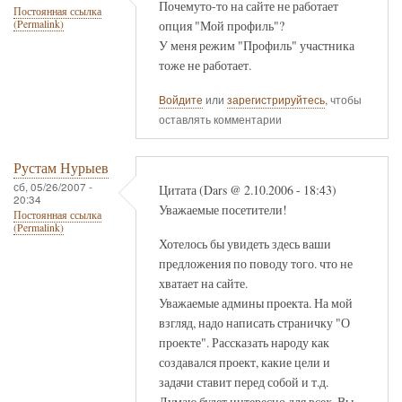
Почемуто-то на сайте не работает
Постоянная ссылка
опция "Мой профиль"?
(Permalink)
У меня режим "Профиль" участника
тоже не работает.
Войдите
или
зарегистрируйтесь
, чтобы
оставлять комментарии
Рустам Нурыев
сб, 05/26/2007 -
Цитата (Dars @ 2.10.2006 - 18:43)
20:34
Уважаемые посетители!
Постоянная ссылка
(Permalink)
Хотелось бы увидеть здесь ваши
предложения по поводу того. что не
хватает на сайте.
Уважаемые админы проекта. На мой
взгляд, надо написать страничку "О
проекте". Рассказать народу как
создавался проект, какие цели и
задачи ставит перед собой и т.д.
Думаю будет интересно для всех. Вы