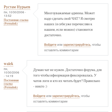
Рустам Нурыев
пн, 10/30/2006 -
Многоуважаемые админы. Может
13:52
надо сделать свой ЧАТ? Я смотрю
Постоянная ссылка
наших (я себя уже перечисляю к
(Permalink)
нашим, если можно) становится
достаточно.
Войдите
или
зарегистрируйтесь
, чтобы
оставлять комментарии
walek
пн,
Думаю чат не нужен. Достаточно форума, для
10/30/2006
того чтобы ифнормация фиксировалась. У
- 14:19
чатов логи и кто их читать будет? Правильно
Постоянная
ссылка
- никто :)
(Permalink)
Войдите
или
зарегистрируйтесь
, чтобы
оставлять комментарии