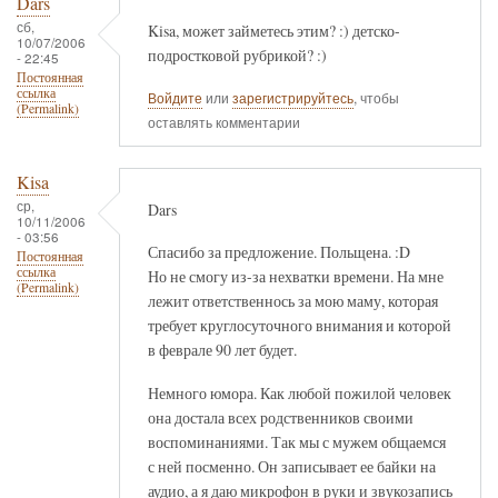
Dars
сб,
Kisa, может займетесь этим? :) детско-
10/07/2006
подростковой рубрикой? :)
- 22:45
Постоянная
ссылка
Войдите
или
зарегистрируйтесь
, чтобы
(Permalink)
оставлять комментарии
Kisa
ср,
Dars
10/11/2006
- 03:56
Спасибо за предложение. Польщена. :D
Постоянная
ссылка
Но не смогу из-за нехватки времени. На мне
(Permalink)
лежит ответственнось за мою маму, которая
требует круглосуточного внимания и которой
в феврале 90 лет будет.
Немного юмора. Как любой пожилой человек
она достала всех родственников своими
воспоминаниями. Так мы с мужем общаемся
с ней посменно. Он записывает ее байки на
аудио, а я даю микрофон в руки и звукозапись