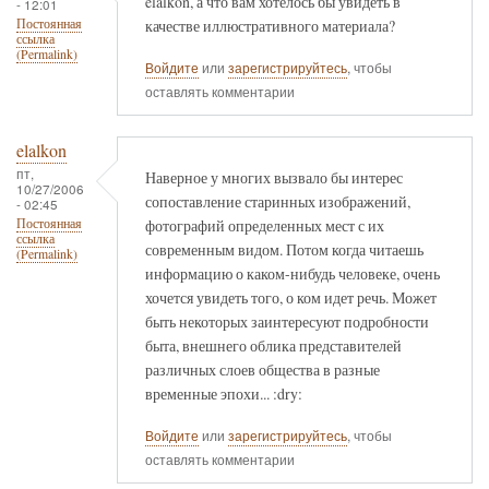
elalkon, а что вам хотелось бы увидеть в
- 12:01
качестве иллюстративного материала?
Постоянная
ссылка
(Permalink)
Войдите
или
зарегистрируйтесь
, чтобы
оставлять комментарии
elalkon
пт,
Наверное у многих вызвало бы интерес
10/27/2006
сопоставление старинных изображений,
- 02:45
фотографий определенных мест с их
Постоянная
ссылка
современным видом. Потом когда читаешь
(Permalink)
информацию о каком-нибудь человеке, очень
хочется увидеть того, о ком идет речь. Может
быть некоторых заинтересуют подробности
быта, внешнего облика представителей
различных слоев общества в разные
временные эпохи... :dry:
Войдите
или
зарегистрируйтесь
, чтобы
оставлять комментарии