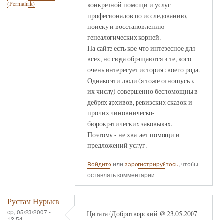
конкретной помощи и услуг
(Permalink)
професионалов по исследованию,
поиску и восстановлению
генеалогических корней.
На сайте есть кое-что интересное для
всех, но сюда обращаются и те, кого
очень интересует история своего рода.
Однако эти люди (я тоже отношусь к
их числу) совершенно беспомощны в
дебрях архивов, ревизских сказок и
прочих чиновническо-
бюрократических заковыках.
Поэтому - не хватает помощи и
предложений услуг.
Войдите
или
зарегистрируйтесь
, чтобы
оставлять комментарии
Рустам Нурыев
ср, 05/23/2007 -
Цитата (Добротворский @ 23.05.2007
12:54