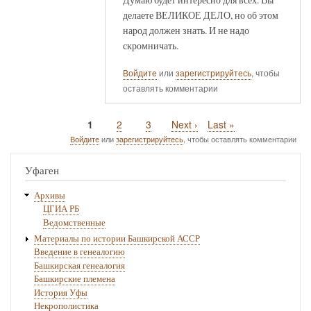
делаете ВЕЛИКОЕ ДЕЛО, но об этом
народ должен знать. И не надо
скромничать.
Войдите
или
зарегистрируйтесь
, чтобы
оставлять комментарии
Текущая
1
Page
2
Page
3
Следующая
Next ›
Последняя
Last »
Нумерация
страница
страница
страница
Войдите
или
зарегистрируйтесь
, чтобы оставлять комментарии
страниц
Уфаген
Архивы
ЦГИА РБ
Ведомственные
Материалы по истории Башкирской АССР
Введение в генеалогию
Башкирская генеалогия
Башкирские племена
История Уфы
Некрополистика