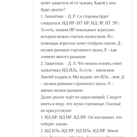
хочет защитить её от чужака. Какой у них
будет диалог?
1. Захватчик: - Д. Р. Со стороны будет
слышаться: ИД ИР (ИТ ИР, ИД ЭР, ИТ ЭР).
То есть, звуком ИР показывает агрессию,
которую можно считать мужеством. И с
помощью агрессии хочет отобрать землю. Д –
низкое рычание гортанного звука. Р – как
элемент явного рычания.
2. Защитник: - Д. Л. Что можно понять ответ
захватчику ИД ИЛь. То есть – земля моя.
Землёй владею я. Мы видим, что ИЛь – моя. Д
– низкое рычание гортанного звука. Л –
мягкое низкое рычание.
Далее диалог идёт по нарастающей. Следует
иметь в виду, что звуки гортанные. Гласные
не присутствуют
1. ИД ИР. ИД ИР. ИД ИР. Он настаивает, что
отберёт землю.
2. ИД ИЛь. ИД ИР. ИД ИЛь. ИД ИР. Земля