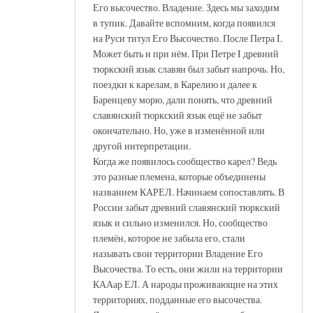
Его высочество. Владение. Здесь мы заходим
в тупик. Давайте вспомним, когда появился
на Руси титул Его Высочество. После Петра I.
Может быть и при нём. При Петре I древний
тюркский язык славян был забыт напрочь. Но,
поездки к карелам, в Карелию и далее к
Баренцеву морю, дали понять, что древний
славянский тюркский язык ещё не забыт
окончательно. Но, уже в изменённой или
другой интерпретации.
Когда же появилось сообщество карел? Ведь
это разные племена, которые объединены
названием КАРЕЛ. Начинаем сопоставлять. В
России забыт древний славянский тюркский
язык и сильно изменился. Но, сообщество
племён, которое не забыла его, стали
называть свои территории Владение Его
Высочества. То есть, они жили на территории
КААар ЕЛ. А народы проживающие на этих
территориях, подданные его высочества.