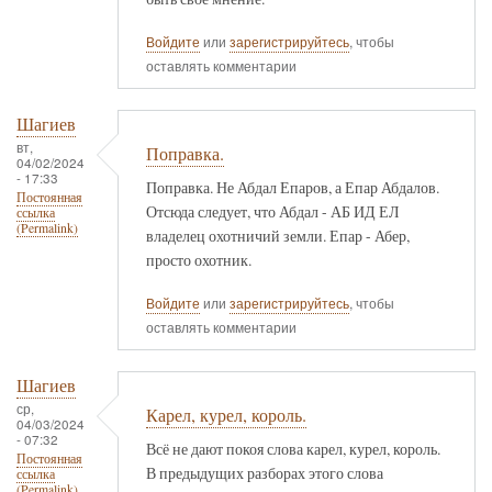
Войдите
или
зарегистрируйтесь
, чтобы
оставлять комментарии
Шагиев
вт,
Поправка.
04/02/2024
- 17:33
Поправка. Не Абдал Епаров, а Епар Абдалов.
Постоянная
Отсюда следует, что Абдал - АБ ИД ЕЛ
ссылка
(Permalink)
владелец охотничий земли. Епар - Абер,
просто охотник.
Войдите
или
зарегистрируйтесь
, чтобы
оставлять комментарии
Шагиев
ср,
Карел, курел, король.
04/03/2024
- 07:32
Всё не дают покоя слова карел, курел, король.
Постоянная
В предыдущих разборах этого слова
ссылка
(Permalink)