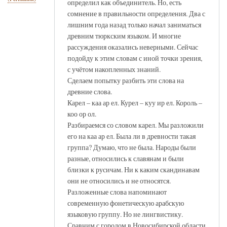
определил как объединитель. Но, есть
сомнение в правильности определения. Два с
лишним года назад только начал заниматься
древним тюркским языком. И многие
рассуждения оказались неверными. Сейчас
подойду к этим словам с иной точки зрения,
с учётом накопленных знаний.
Сделаем попытку разбить эти слова на
древние слова.
Карел – каа ар ел. Курел – куу ир ел. Король –
коо ор ол.
Разбираемся со словом карел. Мы разложили
его на каа ар ел. Была ли в древности такая
группа? Думаю, что не была. Народы были
разные, относились к славянам и были
близки к русичам. Ни к каким скандинавам
они не относились и не относятся.
Разложенные слова напоминают
современную фонетическую арабскую
языковую группу. Но не лингвистику.
Сравним с городом в Новосибирской области