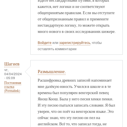
Идите нестандартными путями, в которых
кажется, нет логики и не соответствуют
общепринятым правилам. Если вы отступите
от общепризнанным правил и примените
нестандартную логику, то можете открыть
много нового в своих исследованиях шежере.
Войдите
или
зарегистрируйтесь
, чтобы
оставлять комментарии
Шагиев
чт,
Размышление.
04/04/2024
- 05:09
Расшифровка древних записей напоминает
Постоянная
мне далёкую юность. Учился в школе и в те
ссылка
(Permalink)
времена был популярен венгерский певец
Янош Коош. Была у него песня хенки пенки.
И эту песню пытался записать словами. Я был
уверен, что он поёт на венгерском языке. Это
сейчас знаю, что эту песню он пел на
английском. Всё то, что записал тогда, не