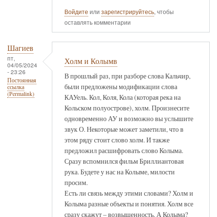
Войдите
или
зарегистрируйтесь
, чтобы
оставлять комментарии
Шагиев
пт,
Холм и Колымв
04/05/2024
- 23:26
В прошлый раз, при разборе слова Кальчир,
Постоянная
были предложены модификации слова
ссылка
(Permalink)
КАУель. Кол, Коля, Кола (которая река на
Кольском полуострове), холм. Произнесите
одновременно АУ и возможно вы услышите
звук О. Некоторые может заметили, что в
этом ряду стоит слово холм. И также
предложил расшифровать слово Колыма.
Сразу вспомнился фильм Бриллиантовая
рука. Будете у нас на Колыме, милости
просим.
Есть ли связь между этими словами? Холм и
Колыма разные объекты и понятия. Холм все
сразу скажут – возвышенность. А Колыма?