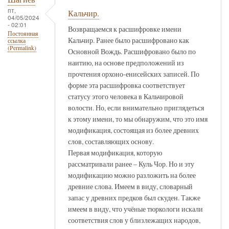
пт,
Кальчир.
04/05/2024
- 02:01
Возвращаемся к расшифровке имени
Постоянная
Кальчир. Ранее было расшифровано как
ссылка
(Permalink)
Основной Вождь. Расшифровано было по
наитию, на основе предположений из
прочтения орхоно-енисейских записей. По
форме эта расшифровка соответствует
статусу этого человека в Кальчировой
волости. Но, если внимательно приглядеться
к этому имени, то мы обнаружим, что это имя
модификация, состоящая из более древних
слов, составляющих основу.
Первая модификация, которую
рассматривали ранее – Куль Чор. Но и эту
модификацию можно разложить на более
древние слова. Имеем в виду, словарный
запас у древних предков был скуден. Также
имеем в виду, что учёные тюркологи искали
соответствия слов у близлежащих народов,