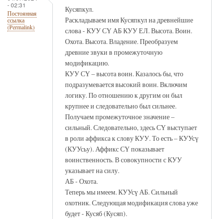
- 02:31
Кусяпкул.
Постоянная
Раскладываем имя Кусяпкул на древнейшие
ссылка
(Permalink)
слова - КУУ СҮ АБ КУУ ЕЛ. Высота. Воин.
Охота. Высота. Владение. Преобразуем
древние звуки в промежуточную
модификацию.
КУУ СҮ – высота воин. Казалось бы, что
подразумевается высокий воин. Включим
логику. По отношению к другим он был
крупнее и следовательно был сильнее.
Получаем промежуточное значение –
сильный. Следовательно, здесь СҮ выступает
в роли аффикса к слову КУУ. То есть – КУУсү
(КУУсьу). Аффикс СҮ показывает
воинственность. В совокупности с КУУ
указывает на силу.
АБ - Охота.
Теперь мы имеем. КУУсү АБ. Сильный
охотник. Следующая модификация слова уже
будет - Кусяб (Кусяп).