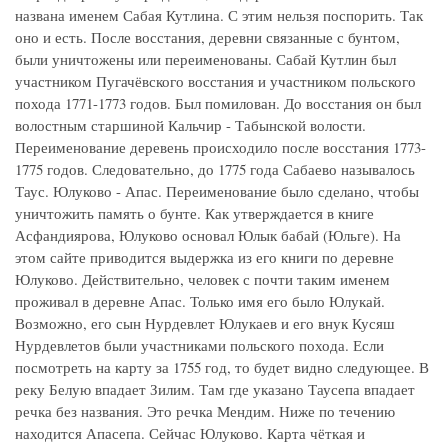
названа именем Сабая Кутлина. С этим нельзя поспорить. Так
оно и есть. После восстания, деревни связанные с бунтом,
были уничтожены или переименованы. Сабай Кутлин был
участником Пугачёвского восстания и участником польского
похода 1771-1773 годов. Был помилован. До восстания он был
волостным старшиной Кальчир - Табынской волости.
Переименование деревень происходило после восстания 1773-
1775 годов. Следовательно, до 1775 года Сабаево называлось
Таус. Юлуково - Апас. Переименование было сделано, чтобы
уничтожить память о бунте. Как утверждается в книге
Асфандиярова, Юлуково основал Юлык бабай (Юльге). На
этом сайте приводится выдержка из его книги по деревне
Юлуково. Действительно, человек с почти таким именем
проживал в деревне Апас. Только имя его было Юлукай.
Возможно, его сын Нурдевлет Юлукаев и его внук Кусяш
Нурдевлетов были участниками польского похода. Если
посмотреть на карту за 1755 год, то будет видно следующее. В
реку Белую впадает Зилим. Там где указано Таусепа впадает
речка без названия. Это речка Мендим. Ниже по течению
находится Апасепа. Сейчас Юлуково. Карта чёткая и