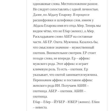
одинаковые слова. Местоположение разное.
Не следует сопоставлять с одной личностью.
Далее, по Абдалу Епарову. В процессе
расшифровки и шлифовки слов, имеем у
Абдала Епарова имя его отца Абер. Теперь мы
видим чётко, что не Ебар (жених), а Абер.
Раскладываем слово АБЕР на составные
части. АБ ЕР. Охота. Мужчина. Казалось бы,
что смысловое значение – мужественный
охотник. Внимательнее смотрим. ЕР стоит
позади слова, не впереди. Ер – аффикс
мужского рода. Этот аффикс и играет
ключевую роль. То есть – охотник. Ер
указывает, что охотой занимается мужчина.
Переиначим аффикс и поставим аффикс
женского рода ИН. Получаем АБИН –
охотница. АБЕР – охотник. АБИН –
охотница.
Ебар – Ебер – ЙУБЕР - ЮБЕР (жених). Ебин
– невеста.