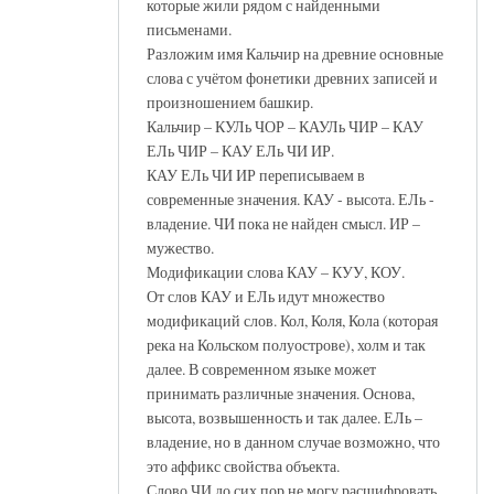
которые жили рядом с найденными
письменами.
Разложим имя Кальчир на древние основные
слова с учётом фонетики древних записей и
произношением башкир.
Кальчир – КУЛь ЧОР – КАУЛь ЧИР – КАУ
ЕЛь ЧИР – КАУ ЕЛь ЧИ ИР.
КАУ ЕЛь ЧИ ИР переписываем в
современные значения. КАУ - высота. ЕЛь -
владение. ЧИ пока не найден смысл. ИР –
мужество.
Модификации слова КАУ – КУУ, КОУ.
От слов КАУ и ЕЛь идут множество
модификаций слов. Кол, Коля, Кола (которая
река на Кольском полуострове), холм и так
далее. В современном языке может
принимать различные значения. Основа,
высота, возвышенность и так далее. ЕЛь –
владение, но в данном случае возможно, что
это аффикс свойства объекта.
Слово ЧИ до сих пор не могу расшифровать.