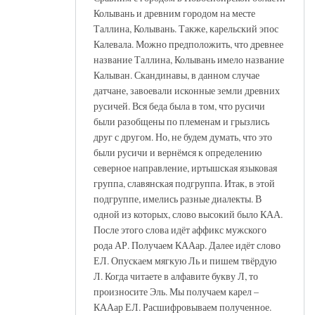
Колывань и древним городом на месте
Таллина, Колывань. Также, карельский эпос
Калевала. Можно предположить, что древнее
название Таллина, Колывань имело название
Калыван. Скандинавы, в данном случае
датчане, завоевали исконные земли древних
русичей. Вся беда была в том, что русичи
были разобщены по племенам и грызлись
друг с другом. Но, не будем думать, что это
были русичи и вернёмся к определению
северное направление, иртышская языковая
группа, славянская подгруппа. Итак, в этой
подгруппе, имелись разные диалекты. В
одной из которых, слово высокий было КАА.
После этого слова идёт аффикс мужского
рода АР. Получаем КААар. Далее идёт слово
ЕЛ. Опускаем мягкую Ль и пишем твёрдую
Л. Когда читаете в алфавите букву Л, то
произносите Эль. Мы получаем карел –
КААар ЕЛ. Расшифровываем полученное.