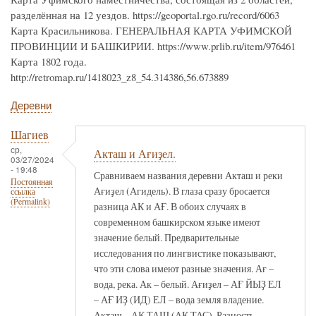
разделённая на 12 уездов. https://geoportal.rgo.ru/record/6063
Карта Красильникова. ГЕНЕРАЛЬНАЯ КАРТА УФИМСКОЙ
ПРОВИНЦИИ И БАШКИРИИ. https://www.prlib.ru/item/976461
Карта 1802 года.
http://retromap.ru/1418023_z8_54.314386,56.673889
Деревни
Шагиев
ср,
Акташ и Ағиҙел.
03/27/2024
- 19:48
Сравниваем названия деревни Акташ и реки
Постоянная
Ағиҙел (Агидель). В глаза сразу бросается
ссылка
(Permalink)
разница АК и АҒ. В обоих случаях в
современном башкирском языке имеют
значение белый. Предварительные
исследования по лингвистике показывают,
что эти слова имеют разные значения. Ағ –
вода, река. Ак – белый. Ағиҙел – АҒ ЙЫҘ ЕЛ
– АҒ ИҘ (ИД) ЕЛ – вода земля владение.
Акташ – АК ТАШ (АК ТАС). Разность