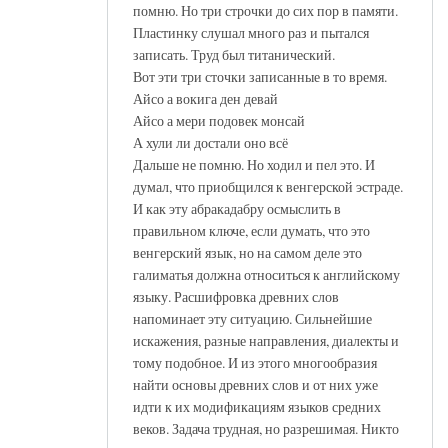
помню. Но три строчки до сих пор в памяти.
Пластинку слушал много раз и пытался
записать. Труд был титанический.
Вот эти три сточки записанные в то время.
Айсо а вокига ден девай
Айсо а мери подовек монсай
А хули ли достали оно всё
Дальше не помню. Но ходил и пел это. И
думал, что приобщился к венгерской эстраде.
И как эту абракадабру осмыслить в
правильном ключе, если думать, что это
венгерский язык, но на самом деле это
галиматья должна относиться к английскому
языку. Расшифровка древних слов
напоминает эту ситуацию. Сильнейшие
искажения, разные направления, диалекты и
тому подобное. И из этого многообразия
найти основы древних слов и от них уже
идти к их модификациям языков средних
веков. Задача трудная, но разрешимая. Никто