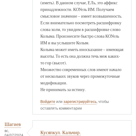
(иметь). В данном случае, ЕЛь, это аффикс
принадлежности. КОУель ИМ. Получаем
смысловое значение – имеет возвышенность.
Если внимательно посмотреть расшифровку
слова холм, то увидим в расшифровке слово
Колыма. Произнесите быстро слова КОУель
ИМ и вы услышите Колым.
Колыма может иметь иносказание – имеющая
высоты. То есть она должна течь меж каких-
то гор (высот).
Множество современных слов имеют начало
от нескольких звуков через промежуточные
модификации.
Не принимать за истину.
Войдите
или
зарегистрируйтесь
, чтобы
оставлять комментарии
Шагиев
вс,
Кусяпкул. Кальчир.
04/07/2024