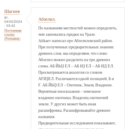
Шагиев
вт,
Абзелил.
04/02/2024
- 03:42
По названиям местностей можно определить,
Постоянная
чем занимались предки на Урале.
ссылка
(Permalink)
Alikaev написал про Абзелиловский район.
При полученных предварительных знаниях
древних слов, мы определяем, что слово
Абзелил можно разделить на три древних
слова. АБ ЙЫҘ ЕЛ – АБ ИҘ ЕЛ – АБ ИД ЕЛ.
Просматривается аналогия со словом
АҒИҘЕЛ. Различаются одной позицией, Б и
Ғ. АБ ЙЫҘ ЕЛ – Охотник, Земля, Владение.
Вероятные иносказания – земельное
владение охотника. Владелец охотничий
земли. У других может быть иная
расшифровка. Расшифровывайте древние
названия.
Предварительные исследования показывают,