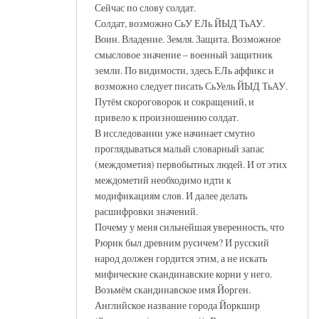
Сейчас по слову солдат.
Солдат, возможно СьУ ЕЛь ЙЫД ТьАУ.
Воин. Владение. Земля. Защита. Возможное
смысловое значение – военный защитник
земли. По видимости, здесь ЕЛь аффикс и
возможно следует писать СьУель ЙЫД ТьАУ.
Путём скороговорок и сокращений, и
привело к произношению солдат.
В исследовании уже начинает смутно
проглядываться малый словарный запас
(междометия) первобытных людей. И от этих
междометий необходимо идти к
модификациям слов. И далее делать
расшифровки значений.
Почему у меня сильнейшая уверенность, что
Рюрик был древним русичем? И русский
народ должен гордится этим, а не искать
мифические скандинавские корни у него.
Возьмём скандинавское имя Йорген.
Английское название города Йоркшир