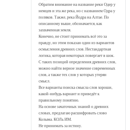
Обратим внимание на название реки Одер у
немцев и эта же река, но с названием Одра у
поляков. Также, река Йодра на Алтае. По
описанному выше, обозначается, как
захваченная земля.
Конечно, не стоит принимать всё это за
правду, но этим показан один из вариантов
осмысления древних слов. Нестандартная
логика, которая некоторых повергает в шок.
С таких позиций определения древних слов,
можно найти верное значение современных
слов, а также тех слов у которых утерян
смысл.
Все варианты поиска смысла слов хороши,
какой-нибудь вариант и приведёт к
правильному понятию.
На основе зачаточных знаний о древних
словах, предлагаю расшифровать слово
Колыма. КОЛь ИМ.
Не принимать за истину.