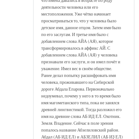
что имена давались в возрасте по роду
деятельности человека или его
местоположения. Уже чётко начинает
просматриваться то, что у человека было
детское имя, данное отцом. Затем имя было
по его заслугам. И третье имя было с
добавлением слова АЙА (АЯ), которое
трансформировалось в аффикс АЙ. С
добавлением слова АЙА (АЯ) у человека
признавали его заслуги, и он имел почёт и
уважение. Имел вес в своём обществе.
Ранее делал попытку расшифровать имя
человека, проживавшего на Сибирской
дороге Абдала Епарова. Первоначально
недоумевал, почему у него в то время было
имя магометанского типа, пока не занялся
древней лингвистикой. Тогда разложил его
имя на древние слова АБ ИД ЕЛ. Охотник.
Земля. Владение. Сейчас в поле зрения
попалось название Абзелиловский район.
Абдал (АБ ИД ЕЛ) и АБЗЕЛИЛ (АБ ИҘ ЕЛ)