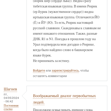
(йорик шер (сердце льва)). Видна сразу
тибетская языковая группа. В имени Рюрик
(ер йурик (мужественное сердце)) видна
иртышская языковая группа. Отличаются ЙО
(Ё) и ЙУ (Ю). То есть, Рюрик настоящий
русский славянин. Скандинавы к славянам не
имеют никакого отношения. Также, разные
ДНК. R1 и N1. Поездка в прошлом году на
Урал подтвердила мои догадки о Рюрике,
когда было найдено слово в башкирском
языке йурек.
Не принимать за истину.
Войдите
или
зарегистрируйтесь
, чтобы
оставлять комментарии
Шагиев
пт,
Воображаемый диалог первобытных
04/05/2024
- 06:42
людей.
Постоянная
ссылка
Продолжим осмысливать древние слова.