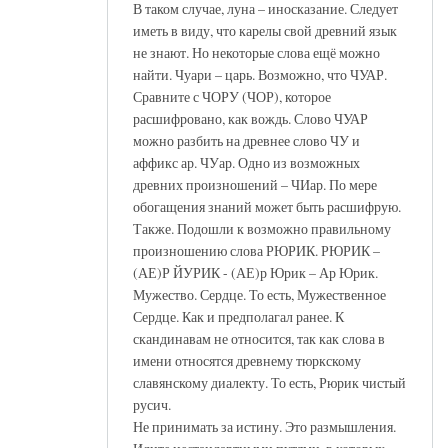
В таком случае, луна – иносказание. Следует
иметь в виду, что карелы свой древний язык
не знают. Но некоторые слова ещё можно
найти. Чуари – царь. Возможно, что ЧУАР.
Сравните с ЧОРУ (ЧОР), которое
расшифровано, как вождь. Слово ЧУАР
можно разбить на древнее слово ЧУ и
аффикс ар. ЧУар. Одно из возможных
древних произношений – ЧИар. По мере
обогащения знаний может быть расшифрую.
Также. Подошли к возможно правильному
произношению слова РЮРИК. РЮРИК –
(АЕ)Р ЙУРИК - (АЕ)р Юрик – Ар Юрик.
Мужество. Сердце. То есть, Мужественное
Сердце. Как и предполагал ранее. К
скандинавам не относится, так как слова в
имени относятся древнему тюркскому
славянскому диалекту. То есть, Рюрик чистый
русич.
Не принимать за истину. Это размышления.