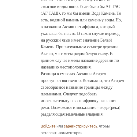
смыслов видна явно. Если было бы АҒ ТАС
(АҒ ТАШ), то мы бы имели Вода Камень. То
есть, водяной камень или камень у воды. Но,
в названии Акташ нет аффикса, который
указывал бы на это. В таком случае перевод
на русский язык имеет значение Белый
Камень. При визуальном осмотре деревни
Акташ, мы имеем рядом белую скалу. В
данном случае имеем название деревни по
названию местоположения.
Разница в смыслах Акташ и Ағиҙел
проступает явственно. Возможно, что Ағиҙел
своеобразное название границы между
племенами. Следует подобрать
иносказательную расшифровку названия
реки. Возможное иносказание – вода (река)
разделяющая земельные владения.
Войдите
или
зарегистрируйтесь
, чтобы
оставлять комментарии