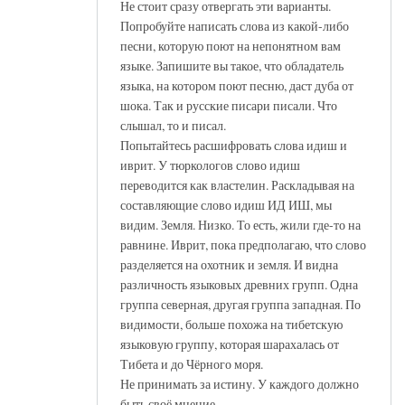
Не стоит сразу отвергать эти варианты.
Попробуйте написать слова из какой-либо
песни, которую поют на непонятном вам
языке. Запишите вы такое, что обладатель
языка, на котором поют песню, даст дуба от
шока. Так и русские писари писали. Что
слышал, то и писал.
Попытайтесь расшифровать слова идиш и
иврит. У тюркологов слово идиш
переводится как властелин. Раскладывая на
составляющие слово идиш ИД ИШ, мы
видим. Земля. Низко. То есть, жили где-то на
равнине. Иврит, пока предполагаю, что слово
разделяется на охотник и земля. И видна
различность языковых древних групп. Одна
группа северная, другая группа западная. По
видимости, больше похожа на тибетскую
языковую группу, которая шарахалась от
Тибета и до Чёрного моря.
Не принимать за истину. У каждого должно
быть своё мнение.