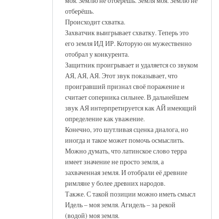
моя. Землю не отберёшь. Земля моя. Землю не
отберёшь.
Происходит схватка.
Захватчик выигрывает схватку. Теперь это
его земля ИД ИР. Которую он мужественно
отобрал у конкурента.
Защитник проигрывает и удаляется со звуком
АЯ, АЯ, АЯ. Этот звук показывает, что
проигравший признал своё поражение и
считает соперника сильнее. В дальнейшем
звук АЯ интерпретируется как АЙ имеющий
определение как уважение.
Конечно, это шутливая сценка диалога, но
иногда и такое может помочь осмыслить.
Можно думать, что латинское слово терра
имеет значение не просто земля, а
захваченная земля. И отобрали её древние
римляне у более древних народов.
Также. С такой позиции можно иметь смысл
Идель – моя земля. Агидель – за рекой
(водой) моя земля.