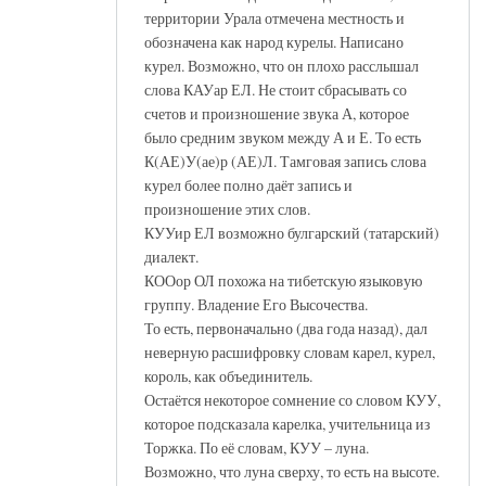
территории Урала отмечена местность и
обозначена как народ курелы. Написано
курел. Возможно, что он плохо расслышал
слова КАУар ЕЛ. Не стоит сбрасывать со
счетов и произношение звука А, которое
было средним звуком между А и Е. То есть
К(АЕ)У(ае)р (АЕ)Л. Тамговая запись слова
курел более полно даёт запись и
произношение этих слов.
КУУир ЕЛ возможно булгарский (татарский)
диалект.
КООор ОЛ похожа на тибетскую языковую
группу. Владение Его Высочества.
То есть, первоначально (два года назад), дал
неверную расшифровку словам карел, курел,
король, как объединитель.
Остаётся некоторое сомнение со словом КУУ,
которое подсказала карелка, учительница из
Торжка. По её словам, КУУ – луна.
Возможно, что луна сверху, то есть на высоте.