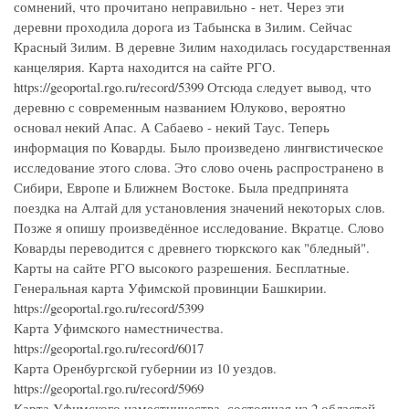
сомнений, что прочитано неправильно - нет. Через эти
деревни проходила дорога из Табынска в Зилим. Сейчас
Красный Зилим. В деревне Зилим находилась государственная
канцелярия. Карта находится на сайте РГО.
https://geoportal.rgo.ru/record/5399 Отсюда следует вывод, что
деревню с современным названием Юлуково, вероятно
основал некий Апас. А Сабаево - некий Таус. Теперь
информация по Коварды. Было произведено лингвистическое
исследование этого слова. Это слово очень распространено в
Сибири, Европе и Ближнем Востоке. Была предпринята
поездка на Алтай для установления значений некоторых слов.
Позже я опишу произведённое исследование. Вкратце. Слово
Коварды переводится с древнего тюркского как "бледный".
Карты на сайте РГО высокого разрешения. Бесплатные.
Генеральная карта Уфимской провинции Башкирии.
https://geoportal.rgo.ru/record/5399
Карта Уфимского наместничества.
https://geoportal.rgo.ru/record/6017
Карта Оренбургской губернии из 10 уездов.
https://geoportal.rgo.ru/record/5969
Карта Уфимского наместничества, состоящая из 2 областей,