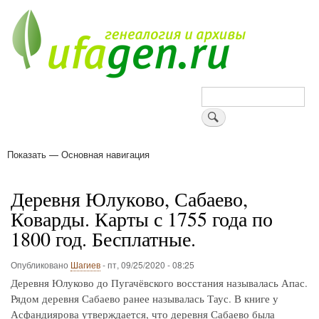
Перейти
к
основному
содержанию
Поиск
Показать — Основная навигация
Основная
навигация
Деревни
Форум
Поиск земляков
Татарские имена
Блоги
Войти
Поддержи Уфаген!
Деревня Юлуково, Сабаево,
Коварды. Карты с 1755 года по
1800 год. Бесплатные.
Опубликовано
Шагиев
-
пт, 09/25/2020 - 08:25
Деревня Юлуково до Пугачёвского восстания называлась Апас.
Рядом деревня Сабаево ранее называлась Таус. В книге у
Асфандиярова утверждается, что деревня Сабаево была