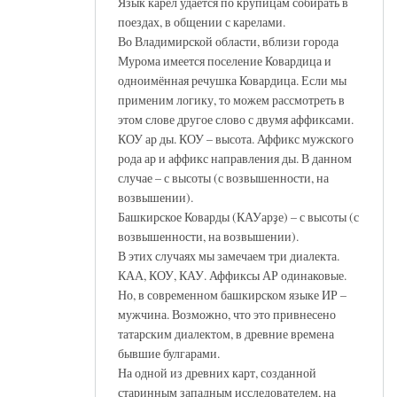
Язык карел удаётся по крупицам собирать в
поездах, в общении с карелами.
Во Владимирской области, вблизи города
Мурома имеется поселение Ковардица и
одноимённая речушка Ковардица. Если мы
применим логику, то можем рассмотреть в
этом слове другое слово с двумя аффиксами.
КОУ ар ды. КОУ – высота. Аффикс мужского
рода ар и аффикс направления ды. В данном
случае – с высоты (с возвышенности, на
возвышении).
Башкирское Коварды (КАУарҙе) – с высоты (с
возвышенности, на возвышении).
В этих случаях мы замечаем три диалекта.
КАА, КОУ, КАУ. Аффиксы АР одинаковые.
Но, в современном башкирском языке ИР –
мужчина. Возможно, что это привнесено
татарским диалектом, в древние времена
бывшие булгарами.
На одной из древних карт, созданной
старинным западным исследователем, на