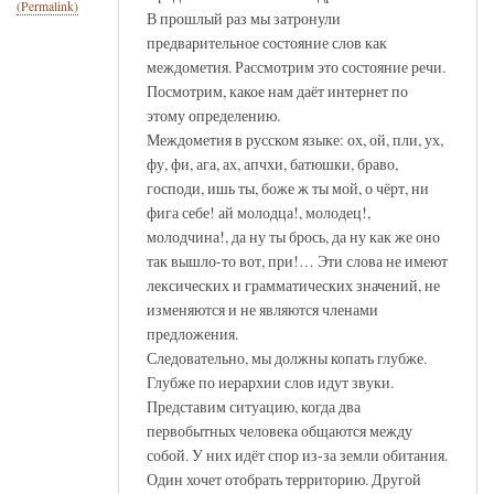
(Permalink)
В прошлый раз мы затронули
предварительное состояние слов как
междометия. Рассмотрим это состояние речи.
Посмотрим, какое нам даёт интернет по
этому определению.
Междометия в русском языке: ох, ой, пли, ух,
фу, фи, ага, ах, апчхи, батюшки, браво,
господи, ишь ты, боже ж ты мой, о чёрт, ни
фига себе! ай молодца!, молодец!,
молодчина!, да ну ты брось, да ну как же оно
так вышло-то вот, при!… Эти слова не имеют
лексических и грамматических значений, не
изменяются и не являются членами
предложения.
Следовательно, мы должны копать глубже.
Глубже по иерархии слов идут звуки.
Представим ситуацию, когда два
первобытных человека общаются между
собой. У них идёт спор из-за земли обитания.
Один хочет отобрать территорию. Другой