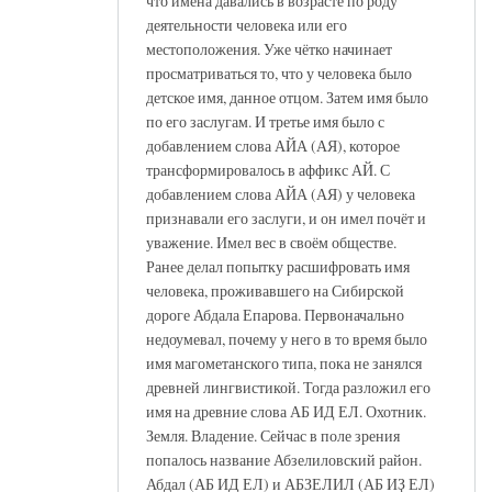
что имена давались в возрасте по роду
деятельности человека или его
местоположения. Уже чётко начинает
просматриваться то, что у человека было
детское имя, данное отцом. Затем имя было
по его заслугам. И третье имя было с
добавлением слова АЙА (АЯ), которое
трансформировалось в аффикс АЙ. С
добавлением слова АЙА (АЯ) у человека
признавали его заслуги, и он имел почёт и
уважение. Имел вес в своём обществе.
Ранее делал попытку расшифровать имя
человека, проживавшего на Сибирской
дороге Абдала Епарова. Первоначально
недоумевал, почему у него в то время было
имя магометанского типа, пока не занялся
древней лингвистикой. Тогда разложил его
имя на древние слова АБ ИД ЕЛ. Охотник.
Земля. Владение. Сейчас в поле зрения
попалось название Абзелиловский район.
Абдал (АБ ИД ЕЛ) и АБЗЕЛИЛ (АБ ИҘ ЕЛ)