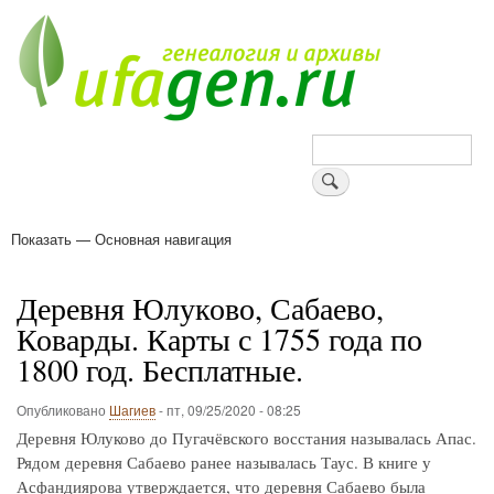
Перейти
к
основному
содержанию
Поиск
Показать — Основная навигация
Основная
навигация
Деревни
Форум
Поиск земляков
Татарские имена
Блоги
Войти
Поддержи Уфаген!
Деревня Юлуково, Сабаево,
Коварды. Карты с 1755 года по
1800 год. Бесплатные.
Опубликовано
Шагиев
-
пт, 09/25/2020 - 08:25
Деревня Юлуково до Пугачёвского восстания называлась Апас.
Рядом деревня Сабаево ранее называлась Таус. В книге у
Асфандиярова утверждается, что деревня Сабаево была