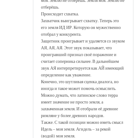
моя. Землю не отберёшь. Земля моя. Землю не
отберёшь.
Происходит схватка.
Захватчик выигрывает схватку. Теперь это
его земля ИД ИР. Которую он мужественно
отобрал у конкурента.
Защитник проигрывает и удаляется со звуком
АЯ, АЯ, АЯ. Этот звук показывает, что
проигравший признал своё поражение и
считает соперника сильнее. В дальнейшем
звук АЯ интерпретируется как АЙ имеющий
определение как уважение.
Конечно, это шутливая сценка диалога, но
иногда и такое может помочь осмыслить.
Можно думать, что латинское слово терра
имеет значение не просто земля, а
захваченная земля. И отобрали её древние
римляне у более древних народов.
Также. С такой позиции можно иметь смысл
Идель – моя земля. Агидель – за рекой
(водой) моя земля.