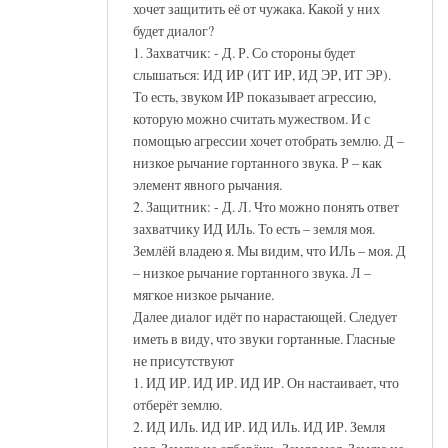
хочет защитить её от чужака. Какой у них
будет диалог?
1. Захватчик: - Д. Р. Со стороны будет
слышаться: ИД ИР (ИТ ИР, ИД ЭР, ИТ ЭР).
То есть, звуком ИР показывает агрессию,
которую можно считать мужеством. И с
помощью агрессии хочет отобрать землю. Д –
низкое рычание гортанного звука. Р – как
элемент явного рычания.
2. Защитник: - Д. Л. Что можно понять ответ
захватчику ИД ИЛь. То есть – земля моя.
Землёй владею я. Мы видим, что ИЛь – моя. Д
– низкое рычание гортанного звука. Л –
мягкое низкое рычание.
Далее диалог идёт по нарастающей. Следует
иметь в виду, что звуки гортанные. Гласные
не присутствуют
1. ИД ИР. ИД ИР. ИД ИР. Он настаивает, что
отберёт землю.
2. ИД ИЛь. ИД ИР. ИД ИЛь. ИД ИР. Земля