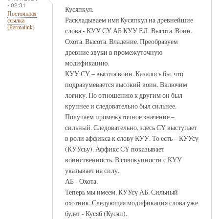
- 02:31
Кусяпкул.
Постоянная
Раскладываем имя Кусяпкул на древнейшие
ссылка
(Permalink)
слова - КУУ СҮ АБ КУУ ЕЛ. Высота. Воин.
Охота. Высота. Владение. Преобразуем
древние звуки в промежуточную
модификацию.
КУУ СҮ – высота воин. Казалось бы, что
подразумевается высокий воин. Включим
логику. По отношению к другим он был
крупнее и следовательно был сильнее.
Получаем промежуточное значение –
сильный. Следовательно, здесь СҮ выступает
в роли аффикса к слову КУУ. То есть – КУУсү
(КУУсьу). Аффикс СҮ показывает
воинственность. В совокупности с КУУ
указывает на силу.
АБ - Охота.
Теперь мы имеем. КУУсү АБ. Сильный
охотник. Следующая модификация слова уже
будет - Кусяб (Кусяп).