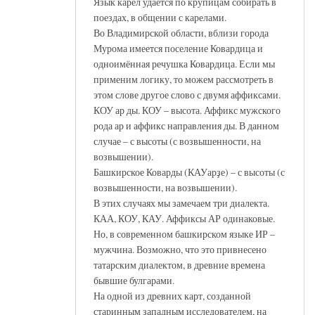
Язык карел удаётся по крупицам собирать в
поездах, в общении с карелами.
Во Владимирской области, вблизи города
Мурома имеется поселение Ковардица и
одноимённая речушка Ковардица. Если мы
применим логику, то можем рассмотреть в
этом слове другое слово с двумя аффиксами.
КОУ ар ды. КОУ – высота. Аффикс мужского
рода ар и аффикс направления ды. В данном
случае – с высоты (с возвышенности, на
возвышении).
Башкирское Коварды (КАУарҙе) – с высоты (с
возвышенности, на возвышении).
В этих случаях мы замечаем три диалекта.
КАА, КОУ, КАУ. Аффиксы АР одинаковые.
Но, в современном башкирском языке ИР –
мужчина. Возможно, что это привнесено
татарским диалектом, в древние времена
бывшие булгарами.
На одной из древних карт, созданной
старинным западным исследователем, на