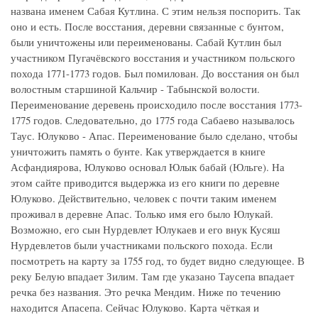
названа именем Сабая Кутлина. С этим нельзя поспорить. Так
оно и есть. После восстания, деревни связанные с бунтом,
были уничтожены или переименованы. Сабай Кутлин был
участником Пугачёвского восстания и участником польского
похода 1771-1773 годов. Был помилован. До восстания он был
волостным старшиной Кальчир - Табынской волости.
Переименование деревень происходило после восстания 1773-
1775 годов. Следовательно, до 1775 года Сабаево называлось
Таус. Юлуково - Апас. Переименование было сделано, чтобы
уничтожить память о бунте. Как утверждается в книге
Асфандиярова, Юлуково основал Юлык бабай (Юльге). На
этом сайте приводится выдержка из его книги по деревне
Юлуково. Действительно, человек с почти таким именем
проживал в деревне Апас. Только имя его было Юлукай.
Возможно, его сын Нурдевлет Юлукаев и его внук Кусяш
Нурдевлетов были участниками польского похода. Если
посмотреть на карту за 1755 год, то будет видно следующее. В
реку Белую впадает Зилим. Там где указано Таусепа впадает
речка без названия. Это речка Мендим. Ниже по течению
находится Апасепа. Сейчас Юлуково. Карта чёткая и