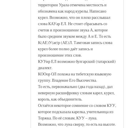
территории Урала отмечена местность и
обозначена как народ курелы. Написано
курел. Возможно, что он плохо расслышал
слова КАУар ЕЛ. Не стоит сбрасывать со
счетов и произношение звука А, которое
было средним звуком между А и Е. То есть
К(АЕ)У(ае)р (АЕ)Л. Тамговая запись слова
курел более полно даёт запись и
произношение этих слов.
КУУир ЕЛ возможно булгарский (татарский)
диалект.
КООор ОЛ похожа на тибетскую языковую
группу. Владение Его Высочества.
То есть, первоначально (два года назад), дал
неверную расшифровку словам карел, курел,
король, как объединитель.
Остаётся некоторое сомнение со словом КУУ,
которое подсказала карелка, учительница из
Торжка. По её словам, КУУ – луна.
Возможно, что луна сверху, то есть на высоте.