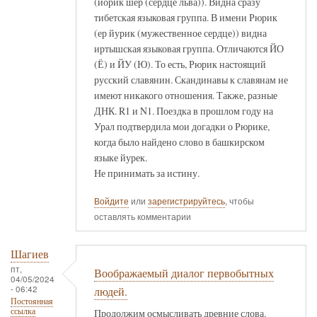
(йорик шер (сердце льва)). Видна сразу
тибетская языковая группа. В имени Рюрик
(ер йурик (мужественное сердце)) видна
иртышская языковая группа. Отличаются ЙО
(Ё) и ЙУ (Ю). То есть, Рюрик настоящий
русский славянин. Скандинавы к славянам не
имеют никакого отношения. Также, разные
ДНК. R1 и N1. Поездка в прошлом году на
Урал подтвердила мои догадки о Рюрике,
когда было найдено слово в башкирском
языке йурек.
Не принимать за истину.
Войдите
или
зарегистрируйтесь
, чтобы
оставлять комментарии
Шагиев
пт,
Воображаемый диалог первобытных
04/05/2024
- 06:42
людей.
Постоянная
ссылка
Продолжим осмысливать древние слова.