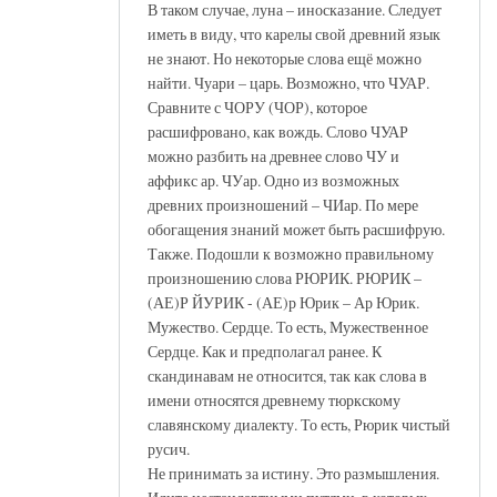
В таком случае, луна – иносказание. Следует
иметь в виду, что карелы свой древний язык
не знают. Но некоторые слова ещё можно
найти. Чуари – царь. Возможно, что ЧУАР.
Сравните с ЧОРУ (ЧОР), которое
расшифровано, как вождь. Слово ЧУАР
можно разбить на древнее слово ЧУ и
аффикс ар. ЧУар. Одно из возможных
древних произношений – ЧИар. По мере
обогащения знаний может быть расшифрую.
Также. Подошли к возможно правильному
произношению слова РЮРИК. РЮРИК –
(АЕ)Р ЙУРИК - (АЕ)р Юрик – Ар Юрик.
Мужество. Сердце. То есть, Мужественное
Сердце. Как и предполагал ранее. К
скандинавам не относится, так как слова в
имени относятся древнему тюркскому
славянскому диалекту. То есть, Рюрик чистый
русич.
Не принимать за истину. Это размышления.