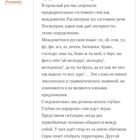
(Permalink)
В прошлый раз мы затронули
предварительное состояние слов как
междометия. Рассмотрим это состояние речи.
Посмотрим, какое нам даёт интернет по
этому определению.
Междометия в русском языке: ох, ой, пли, ух,
фу, фи, ага, ах, апчхи, батюшки, браво,
господи, ишь ты, боже ж ты мой, о чёрт, ни
фига себе! ай молодца!, молодец!,
молодчина!, да ну ты брось, да ну как же оно
так вышло-то вот, при!… Эти слова не имеют
лексических и грамматических значений, не
изменяются и не являются членами
предложения.
Следовательно, мы должны копать глубже.
Глубже по иерархии слов идут звуки.
Представим ситуацию, когда два
первобытных человека общаются между
собой. У них идёт спор из-за земли обитания.
Один хочет отобрать территорию. Другой