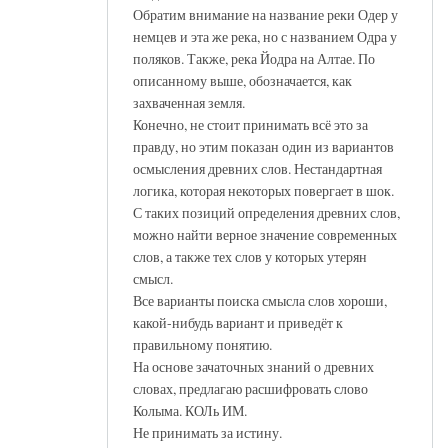
Обратим внимание на название реки Одер у
немцев и эта же река, но с названием Одра у
поляков. Также, река Йодра на Алтае. По
описанному выше, обозначается, как
захваченная земля.
Конечно, не стоит принимать всё это за
правду, но этим показан один из вариантов
осмысления древних слов. Нестандартная
логика, которая некоторых повергает в шок.
С таких позиций определения древних слов,
можно найти верное значение современных
слов, а также тех слов у которых утерян
смысл.
Все варианты поиска смысла слов хороши,
какой-нибудь вариант и приведёт к
правильному понятию.
На основе зачаточных знаний о древних
словах, предлагаю расшифровать слово
Колыма. КОЛь ИМ.
Не принимать за истину.