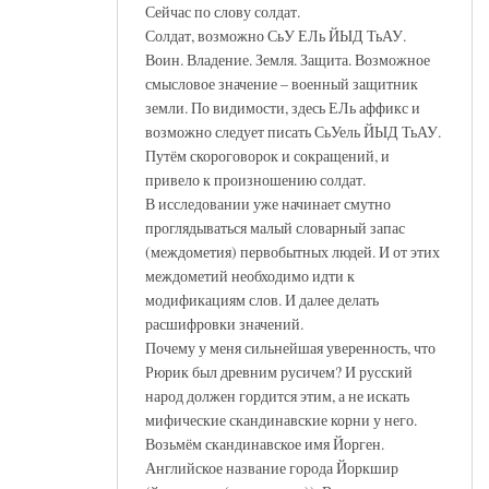
Сейчас по слову солдат.
Солдат, возможно СьУ ЕЛь ЙЫД ТьАУ.
Воин. Владение. Земля. Защита. Возможное
смысловое значение – военный защитник
земли. По видимости, здесь ЕЛь аффикс и
возможно следует писать СьУель ЙЫД ТьАУ.
Путём скороговорок и сокращений, и
привело к произношению солдат.
В исследовании уже начинает смутно
проглядываться малый словарный запас
(междометия) первобытных людей. И от этих
междометий необходимо идти к
модификациям слов. И далее делать
расшифровки значений.
Почему у меня сильнейшая уверенность, что
Рюрик был древним русичем? И русский
народ должен гордится этим, а не искать
мифические скандинавские корни у него.
Возьмём скандинавское имя Йорген.
Английское название города Йоркшир