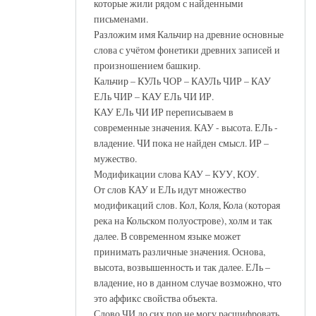
которые жили рядом с найденными
письменами.
Разложим имя Кальчир на древние основные
слова с учётом фонетики древних записей и
произношением башкир.
Кальчир – КУЛь ЧОР – КАУЛь ЧИР – КАУ
ЕЛь ЧИР – КАУ ЕЛь ЧИ ИР.
КАУ ЕЛь ЧИ ИР переписываем в
современные значения. КАУ - высота. ЕЛь -
владение. ЧИ пока не найден смысл. ИР –
мужество.
Модификации слова КАУ – КУУ, КОУ.
От слов КАУ и ЕЛь идут множество
модификаций слов. Кол, Коля, Кола (которая
река на Кольском полуострове), холм и так
далее. В современном языке может
принимать различные значения. Основа,
высота, возвышенность и так далее. ЕЛь –
владение, но в данном случае возможно, что
это аффикс свойства объекта.
Слово ЧИ до сих пор не могу расшифровать.