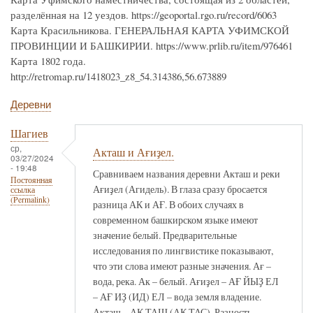
разделённая на 12 уездов. https://geoportal.rgo.ru/record/6063
Карта Красильникова. ГЕНЕРАЛЬНАЯ КАРТА УФИМСКОЙ
ПРОВИНЦИИ И БАШКИРИИ. https://www.prlib.ru/item/976461
Карта 1802 года.
http://retromap.ru/1418023_z8_54.314386,56.673889
Деревни
Шагиев
ср,
Акташ и Ағиҙел.
03/27/2024
- 19:48
Сравниваем названия деревни Акташ и реки
Постоянная
Ағиҙел (Агидель). В глаза сразу бросается
ссылка
(Permalink)
разница АК и АҒ. В обоих случаях в
современном башкирском языке имеют
значение белый. Предварительные
исследования по лингвистике показывают,
что эти слова имеют разные значения. Ағ –
вода, река. Ак – белый. Ағиҙел – АҒ ЙЫҘ ЕЛ
– АҒ ИҘ (ИД) ЕЛ – вода земля владение.
Акташ – АК ТАШ (АК ТАС). Разность