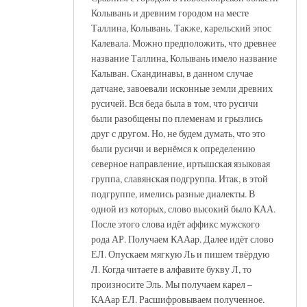
Колывань и древним городом на месте
Таллина, Колывань. Также, карельский эпос
Калевала. Можно предположить, что древнее
название Таллина, Колывань имело название
Калыван. Скандинавы, в данном случае
датчане, завоевали исконные земли древних
русичей. Вся беда была в том, что русичи
были разобщены по племенам и грызлись
друг с другом. Но, не будем думать, что это
были русичи и вернёмся к определению
северное направление, иртышская языковая
группа, славянская подгруппа. Итак, в этой
подгруппе, имелись разные диалекты. В
одной из которых, слово высокий было КАА.
После этого слова идёт аффикс мужского
рода АР. Получаем КААар. Далее идёт слово
ЕЛ. Опускаем мягкую Ль и пишем твёрдую
Л. Когда читаете в алфавите букву Л, то
произносите Эль. Мы получаем карел –
КААар ЕЛ. Расшифровываем полученное.