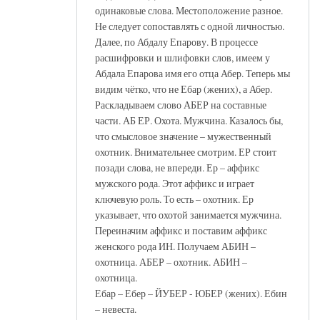
одинаковые слова. Местоположение разное.
Не следует сопоставлять с одной личностью.
Далее, по Абдалу Епарову. В процессе
расшифровки и шлифовки слов, имеем у
Абдала Епарова имя его отца Абер. Теперь мы
видим чётко, что не Ебар (жених), а Абер.
Раскладываем слово АБЕР на составные
части. АБ ЕР. Охота. Мужчина. Казалось бы,
что смысловое значение – мужественный
охотник. Внимательнее смотрим. ЕР стоит
позади слова, не впереди. Ер – аффикс
мужского рода. Этот аффикс и играет
ключевую роль. То есть – охотник. Ер
указывает, что охотой занимается мужчина.
Переиначим аффикс и поставим аффикс
женского рода ИН. Получаем АБИН –
охотница. АБЕР – охотник. АБИН –
охотница.
Ебар – Ебер – ЙУБЕР - ЮБЕР (жених). Ебин
– невеста.