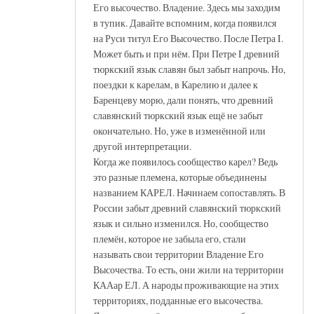
Его высочество. Владение. Здесь мы заходим
в тупик. Давайте вспомним, когда появился
на Руси титул Его Высочество. После Петра I.
Может быть и при нём. При Петре I древний
тюркский язык славян был забыт напрочь. Но,
поездки к карелам, в Карелию и далее к
Баренцеву морю, дали понять, что древний
славянский тюркский язык ещё не забыт
окончательно. Но, уже в изменённой или
другой интерпретации.
Когда же появилось сообщество карел? Ведь
это разные племена, которые объединены
названием КАРЕЛ. Начинаем сопоставлять. В
России забыт древний славянский тюркский
язык и сильно изменился. Но, сообщество
племён, которое не забыла его, стали
называть свои территории Владение Его
Высочества. То есть, они жили на территории
КААар ЕЛ. А народы проживающие на этих
территориях, подданные его высочества.