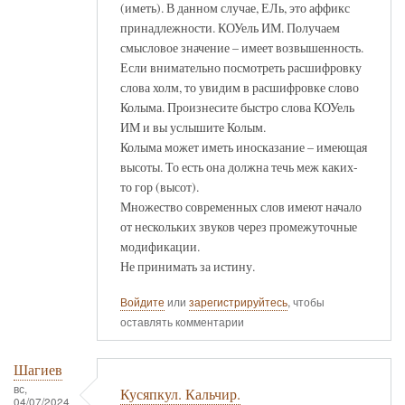
(иметь). В данном случае, ЕЛь, это аффикс
принадлежности. КОУель ИМ. Получаем
смысловое значение – имеет возвышенность.
Если внимательно посмотреть расшифровку
слова холм, то увидим в расшифровке слово
Колыма. Произнесите быстро слова КОУель
ИМ и вы услышите Колым.
Колыма может иметь иносказание – имеющая
высоты. То есть она должна течь меж каких-
то гор (высот).
Множество современных слов имеют начало
от нескольких звуков через промежуточные
модификации.
Не принимать за истину.
Войдите
или
зарегистрируйтесь
, чтобы
оставлять комментарии
Шагиев
вс,
Кусяпкул. Кальчир.
04/07/2024