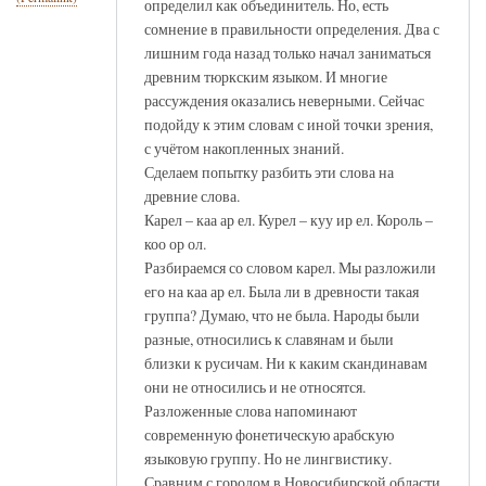
определил как объединитель. Но, есть
сомнение в правильности определения. Два с
лишним года назад только начал заниматься
древним тюркским языком. И многие
рассуждения оказались неверными. Сейчас
подойду к этим словам с иной точки зрения,
с учётом накопленных знаний.
Сделаем попытку разбить эти слова на
древние слова.
Карел – каа ар ел. Курел – куу ир ел. Король –
коо ор ол.
Разбираемся со словом карел. Мы разложили
его на каа ар ел. Была ли в древности такая
группа? Думаю, что не была. Народы были
разные, относились к славянам и были
близки к русичам. Ни к каким скандинавам
они не относились и не относятся.
Разложенные слова напоминают
современную фонетическую арабскую
языковую группу. Но не лингвистику.
Сравним с городом в Новосибирской области