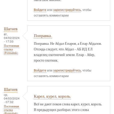
Войдите
или
зарегистрируйтесь
, чтобы
оставлять комментарии
Шагиев
вт,
Поправка.
04/02/2024
- 17:33
Поправка. Не Абдал Епаров, а Епар Абдалов.
Постоянная
Отсюда следует, что Абдал - АБ ИД ЕЛ
ссылка
(Permalink)
владелец охотничий земли. Епар - Абер,
просто охотник.
Войдите
или
зарегистрируйтесь
, чтобы
оставлять комментарии
Шагиев
ср,
Карел, курел, король.
04/03/2024
- 07:32
Всё не дают покоя слова карел, курел, король.
Постоянная
В предыдущих разборах этого слова
ссылка
(Permalink)