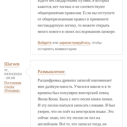
Идите нестандартными путями, в которых
кажется, нет логики и не соответствуют
общепринятым правилам. Если вы отступите
от общепризнанным правил и примените
нестандартную логику, то можете открыть
много нового в своих исследованиях шежере.
Войдите
или
зарегистрируйтесь
, чтобы
оставлять комментарии
Шагиев
чт,
Размышление.
04/04/2024
- 05:09
Расшифровка древних записей напоминает
Постоянная
мне далёкую юность. Учился в школе и в те
ссылка
(Permalink)
времена был популярен венгерский певец
Янош Коош. Была у него песня хенки пенки.
И эту песню пытался записать словами. Я был
уверен, что он поёт на венгерском языке. Это
сейчас знаю, что эту песню он пел на
английском. Всё то, что записал тогда, не