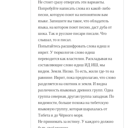
Не стоит сразу отвергать эти варианты.
Попробуйте написать слова из какой-либо
песни, которую поют на непонятном вам
языке. Запишите вы такое, что обладатель
языка, на котором поют песню, даст дуба от
шока. Так и русские писари писали. Что
слышал, то и писал.
Попытайтесь расшифровать слова идиш и
иврит. У тюркологов слово идиш
переводится как властелин. Раскладывая на
составляющие слово идиш ИД ИШ, мы
видим. Земля. Низко. То есть, жили где-то на
равнине. Иврит, пока предполагаю, что слово
разделяется на охотник и земля. И видна
различность языковых древних групп. Одна
группа северная, другая группа западная. По
видимости, больше похожа на тибетскую
языковую группу, которая шарахалась от
Тибета и до Чёрного моря.
Не принимать за истину. У каждого должно
быть своё мнение.