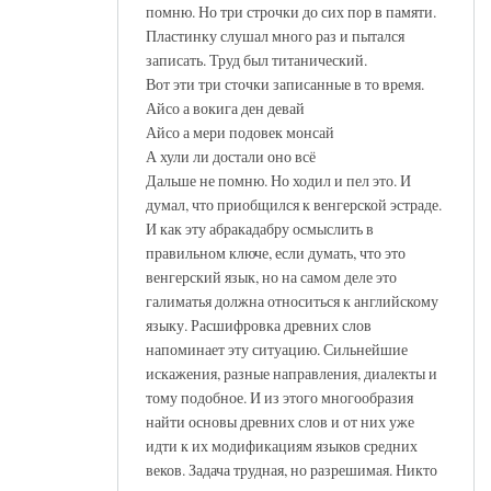
помню. Но три строчки до сих пор в памяти.
Пластинку слушал много раз и пытался
записать. Труд был титанический.
Вот эти три сточки записанные в то время.
Айсо а вокига ден девай
Айсо а мери подовек монсай
А хули ли достали оно всё
Дальше не помню. Но ходил и пел это. И
думал, что приобщился к венгерской эстраде.
И как эту абракадабру осмыслить в
правильном ключе, если думать, что это
венгерский язык, но на самом деле это
галиматья должна относиться к английскому
языку. Расшифровка древних слов
напоминает эту ситуацию. Сильнейшие
искажения, разные направления, диалекты и
тому подобное. И из этого многообразия
найти основы древних слов и от них уже
идти к их модификациям языков средних
веков. Задача трудная, но разрешимая. Никто