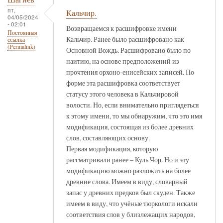
пт,
Кальчир.
04/05/2024
- 02:01
Возвращаемся к расшифровке имени
Постоянная
Кальчир. Ранее было расшифровано как
ссылка
(Permalink)
Основной Вождь. Расшифровано было по
наитию, на основе предположений из
прочтения орхоно-енисейских записей. По
форме эта расшифровка соответствует
статусу этого человека в Кальчировой
волости. Но, если внимательно приглядеться
к этому имени, то мы обнаружим, что это имя
модификация, состоящая из более древних
слов, составляющих основу.
Первая модификация, которую
рассматривали ранее – Куль Чор. Но и эту
модификацию можно разложить на более
древние слова. Имеем в виду, словарный
запас у древних предков был скуден. Также
имеем в виду, что учёные тюркологи искали
соответствия слов у близлежащих народов,