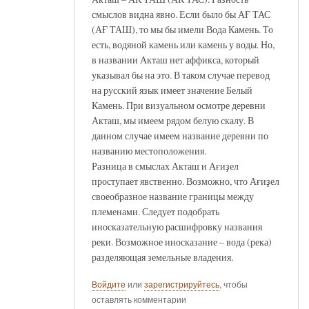
смыслов видна явно. Если было бы АҒ ТАС
(АҒ ТАШ), то мы бы имели Вода Камень. То
есть, водяной камень или камень у воды. Но,
в названии Акташ нет аффикса, который
указывал бы на это. В таком случае перевод
на русский язык имеет значение Белый
Камень. При визуальном осмотре деревни
Акташ, мы имеем рядом белую скалу. В
данном случае имеем название деревни по
названию местоположения.
Разница в смыслах Акташ и Ағиҙел
проступает явственно. Возможно, что Ағиҙел
своеобразное название границы между
племенами. Следует подобрать
иносказательную расшифровку названия
реки. Возможное иносказание – вода (река)
разделяющая земельные владения.
Войдите
или
зарегистрируйтесь
, чтобы
оставлять комментарии