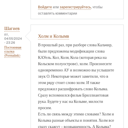
Войдите
или
зарегистрируйтесь
, чтобы
оставлять комментарии
Шагиев
пт,
Холм и Колымв
04/05/2024
- 23:26
В прошлый раз, при разборе слова Кальчир,
Постоянная
были предложены модификации слова
ссылка
(Permalink)
КАУель. Кол, Коля, Кола (которая река на
Кольском полуострове), холм. Произнесите
одновременно АУ и возможно вы услышите
звук О. Некоторые может заметили, что в
этом ряду стоит слово холм. И также
предложил расшифровать слово Колыма.
Сразу вспомнился фильм Бриллиантовая
рука. Будете у нас на Колыме, милости
просим.
Есть ли связь между этими словами? Холм и
Колыма разные объекты и понятия. Холм все
сразу скажут – возвышенность. А Колыма?