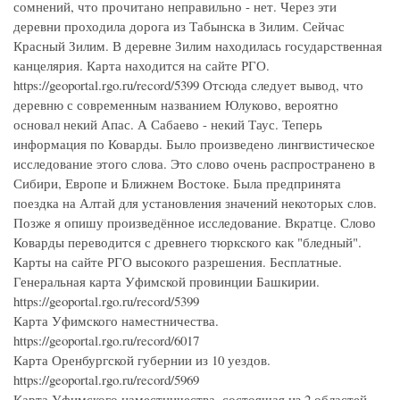
сомнений, что прочитано неправильно - нет. Через эти
деревни проходила дорога из Табынска в Зилим. Сейчас
Красный Зилим. В деревне Зилим находилась государственная
канцелярия. Карта находится на сайте РГО.
https://geoportal.rgo.ru/record/5399 Отсюда следует вывод, что
деревню с современным названием Юлуково, вероятно
основал некий Апас. А Сабаево - некий Таус. Теперь
информация по Коварды. Было произведено лингвистическое
исследование этого слова. Это слово очень распространено в
Сибири, Европе и Ближнем Востоке. Была предпринята
поездка на Алтай для установления значений некоторых слов.
Позже я опишу произведённое исследование. Вкратце. Слово
Коварды переводится с древнего тюркского как "бледный".
Карты на сайте РГО высокого разрешения. Бесплатные.
Генеральная карта Уфимской провинции Башкирии.
https://geoportal.rgo.ru/record/5399
Карта Уфимского наместничества.
https://geoportal.rgo.ru/record/6017
Карта Оренбургской губернии из 10 уездов.
https://geoportal.rgo.ru/record/5969
Карта Уфимского наместничества, состоящая из 2 областей,