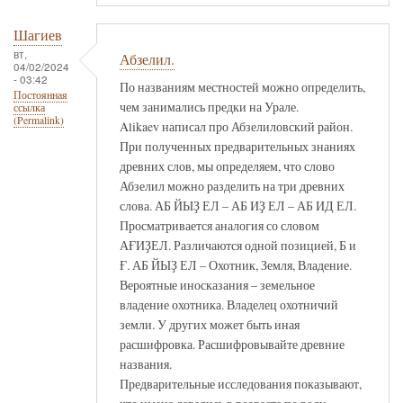
Шагиев
вт,
Абзелил.
04/02/2024
- 03:42
По названиям местностей можно определить,
Постоянная
чем занимались предки на Урале.
ссылка
(Permalink)
Alikaev написал про Абзелиловский район.
При полученных предварительных знаниях
древних слов, мы определяем, что слово
Абзелил можно разделить на три древних
слова. АБ ЙЫҘ ЕЛ – АБ ИҘ ЕЛ – АБ ИД ЕЛ.
Просматривается аналогия со словом
АҒИҘЕЛ. Различаются одной позицией, Б и
Ғ. АБ ЙЫҘ ЕЛ – Охотник, Земля, Владение.
Вероятные иносказания – земельное
владение охотника. Владелец охотничий
земли. У других может быть иная
расшифровка. Расшифровывайте древние
названия.
Предварительные исследования показывают,