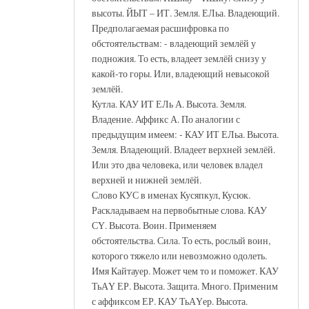
высоты. ЙЫТ – ИТ. Земля. ЕЛьа. Владеющий.
Предполагаемая расшифровка по
обстоятельствам: - владеющий землёй у
подножия. То есть, владеет землёй снизу у
какой-то горы. Или, владеющий невысокой
землёй.
Кутла. КАУ ИТ ЕЛь А. Высота. Земля.
Владение. Аффикс А. По аналогии с
предыдущим имеем: - КАУ ИТ ЕЛьа. Высота.
Земля. Владеющий. Владеет верхней землёй.
Или это два человека, или человек владел
верхней и нижней землёй.
Слово КУС в именах Кусяпкул, Кусюк.
Раскладываем на первобытные слова. КАУ
СҮ. Высота. Воин. Применяем
обстоятельства. Сила. То есть, рослый воин,
которого тяжело или невозможно одолеть.
Имя Кайтауер. Может чем то и поможет. КАУ
ТьАҮ ЕР. Высота. Защита. Много. Применим
с аффиксом ЕР. КАУ ТьАҮер. Высота.