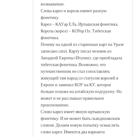
возвышение.
Слова карел и король имеют разную
фонетику.
Карел – КАУар ЕЛь. Иртышская фонетика.
Король (корол) – КОУор Ол. Тибетская
фонетика.
Почему на одной из старинных карт на Урале
записано curel. Карту писал человек из
Западной Европы (Италии), где преобладала
тибетская фонетика. Возможно, что
путешественник не стал сопоставлять
живущий там народ со статусом королей в
Европе и заменил КОУ на КУ, которое
больше похоже на алтайскую подгруппу. Но
может и не расслышал правильное
произношение.
Слово карел имеет явную иртышскую
фонетику. И не может быть скандинавским
словом. Делаем новую попытку осмыслить
слово карел. Имеются два варианта