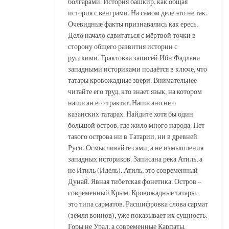
болгарами. История башкир, как общая
история с венграми. На самом деле это не так.
Очевидные факты признавались как ересь.
Дело начало сдвигаться с мёртвой точки в
сторону общего развития истории с
русскими. Трактовка записей Ибн Фадлана
западными историками подаётся в ключе, что
татары кровожадные звери. Внимательнее
читайте его труд, кто знает язык, на котором
написан его трактат. Написано не о
казанских татарах. Найдите хотя бы один
большой остров, где жило много народа. Нет
такого острова ни в Татарии, ни в древней
Руси. Осмысливайте сами, а не измышления
западных историков. Записана река Атиль, а
не Итиль (Идель). Атиль, это современный
Дунай. Явная тибетская фонетика. Остров –
современный Крым. Кровожадные татары,
это типа сарматов. Расшифровка слова сармат
(земля воинов), уже показывает их сущность.
Горы не Урал, а современные Карпаты.