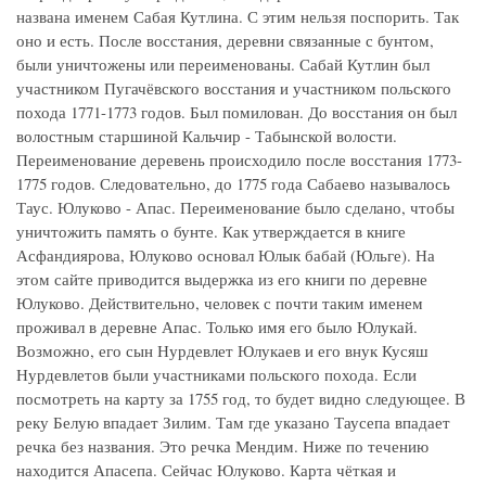
названа именем Сабая Кутлина. С этим нельзя поспорить. Так
оно и есть. После восстания, деревни связанные с бунтом,
были уничтожены или переименованы. Сабай Кутлин был
участником Пугачёвского восстания и участником польского
похода 1771-1773 годов. Был помилован. До восстания он был
волостным старшиной Кальчир - Табынской волости.
Переименование деревень происходило после восстания 1773-
1775 годов. Следовательно, до 1775 года Сабаево называлось
Таус. Юлуково - Апас. Переименование было сделано, чтобы
уничтожить память о бунте. Как утверждается в книге
Асфандиярова, Юлуково основал Юлык бабай (Юльге). На
этом сайте приводится выдержка из его книги по деревне
Юлуково. Действительно, человек с почти таким именем
проживал в деревне Апас. Только имя его было Юлукай.
Возможно, его сын Нурдевлет Юлукаев и его внук Кусяш
Нурдевлетов были участниками польского похода. Если
посмотреть на карту за 1755 год, то будет видно следующее. В
реку Белую впадает Зилим. Там где указано Таусепа впадает
речка без названия. Это речка Мендим. Ниже по течению
находится Апасепа. Сейчас Юлуково. Карта чёткая и