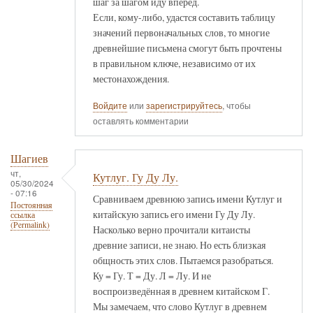
шаг за шагом иду вперёд.
Если, кому-либо, удастся составить таблицу
значений первоначальных слов, то многие
древнейшие письмена смогут быть прочтены
в правильном ключе, независимо от их
местонахождения.
Войдите
или
зарегистрируйтесь
, чтобы
оставлять комментарии
Шагиев
чт,
Кутлуг. Гу Ду Лу.
05/30/2024
- 07:16
Сравниваем древнюю запись имени Кутлуг и
Постоянная
китайскую запись его имени Гу Ду Лу.
ссылка
(Permalink)
Насколько верно прочитали китаисты
древние записи, не знаю. Но есть близкая
общность этих слов. Пытаемся разобраться.
Ку = Гу. Т = Ду. Л = Лу. И не
воспроизведённая в древнем китайском Г.
Мы замечаем, что слово Кутлуг в древнем