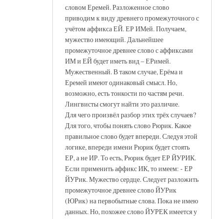
словом Еремей. Разложенное слово
приводим к виду древнего промежуточного с
учётом аффикса ЕЙ. ЕР ИМей. Получаем,
мужество имеющий. Дальнейшее
промежуточное древнее слово с аффиксами
ИМ и ЕЙ будет иметь вид – ЕРимей.
Мужественный. В таком случае, Ерёма и
Еремей имеют одинаковый смысл. Но,
возможно, есть тонкости по частям речи.
Лингвисты смогут найти это различие.
Для чего произвёл разбор этих трёх случаев?
Для того, чтобы понять слово Рюрик. Какое
правильное слово будет впереди. Следуя этой
логике, впереди имени Рюрик будет стоять
ЕР, а не ИР. То есть, Рюрик будет ЕР ЙУРИК.
Если применить аффикс ИК, то имеем: - ЕР
ЙУРик. Мужество сердце. Следует разложить
промежуточное древнее слово ЙУРик
(ЮРик) на первобытные слова. Пока не имею
данных. Но, похожее слово ЙУРЕК имеется у