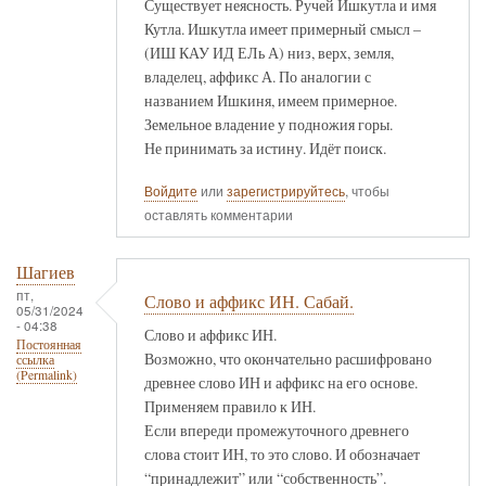
Существует неясность. Ручей Ишкутла и имя
Кутла. Ишкутла имеет примерный смысл –
(ИШ КАУ ИД ЕЛь А) низ, верх, земля,
владелец, аффикс А. По аналогии с
названием Ишкиня, имеем примерное.
Земельное владение у подножия горы.
Не принимать за истину. Идёт поиск.
Войдите
или
зарегистрируйтесь
, чтобы
оставлять комментарии
Шагиев
пт,
Слово и аффикс ИН. Сабай.
05/31/2024
- 04:38
Слово и аффикс ИН.
Постоянная
Возможно, что окончательно расшифровано
ссылка
(Permalink)
древнее слово ИН и аффикс на его основе.
Применяем правило к ИН.
Если впереди промежуточного древнего
слова стоит ИН, то это слово. И обозначает
“принадлежит” или “собственность”.