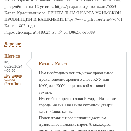
разделённая на 12 уездов. https://geoportal.rgo.ru/record/6063
Карта Красильникова. ГЕНЕРАЛЬНАЯ КАРТА УФИМСКОЙ
ПРОВИНЦИИ И БАШКИРИИ. https://www.prlib.ru/item/976461
Карта 1802 года.
http://retromap.ru/1418023_z8_54.314386,56.673889
Деревни
Шагиев
вс,
Казань. Карел.
05/26/2024
- 08:36
Нам необходимо понять, какое правильное
Постоянная
произношение древнего слова КУУ или
ссылка
(Permalink)
КАУ, или КОУ, в иртышской языковой
группе.
Имеем башкирское слово Кауарҙе. Название
города Казань. Название кухонной утвари
казан. Слово казнь.
Поиск правильного названия даст нам
правильное название карел. А также, даст
возможность понять, правильное название