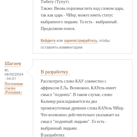
Тибету (Тупут).
Также. Вновь поразмыслить над словом царь,
так как царь - ЧИер, может иметь статус
выбранного людьми. То есть - выбранный.
Продолжим поиск.
Войдите
или
зарегистрируйтесь
, чтобы
оставлять комментарии
Шагиев
вс,
В разработку.
06/02/2024
- 04:31
Рассмотреть слово КАУ совместно с
Постоянная
аффиксом ЕЛь. Возможно, КАУель имеет
ссылка
(Permalink)
смысл "поднять". В таком случае, слово
Кальчир раскладывается на два
промежуточные древние слова КАУель ЧИир.
Что возможно действительно указывает на
смысл "поднятый людьми". То есть -
выбранный людьми.
В разработку.