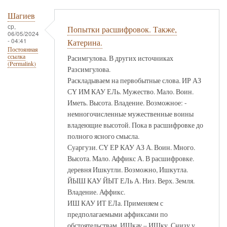
Шагиев
ср,
Попытки расшифровок. Также,
06/05/2024
- 04:41
Катерина.
Постоянная
ссылка
Расимгулова. В других источниках
(Permalink)
Разсимгулова.
Раскладываем на первобытные слова. ИР АЗ
СҮ ИМ КАУ ЕЛь. Мужество. Мало. Воин.
Иметь. Высота. Владение. Возможное: -
немногочисленные мужественные воины
владеющие высотой. Пока в расшифровке до
полного ясного смысла.
Суаргузи. СҮ ЕР КАУ АЗ А. Воин. Много.
Высота. Мало. Аффикс А. В расшифровке.
деревня Ишкутли. Возможно, Ишкутла.
ЙЫШ КАУ ЙЫТ ЕЛь А. Низ. Верх. Земля.
Владение. Аффикс.
ИШ КАУ ИТ ЕЛа. Применяем с
предполагаемыми аффиксами по
обстоятельствам. ИШкау – ИШку. Снизу у