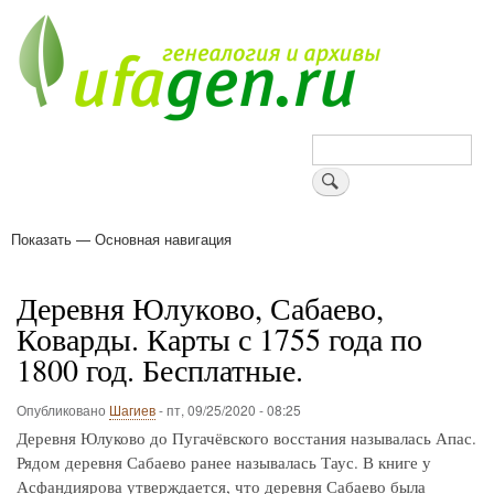
Перейти
к
основному
содержанию
Поиск
Показать — Основная навигация
Основная
навигация
Деревни
Форум
Поиск земляков
Татарские имена
Блоги
Войти
Поддержи Уфаген!
Деревня Юлуково, Сабаево,
Коварды. Карты с 1755 года по
1800 год. Бесплатные.
Опубликовано
Шагиев
-
пт, 09/25/2020 - 08:25
Деревня Юлуково до Пугачёвского восстания называлась Апас.
Рядом деревня Сабаево ранее называлась Таус. В книге у
Асфандиярова утверждается, что деревня Сабаево была