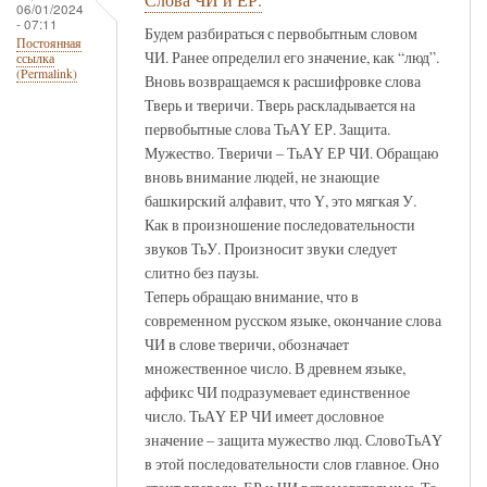
06/01/2024
- 07:11
Будем разбираться с первобытным словом
Постоянная
ЧИ. Ранее определил его значение, как “люд”.
ссылка
(Permalink)
Вновь возвращаемся к расшифровке слова
Тверь и тверичи. Тверь раскладывается на
первобытные слова ТьАҮ ЕР. Защита.
Мужество. Тверичи – ТьАҮ ЕР ЧИ. Обращаю
вновь внимание людей, не знающие
башкирский алфавит, что Ү, это мягкая У.
Как в произношение последовательности
звуков ТьУ. Произносит звуки следует
слитно без паузы.
Теперь обращаю внимание, что в
современном русском языке, окончание слова
ЧИ в слове тверичи, обозначает
множественное число. В древнем языке,
аффикс ЧИ подразумевает единственное
число. ТьАҮ ЕР ЧИ имеет дословное
значение – защита мужество люд. СловоТьАҮ
в этой последовательности слов главное. Оно