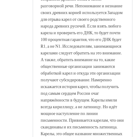
разговорной речи. Непонимание и незнание
своих древних корней используется Западом
для отрыва карел от своего родственного
народа древних русичей. Если взять любого
карела и проверить его ДНК, то будет почти
100 процентная гарантия, что его ДНК будет
R1, а не N1. Исследователям, занимающиеся
карелами следует обратить на это внимание.
А также, обратить внимание на то, какие
общественные организации занимаются
обработкой карел и откуда эти организации
получают субсидирование. Намеренно
искажается история карел, чтобы получить
под самым сердцем России очаг
напряжённости в будущем. Карелы имели
всегда кириллицу, а не латиницу. Но идёт
мощное наступление по линии
письменности. Прививается карелам, что они
скандинавы и их письменность латиница.
Карелы, это общее название множественных