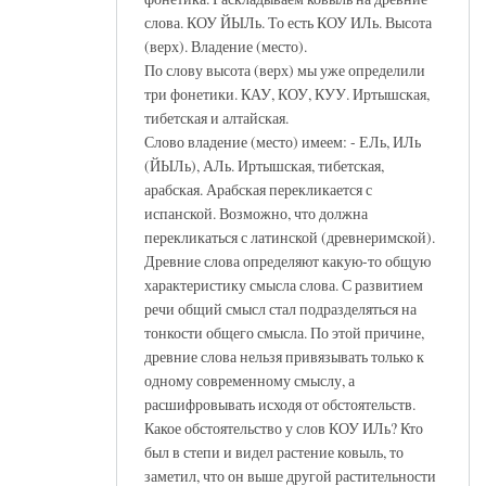
слова. КОУ ЙЫЛь. То есть КОУ ИЛь. Высота
(верх). Владение (место).
По слову высота (верх) мы уже определили
три фонетики. КАУ, КОУ, КУУ. Иртышская,
тибетская и алтайская.
Слово владение (место) имеем: - ЕЛь, ИЛь
(ЙЫЛь), АЛь. Иртышская, тибетская,
арабская. Арабская перекликается с
испанской. Возможно, что должна
перекликаться с латинской (древнеримской).
Древние слова определяют какую-то общую
характеристику смысла слова. С развитием
речи общий смысл стал подразделяться на
тонкости общего смысла. По этой причине,
древние слова нельзя привязывать только к
одному современному смыслу, а
расшифровывать исходя от обстоятельств.
Какое обстоятельство у слов КОУ ИЛь? Кто
был в степи и видел растение ковыль, то
заметил, что он выше другой растительности