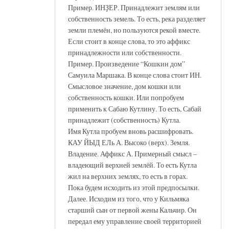
Пример. ИНҘЕР. Принадлежит землям или
собственность земель. То есть, река разделяет
земли племён, но пользуются рекой вместе.
Если стоит в конце слова, то это аффикс
принадлежности или собственности.
Пример. Произведение “Кошкин дом”
Самуила Маршака. В конце слова стоит ИН.
Смысловое значение, дом кошки или
собственность кошки. Или попробуем
применить к Сабаю Кутлину. То есть, Сабай
принадлежит (собственность) Кутла.
Имя Кутла пробуем вновь расшифровать.
КАУ ЙЫД ЕЛь А. Высоко (верх). Земля.
Владение. Аффикс А. Примерный смысл –
владеющий верхней землёй. То есть Кутла
жил на верхних землях, то есть в горах.
Пока будем исходить из этой предпосылки.
Далее. Исходим из того, что у Кильмяка
старший сын от первой жены Кальчир. Он
передал ему управление своей территорией