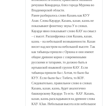
речушки Ковардица, близ города Мурома во
Владимирской области.
Ранее разбиралось слово Казань как КУУ
Азан. Слова Кауарҙе, Казань, казан, казнь не
показывают фонетику звука У в словах.
Кауарҙе явно показывает слово КАУ на смысл
– с высот. Расшифровка слов Казань, казан,
казнь – на небольшой возвышенности. Казан
висит над костром на небольшой высоте. Так
как табынцы пришли с Орхона и они имеют
общие древние корни с современными
русскими и татарами, то должно быть в
иртышской языковой группе КАУ. Если
табынцы пришли бы с Алтая, то было бы
КУУ. Если были бы с Тибета, то КОУ.
Следовательно, правильное слово в словах
Казань, казан, казнь, будет аналогично
башкирскому Кауарҙе. То есть - КАУ. Казань,
казан, казнь раскладыванся на древние слова
КАУ АЗан. Небольшая высота или небольшое