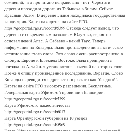
сомнений, что прочитано неправильно - нет. Через эти
деревни проходила дорога из Табынска в Зилим. Сейчас
Красный Зилим. В деревне Зилим находилась государственная
канцелярия. Карта находится на сайте РГО.
https://geoportal.rgo.ru/record/5399 Отсюда следует вывод, что
деревню с современным названием Юлуково, вероятно
основал некий Апас. А Сабаево - некий Таус. Теперь
информация по Коварды. Было произведено лингвистическое
исследование этого слова. Это слово очень распространено в
Сибири, Европе и Ближнем Востоке. Была предпринята
поездка на Алтай для установления значений некоторых слов.
Позже я опишу произведённое исследование. Вкратце. Слово
Коварды переводится с древнего тюркского как "бледный".
Карты на сайте РГО высокого разрешения. Бесплатные.
Генеральная карта Уфимской провинции Башкирии.
https://geoportal.rgo.ru/record/5399
Карта Уфимского наместничества.
https://geoportal.rgo.ru/record/6017
Карта Оренбургской губернии из 10 уездов.
https://geoportal.rgo.ru/record/5969
Карта Уфимского наместничества, состоящая из 2 областей,