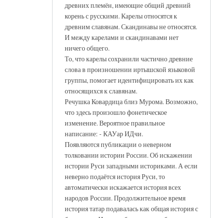
древних племён, имеющие общий древний
корень с русскими. Карелы относятся к
древним славянам. Скандинавы не относятся.
И между карелами и скандинавами нет
ничего общего.
То, что карелы сохранили частично древние
слова в произношении иртышской языковой
группы, помогает идентифицировать их как
относящихся к славянам.
Речушка Ковардица близ Мурома. Возможно,
что здесь произошло фонетическое
изменение. Вероятное правильное
написание: - КАУар ИДчи.
Появляются публикации о неверном
толковании истории России. Об искажении
истории Руси западными историками. А если
неверно подаётся история Руси, то
автоматически искажается история всех
народов России. Продолжительное время
история татар подавалась как общая история с