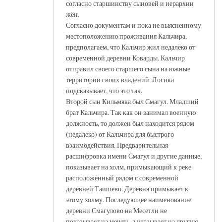
согласно старшинству сыновей и иерархии
жён.
Согласно документам и пока не выясненному
местоположению проживания Кальчира,
предполагаем, что Кальчир жил недалеко от
современной деревни Коварды. Кальчир
отправил своего старшего сына на южные
территории своих владений. Логика
подсказывает, что это так.
Второй сын Кильмяка был Смагул. Младший
брат Кальчира. Так как он занимал военную
должность, то должен был находится рядом
(недалеко) от Кальчира для быстрого
взаимодействия. Предварительная
расшифровка имени Смагул и другие данные,
показывает на холм, примыкающий к реке
расположенный рядом с современной
деревней Таишево. Деревня примыкает к
этому холму. Последующее наименование
деревни Смагулово на Месетли не
показывает на мечеть, а указывает на другую