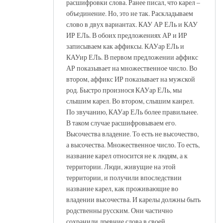
расшифровки слова. Ранее писал, что карел –
объединение. Но, это не так. Раскладываем
слово в двух вариантах. КАУ АР ЕЛь и КАУ
ИР ЕЛь. В обоих предложениях АР и ИР
записываем как аффиксы. КАУар ЕЛь и
КАУир ЕЛь. В первом предложении аффикс
АР показывает на множественное число. Во
втором, аффикс ИР показывает на мужской
род. Быстро произнося КАУар ЕЛь, мы
слышим карел. Во втором, слышим каирел.
По звучанию, КАУар ЕЛь более правильнее.
В таком случае расшифровываем его.
Высочества владение. То есть не высочество,
а высочества. Множественное число. То есть,
название карел относится не к людям, а к
территории. Люди, живущие на этой
территории, и получили впоследствии
название карел, как проживающие во
владении высочества. И карелы должны быть
родственны русским. Они частично
сохранили древние слова в своей