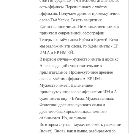
стоит впереди. ЕР и ЧИ вспомогательные. То
есть аффиксы. Переписываем с учётом
аффиксов. Получаем древнее промежуточное
слово ТьАҮерчи. То есть защитник.
Единственное число. Не множественное, как
принято в современной орфографии.
Теперь возьмём слова Ерёма и Еремей. Если
мы разложим эти слова, то будем иметь: - ЕР
ИМ А и ЕР ИМ ЕЙ.
В первом случае – мужество иметь и аффикс
А переводящий существительное в
прилагательное. Промежуточное древнее
слово с учётом аффикса А, ЕР ИМа.
Мужество имеет. Дальнейшее
промежуточное слово с аффиксами ИМ и А
будет иметь вид: - ЕРима. Мужественный.
Фонетики древнего русского языка и
древнего башкирского языка немного
отличаются. Но, не сильно.
Во втором случае – мужество иметь уважение
(почёт). Вновь, как и выше, разбираемся со