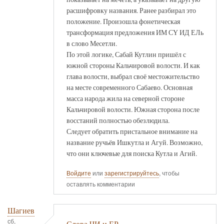
расшифровку названия. Ранее разбирал это
положение. Произошла фонетическая
трансформация предложения ИМ СҮ ИД ЕЛь
в слово Месетли.
По этой логике, Сабай Кутлин пришёл с
южной стороны Кальчировой волости. И как
глава волости, выбрал своё местожительство
на месте современного Сабаево. Основная
масса народа жила на северной стороне
Кальчировой волости. Южная сторона после
восстаний полностью обезлюдила.
Следует обратить пристальное внимание на
название ручьёв Ишкутла и Агуй. Возможно,
что они ключевые для поиска Кутла и Агий.
Войдите
или
зарегистрируйтесь
, чтобы
оставлять комментарии
Шагиев
сб,
Слова ЧИ и ЕР.