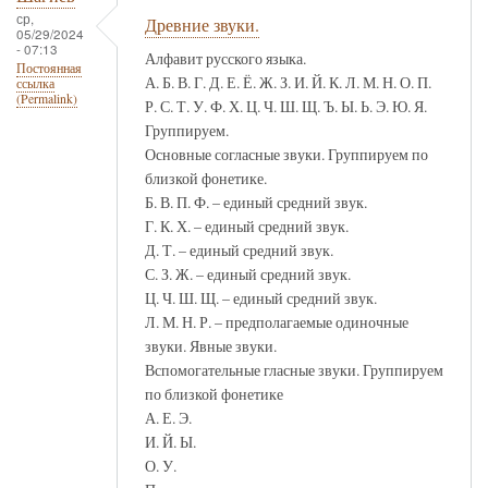
ср,
Древние звуки.
05/29/2024
- 07:13
Алфавит русского языка.
Постоянная
А. Б. В. Г. Д. Е. Ё. Ж. З. И. Й. К. Л. М. Н. О. П.
ссылка
(Permalink)
Р. С. Т. У. Ф. Х. Ц. Ч. Ш. Щ. Ъ. Ы. Ь. Э. Ю. Я.
Группируем.
Основные согласные звуки. Группируем по
близкой фонетике.
Б. В. П. Ф. – единый средний звук.
Г. К. Х. – единый средний звук.
Д. Т. – единый средний звук.
С. З. Ж. – единый средний звук.
Ц. Ч. Ш. Щ. – единый средний звук.
Л. М. Н. Р. – предполагаемые одиночные
звуки. Явные звуки.
Вспомогательные гласные звуки. Группируем
по близкой фонетике
А. Е. Э.
И. Й. Ы.
О. У.