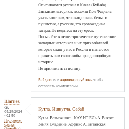
Описываются русские в Киеве (Куйаба).
Западные историки, искажая Ибн Фадлана,
указывают нам, что скандинавы белые и
пушистые, а русские, это кровожадные
татары. Не ведитесь на эту ересь.
Посылайте в пешее эротическое путешествие
западных историков и их прихлебателей,
которые сидят у нас в России и пытаются
привить нам свою якобы правдоподобную
историю.
Не принимать за истину.
Войдите
или
зарегистрируйтесь
, чтобы
оставлять комментарии
Шагиев
ср,
Кутла. Ишкутла. Сабай.
05/29/2024
- 02:50
Кутла. Возможное: - КАУ ИТ ЕЛь А. Высота.
Постоянная
Земля. Владение. Аффикс А. Китайская
ссылка
(Permalink)