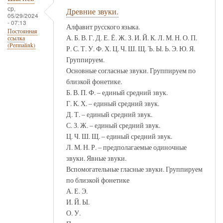
ср,
Древние звуки.
05/29/2024
- 07:13
Алфавит русского языка.
Постоянная
А. Б. В. Г. Д. Е. Ё. Ж. З. И. Й. К. Л. М. Н. О. П.
ссылка
(Permalink)
Р. С. Т. У. Ф. Х. Ц. Ч. Ш. Щ. Ъ. Ы. Ь. Э. Ю. Я.
Группируем.
Основные согласные звуки. Группируем по
близкой фонетике.
Б. В. П. Ф. – единый средний звук.
Г. К. Х. – единый средний звук.
Д. Т. – единый средний звук.
С. З. Ж. – единый средний звук.
Ц. Ч. Ш. Щ. – единый средний звук.
Л. М. Н. Р. – предполагаемые одиночные
звуки. Явные звуки.
Вспомогательные гласные звуки. Группируем
по близкой фонетике
А. Е. Э.
И. Й. Ы.
О. У.