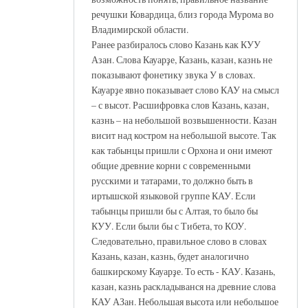
речушки Ковардица, близ города Мурома во
Владимирской области.
Ранее разбиралось слово Казань как КУУ
Азан. Слова Кауарҙе, Казань, казан, казнь не
показывают фонетику звука У в словах.
Кауарҙе явно показывает слово КАУ на смысл
– с высот. Расшифровка слов Казань, казан,
казнь – на небольшой возвышенности. Казан
висит над костром на небольшой высоте. Так
как табынцы пришли с Орхона и они имеют
общие древние корни с современными
русскими и татарами, то должно быть в
иртышской языковой группе КАУ. Если
табынцы пришли бы с Алтая, то было бы
КУУ. Если были бы с Тибета, то КОУ.
Следовательно, правильное слово в словах
Казань, казан, казнь, будет аналогично
башкирскому Кауарҙе. То есть - КАУ. Казань,
казан, казнь раскладыванся на древние слова
КАУ АЗан. Небольшая высота или небольшое