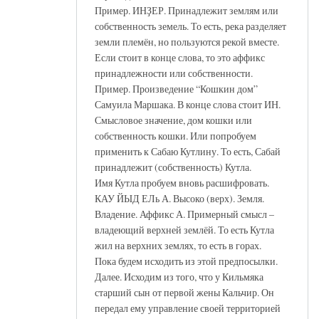
Пример. ИНҘЕР. Принадлежит землям или
собственность земель. То есть, река разделяет
земли племён, но пользуются рекой вместе.
Если стоит в конце слова, то это аффикс
принадлежности или собственности.
Пример. Произведение “Кошкин дом”
Самуила Маршака. В конце слова стоит ИН.
Смысловое значение, дом кошки или
собственность кошки. Или попробуем
применить к Сабаю Кутлину. То есть, Сабай
принадлежит (собственность) Кутла.
Имя Кутла пробуем вновь расшифровать.
КАУ ЙЫД ЕЛь А. Высоко (верх). Земля.
Владение. Аффикс А. Примерный смысл –
владеющий верхней землёй. То есть Кутла
жил на верхних землях, то есть в горах.
Пока будем исходить из этой предпосылки.
Далее. Исходим из того, что у Кильмяка
старший сын от первой жены Кальчир. Он
передал ему управление своей территорией