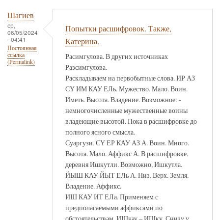
Шагиев
ср,
Попытки расшифровок. Также,
06/05/2024
- 04:41
Катерина.
Постоянная
ссылка
Расимгулова. В других источниках
(Permalink)
Разсимгулова.
Раскладываем на первобытные слова. ИР АЗ
СҮ ИМ КАУ ЕЛь. Мужество. Мало. Воин.
Иметь. Высота. Владение. Возможное: -
немногочисленные мужественные воины
владеющие высотой. Пока в расшифровке до
полного ясного смысла.
Суаргузи. СҮ ЕР КАУ АЗ А. Воин. Много.
Высота. Мало. Аффикс А. В расшифровке.
деревня Ишкутли. Возможно, Ишкутла.
ЙЫШ КАУ ЙЫТ ЕЛь А. Низ. Верх. Земля.
Владение. Аффикс.
ИШ КАУ ИТ ЕЛа. Применяем с
предполагаемыми аффиксами по
обстоятельствам. ИШкау – ИШку. Снизу у