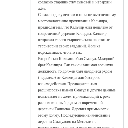
согласно старшинству сыновей и иерархии
жён.
Согласно документам и пока не выясненному
местоположению проживания Кальчира,
предполагаем, что Кальчир жил недалеко от
современной деревни Коварды. Кальчир
отправил своего старшего сына на южные
территории своих владений. Логика
подсказывает, что это так.
Второй сын Кильмяка был Смагул. Младший
брат Кальчира. Так как он занимал военную
должность, то должен был находится рядом
(недалеко) от Кальчира для быстрого
взаимодействия. Предварительная
расшифровка имени Смагул и другие данные,
показывает на холм, примыкающий к реке
расположенный рядом с современной
деревней Таишево. Деревня примыкает к
этому холму. Последующее наименование
деревни Смагулово на Месетли не
показывает на мечеть, а указывает на другую