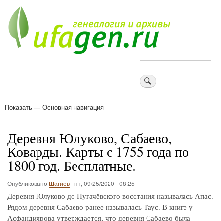
Перейти
к
основному
содержанию
Поиск
Показать — Основная навигация
Основная
навигация
Деревни
Форум
Поиск земляков
Татарские имена
Блоги
Войти
Поддержи Уфаген!
Деревня Юлуково, Сабаево,
Коварды. Карты с 1755 года по
1800 год. Бесплатные.
Опубликовано
Шагиев
-
пт, 09/25/2020 - 08:25
Деревня Юлуково до Пугачёвского восстания называлась Апас.
Рядом деревня Сабаево ранее называлась Таус. В книге у
Асфандиярова утверждается, что деревня Сабаево была