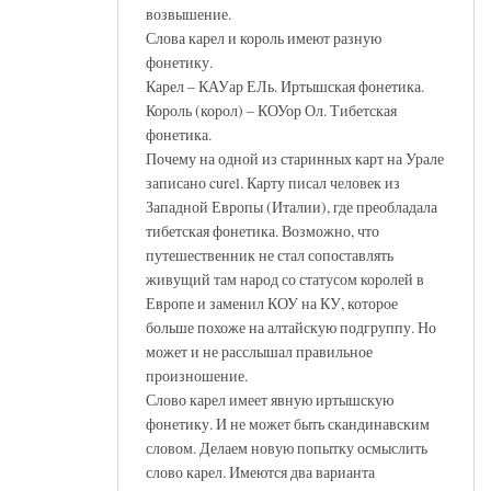
возвышение.
Слова карел и король имеют разную
фонетику.
Карел – КАУар ЕЛь. Иртышская фонетика.
Король (корол) – КОУор Ол. Тибетская
фонетика.
Почему на одной из старинных карт на Урале
записано curel. Карту писал человек из
Западной Европы (Италии), где преобладала
тибетская фонетика. Возможно, что
путешественник не стал сопоставлять
живущий там народ со статусом королей в
Европе и заменил КОУ на КУ, которое
больше похоже на алтайскую подгруппу. Но
может и не расслышал правильное
произношение.
Слово карел имеет явную иртышскую
фонетику. И не может быть скандинавским
словом. Делаем новую попытку осмыслить
слово карел. Имеются два варианта