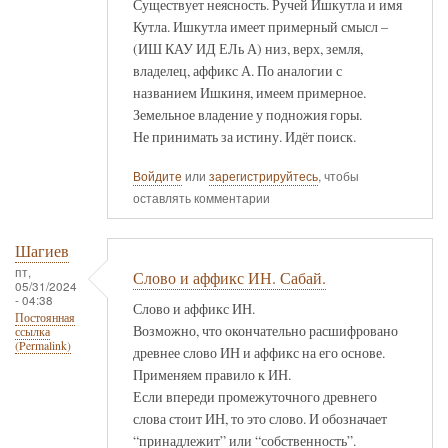
Существует неясность. Ручей Ишкутла и имя
Кутла. Ишкутла имеет примерный смысл –
(ИШ КАУ ИД ЕЛь А) низ, верх, земля,
владелец, аффикс А. По аналогии с
названием Ишкиня, имеем примерное.
Земельное владение у подножия горы.
Не принимать за истину. Идёт поиск.
Войдите
или
зарегистрируйтесь
, чтобы
оставлять комментарии
Шагиев
пт,
Слово и аффикс ИН. Сабай.
05/31/2024
- 04:38
Слово и аффикс ИН.
Постоянная
Возможно, что окончательно расшифровано
ссылка
(Permalink)
древнее слово ИН и аффикс на его основе.
Применяем правило к ИН.
Если впереди промежуточного древнего
слова стоит ИН, то это слово. И обозначает
“принадлежит” или “собственность”.