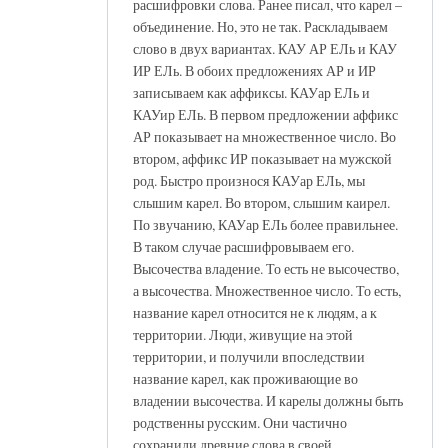
расшифровки слова. Ранее писал, что карел –
объединение. Но, это не так. Раскладываем
слово в двух вариантах. КАУ АР ЕЛь и КАУ
ИР ЕЛь. В обоих предложениях АР и ИР
записываем как аффиксы. КАУар ЕЛь и
КАУир ЕЛь. В первом предложении аффикс
АР показывает на множественное число. Во
втором, аффикс ИР показывает на мужской
род. Быстро произнося КАУар ЕЛь, мы
слышим карел. Во втором, слышим каирел.
По звучанию, КАУар ЕЛь более правильнее.
В таком случае расшифровываем его.
Высочества владение. То есть не высочество,
а высочества. Множественное число. То есть,
название карел относится не к людям, а к
территории. Люди, живущие на этой
территории, и получили впоследствии
название карел, как проживающие во
владении высочества. И карелы должны быть
родственны русским. Они частично
сохранили древние слова в своей