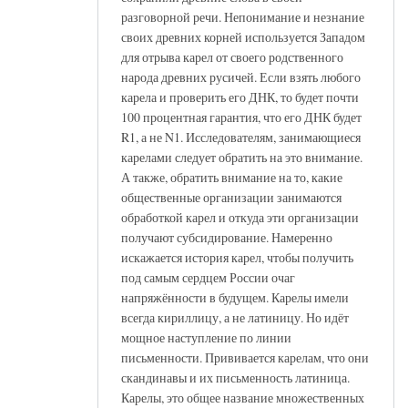
разговорной речи. Непонимание и незнание
своих древних корней используется Западом
для отрыва карел от своего родственного
народа древних русичей. Если взять любого
карела и проверить его ДНК, то будет почти
100 процентная гарантия, что его ДНК будет
R1, а не N1. Исследователям, занимающиеся
карелами следует обратить на это внимание.
А также, обратить внимание на то, какие
общественные организации занимаются
обработкой карел и откуда эти организации
получают субсидирование. Намеренно
искажается история карел, чтобы получить
под самым сердцем России очаг
напряжённости в будущем. Карелы имели
всегда кириллицу, а не латиницу. Но идёт
мощное наступление по линии
письменности. Прививается карелам, что они
скандинавы и их письменность латиница.
Карелы, это общее название множественных