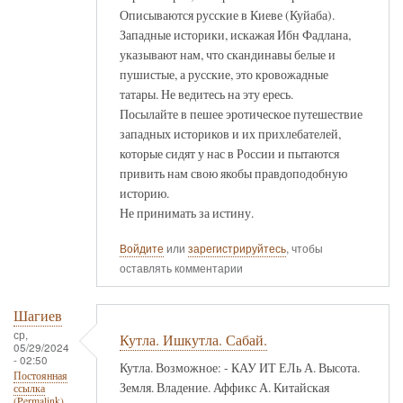
Описываются русские в Киеве (Куйаба).
Западные историки, искажая Ибн Фадлана,
указывают нам, что скандинавы белые и
пушистые, а русские, это кровожадные
татары. Не ведитесь на эту ересь.
Посылайте в пешее эротическое путешествие
западных историков и их прихлебателей,
которые сидят у нас в России и пытаются
привить нам свою якобы правдоподобную
историю.
Не принимать за истину.
Войдите
или
зарегистрируйтесь
, чтобы
оставлять комментарии
Шагиев
ср,
Кутла. Ишкутла. Сабай.
05/29/2024
- 02:50
Кутла. Возможное: - КАУ ИТ ЕЛь А. Высота.
Постоянная
Земля. Владение. Аффикс А. Китайская
ссылка
(Permalink)