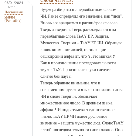
06/01/2024
- 07:11
Будем разбираться с первобытным словом
Постоянная
ЧИ. Ранее определил его значение, как “люд”.
ссылка
(Permalink)
Вновь возвращаемся к расшифровке слова
Тверь и тверичи. Тверь раскладывается на
первобытные слова ТьАҮ ЕР. Защита.
Мужество. Тверичи – ТьАҮ ЕР ЧИ. Обращаю
вновь внимание людей, не знающие
башкирский алфавит, что Ү, это мягкая У.
Как в произношение последовательности
звуков ТьУ. Произносит звуки следует
слитно без паузы.
Теперь обращаю внимание, что в
современном русском языке, окончание слова
ЧИ в слове тверичи, обозначает
множественное число. В древнем языке,
аффикс ЧИ подразумевает единственное
число. ТьАҮ ЕР ЧИ имеет дословное
значение – защита мужество люд. СловоТьАҮ
в этой последовательности слов главное. Оно