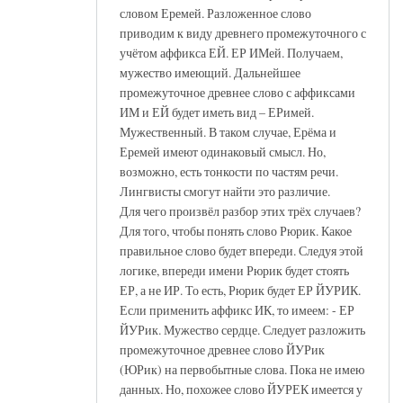
словом Еремей. Разложенное слово
приводим к виду древнего промежуточного с
учётом аффикса ЕЙ. ЕР ИМей. Получаем,
мужество имеющий. Дальнейшее
промежуточное древнее слово с аффиксами
ИМ и ЕЙ будет иметь вид – ЕРимей.
Мужественный. В таком случае, Ерёма и
Еремей имеют одинаковый смысл. Но,
возможно, есть тонкости по частям речи.
Лингвисты смогут найти это различие.
Для чего произвёл разбор этих трёх случаев?
Для того, чтобы понять слово Рюрик. Какое
правильное слово будет впереди. Следуя этой
логике, впереди имени Рюрик будет стоять
ЕР, а не ИР. То есть, Рюрик будет ЕР ЙУРИК.
Если применить аффикс ИК, то имеем: - ЕР
ЙУРик. Мужество сердце. Следует разложить
промежуточное древнее слово ЙУРик
(ЮРик) на первобытные слова. Пока не имею
данных. Но, похожее слово ЙУРЕК имеется у