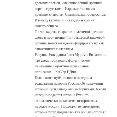
древних племён, имеющие общий древний
корень с русскими. Карелы относятся к
древним славянам. Скандинавы не относятся.
И между карелами и скандинавами нет
ничего общего.
То, что карелы сохранили частично древние
слова в произношении иртышской языковой
группы, помогает идентифицировать их как
относящихся к славянам.
Речушка Ковардица близ Мурома. Возможно,
что здесь произошло фонетическое
изменение. Вероятное правильное
написание: - КАУар ИДчи.
Появляются публикации о неверном
толковании истории России. Об искажении
истории Руси западными историками. А если
неверно подаётся история Руси, то
автоматически искажается история всех
народов России. Продолжительное время
история татар подавалась как общая история с