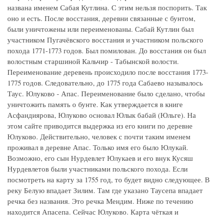
названа именем Сабая Кутлина. С этим нельзя поспорить. Так
оно и есть. После восстания, деревни связанные с бунтом,
были уничтожены или переименованы. Сабай Кутлин был
участником Пугачёвского восстания и участником польского
похода 1771-1773 годов. Был помилован. До восстания он был
волостным старшиной Кальчир - Табынской волости.
Переименование деревень происходило после восстания 1773-
1775 годов. Следовательно, до 1775 года Сабаево называлось
Таус. Юлуково - Апас. Переименование было сделано, чтобы
уничтожить память о бунте. Как утверждается в книге
Асфандиярова, Юлуково основал Юлык бабай (Юльге). На
этом сайте приводится выдержка из его книги по деревне
Юлуково. Действительно, человек с почти таким именем
проживал в деревне Апас. Только имя его было Юлукай.
Возможно, его сын Нурдевлет Юлукаев и его внук Кусяш
Нурдевлетов были участниками польского похода. Если
посмотреть на карту за 1755 год, то будет видно следующее. В
реку Белую впадает Зилим. Там где указано Таусепа впадает
речка без названия. Это речка Мендим. Ниже по течению
находится Апасепа. Сейчас Юлуково. Карта чёткая и