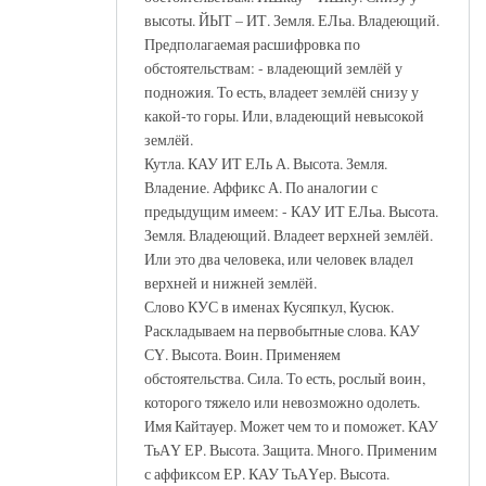
высоты. ЙЫТ – ИТ. Земля. ЕЛьа. Владеющий.
Предполагаемая расшифровка по
обстоятельствам: - владеющий землёй у
подножия. То есть, владеет землёй снизу у
какой-то горы. Или, владеющий невысокой
землёй.
Кутла. КАУ ИТ ЕЛь А. Высота. Земля.
Владение. Аффикс А. По аналогии с
предыдущим имеем: - КАУ ИТ ЕЛьа. Высота.
Земля. Владеющий. Владеет верхней землёй.
Или это два человека, или человек владел
верхней и нижней землёй.
Слово КУС в именах Кусяпкул, Кусюк.
Раскладываем на первобытные слова. КАУ
СҮ. Высота. Воин. Применяем
обстоятельства. Сила. То есть, рослый воин,
которого тяжело или невозможно одолеть.
Имя Кайтауер. Может чем то и поможет. КАУ
ТьАҮ ЕР. Высота. Защита. Много. Применим
с аффиксом ЕР. КАУ ТьАҮер. Высота.