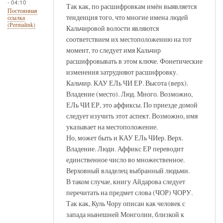
- 04:10
Так как, по расшифровкам имён выявляется
Постоянная
тенденция того, что многие имена людей
ссылка
(Permalink)
Кальчировой волости являются
соответствием их местоположению на тот
момент, то следует имя Кальчир
расшифровывать в этом ключе. Фонетические
изменения затрудняют расшифровку.
Кальчир. КАУ ЕЛь ЧИ ЕР. Высота (верх).
Владение (место). Люд. Много. Возможно,
ЕЛь ЧИ ЕР, это аффиксы. По приезде домой
следует изучить этот аспект. Возможно, имя
указывает на местоположение.
Но, может быть и КАУ ЕЛь ЧИер. Верх.
Владение. Люди. Аффикс ЕР переводит
единственное число во множественное.
Верховный владелец выбранный людьми.
В таком случае, книгу Айдарова следует
перечитать на предмет слова (ЧОР) ЧОРУ.
Так как, Куль Чору описан как человек с
запада нынешней Монголии, близкой к