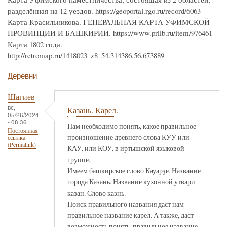
разделённая на 12 уездов. https://geoportal.rgo.ru/record/6063
Карта Красильникова. ГЕНЕРАЛЬНАЯ КАРТА УФИМСКОЙ
ПРОВИНЦИИ И БАШКИРИИ. https://www.prlib.ru/item/976461
Карта 1802 года.
http://retromap.ru/1418023_z8_54.314386,56.673889
Деревни
Шагиев
вс,
Казань. Карел.
05/26/2024
- 08:36
Нам необходимо понять, какое правильное
Постоянная
произношение древнего слова КУУ или
ссылка
(Permalink)
КАУ, или КОУ, в иртышской языковой
группе.
Имеем башкирское слово Кауарҙе. Название
города Казань. Название кухонной утвари
казан. Слово казнь.
Поиск правильного названия даст нам
правильное название карел. А также, даст
возможность понять, правильное название