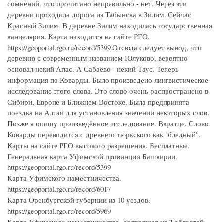
сомнений, что прочитано неправильно - нет. Через эти
деревни проходила дорога из Табынска в Зилим. Сейчас
Красный Зилим. В деревне Зилим находилась государственная
канцелярия. Карта находится на сайте РГО.
https://geoportal.rgo.ru/record/5399 Отсюда следует вывод, что
деревню с современным названием Юлуково, вероятно
основал некий Апас. А Сабаево - некий Таус. Теперь
информация по Коварды. Было произведено лингвистическое
исследование этого слова. Это слово очень распространено в
Сибири, Европе и Ближнем Востоке. Была предпринята
поездка на Алтай для установления значений некоторых слов.
Позже я опишу произведённое исследование. Вкратце. Слово
Коварды переводится с древнего тюркского как "бледный".
Карты на сайте РГО высокого разрешения. Бесплатные.
Генеральная карта Уфимской провинции Башкирии.
https://geoportal.rgo.ru/record/5399
Карта Уфимского наместничества.
https://geoportal.rgo.ru/record/6017
Карта Оренбургской губернии из 10 уездов.
https://geoportal.rgo.ru/record/5969
Карта Уфимского наместничества, состоящая из 2 областей,