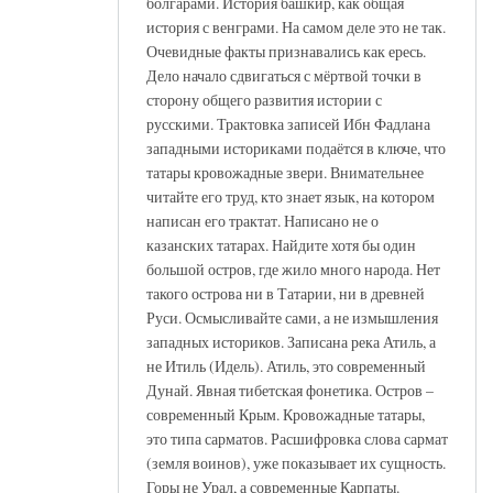
болгарами. История башкир, как общая
история с венграми. На самом деле это не так.
Очевидные факты признавались как ересь.
Дело начало сдвигаться с мёртвой точки в
сторону общего развития истории с
русскими. Трактовка записей Ибн Фадлана
западными историками подаётся в ключе, что
татары кровожадные звери. Внимательнее
читайте его труд, кто знает язык, на котором
написан его трактат. Написано не о
казанских татарах. Найдите хотя бы один
большой остров, где жило много народа. Нет
такого острова ни в Татарии, ни в древней
Руси. Осмысливайте сами, а не измышления
западных историков. Записана река Атиль, а
не Итиль (Идель). Атиль, это современный
Дунай. Явная тибетская фонетика. Остров –
современный Крым. Кровожадные татары,
это типа сарматов. Расшифровка слова сармат
(земля воинов), уже показывает их сущность.
Горы не Урал, а современные Карпаты.