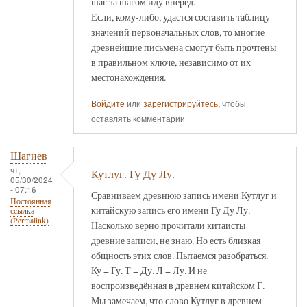
шаг за шагом иду вперёд.
Если, кому-либо, удастся составить таблицу
значений первоначальных слов, то многие
древнейшие письмена смогут быть прочтены
в правильном ключе, независимо от их
местонахождения.
Войдите
или
зарегистрируйтесь
, чтобы
оставлять комментарии
Шагиев
чт,
Кутлуг. Гу Ду Лу.
05/30/2024
- 07:16
Сравниваем древнюю запись имени Кутлуг и
Постоянная
китайскую запись его имени Гу Ду Лу.
ссылка
(Permalink)
Насколько верно прочитали китаисты
древние записи, не знаю. Но есть близкая
общность этих слов. Пытаемся разобраться.
Ку = Гу. Т = Ду. Л = Лу. И не
воспроизведённая в древнем китайском Г.
Мы замечаем, что слово Кутлуг в древнем