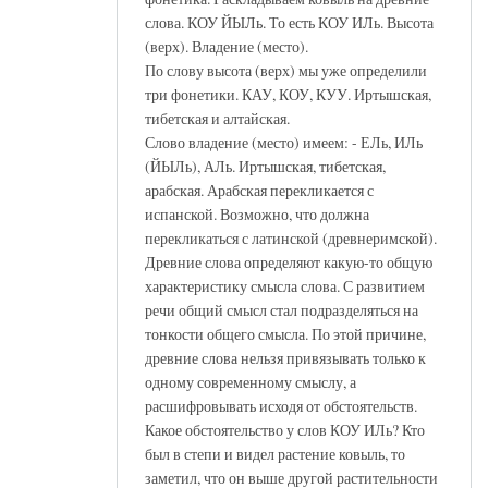
слова. КОУ ЙЫЛь. То есть КОУ ИЛь. Высота
(верх). Владение (место).
По слову высота (верх) мы уже определили
три фонетики. КАУ, КОУ, КУУ. Иртышская,
тибетская и алтайская.
Слово владение (место) имеем: - ЕЛь, ИЛь
(ЙЫЛь), АЛь. Иртышская, тибетская,
арабская. Арабская перекликается с
испанской. Возможно, что должна
перекликаться с латинской (древнеримской).
Древние слова определяют какую-то общую
характеристику смысла слова. С развитием
речи общий смысл стал подразделяться на
тонкости общего смысла. По этой причине,
древние слова нельзя привязывать только к
одному современному смыслу, а
расшифровывать исходя от обстоятельств.
Какое обстоятельство у слов КОУ ИЛь? Кто
был в степи и видел растение ковыль, то
заметил, что он выше другой растительности