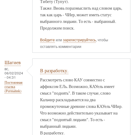
Тибету (Тупут).
Также. Вновь поразмыслить над словом царь,
так как царь - ЧИер, может иметь статус
выбранного людьми. То есть - выбранный.
Продолжим поиск.
Войдите
или
зарегистрируйтесь
, чтобы
оставлять комментарии
Шагиев
вс,
В разработку.
06/02/2024
- 04:31
Рассмотреть слово КАУ совместно с
Постоянная
аффиксом ЕЛь. Возможно, КАУель имеет
ссылка
(Permalink)
смысл "поднять". В таком случае, слово
Кальчир раскладывается на два
промежуточные древние слова КАУель ЧИир.
Что возможно действительно указывает на
смысл "поднятый людьми". То есть -
выбранный людьми.
В разработку.