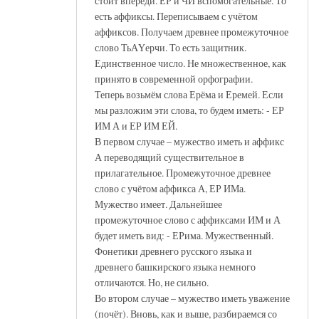
стоит впереди. ЕР и ЧИ вспомогательные. То
есть аффиксы. Переписываем с учётом
аффиксов. Получаем древнее промежуточное
слово ТьАҮерчи. То есть защитник.
Единственное число. Не множественное, как
принято в современной орфографии.
Теперь возьмём слова Ерёма и Еремей. Если
мы разложим эти слова, то будем иметь: - ЕР
ИМ А и ЕР ИМ ЕЙ.
В первом случае – мужество иметь и аффикс
А переводящий существительное в
прилагательное. Промежуточное древнее
слово с учётом аффикса А, ЕР ИМа.
Мужество имеет. Дальнейшее
промежуточное слово с аффиксами ИМ и А
будет иметь вид: - ЕРима. Мужественный.
Фонетики древнего русского языка и
древнего башкирского языка немного
отличаются. Но, не сильно.
Во втором случае – мужество иметь уважение
(почёт). Вновь, как и выше, разбираемся со