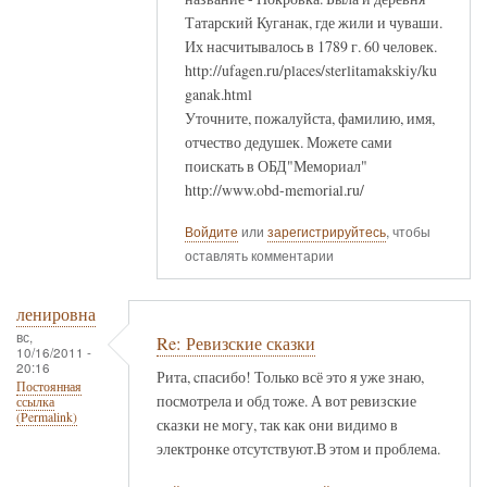
Татарский Куганак, где жили и чуваши.
Их насчитывалось в 1789 г. 60 человек.
http://ufagen.ru/places/sterlitamakskiy/ku
ganak.html
Уточните, пожалуйста, фамилию, имя,
отчество дедушек. Можете сами
поискать в ОБД"Мемориал"
http://www.obd-memorial.ru/
Войдите
или
зарегистрируйтесь
, чтобы
оставлять комментарии
ленировна
вс,
Re: Ревизские сказки
10/16/2011 -
20:16
Рита, cпасибо! Только всё это я уже знаю,
Постоянная
посмотрела и обд тоже. А вот ревизские
ссылка
(Permalink)
сказки не могу, так как они видимо в
электронке отсутствуют.В этом и проблема.