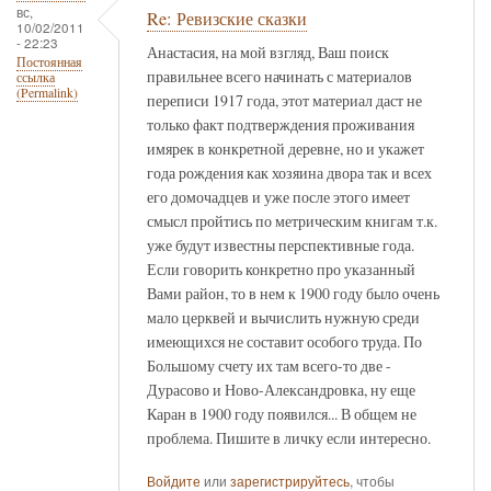
вс,
Re: Ревизские сказки
10/02/2011
- 22:23
Анастасия, на мой взгляд, Ваш поиск
Постоянная
правильнее всего начинать с материалов
ссылка
(Permalink)
переписи 1917 года, этот материал даст не
только факт подтверждения проживания
имярек в конкретной деревне, но и укажет
года рождения как хозяина двора так и всех
его домочадцев и уже после этого имеет
смысл пройтись по метрическим книгам т.к.
уже будут известны перспективные года.
Если говорить конкретно про указанный
Вами район, то в нем к 1900 году было очень
мало церквей и вычислить нужную среди
имеющихся не составит особого труда. По
Большому счету их там всего-то две -
Дурасово и Ново-Александровка, ну еще
Каран в 1900 году появился... В общем не
проблема. Пишите в личку если интересно.
Войдите
или
зарегистрируйтесь
, чтобы