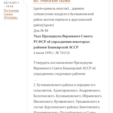
Re: Ревизские сказки
09/15/2011
- 19:44
[quote=рамиль юнусов]... деревня
Постоянная
субхангулово входило в бузовьязовский
ссылка
(Permalink)
район апотом перешло в аургазинский
район[/quote]
Док.№ 88
Указ Президиума Верховного Совета
РСФСР об упразднении некоторых
районов Башкирской АССР
4 июля 1956 г. № 741/14
Утвердить постановление Президиума
Верховного Совета Башкирской АССР об
упразднении следующих районов:
…
2. Бузовьязовского района и передаче его
сельсоветов: Адзитаровского, Андреевского,
Болотинского, Бузовьязовского, Ибраевского,
Ишлинского, Кузяковского, Уршаковского в
состав Аургазинского района; Бекетовского,
Ильтеряковского, Подлубовского и Старо-