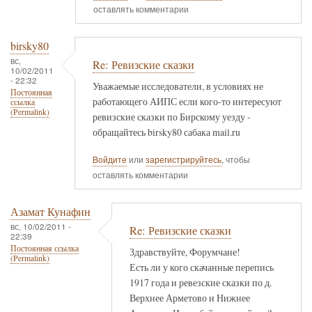
оставлять комментарии
birsky80
вс,
Re: Ревизские сказки
10/02/2011
- 22:32
Уважаемые исследователи, в условиях не
Постоянная
работающего АИПС если кого-то интересуют
ссылка
(Permalink)
ревизские сказки по Бирскому уезду -
обращайтесь birsky80 сабака mail.ru
Войдите
или
зарегистрируйтесь
, чтобы
оставлять комментарии
Азамат Кунафин
вс, 10/02/2011 -
Re: Ревизские сказки
22:39
Постоянная ссылка
Здравствуйте, Форумчане!
(Permalink)
Есть ли у кого скачанные перепись
1917 года и ревезские сказки по д.
Верхнее Арметово и Нижнее