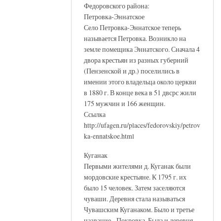
Федоровского района:
Петровка-Эннатское
Село Петровка-Эннатское теперь
называется Петровка. Возникло на
земле помещика Эннатского. Сначала 4
двора крестьян из разных губерний
(Пензенской и др.) поселились в
имении этого владельца около церкви
в 1880 г. В конце века в 51 двсрс жили
175 мужчин и 166 женщин.
Ссылка
http://ufagen.ru/places/fedorovskiy/petrov
ka-ennatskoe.html
Куганак
Первыми жителями д. Куганак были
мордовские крестьяне. К 1795 г. их
было 15 человек. Затем заселяются
чуваши. Деревня стала называться
Чувашским Куганаком. Было и третье
название - Покровка. Была и деревня