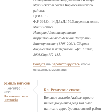
Мусинского в состав Кармаскалинского
района;
ЦГИА РБ.
Ф.Р-394.Оп.14.Д.3а.Л.159.Заверенная копия.
Машинопись.
История Административно-
территориального деления Республики
Башкортостан (1708-2001). Сборник
документов и материалов. Уфа: Китап,
2003.Стр.132-133.
Войдите
или
зарегистрируйтесь
, чтобы
оставлять комментарии
рамиль юнусов
чт, 09/15/2011 -
Re: Ревизские сказки
23:26
Постоянная ссылка
Большое спасибо Атайсал просто
(Permalink)
нашёл документы деда там было
написано адрес бузовьязовский район