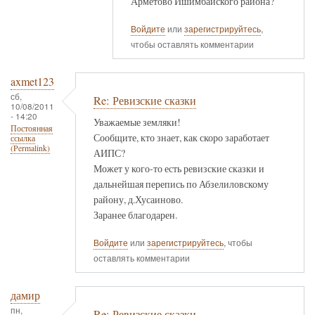
Арметово Ишимбайского района?
Войдите
или
зарегистрируйтесь
,
чтобы оставлять комментарии
axmet123
сб,
Re: Ревизские сказки
10/08/2011
- 14:20
Уважаемые земляки!
Постоянная
Сообщите, кто знает, как скоро заработает
ссылка
(Permalink)
АИПС?
Может у кого-то есть ревизские сказки и
дальнейшая перепись по Абзелиловскому
району, д.Хусаиново.
Заранее благодарен.
Войдите
или
зарегистрируйтесь
, чтобы
оставлять комментарии
дамир
пн,
Re: Ревизские сказки