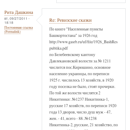
Рита Дашкина
вт, 09/27/2011 -
Re: Ревизские сказки
18:18
Постоянная ссылка
По книге "Населенные пункты
(Permalink)
Башкортостана" за 1926 год
http://www.gasrb.ru/uf/file/1926_BashRes
publika.pdf
по Белебеевскому кантону
Давлекановской волости за № 1211
числится пос.Кирюшино, основное
население-украинцы, по переписи
1925 г. числилось 13 хозяйств, в 1920
году поселка не было, стоят прочерки.
По той же волости числятся 2
Никитинки: №1237 Никитинка-1,
русские 17 хозяйств, по переписи 1920
года 13 дворов, число душ муж - 47,
жен. - 41, всего - 88. №1238
Никитинка-2, русские, 21 хозяйство, по