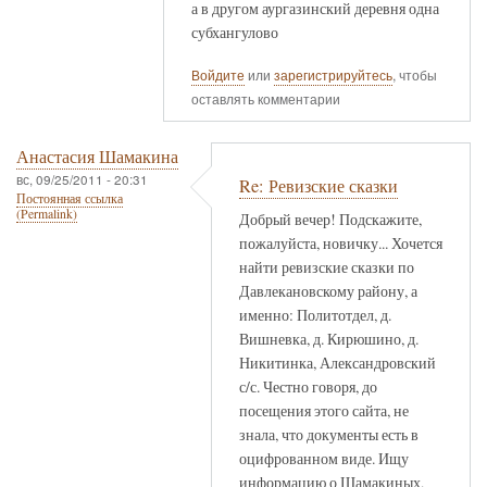
а в другом аургазинский деревня одна
субхангулово
Войдите
или
зарегистрируйтесь
, чтобы
оставлять комментарии
Анастасия Шамакина
вс, 09/25/2011 - 20:31
Re: Ревизские сказки
Постоянная ссылка
(Permalink)
Добрый вечер! Подскажите,
пожалуйста, новичку... Хочется
найти ревизские сказки по
Давлекановскому району, а
именно: Политотдел, д.
Вишневка, д. Кирюшино, д.
Никитинка, Александровский
с/с. Честно говоря, до
посещения этого сайта, не
знала, что документы есть в
оцифрованном виде. Ищу
информацию о Шамакиных,