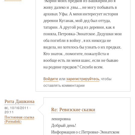
?Корни моих предков из Башкирии,но я
живу далеко и ,увы..., не могу побывать в
архивах Уфы. А меня интересует история
деревни Куганак, мой дед был оттуда,
татарин. А другой род из деревни, как я
поняла, Петровка-Эннатское. Дедушки мои
оба погибли в войну , я их никогда не
видела, но хотелось бы узнать о их предках.
Кто знаток , помогите, пожалуйста и
вообще есть ли меня шанс, если не бываю
на родине предков? Спсибо всем.
Войдите
или
зарегистрируйтесь
, чтобы
оставлять комментарии
Рита Дашкина
вс, 10/16/2011 -
Re: Ревизские сказки
20:11
Постоянная ссылка
ленировна
(Permalink)
Добрый день!
Информация о с.Петровке-Эннатском