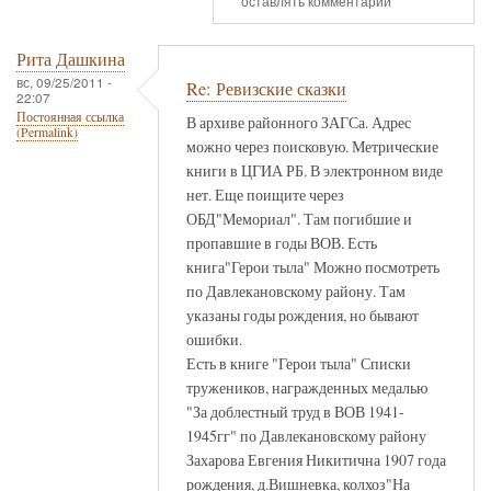
оставлять комментарии
Рита Дашкина
вс, 09/25/2011 -
Re: Ревизские сказки
22:07
Постоянная ссылка
В архиве районного ЗАГСа. Адрес
(Permalink)
можно через поисковую. Метрические
книги в ЦГИА РБ. В электронном виде
нет. Еще поищите через
ОБД"Мемориал". Там погибшие и
пропавшие в годы ВОВ. Есть
книга"Герои тыла" Можно посмотреть
по Давлекановскому району. Там
указаны годы рождения, но бывают
ошибки.
Есть в книге "Герои тыла" Списки
тружеников, награжденных медалью
"За доблестный труд в ВОВ 1941-
1945гг" по Давлекановскому району
Захарова Евгения Никитична 1907 года
рождения, д.Вишневка, колхоз"На