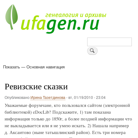
Перейти
к
основному
содержанию
Поиск
Показать — Основная навигация
Основная
навигация
Деревни
Форум
Поиск земляков
Татарские имена
Блоги
Войти
Поддержи Уфаген!
Ревизские сказки
Опубликовано
Ирина Тазетдинова
-
вт, 01/19/2010 - 23:04
Уважаемые форумчане, кто пользовался сайтом (электронной
библиотекой) eDocLib? Подскажите, 1) там показана
информация только до 1850г, а более поздней информации что
не выкладывается или я не умею искать. 2) Нашала например
д. Аксаитово (ныне татышлинский район). Есть три номера