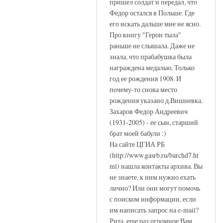
пришел солдат и передал, что
Федор остался в Польше. Где
его искать дальше мне не ясно.
Про книгу "Герои тыла"
раньше не слышала. Даже не
знала, что прабабушка была
награждена медалью. Только
год ее рождения 1908. И
почему-то снова место
рождения указано д.Вишневка.
Захаров Федор Андреевич
(1931-2005) - ее сын, старший
брат моей бабули :)
На сайте ЦГИА РБ
(http://www.gasrb.ru/barchd7.ht
ml) нашла контакты архива. Вы
не знаете, к ним нужно ехать
лично? Или они могут помочь
с поиском информации, если
им написать запрос на e-mail?
Рита, еще раз огромное Вам