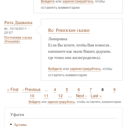
Войдите
или
зарегистрируйтесь
, чтобы
оставлять комментарии
Рита Дашкина
вс, 10/16/2011 -
Re: Ревизские сказки
20:57
Постоянная ссылка
Ленировна
(Permalink)
Если Вы хотите, чтобы Вам помогли ,
напишите как звали Ваших дедушек,
где точно они жили(родились).
Войдите
или
зарегистрируйтесь
, чтобы
оставлять комментарии
Первая
« First
Предыдущая
‹ Previous
…
Page
4
Page
5
Page
6
Page
7
Текущая
8
Page
9
Нумерация
страница
страница
страница
Page
10
Page
11
Page
12
…
Следующая
Next ›
Последняя
Last »
страниц
страница
страница
Войдите
или
зарегистрируйтесь
, чтобы оставлять комментарии
Уфаген
Архивы