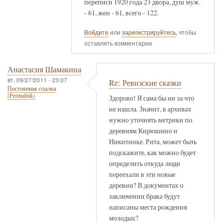
переписи 1920 года 23 двора, душ муж.
- 61, жен - 61, всего - 122.
Войдите
или
зарегистрируйтесь
, чтобы
оставлять комментарии
Анастасия Шамакина
вт, 09/27/2011 - 23:07
Re: Ревизские сказки
Постоянная ссылка
(Permalink)
Здорово! Я сама бы ни за что
не нашла. Значит, в архивах
нужно уточнять метрики по
деревням Кирюшино и
Никитинке. Рита, может быть
подскажите, как можно будет
определить откуда люди
переехали в эти новые
деревни? В документах о
заключении брака будут
написаны места рождения
молодых?