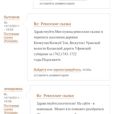
оставлять комментарии
балтанов
ср,
Re: Ревизские сказки
10/12/2011
- 19:52
Здравствуйте.Мне нужны ревизские сказки и
Постоянная
переписи населения деревни
ссылка
(Permalink)
Кичкутан(Кичкуй Тон, Кескутон) Уранской
волости Казанской дороги Уфимской
губернии за 1762,1743, 1722
годы.Подскажите.
Войдите
или
зарегистрируйтесь
, чтобы
оставлять комментарии
ленировна
вс,
Re: Ревизские сказки
10/16/2011 -
18:36
Здравствуйте,посетители! На сайте - я
Постоянная
новенькая . Может кто поможет разобраться
ссылка
(Permalink)