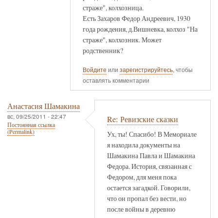
страже", колхозница.
Есть Захаров Федор Андреевич, 1930
года рождения, д.Вишневка, колхоз "На
страже", колхозник. Может
родственник?
Войдите
или
зарегистрируйтесь
, чтобы
оставлять комментарии
Анастасия Шамакина
вс, 09/25/2011 - 22:47
Re: Ревизские сказки
Постоянная ссылка
(Permalink)
Ух, ты! Спасибо! В Мемориале
я находила документы на
Шамакина Павла и Шамакина
Федора. История, связанная с
Федором, для меня пока
остается загадкой. Говорили,
что он пропал без вести, но
после войны в деревню