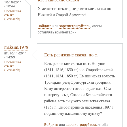
10/10/2011
- 10:44
У меня есть некоторые ревизские сказки по
Постоянная
Нижней и Старой Арметевой
ссылка
(Permalink)
Войдите
или
зарегистрируйтесь
, чтобы
оставлять комментарии
maksim.1978
вт, 10/11/2011
Есть ревизские сказки по с.
- 14:53
Постоянная
Есть ревизские сказки по с. Ногуши
ссылка
(1811, 1816, 1850 гг) и с. Старобелокатай
(Permalink)
(1811, 1834, 1850 гг) Емашинская волость
Троицкий уезд Оренбургская губерния.
Кому интересно, готов поделиться. Сам
интересуюсь д. Соколки Белокатайского
района, есть ли у кого ревизская сказка
(1858 г), либо перепись населения 1897 г.
по данному населенному пункту?
Войдите
или
зарегистрируйтесь
, чтобы