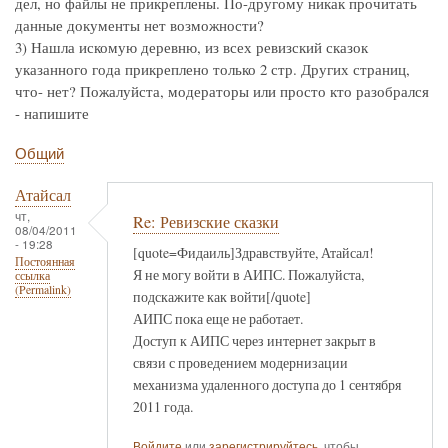
дел, но файлы не прикреплены. По-другому никак прочитать
данные документы нет возможности?
3) Нашла искомую деревню, из всех ревизский сказок
указанного года прикреплено только 2 стр. Других страниц,
что- нет? Пожалуйста, модераторы или просто кто разобрался
- напишите
Общий
Атайсал
чт,
Re: Ревизские сказки
08/04/2011
- 19:28
[quote=Фидаиль]Здравствуйте, Атайсал!
Постоянная
Я не могу войти в АИПС. Пожалуйста,
ссылка
(Permalink)
подскажите как войти[/quote]
АИПС пока еще не работает.
Доступ к АИПС через интернет закрыт в
связи с проведением модернизации
механизма удаленного доступа до 1 сентября
2011 года.
Войдите
или
зарегистрируйтесь
, чтобы