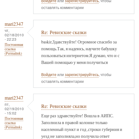
Войдите
или
зарегистрируйтесь
, чтобы
оставлять комментарии
mari2347
чт,
Re: Ревизские сказки
02/18/2010
- 22:23
baskir,Здавствуйте! Огромное спасибо за
Постоянная
помощь.Так, я надеюсь, научите бабушку
ссылка
(Permalink)
пользоваться интернетом.Я думаю, что и с
Вашей помощью у меня получиться
Войдите
или
зарегистрируйтесь
, чтобы
оставлять комментарии
mari2347
пт,
Re: Ревизские сказки
02/19/2010
- 15:02
Еще раз здравствуйте! Вошла в АИПС.
Постоянная
Заполнила в правой колонке только
ссылка
(Permalink)
населенный пункт и год ,строки губерния и
уезд не заполняла,но получила ответ