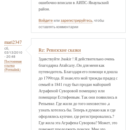
ошибочно вписали в АИПС-Янаульский
район.
Войдите
или
зарегистрируйтесь
, чтобы
оставлять комментарии
mari2347
сб,
Re: Ревизские сказки
03/13/2010
- 20:48
Здавствуйте ,baskir ! Я действительно очень
Постоянная
благодарна Атайсалу..Он для меня как
ссылка
(Permalink)
путеводитель. Благодаря его помощи я дошла
до 1799года. Я знаю,что мой трижды прадед с
семьей в 1841 году был продан майоршей
Аграфеной Суворовой помещику или
помещице Естифеевым. Так они появились в
Репьевке. Где жили до того неизвестно ,а
узнать хотелось бы. Теперь я думаю как и где
офорлялись купчие, где регистрировались.?
Где жила эта Аграфена Суворова? Может, это
поможет продолжить поиски. Мне это