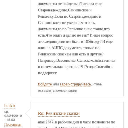
документы не найдены. Я искала село
Старонадеждино,Саннинское и
Репьевку.Если по Старонадеждино и
Саннинское я не уверена,что есть
документы,то по Репьевке знаю точно,что
есть.Что опять я делаю не так? И еще вопрос
:последняя ревизия была в 1856году? И еще
один: в АИПС документы только по
Ревизским сказкам или есть и другие?
Например,Всесоюзная Сельскохозяйственная
и поземельная перепись1917года.Спасибо за
поддержку
Войдите
или
зарегистрируйтесь
, чтобы
оставлять комментарии
baskir
ср,
Re: Ревизские сказки
02/24/2010
- 15:03
mari2347, в рабочие дни и часы позвоните по
Постоянная