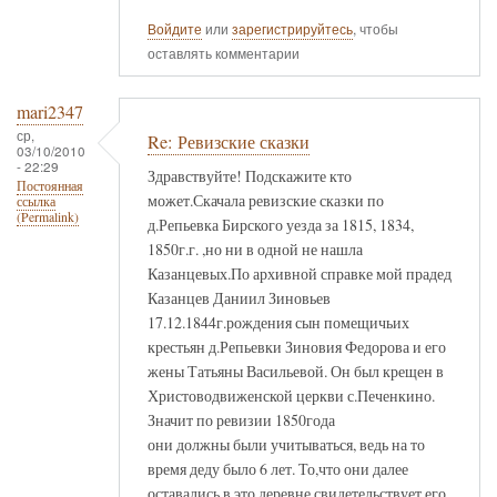
Войдите
или
зарегистрируйтесь
, чтобы
оставлять комментарии
mari2347
ср,
Re: Ревизские сказки
03/10/2010
- 22:29
Здравствуйте! Подскажите кто
Постоянная
может.Скачала ревизские сказки по
ссылка
(Permalink)
д.Репьевка Бирского уезда за 1815, 1834,
1850г.г. ,но ни в одной не нашла
Казанцевых.По архивной справке мой прадед
Казанцев Даниил Зиновьев
17.12.1844г.рождения сын помещичьих
крестьян д.Репьевки Зиновия Федорова и его
жены Татьяны Васильевой. Он был крещен в
Христоводвиженской церкви с.Печенкино.
Значит по ревизии 1850года
они должны были учитываться, ведь на то
время деду было 6 лет. То,что они далее
оставались в это деревне свидетельствует его