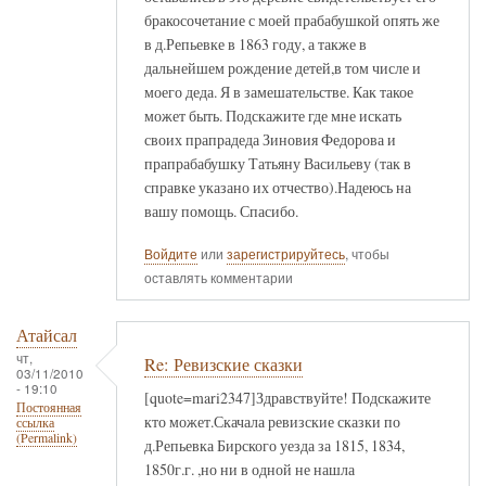
бракосочетание с моей прабабушкой опять же
в д.Репьевке в 1863 году, а также в
дальнейшем рождение детей,в том числе и
моего деда. Я в замешательстве. Как такое
может быть. Подскажите где мне искать
своих прапрадеда Зиновия Федорова и
прапрабабушку Татьяну Васильеву (так в
справке указано их отчество).Надеюсь на
вашу помощь. Спасибо.
Войдите
или
зарегистрируйтесь
, чтобы
оставлять комментарии
Атайсал
чт,
Re: Ревизские сказки
03/11/2010
- 19:10
[quote=mari2347]Здравствуйте! Подскажите
Постоянная
кто может.Скачала ревизские сказки по
ссылка
(Permalink)
д.Репьевка Бирского уезда за 1815, 1834,
1850г.г. ,но ни в одной не нашла