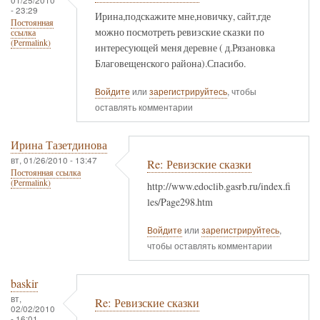
- 23:29
Ирина,подскажите мне,новичку, сайт,где
Постоянная
можно посмотреть ревизские сказки по
ссылка
(Permalink)
интересующей меня деревне ( д.Рязановка
Благовещенского района).Спасибо.
Войдите
или
зарегистрируйтесь
, чтобы
оставлять комментарии
Ирина Тазетдинова
вт, 01/26/2010 - 13:47
Re: Ревизские сказки
Постоянная ссылка
(Permalink)
http://www.edoclib.gasrb.ru/index.fi
les/Page298.htm
Войдите
или
зарегистрируйтесь
,
чтобы оставлять комментарии
baskir
вт,
Re: Ревизские сказки
02/02/2010
- 16:01