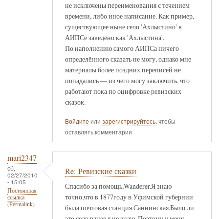
не исключены переименования с течением
времени, либо иное написание. Как пример,
существующее ныне село 'Ахлыстино' в
АИПСе заведено как 'Ахлыстина'.
По наполнению самого АИПСа ничего
определённого сказать не могу, однако мне
материалы более поздних переписей не
попадались — из чего могу заключить, что
работают пока по оцифровке ревизских
сказок.
Войдите
или
зарегистрируйтесь
, чтобы
оставлять комментарии
mari2347
сб,
Re: Ревизские сказки
02/27/2010
- 15:05
Спасибо за помощь,Wanderer.Я знаю
Постоянная
точно,что в 1877году в Уфимской губернии
ссылка
(Permalink)
была почтовая станция Саннинская.Было ли
это село ранее я не знаю. Поэтому у меня