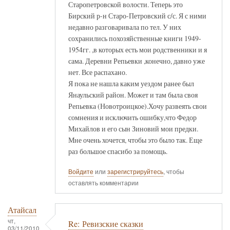
Старопетровской волости. Теперь это
Бирский р-н Старо-Петровский с/с. Я с ними
недавно разговаривала по тел. У них
сохранились похозяйственные книги 1949-
1954гг. ,в которых есть мои родственники и я
сама. Деревни Репьевки ,конечно, давно уже
нет. Все распахано.
Я пока не нашла каким уездом ранее был
Янаульский район. Может и там была своя
Репьевка (Новотроицкое).Хочу развеять свои
сомнения и исключить ошибку,что Федор
Михайлов и его сын Зиновий мои предки.
Мне очень хочется, чтобы это было так. Еще
раз большое спасибо за помощь.
Войдите
или
зарегистрируйтесь
, чтобы
оставлять комментарии
Атайсал
чт,
Re: Ревизские сказки
03/11/2010