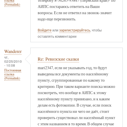
телефону 8-34265-93847 (Пермский край)- по
ссылка
(Permalink)
АИПС постараюсь ответить на Ваши
вопросы. Если не ответил на звонок-значит
надо еще перезвонить.
Войдите
или
зарегистрируйтесь
, чтобы
оставлять комментарии
Wanderer
чт,
Re: Ревизские сказки
02/25/2010
- 10:08
mari2347, если не указывать год, то будут
Постоянная
выведены все документы по населённому
ссылка
(Permalink)
пункту, сгруппированные по какому то
критерию. При таком варианте поиска можно
посмотреть, что вообще в АИПС к этому
населённому пункту привязано, и к каким
делам есть фотокопии. В случае, если поиск
населённого пункта ни чего не даёт, стоит
проверить существовал ли населённый пункт
с этим названием в то время. В общем случае