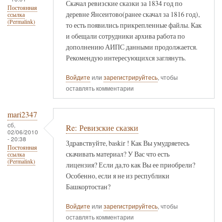
Скачал ревизские сказки за 1834 год по
Постоянная
деревне Янсеитово(ранее скачал за 1816 год),
ссылка
(Permalink)
то есть появились прикрепленные файлы. Как
и обещали сотрудники архива работа по
дополнению АИПС данными продолжается.
Рекомендую интересующихся заглянуть.
Войдите
или
зарегистрируйтесь
, чтобы
оставлять комментарии
mari2347
сб,
Re: Ревизские сказки
02/06/2010
- 20:38
Здравствуйте, baskir ! Как Вы умудряетесь
Постоянная
скачивать материал? У Вас что есть
ссылка
(Permalink)
лицензия? Если да,то как Вы ее приобрели?
Особенно, если я не из республики
Башкортостан?
Войдите
или
зарегистрируйтесь
, чтобы
оставлять комментарии