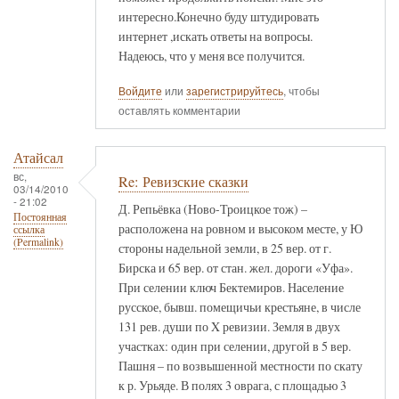
интересно.Конечно буду штудировать
интернет ,искать ответы на вопросы.
Надеюсь, что у меня все получится.
Войдите
или
зарегистрируйтесь
, чтобы
оставлять комментарии
Атайсал
вс,
Re: Ревизские сказки
03/14/2010
- 21:02
Д. Репьёвка (Ново-Троицкое тож) –
Постоянная
расположена на ровном и высоком месте, у Ю
ссылка
(Permalink)
стороны надельной земли, в 25 вер. от г.
Бирска и 65 вер. от стан. жел. дороги «Уфа».
При селении ключ Бектемиров. Население
русское, бывш. помещичьи крестьяне, в числе
131 рев. души по X ревизии. Земля в двух
участках: один при селении, другой в 5 вер.
Пашня – по возвышенной местности по скату
к р. Урьяде. В полях 3 оврага, с площадью 3