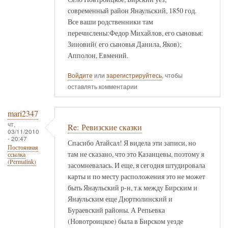
современный район Янаульский, 1850 год.
Все ваши родственники там
перечислены:Федор Михайлов, его сыновья:
Зиновий( его сыновья Данила, Яков);
Апполон, Евмений.
Войдите
или
зарегистрируйтесь
, чтобы
оставлять комментарии
mari2347
чт,
Re: Ревизские сказки
03/11/2010
- 20:47
Спасибо Атайсал! Я видела эти записи, но
Постоянная
там не сказано, что это Казанцевы, поэтому я
ссылка
(Permalink)
засомневалась. И еще, я сегодня штудировала
карты и по месту расположения это не может
быть Янаульский р-н, т.к между Бирским и
Янаульским еще Дюртюлинский и
Бураевский районы. А Репьевка
(Новотроицкое) была в Бирском уезде