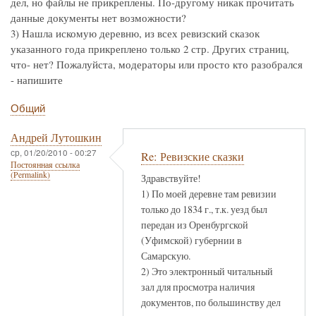
дел, но файлы не прикреплены. По-другому никак прочитать
данные документы нет возможности?
3) Нашла искомую деревню, из всех ревизский сказок
указанного года прикреплено только 2 стр. Других страниц,
что- нет? Пожалуйста, модераторы или просто кто разобрался
- напишите
Общий
Андрей Лутошкин
ср, 01/20/2010 - 00:27
Re: Ревизские сказки
Постоянная ссылка
(Permalink)
Здравствуйте!
1) По моей деревне там ревизии
только до 1834 г., т.к. уезд был
передан из Оренбургской
(Уфимской) губернии в
Самарскую.
2) Это электронный читальный
зал для просмотра наличия
документов, по большинству дел