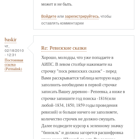
может и не быть.
Войдите
или
зарегистрируйтесь
, чтобы
оставлять комментарии
baskir
чт,
Re: Ревизские сказки
02/18/2010
- 12:31
Хорошо, молодцы, что уже попадаете в
Постоянная
АИПС. В левом столбце нажимаете на
ссылка
(Permalink)
строчку "поск ревизских сказок" - перед
Вами расскрывается таблица которую надо
заполнить-необходимо в первой строчке
записать Вашеу деревню - Репеевка, а ниже в
строчке запишите год поиска -1816(или
любой-1834, 1850, 1859 годы проведения
ревизий) и больше ничего не заполняете,
количество строчек не должно смущать.
Далее подведите курсор к зеленному значку
"бинокль" и должна загорется расшифровка