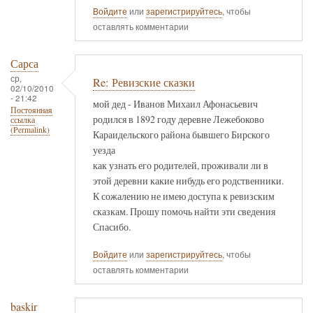
Войдите
или
зарегистрируйтесь
, чтобы
оставлять комментарии
Сарса
ср,
Re: Ревизские сказки
02/10/2010
- 21:42
мой дед - Иванов Михаил Афонасьевич
Постоянная
родился в 1892 году деревне Лежебоково
ссылка
(Permalink)
Караидельского района бывшего Бирского
уезда
как узнать его родителей, проживали ли в
этой деревни какие нибудь его родственники.
К сожалению не имею доступа к ревизским
сказкам. Прошу помочь найти эти сведения
Спасибо.
Войдите
или
зарегистрируйтесь
, чтобы
оставлять комментарии
baskir