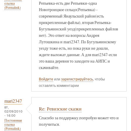
Репьевка-есть две Репьевки-одна
ссылка
(Permalink)
Новотроицкое сельцо(Репьевка) -
современный Янаульский район(есть
прикрепленные файлы), вторая Репьевка-
Бугульминский уезд(прикрепленных файлов
нет). Это ответ на вопросы Андрея
Лутошкина и mari2347. По Бугульминскому
уезду тоже есть, но пока руки не дошли,
ждите выложат данные. А для mari2347-если
это ваша деревня то заходите на АИПС и
скачивайте.
Войдите
или
зарегистрируйтесь
, чтобы
оставлять комментарии
mari2347
вт,
Re: Ревизские сказки
02/09/2010
- 16:00
Спасибо за поддержку.попробую может что и
Постоянная
получиться.
ссылка
(Permalink)