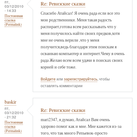
пт,
Re: Ревизские сказки
03/12/2010
- 14:33
Спасибо Атайсал! Я очень рада если все это
Постоянная
мои родственники. Меня такая радость
ссылка
(Permalink)
распирает,готова всем рассказывать что у
меня получилось найти своих предков,хотя
мне не очень верили ,что у меня
получится,ведь благодаря этим поискам я
осваиваю компьютер и интернет.Чему я очень
рада Желаю всем всем удачи в поисках своих
корней и себе тоже.
Войдите
или
зарегистрируйтесь
, чтобы
оставлять комментарии
baskir
пт,
Re: Ревизские сказки
03/12/2010
- 21:32
mari2347, я думаю, Атайсал Вам очень
Постоянная
здорово помог как и мне. Мне кажется из-за
ссылка
(Permalink)
того, что так много Репьевок-просто