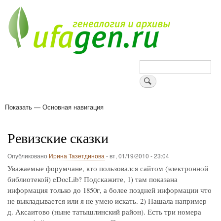
Перейти
к
основному
содержанию
Поиск
Показать — Основная навигация
Основная
навигация
Деревни
Форум
Поиск земляков
Татарские имена
Блоги
Войти
Поддержи Уфаген!
Ревизские сказки
Опубликовано
Ирина Тазетдинова
-
вт, 01/19/2010 - 23:04
Уважаемые форумчане, кто пользовался сайтом (электронной
библиотекой) eDocLib? Подскажите, 1) там показана
информация только до 1850г, а более поздней информации что
не выкладывается или я не умею искать. 2) Нашала например
д. Аксаитово (ныне татышлинский район). Есть три номера