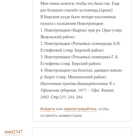
Мне очень хочется, чтобы это было так. Еще
раз большое спасибо за помощь.[/quote]
В Бирском уезде было четыре населенных
пункта с названием Новотроицкое.
1. Новотроицкое (Кырпы) при рч. Орье (совр.
Янаульский район)
2. Новотроицкое (Репьевка) помещицы А.Н.
Естифеевой (совр. Бирский район)
3. Новотроицкое (Репьевка) помещика Г.А.
Естифеева (совр. Бирский район)
4. Новотроицкое (на болотах, дающих начало
р. Бири) (совр. Мишкинский район).
Населенные пункты Башкортостана.Ч.1.
Уфимская губерния, 1877. – Уфа: Китап,
2002. Стр.225, 244, 264.
Войдите
или
зарегистрируйтесь
, чтобы
оставлять комментарии
mari2347