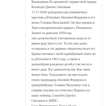
Казанцевых.По архивной справке мой прадед
Казанцев Даниил Зиновьев
17.12.1844г.рождения сын помещичьих
крестьян д.Репьевки Зиновия Федорова и его
жены Татьяны Васильевой. Он был крещен в
Христоводвиженской церкви с.Печенкино.
Значит по ревизии 1850года
они должны были учитываться, ведь на то
время деду было 6 лет. То,что они далее
оставались в это деревне свидетельствует его
бракосочетание с моей прабабушкой опять же
в д.Репьевке в 1863 году, а также в
дальнейшем рождение детей,в том числе и
моего деда. Я в замешательстве. Как такое
может быть. Подскажите где мне искать
своих прапрадеда Зиновия Федорова и
прапрабабушку Татьяну Васильеву (так в
справке указано их отчество).Надеюсь на
вашу помощь. Спасибо.[/quote]
Смотрите в АИПС:
Село Новтроицкое, Бирский уез,