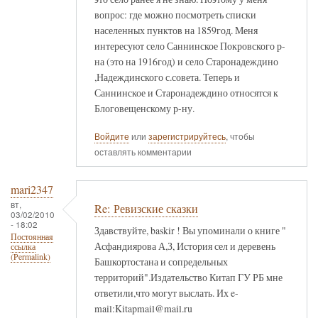
вопрос: где можно посмотреть списки
населенных пунктов на 1859год. Меня
интересуют село Саннинское Покровского р-
на (это на 1916год) и село Старонадеждино
,Надеждинского с.совета. Теперь и
Саннинское и Старонадеждино относятся к
Блоговещенскому р-ну.
Войдите
или
зарегистрируйтесь
, чтобы
оставлять комментарии
mari2347
вт,
Re: Ревизские сказки
03/02/2010
- 18:02
Здавствуйте, baskir ! Вы упоминали о книге "
Постоянная
Асфандиярова А,З, История сел и деревень
ссылка
(Permalink)
Башкортостана и сопредельных
территорий".Издательство Китап ГУ РБ мне
ответили,что могут выслать. Их e-
mail:Kitapmail@mail.ru