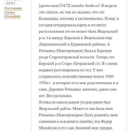
- 22:21
[quote=mari2347]Спасибо Атайсал! Я видела
Постоянная
эти записи, но там не сказано, что это
ссылка
(Permalink)
Казанцевы, поэтому я засомневалась. И еще, я
сегодня штудировала карты и по месту
расположения это не может быть Янаульский
р-н, т.к между Бирским и Янаульским еще
Дюртюлинский и Бураевский районы. А
Репьевка (Новотроицкое) была в Бирском
уезде Старопетровской волости. Теперь это
Бирский р-н Старо-Петровский с/с. Я с ними
недавно разговаривала по тел. У них
сохранились похозяйственные книги 1949-
1954гг. ,в которых есть мои родственники и я
сама. Деревни Репьевки ,конечно, давно уже
нет. Все распахано.
Я пока не нашла каким уездом ранее был
Янаульский район. Может и там была своя
Репьевка (Новотроицкое).Хочу развеять свои
сомнения и исключить ошибку,что Федор
Михайлов и его сын Зиновий мои предки.