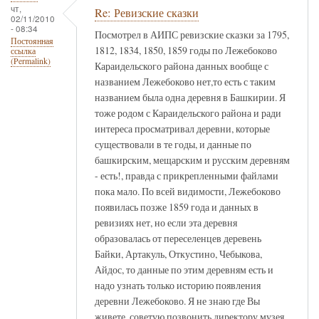
чт,
Re: Ревизские сказки
02/11/2010
- 08:34
Посмотрел в АИПС ревизские сказки за 1795,
Постоянная
1812, 1834, 1850, 1859 годы по Лежебоково
ссылка
(Permalink)
Караидельского района данных вообще с
названием Лежебоково нет,то есть с таким
названием была одна деревня в Башкирии. Я
тоже родом с Караидельского района и ради
интереса просматривал деревни, которые
существовали в те годы, и данные по
башкирским, мещарским и русским деревням
- есть!, правда с прикрепленными файлами
пока мало. По всей видимости, Лежебоково
появилась позже 1859 года и данных в
ревизиях нет, но если эта деревня
образовалась от переселенцев деревень
Байки, Артакуль, Откустино, Чебыкова,
Айдос, то данные по этим деревням есть и
надо узнать только историю появления
деревни Лежебоково. Я не знаю где Вы
живете, советую позвонить директору музея