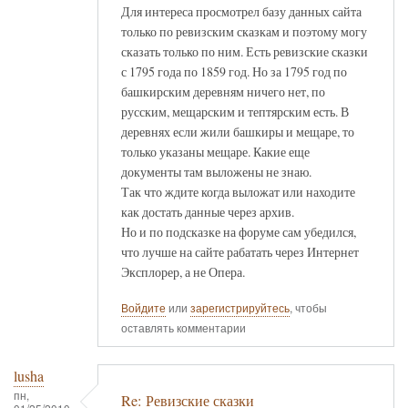
Для интереса просмотрел базу данных сайта
только по ревизским сказкам и поэтому могу
сказать только по ним. Есть ревизские сказки
с 1795 года по 1859 год. Но за 1795 год по
башкирским деревням ничего нет, по
русским, мещарским и тептярским есть. В
деревнях если жили башкиры и мещаре, то
только указаны мещаре. Какие еще
документы там выложены не знаю.
Так что ждите когда выложат или находите
как достать данные через архив.
Но и по подсказке на форуме сам убедился,
что лучше на сайте рабатать через Интернет
Эксплорер, а не Опера.
Войдите
или
зарегистрируйтесь
, чтобы
оставлять комментарии
lusha
пн,
Re: Ревизские сказки
01/25/2010