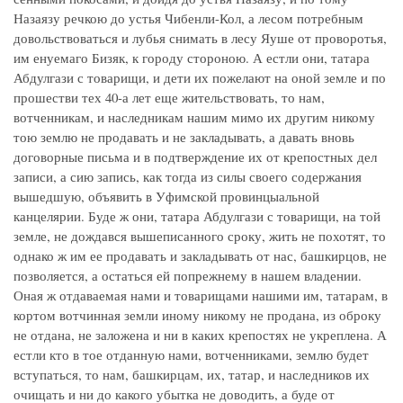
Назаязу речкою до устья Чибенли-Кол, а лесом потребным
довольствоваться и лубья снимать в лесу Яуше от проворотья,
им енуемаго Бизяк, к городу стороною. А естли они, татара
Абдулгази с товарищи, и дети их пожелают на оной земле и по
прошестви тех 40-а лет еще жительствовать, то нам,
вотченникам, и наследникам нашим мимо их другим никому
тою землю не продавать и не закладывать, а давать вновь
договорные письма и в подтверждение их от крепостных дел
записи, а сию запись, как тогда из силы своего содержания
вышедшую, объявить в Уфимской провинцыальной
канцелярии. Буде ж они, татара Абдулгази с товарищи, на той
земле, не дождався вышеписанного сроку, жить не похотят, то
однако ж им ее продавать и закладывать от нас, башкирцов, не
позволяется, а остаться ей попрежнему в нашем владении.
Оная ж отдаваемая нами и товарищами нашими им, татарам, в
кортом вотчинная земли иному никому не продана, из оброку
не отдана, не заложена и ни в каких крепостях не укреплена. А
естли кто в тое отданную нами, вотченниками, землю будет
вступаться, то нам, башкирцам, их, татар, и наследников их
очищать и ни до какого убытка не доводить, а буде от