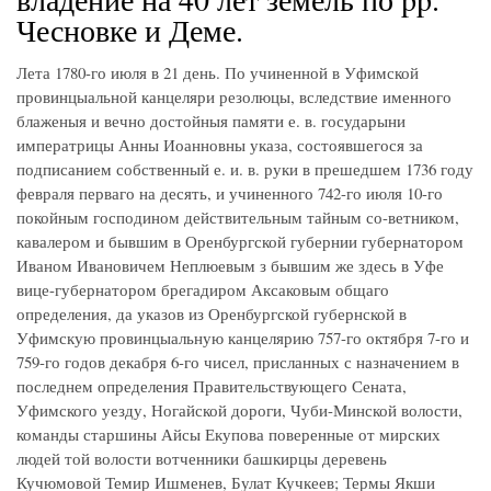
Чесновке и Деме.
Лета 1780-го июля в 21 день. По учиненной в Уфимской
провинцыальной канцеляри резолюцы, вследствие именного
блаженыя и вечно достойныя памяти е. в. государыни
императрицы Анны Иоанновны указа, состоявшегося за
подписанием собственный е. и. в. руки в прешедшем 1736 году
февраля перваго на десять, и учиненного 742-го июля 10-го
покойным господином действительным тайным со-ветником,
кавалером и бывшим в Оренбургской губернии губернатором
Иваном Ивановичем Неплюевым з бывшим же здесь в Уфе
вице-губернатором брегадиром Аксаковым общаго
определения, да указов из Оренбургской губернской в
Уфимскую провинцыальную канцелярию 757-го октября 7-го и
759-го годов декабря 6-го чисел, присланных с назначением в
последнем определения Правительствующего Сената,
Уфимского уезду, Ногайской дороги, Чуби-Минской волости,
команды старшины Айсы Екупова поверенные от мирских
людей той волости вотченники башкирцы деревень
Кучюмовой Темир Ишменев, Булат Кучкеев; Термы Якши