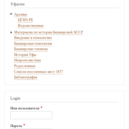
21.
Уфаген
—
Архивы
Запись
ЦГИА РБ
Ведомственные
башкир
Материалы по истории Башкирской АССР
Ногайской
Введение в генеалогию
дороги,
Башкирская генеалогия
Башкирские племена
Чуби-
История Уфы
Минской
Некрополистика
Родословные
вол.
Список поселенных мест 1877
Темира
Библиография
Ишменева
с
Login
товарищами
Имя пользователя
татарам
той
Пароль
же