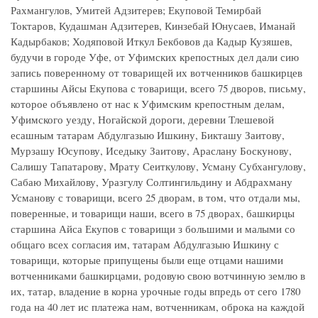
Рахмангулов, Умитей Адзитерев; Екуповой Темирбай
Токтаров, Кудашман Адзитерев, Кинзебай Юнусаев, Иманай
Кадырбаков; Ходяповой Иткул Бекбовов да Кадыр Кузяшев,
будучи в городе Уфе, от Уфимских крепостных дел дали сию
запись поверенному от товарищей их вотченников башкирцев
старшины Айсы Екупова с товарищи, всего 75 дворов, письму,
которое объявлено от нас к Уфимским крепостным делам,
Уфимского уезду, Ногайской дороги, деревни Тлешевой
есашным татарам Абдулгазыю Ишкину, Бикташу Заитову,
Мурзашу Юсупову, Иседыку Заитову, Араслану Боскунову,
Салишу Тапатарову, Мрату Сеиткулову, Усману Субхангулову,
Сабаю Михайлову, Уразгулу Солтингильдину и Абдрахману
Усманову с товарищи, всего 25 дворам, в том, что отдали мы,
поверенные, и товарищи наши, всего в 75 дворах, башкирцы
старшина Айса Екупов с товарищи з большими и малыми со
общаго всех согласия им, татарам Абдулгазыю Ишкину с
товарищи, которые припущены были еще отцами нашими
вотченниками башкирцами, родовую свою вотчинную землю в
их, татар, владение в корна урочные годы впредь от сего 1780
года на 40 лет ис платежа нам, вотченникам, оброка на каждой