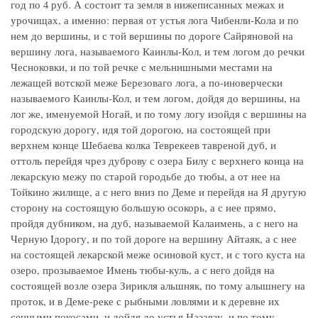
год по 4 руб. А состоит та земля в нижеписанных межах и
урочищах, а именно: первая от устья лога Чибенли-Кола и по
нем до вершины, и с той вершины по дороге Сайряновой на
вершину лога, называемого Каинлы-Кол, и тем логом до речки
Чесноковки, и по той речке с мельнишными местами на
лежащей вотской меже Березоваго лога, а по-иноверчески
называемого Каинлы-Кол, и тем логом, дойдя до вершины, на
лог же, именуемой Ногай, и по тому логу изойдя с вершины на
городскую дорогу, идя той дорогою, на состоящей при
верхнем конце Шебаева колка Теврекеев тавреной дуб, и
оттоль перейдя чрез дуброву с озера Билу с верхнего конца на
лекарскую межу по старой городьбе до тюбы, а от нее на
Тойкино жилище, а с него вниз по Деме и перейдя на Я другую
сторону на состоящую большую осокорь, а с нее прямо,
пройдя дубником, на дуб, называемой Калаимень, а с него на
Черную Iдорогу, и по той дороге на вершину Айтаяк, а с нее
на состоящей лекарской меже осиновой куст, и с того куста на
озеро, прозываемое Имень тюбы-куль, а с него дойдя на
состоящей возле озера Зирикля альшняк, по тому алышнегу на
проток, и в Деме-реке с рыбными ловлями и к деревне их
сенными покосами, и дойдя до устья Назаязу, и по тому