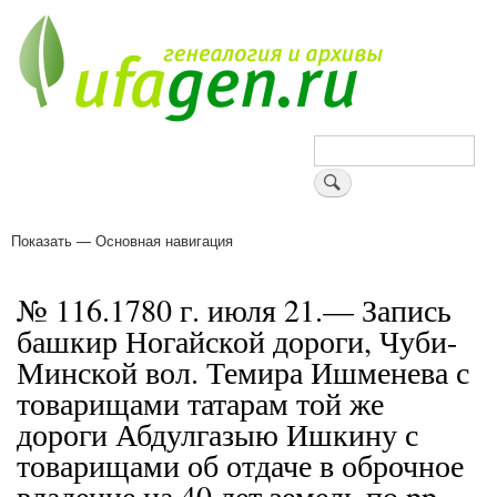
Перейти
к
основному
содержанию
Поиск
Показать — Основная навигация
Основная
навигация
Деревни
Форум
Поиск земляков
Татарские имена
Блоги
Войти
Поддержи Уфаген!
№ 116.1780 г. июля 21.— Запись
башкир Ногайской дороги, Чуби-
Минской вол. Темира Ишменева с
товарищами татарам той же
дороги Абдулгазыю Ишкину с
товарищами об отдаче в оброчное
владение на 40 лет земель по pp.