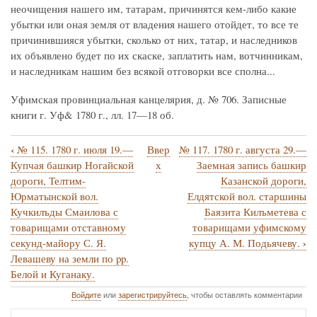
неочищения нашего им, татарам, причинятся кем-либо какие
убытки или оная земля от владения нашего отойдет, то все те
причинившияся убытки, сколько от них, татар, и наследников
их объявлено будет по их скаске, заплатить нам, вотчинникам,
и наследникам нашим без всякой отговорки все сполна...
Уфимская провинциальная канцелярия, д. № 706. Записные
книги г. Уф& 1780 г., лл. 17—18 об.
‹
№ 115. 1780 г. июля 19.—
Ввер
№ 117. 1780 г. августа 29.—
Перекрёстные
Купчая башкир Ногайской
х
Заемная запись башкир
ссылки
дороги, Телтим-
Казанской дороги,
Юрматынской вол.
Елдятской вол. старшины
книги
Кучкилъды Смаилова с
Баязита Килъметева с
для
товарищами отставному
товарищами уфимскому
№
›
секунд-майору С. Я.
купцу А. М. Подьячеву.
Левашеву на земли по pp.
116.1780
Белой и Куганаку.
г.
Войдите
или
зарегистрируйтесь
, чтобы оставлять комментарии
июля