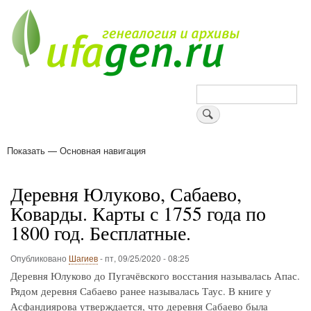
Перейти
к
основному
содержанию
Поиск
Показать — Основная навигация
Основная
навигация
Деревни
Форум
Поиск земляков
Татарские имена
Блоги
Войти
Поддержи Уфаген!
Деревня Юлуково, Сабаево,
Коварды. Карты с 1755 года по
1800 год. Бесплатные.
Опубликовано
Шагиев
-
пт, 09/25/2020 - 08:25
Деревня Юлуково до Пугачёвского восстания называлась Апас.
Рядом деревня Сабаево ранее называлась Таус. В книге у
Асфандиярова утверждается, что деревня Сабаево была