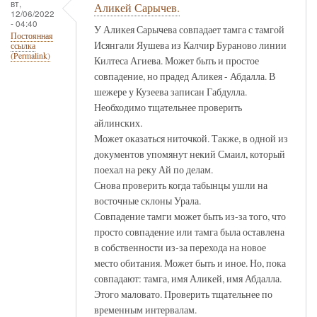
вт,
Аликей Сарычев.
12/06/2022
- 04:40
У Аликея Сарычева совпадает тамга с тамгой
Постоянная
Исянгали Яушева из Калчир Бураново линии
ссылка
(Permalink)
Килтеса Агиева. Может быть и простое
совпадение, но прадед Аликея - Абдалла. В
шежере у Кузеева записан Габдулла.
Необходимо тщательнее проверить
айлинских.
Может оказаться ниточкой. Также, в одной из
документов упомянут некий Смаил, который
поехал на реку Ай по делам.
Снова проверить когда табынцы ушли на
восточные склоны Урала.
Совпадение тамги может быть из-за того, что
просто совпадение или тамга была оставлена
в собственности из-за перехода на новое
место обитания. Может быть и иное. Но, пока
совпадают: тамга, имя Аликей, имя Абдалла.
Этого маловато. Проверить тщательнее по
временным интервалам.