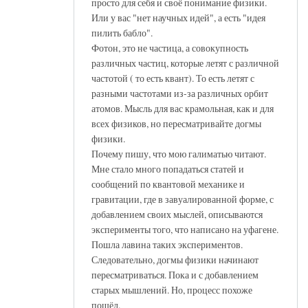
просто для себя и своё понимание физики.
Или у вас "нет научных идей", а есть "идея
пилить бабло".
Фотон, это не частица, а совокупность
различных частиц, которые летят с различной
частотой ( то есть квант). То есть летят с
разными частотами из-за различных орбит
атомов. Мысль для вас крамольная, как и для
всех физиков, но пересматривайте догмы
физики.
Почему пишу, что мою галиматью читают.
Мне стало много попадаться статей и
сообщений по квантовой механике и
гравитации, где в завуалированной форме, с
добавлением своих мыслей, описываются
эксперименты того, что написано на уфагене.
Пошла лавина таких экспериментов.
Следовательно, догмы физики начинают
пересматриваться. Пока и с добавлением
старых мышлений. Но, процесс похоже
пошёл.