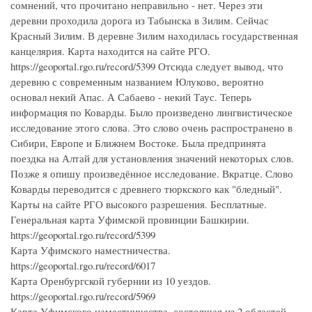
сомнений, что прочитано неправильно - нет. Через эти
деревни проходила дорога из Табынска в Зилим. Сейчас
Красный Зилим. В деревне Зилим находилась государственная
канцелярия. Карта находится на сайте РГО.
https://geoportal.rgo.ru/record/5399 Отсюда следует вывод, что
деревню с современным названием Юлуково, вероятно
основал некий Апас. А Сабаево - некий Таус. Теперь
информация по Коварды. Было произведено лингвистическое
исследование этого слова. Это слово очень распространено в
Сибири, Европе и Ближнем Востоке. Была предпринята
поездка на Алтай для установления значений некоторых слов.
Позже я опишу произведённое исследование. Вкратце. Слово
Коварды переводится с древнего тюркского как "бледный".
Карты на сайте РГО высокого разрешения. Бесплатные.
Генеральная карта Уфимской провинции Башкирии.
https://geoportal.rgo.ru/record/5399
Карта Уфимского наместничества.
https://geoportal.rgo.ru/record/6017
Карта Оренбургской губернии из 10 уездов.
https://geoportal.rgo.ru/record/5969
Карта Уфимского наместничества, состоящая из 2 областей,