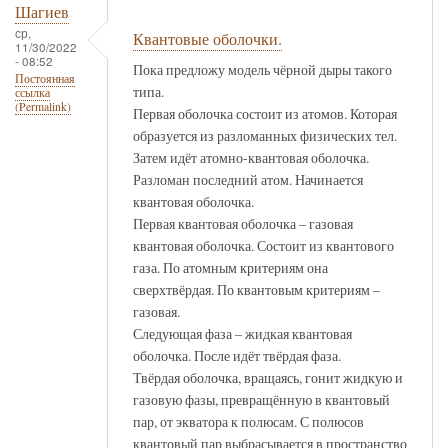
Шагиев
ср,
Квантовые оболочки.
11/30/2022
- 08:52
Пока предложу модель чёрной дыры такого
Постоянная
типа.
ссылка
(Permalink)
Первая оболочка состоит из атомов. Которая
образуется из разломанных физических тел.
Затем идёт атомно-квантовая оболочка.
Разломан последний атом. Начинается
квантовая оболочка.
Первая квантовая оболочка – газовая
квантовая оболочка. Состоит из квантового
газа. По атомным критериям она
сверхтвёрдая. По квантовым критериям –
газовая.
Следующая фаза – жидкая квантовая
оболочка. После идёт твёрдая фаза.
Твёрдая оболочка, вращаясь, гонит жидкую и
газовую фазы, превращённую в квантовый
пар, от экватора к полюсам. С полюсов
квантовый пар выбрасывается в пространство