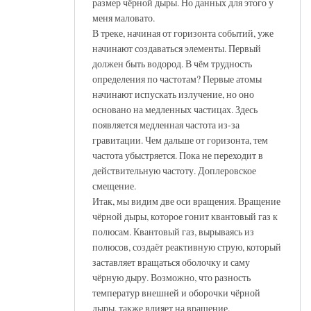
размер чёрной дыры. Но данных для этого у
меня маловато.
В треке, начиная от горизонта событий, уже
начинают создаваться элементы. Первый
должен быть водород. В чём трудность
определения по частотам? Первые атомы
начинают испускать излучение, но оно
основано на медленных частицах. Здесь
появляется медленная частота из-за
гравитации. Чем дальше от горизонта, тем
частота убыстряется. Пока не переходит в
действительную частоту. Доплеровское
смещение.
Итак, мы видим две оси вращения. Вращение
чёрной дыры, которое гонит квантовый газ к
полюсам. Квантовый газ, вырываясь из
полюсов, создаёт реактивную струю, который
заставляет вращаться оболочку и саму
чёрную дыру. Возможно, что разность
температур внешней и оборочки чёрной
дыры, также влияет на вращение.