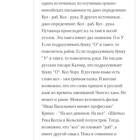
одних источниках по изучению орхоно-
енисейских письменности дано определение:
Кул - раб. Кол - рука. В других источниках ,
дано определение: Кол - раб. Кул - рука.
Путаница происходит из-за тамги косой
уголок. Эта тамга имеет два значения: О и У.
Если подразумевать букву "О" в тамге, то
повелитель рабов. Если подразумевать букву
"У" в тамге, то повелитель руки. Но писали
русские писари Калчир, что подразумевает
букву "О". Кол Чору. В русском языке есть
слово кол - заострённая палка. И вполне
возможно, что это слово пришло в русский
язык во времена завоеваний Чингиз хана. Но
может и ранее. Можно вспомнить фильм
"Иван Васильевич меняет профессию".
Крики: - "На кол демонов. На кол" . (Шютка).
Река Колла и Кольский полуостров. Тогда,
возможно, что "кол" не означает "раб", а
имеет другой смысл. Пока в сомнении и