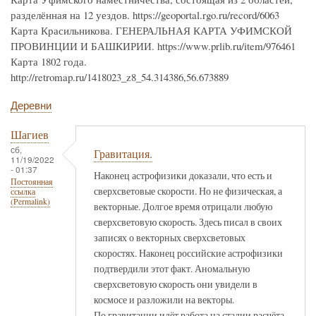
разделённая на 12 уездов. https://geoportal.rgo.ru/record/6063
Карта Красильникова. ГЕНЕРАЛЬНАЯ КАРТА УФИМСКОЙ
ПРОВИНЦИИ И БАШКИРИИ. https://www.prlib.ru/item/976461
Карта 1802 года.
http://retromap.ru/1418023_z8_54.314386,56.673889
Деревни
Шагиев
сб,
Гравитация.
11/19/2022
- 01:37
Наконец астрофизики доказали, что есть и
Постоянная
сверхсветовые скорости. Но не физическая, а
ссылка
(Permalink)
векторные. Долгое время отрицали любую
сверхсветовую скорость. Здесь писал в своих
записях о векторных сверхсветовых
скоростях. Наконец российские астрофизики
подтвердили этот факт. Аномальную
сверхсветовую скорость они увидели в
космосе и разложили на векторы.
По гравитации идёт работа на стадии расчёта