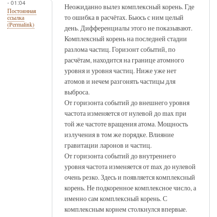
- 01:04
Неожиданно вылез комплексный корень. Где
Постоянная
то ошибка в расчётах. Бьюсь с ним целый
ссылка
(Permalink)
день. Дифференциалы этого не показывают.
Комплексный корень на последней стадии
разлома частиц. Горизонт событий, по
расчётам, находится на границе атомного
уровня и уровня частиц. Ниже уже нет
атомов и нечем разгонять частицы для
выброса.
От горизонта событий до внешнего уровня
частота изменяется от нулевой до max при
той же частоте вращения атома. Мощность
излучения в том же порядке. Влияние
гравитации ларонов и частиц.
От горизонта событий до внутреннего
уровня частота изменяется от max до нулевой
очень резко. Здесь и появляется комплексный
корень. Не подкоренное комплексное число, а
именно сам комплексный корень. С
комплексным корнем столкнулся впервые.