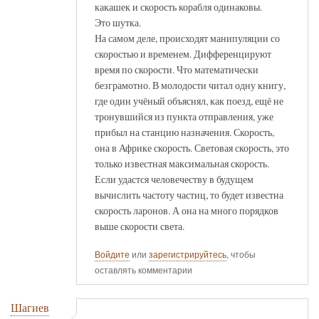
какашек и скорость корабля одинаковы.
Это шутка.
На самом деле, происходят манипуляции со
скоростью и временем. Дифференцируют
время по скорости. Что математически
безграмотно. В молодости читал одну книгу,
где один учёный объяснял, как поезд, ещё не
тронувшийся из пункта отправления, уже
прибыл на станцию назначения. Скорость,
она в Африке скорость. Световая скорость, это
только известная максимальная скорость.
Если удастся человечеству в будущем
вычислить частоту частиц, то будет известна
скорость ларонов. А она на много порядков
выше скорости света.
Войдите
или
зарегистрируйтесь
, чтобы
оставлять комментарии
Шагиев