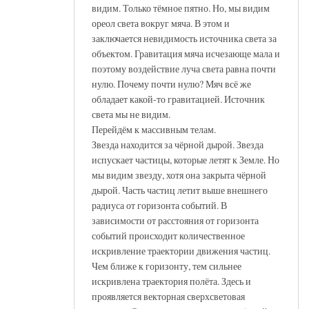
видим. Только тёмное пятно. Но, мы видим
ореол света вокруг мяча. В этом и
заключается невидимость источника света за
объектом. Гравитация мяча исчезающе мала и
поэтому воздействие луча света равна почти
нулю. Почему почти нулю? Мяч всё же
обладает какой-то гравитацией. Источник
света мы не видим.
Перейдём к массивным телам.
Звезда находится за чёрной дырой. Звезда
испускает частицы, которые летят к Земле. Но
мы видим звезду, хотя она закрыта чёрной
дырой. Часть частиц летит выше внешнего
радиуса от горизонта событий. В
зависимости от расстояния от горизонта
событий происходит количественное
искривление траектории движения частиц.
Чем ближе к горизонту, тем сильнее
искривлена траектория полёта. Здесь и
проявляется векторная сверхсветовая