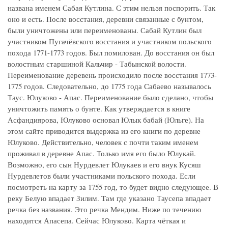
названа именем Сабая Кутлина. С этим нельзя поспорить. Так
оно и есть. После восстания, деревни связанные с бунтом,
были уничтожены или переименованы. Сабай Кутлин был
участником Пугачёвского восстания и участником польского
похода 1771-1773 годов. Был помилован. До восстания он был
волостным старшиной Кальчир - Табынской волости.
Переименование деревень происходило после восстания 1773-
1775 годов. Следовательно, до 1775 года Сабаево называлось
Таус. Юлуково - Апас. Переименование было сделано, чтобы
уничтожить память о бунте. Как утверждается в книге
Асфандиярова, Юлуково основал Юлык бабай (Юльге). На
этом сайте приводится выдержка из его книги по деревне
Юлуково. Действительно, человек с почти таким именем
проживал в деревне Апас. Только имя его было Юлукай.
Возможно, его сын Нурдевлет Юлукаев и его внук Кусяш
Нурдевлетов были участниками польского похода. Если
посмотреть на карту за 1755 год, то будет видно следующее. В
реку Белую впадает Зилим. Там где указано Таусепа впадает
речка без названия. Это речка Мендим. Ниже по течению
находится Апасепа. Сейчас Юлуково. Карта чёткая и