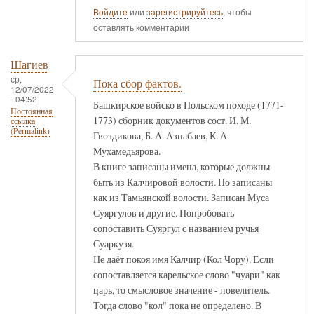
Войдите
или
зарегистрируйтесь
, чтобы
оставлять комментарии
Шагиев
ср,
Пока сбор фактов.
12/07/2022
- 04:52
Башкирское войско в Польском походе (1771-
Постоянная
1773) сборник документов сост. И. М.
ссылка
(Permalink)
Гвоздикова, Б. А. Азнабаев, К. А.
Мухамедьярова.
В книге записаны имена, которые должны
быть из Калчировой волости. Но записаны
как из Тамьянской волости. Записан Муса
Суяргулов и другие. Попробовать
сопоставить Суяргул с названием ручья
Суаркузя.
Не даёт покоя имя Калчир (Кол Чору). Если
сопоставляется карельское слово "чуари" как
царь, то смысловое значение - повелитель.
Тогда слово "кол" пока не определено. В