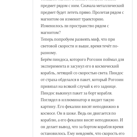
предмет рядом с ним. Сначала металлический
предмет будет лететь прямо. Пролетая рядом с
магнитом он изменит траекторию.
Изменилось ли пространство рядом с
магнитом?
Теперь попробуем развеять миф, что при
световой скорости и выше, время течёт по-
разному.
Берём пиндоса, которого Рогозин поймал для
эксперимента и засунул его в космический
корабль, летящий со скоростью света. Пиндос
от страха обделался в пакет, который Рогозин
привязал на всякий случай к его заднице.
Пиндос выкинул пакет за борт корабля.
Поглядел в иллюминатор и видит такую
картину. Его фекалии висят неподвижно в
космосе. Он в шоке. Ведь он двигается по
кораблю, а его фекалии висят неподвижно. И
он делает вывод, что за бортом корабля время
остановилось. Ему невдомёк, что скорость его