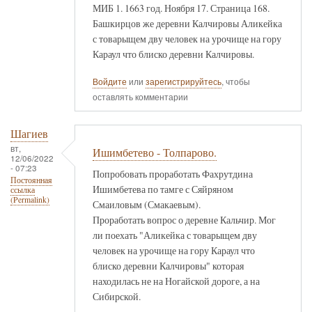
МИБ 1. 1663 год. Ноября 17. Страница 168.
Башкирцов же деревни Калчировы Аликейка
с товарыщем дву человек на урочище на гору
Караул что блиско деревни Калчировы.
Войдите
или
зарегистрируйтесь
, чтобы
оставлять комментарии
Шагиев
вт,
Ишимбетево - Толпарово.
12/06/2022
- 07:23
Попробовать проработать Фахрутдина
Постоянная
Ишимбетева по тамге с Сяйряном
ссылка
(Permalink)
Смаиловым (Смакаевым).
Проработать вопрос о деревне Кальчир. Мог
ли поехать "Аликейка с товарыщем дву
человек на урочище на гору Караул что
блиско деревни Калчировы" которая
находилась не на Ногайской дороге, а на
Сибирской.