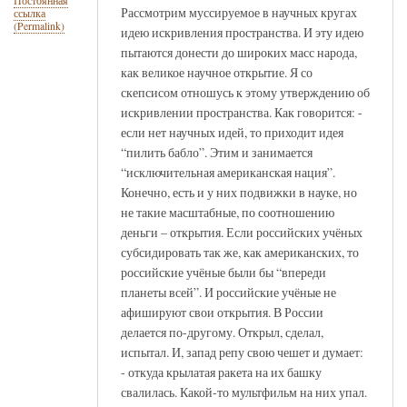
Постоянная
Рассмотрим муссируемое в научных кругах
ссылка
(Permalink)
идею искривления пространства. И эту идею
пытаются донести до широких масс народа,
как великое научное открытие. Я со
скепсисом отношусь к этому утверждению об
искривлении пространства. Как говорится: -
если нет научных идей, то приходит идея
“пилить бабло”. Этим и занимается
“исключительная американская нация”.
Конечно, есть и у них подвижки в науке, но
не такие масштабные, по соотношению
деньги – открытия. Если российских учёных
субсидировать так же, как американских, то
российские учёные были бы “впереди
планеты всей”. И российские учёные не
афишируют свои открытия. В России
делается по-другому. Открыл, сделал,
испытал. И, запад репу свою чешет и думает:
- откуда крылатая ракета на их башку
свалилась. Какой-то мультфильм на них упал.