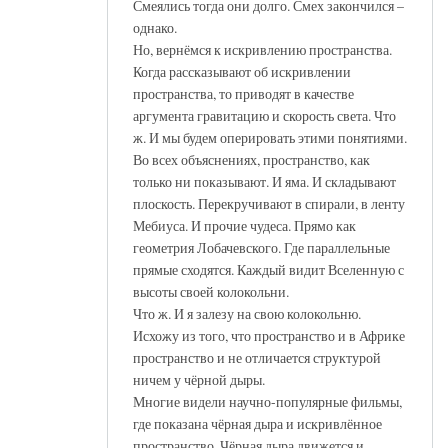
Смеялись тогда они долго. Смех закончился –
однако.
Но, вернёмся к искривлению пространства.
Когда рассказывают об искривлении
пространства, то приводят в качестве
аргумента гравитацию и скорость света. Что
ж. И мы будем оперировать этими понятиями.
Во всех объяснениях, пространство, как
только ни показывают. И яма. И складывают
плоскость. Перекручивают в спирали, в ленту
Мебиуса. И прочие чудеса. Прямо как
геометрия Лобачевского. Где параллельные
прямые сходятся. Каждый видит Вселенную с
высоты своей колокольни.
Что ж. И я залезу на свою колокольню.
Исхожу из того, что пространство и в Африке
пространство и не отличается структурой
ничем у чёрной дыры.
Многие видели научно-популярные фильмы,
где показана чёрная дыра и искривлённое
пространство. Чёрная дыра движется и