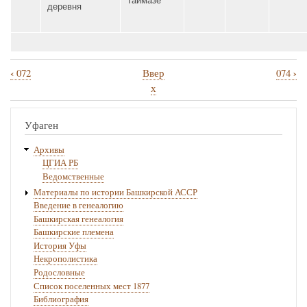
Таймазе
деревня
‹
›
072
Ввер
074
Перекрёстные
х
ссылки
книги
Уфаген
для
Архивы
073
ЦГИА РБ
Ведомственные
Материалы по истории Башкирской АССР
Введение в генеалогию
Башкирская генеалогия
Башкирские племена
История Уфы
Некрополистика
Родословные
Список поселенных мест 1877
Библиография