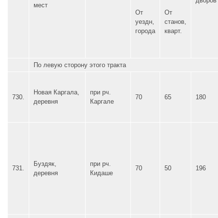
дворов
мест
От
От
уездн,
станов,
города
кварт.
По левую сторону этого тракта
Новая Каргала,
при рч.
730.
70
65
180
деревня
Каргале
Буздяк,
при рч.
731.
70
50
196
деревня
Кидаше