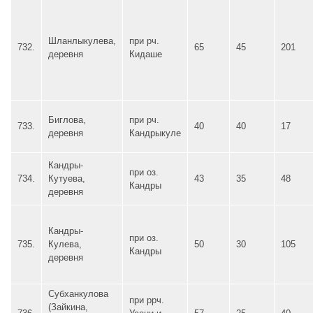
Шланлыкулева,
при рч.
732.
65
45
201
деревня
Кидаше
Биглова,
при рч.
733.
40
40
17
деревня
Кандрыкуле
Кандры-
при оз.
734.
Кутуева,
43
35
48
Кандры
деревня
Кандры-
при оз.
735.
Кулева,
50
30
105
Кандры
деревня
Субханкулова
при ррч.
(Зайкина,