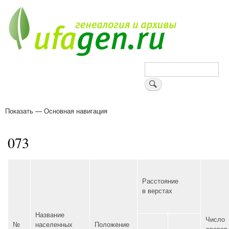
Перейти
к
основному
содержанию
Поиск
Показать — Основная навигация
Основная
навигация
Деревни
Форум
Поиск земляков
Татарские имена
Блоги
Войти
Поддержи Уфаген!
073
Расстояние
в верстах
Название
Число
№
населенных
Положение