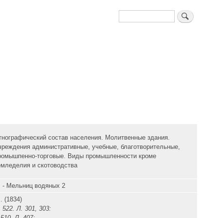
Поиск
тнографический состав населения. Молитвенные здания.
чреждения административные, учебные, благотворительные,
ромышпенно-торговые. Виды промышленности кроме
емледелия и скотоводства
. - Мельниц водяных 2
. (1834)
 522. Л. 301, 303:
510. Л. 407;