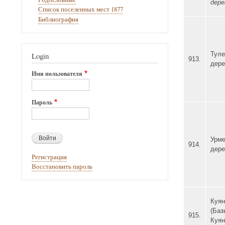
дере
Список поселенных мест 1877
Библиография
Туле
Login
913.
дере
Имя пользователя
Пароль
Урме
914.
дере
Регистрация
Восстановить пароль
Куян
(Баз
915.
Куян