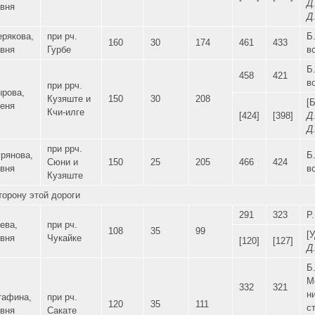
Д.
вня
Д.
рякова,
при рч.
Б
160
30
174
461
433
вня
Гурбе
в
Б
458
421
в
при ррч.
рова,
Кузяште и
150
30
208
[Б
еня
Кчи-илге
[424]
[398]
Д.
Д.
при ррч.
рянова,
Б
Сюни и
150
25
205
466
424
вня
в
Кузяште
орону этой дороги
291
323
Р
ева,
при рч.
108
35
99
[
вня
Чукайке
[120]
[127]
Д.
Б.
М
332
321
н
тафина,
при рч.
120
35
111
с
вня
Сакате