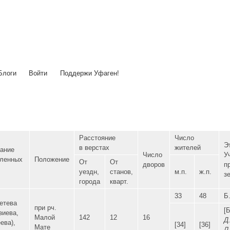
Перейти
к
основному
содержанию
Блоги
Войти
Поддержи Уфаген!
Расстояние
Число
Э
в верстах
жителей
ание
Число
У
ленных
Положение
От
От
дворов
п
уездн,
станов,
м.п.
ж.п.
з
города
кварт.
33
48
Б
етева
при рч.
[Б
зиева,
Малой
142
12
16
Д.
ева),
[34]
[36]
Мате
Л 