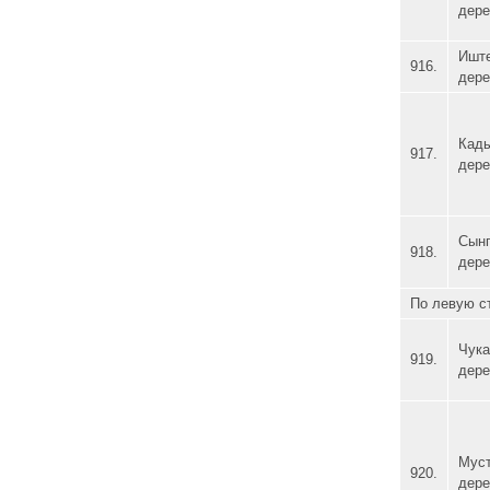
дере
Иште
916.
дере
Кады
917.
дере
Сынг
918.
дере
По левую ст
Чука
919.
дере
Мус
920.
дере