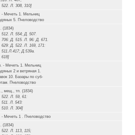
 522. Л. 308, 310]
. - Мечеть 1. Мельниц
одяных 5. Пчеловодство
. (1834)
 512. Л. 554; Д. 507.
 706: Д. 515. Л. 96: Д. 671.
 629: Д. 522. Л. 169, 171:
 511.Л.417; Д.539а.
 618]
п. - Мечеть 1. Мельниц
одяных 2 и ветряная 1.
авок 10. Базары по суб-
отам. Пчеловодство
., мещ., тп. (1834)
 522. Л. 59, 61:
 511. Л. 543:
 510. Л. 304]
. - Мечеть 1 . Пчеловодство
. (1834)
 522. Л. 11З, 115;