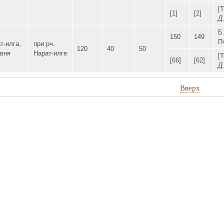
[Т
[1]
[2]
Д.
Б
150
149
П
т-илга,
при рч.
120
40
50
вня
Нарат-илге
[Т
[66]
[62]
Д.
Вверх
стные