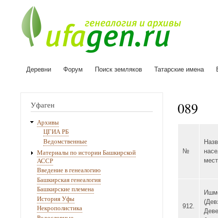
Деревни
Форум
Поиск земляков
Татарские имена
Основная
навигация
089
Уфаген
Архивы
ЦГИА РБ
Ведомственные
Назв
№
насе
Материалы по истории Башкирской
АССР
мест
Введение в генеалогию
Башкирская генеалогия
Башкирские племена
Ишм
История Уфы
(Дев
912.
Некрополистика
Деве
Родословные