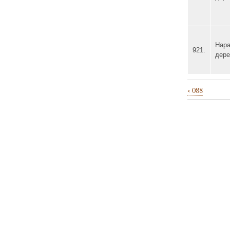
Нара
921.
дере
‹
088
Перекрё
ссылки
книги
для
089