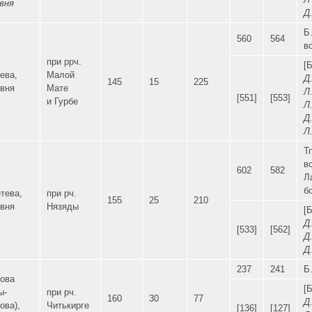
вня
Д.
Б
560
564
в
при ррч.
[Б
ева,
Малой
Д.
145
15
225
вня
Мате
Л.
[551]
[553]
и Гурбе
Л.
Д.
Л.
Т
в
602
582
Л
б
тева,
при рч.
155
25
210
вня
Нязяды
[Б
Д.
[533]
[562]
Д.
Д.
237
241
Б
ова
[Б
ы-
при рч.
160
30
77
Д.
ова),
Читькирге
[136]
[127]